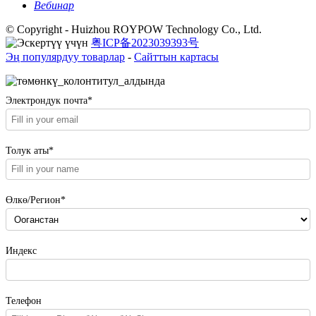
Вебинар
© Copyright - Huizhou ROYPOW Technology Co., Ltd.
粤ICP备2023039393号
Эң популярдуу товарлар
-
Сайттын картасы
Электрондук почта*
Толук аты*
Өлкө/Регион*
Индекс
Телефон