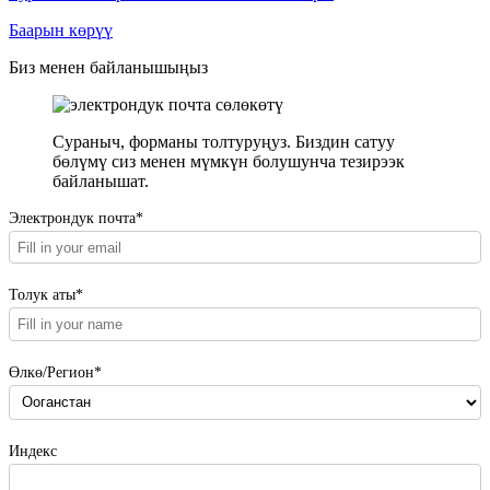
Баарын көрүү
Биз менен байланышыңыз
Сураныч, форманы толтуруңуз. Биздин сатуу
бөлүмү сиз менен мүмкүн болушунча тезирээк
байланышат.
Электрондук почта*
Толук аты*
Өлкө/Регион*
Индекс