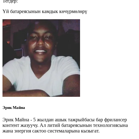
Тегдер:
Үй батареясынын камдык көчүрмөлөрү
Эрик Майна
Эрик Майна - 5 жылдан ашык тажрыйбасы бар фрилансер
контент жазуучу. Ал литий батареясынын технологиясына
жана энергия сактоо системаларына кызыгат.