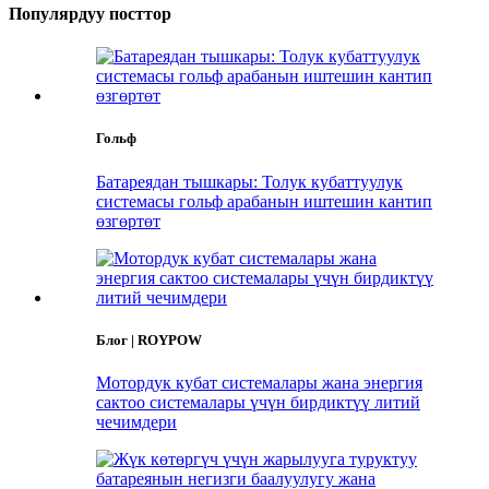
Популярдуу посттор
Гольф
Батареядан тышкары: Толук кубаттуулук
системасы гольф арабанын иштешин кантип
өзгөртөт
Блог | ROYPOW
Мотордук кубат системалары жана энергия
сактоо системалары үчүн бирдиктүү литий
чечимдери