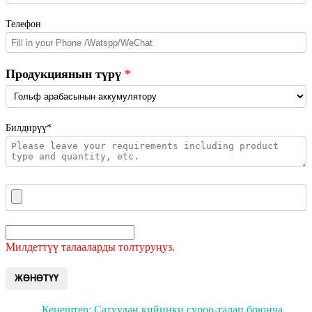
Телефон
Продукциянын түрү
Билдирүү*
Милдеттүү талааларды толтуруңуз.
ЖӨНӨТҮҮ
Кеңештер: Сатуудан кийинки суроо-талап боюнча