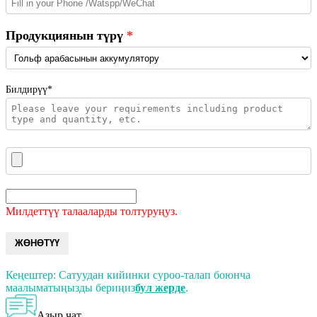
Продукциянын түрү
Билдирүү*
Милдеттүү талааларды толтуруңуз.
ЖӨНӨТҮҮ
Кеңештер: Сатуудан кийинки суроо-талап боюнча
маалыматыңызды бериңиз
бул жерде
.
Азыр чат