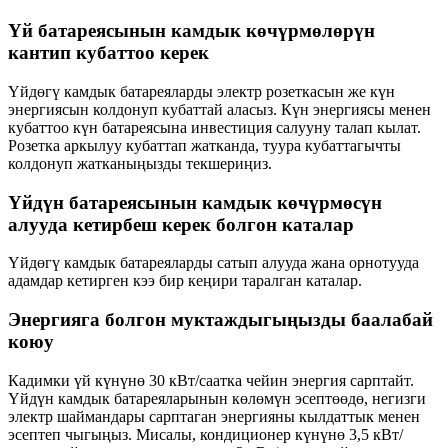
Үй батареясынын камдык көчүрмөлөрүн
кантип кубаттоо керек
Үйдөгү камдык батареяларды электр розеткасын же күн
энергиясын колдонуп кубаттай аласыз. Күн энергиясы менен
кубаттоо күн батареясына инвестиция салууну талап кылат.
Розетка аркылуу кубаттап жатканда, туура кубаттагычты
колдонуп жатканыңызды текшериңиз.
Үйдүн батареясынын камдык көчүрмөсүн
алууда кетирбеш керек болгон каталар
Үйдөгү камдык батареяларды сатып алууда жана орнотууда
адамдар кетирген кээ бир кеңири таралган каталар.
Энергияга болгон муктаждыгыңызды баалабай
коюу
Кадимки үй күнүнө 30 кВт/саатка чейин энергия сарптайт.
Үйдүн камдык батареяларынын көлөмүн эсептөөдө, негизги
электр шаймандары сарптаган энергияны кылдаттык менен
эсептеп чыгыңыз. Мисалы, кондиционер күнүнө 3,5 кВт/