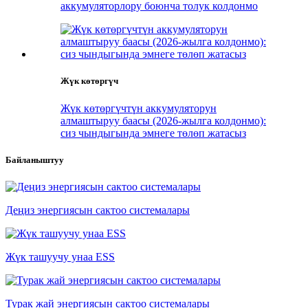
аккумуляторлору боюнча толук колдонмо
Жүк көтөргүч
Жүк көтөргүчтүн аккумуляторун
алмаштыруу баасы (2026-жылга колдонмо):
сиз чындыгында эмнеге төлөп жатасыз
Байланыштуу
Деңиз энергиясын сактоо системалары
Жүк ташуучу унаа ESS
Турак жай энергиясын сактоо системалары