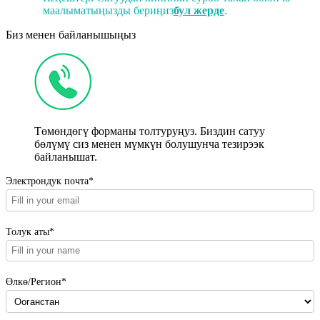
маалыматыңызды бериңиз
бул жерде
.
Биз менен байланышыңыз
Төмөндөгү форманы толтуруңуз. Биздин сатуу
бөлүмү сиз менен мүмкүн болушунча тезирээк
байланышат.
Электрондук почта*
Толук аты*
Өлкө/Регион*