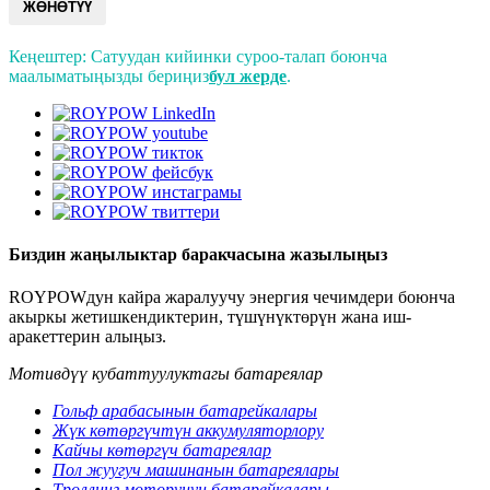
ЖӨНӨТҮҮ
Кеңештер: Сатуудан кийинки суроо-талап боюнча
маалыматыңызды бериңиз
бул жерде
.
Биздин жаңылыктар баракчасына жазылыңыз
ROYPOWдун кайра жаралуучу энергия чечимдери боюнча
акыркы жетишкендиктерин, түшүнүктөрүн жана иш-
аракеттерин алыңыз.
Мотивдүү кубаттуулуктагы батареялар
Гольф арабасынын батарейкалары
Жүк көтөргүчтүн аккумуляторлору
Кайчы көтөргүч батареялар
Пол жуугуч машинанын батареялары
Троллинг моторунун батарейкалары