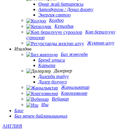
Өнөр жай батареясы
Автофургон / Деңиз флоту
Энергия сактоо
Колдоо
Кепилдик
Көп берилүүчү
суроолор
Жүктөп алуу
Изилдөө
Биз жөнүндө
Бренд элчиси
Карьера
Дилерлер
Дилерди табуу
Дилер болуңуз
Жаңылыктар
Көргөзмөлөр
Вебинар
Иш
Блог
Биз менен байланышыңыз
АНГЛИЯ