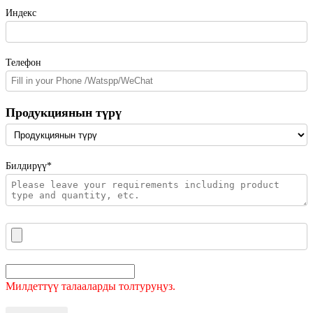
Индекс
Телефон
Продукциянын түрү
Билдирүү*
Милдеттүү талааларды толтуруңуз.