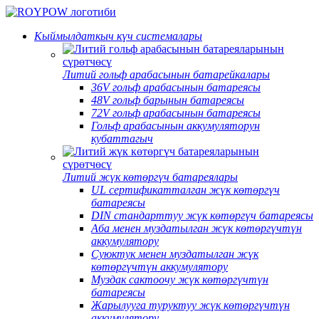
Кыймылдаткыч күч системалары
Литий гольф арабасынын батарейкалары
36V гольф арабасынын батареясы
48V гольф барынын батареясы
72V гольф арабасынын батареясы
Гольф арабасынын аккумуляторун
кубаттагыч
Литий жүк көтөргүч батареялары
UL сертификатталган жүк көтөргүч
батареясы
DIN стандарттуу жүк көтөргүч батареясы
Аба менен муздатылган жүк көтөргүчтүн
аккумулятору
Суюктук менен муздатылган жүк
көтөргүчтүн аккумулятору
Муздак сактоочу жүк көтөргүчтүн
батареясы
Жарылууга туруктуу жүк көтөргүчтүн
аккумулятору