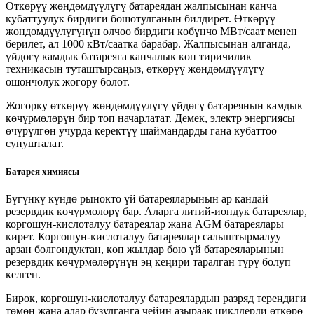
Өткөрүү жөндөмдүүлүгү батареядан жалпысынан канча
кубаттуулук бирдиги бошотулганын билдирет. Өткөрүү
жөндөмдүүлүгүнүн өлчөө бирдиги көбүнчө МВт/саат менен
берилет, ал 1000 кВт/саатка барабар. Жалпысынан алганда,
үйдөгү камдык батареяга канчалык көп тиричилик
техникасын туташтырсаңыз, өткөрүү жөндөмдүүлүгү
ошончолук жогору болот.
Жогорку өткөрүү жөндөмдүүлүгү үйдөгү батареянын камдык
көчүрмөлөрүн бир топ начарлатат. Демек, электр энергиясы
өчүрүлгөн учурда керектүү шаймандарды гана кубаттоо
сунушталат.
Батарея химиясы
Бүгүнкү күндө рынокто үй батареяларынын ар кандай
резервдик көчүрмөлөрү бар. Аларга литий-иондук батареялар,
коргошун-кислоталуу батареялар жана AGM батареялары
кирет. Коргошун-кислоталуу батареялар салыштырмалуу
арзан болгондуктан, көп жылдар бою үй батареяларынын
резервдик көчүрмөлөрүнүн эң кеңири таралган түрү болуп
келген.
Бирок, коргошун-кислоталуу батареялардын разряд тереңдиги
төмөн жана алар бузулганга чейин азыраак циклдерди өткөрө