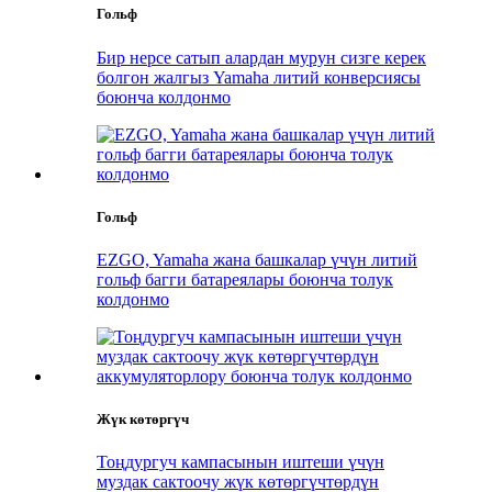
Гольф
Бир нерсе сатып алардан мурун сизге керек
болгон жалгыз Yamaha литий конверсиясы
боюнча колдонмо
Гольф
EZGO, Yamaha жана башкалар үчүн литий
гольф багги батареялары боюнча толук
колдонмо
Жүк көтөргүч
Тоңдургуч кампасынын иштеши үчүн
муздак сактоочу жүк көтөргүчтөрдүн