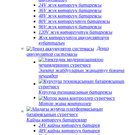
24V жүк көтөргүч батареясы
36V жүк көтөргүч батареясы
48V жүк көтөргүч батареясы
80V жүк көтөргүчтүн батареясы
96V жүк көтөргүч батареясы
120V жүк көтөргүчтүн батареясы
Жүк көтөргүчтүн аккумуляторун
кубаттагыч
Деңиз
аккумулятор системасы
Электр жабдууларын жаңыртуу боюнча
чечимдер
Курулуш техникасынын батареясы
Мотор жана контроллер
Кайчы көтөргүч батареялар
24V кайчы көтөргүч батарея
48V кайчы көтөргүч батарея