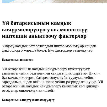
Үй батареясынын камдык
көчүрмөлөрүнүн узак мөөнөттүү
иштешин аныктоочу факторлор
Үйдөгү камдык батареялардын иштөө мөөнөтү ар кандай
факторлорго жараша болот. Бул факторлор төмөнкүлөр:
Батареянын циклдери
Үй батареясынын камдык көчүрмөлөрү кубаттуулугу
азайганга чейин белгиленген сандагы циклдерге ээ. Цикл -
бул камдык көчүрмө батарея толук кубаттуулукка чейин
заряддалып, андан кийин нөлгө чейин разряддалган учур. Үй
батареясынын камдык көчүрмөлөрү канчалык көп циклден
өтсө, алар ошончолук аз иштейт.
Батареянын өткөрүү жөндөмдүүлүгү