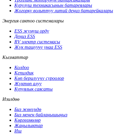
Курулуш техникасынын батареялары
Жогорку вольттуу литий деңиз батарейкалары
Энергия сактоо системалары
ESS жумуш орду
Деңиз ESS
RV электр системасы
Жүк ташуучу унаа ESS
Кызматтар
Колдоо
Кепилдик
Көп берилүүчү суроолор
Жүктөп алуу
Купуялык саясаты
Изилдөө
Биз жөнүндө
Биз менен байланышыңыз
Көргөзмөлөр
Жаңылыктар
Иш