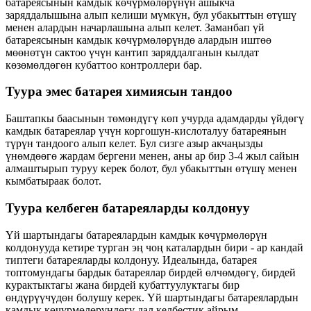
батареясынын камдык көчүрмөлөрүнүн ашыкча
заряддалышына алып келиши мүмкүн, бул убакыттын өтүшү
менен алардын начарлашына алып келет. Заманбап үй
батареясынын камдык көчүрмөлөрүндө алардын иштөө
мөөнөтүн сактоо үчүн кантип заряддалганын кылдат
көзөмөлдөгөн кубаттоо контроллери бар.
Туура эмес батарея химиясын тандоо
Баштапкы баасынын төмөндүгү көп учурда адамдарды үйдөгү
камдык батареялар үчүн коргошун-кислоталуу батареянын
түрүн тандоого алып келет. Бул сизге азыр акчаңызды
үнөмдөөгө жардам бергени менен, аны ар бир 3-4 жыл сайын
алмаштырып туруу керек болот, бул убакыттын өтүшү менен
кымбатыраак болот.
Туура келбеген батареяларды колдонуу
Үй шартындагы батареялардын камдык көчүрмөлөрүн
колдонууда кетире турган эң чоң каталардын бири - ар кандай
типтеги батареяларды колдонуу. Идеалында, батарея
топтомундагы бардык батареялар бирдей өлчөмдөгү, бирдей
курактыктагы жана бирдей кубаттуулуктагы бир
өндүрүүчүдөн болушу керек. Үй шартындагы батареялардын
камдык көчүрмөлөрүндөгү дал келбестик айрым