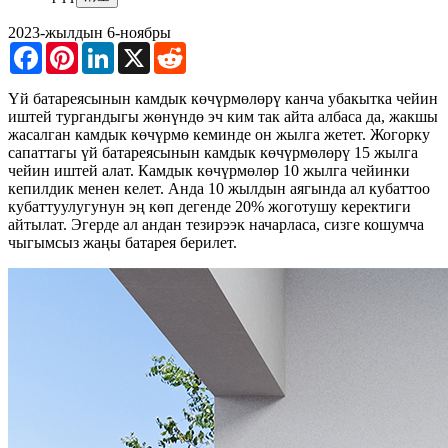
2023-жылдын 6-ноябры
Facebook
Pinterest
LinkedIn
X
Reddit
Үй батареясынын камдык көчүрмөлөрү канча убакытка чейин
иштей тургандыгы жөнүндө эч ким так айта албаса да, жакшы
жасалган камдык көчүрмө кеминде он жылга жетет. Жогорку
сапаттагы үй батареясынын камдык көчүрмөлөрү 15 жылга
чейин иштей алат. Камдык көчүрмөлөр 10 жылга чейинки
кепилдик менен келет. Анда 10 жылдын аягында ал кубаттоо
кубаттуулугунун эң көп дегенде 20% жоготушу керектиги
айтылат. Эгерде ал андан тезирээк начарласа, сизге кошумча
чыгымсыз жаңы батарея берилет.