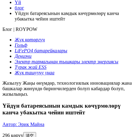
Үй
блог
Үйдүн батареясынын камдык көчүрмөлөрү канча
убакытка чейин иштейт
Блог | ROYPOW
Жүк көтөргүч
Гольф
LiFePO4 батарейкалары
Деңизчи
Электр тармагынан тышкары электр энергиясы
Турак жай ESS
Жүк ташуучу унаа
Жазылуу
Жаңы өнүмдөр, технологиялык инновациялар жана
башкалар жөнүндө биринчилерден болуп кабардар болуп,
жазылыңыз.
Үйдүн батареясынын камдык көчүрмөлөрү
канча убакытка чейин иштейт
Автор: Эрик Майна
296 көрүү
清空