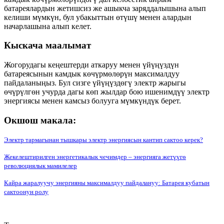
батареялардын жетишсиз же ашыкча заряддалышына алып
келиши мүмкүн, бул убакыттын өтүшү менен алардын
начарлашына алып келет.
Кыскача маалымат
Жогорудагы кеңештерди аткаруу менен үйүңүздүн
батареясынын камдык көчүрмөлөрүн максималдуу
пайдаланыңыз. Бул сизге үйүңүздөгү электр жарыгы
өчүрүлгөн учурда дагы көп жылдар бою ишенимдүү электр
энергиясы менен камсыз болууга мүмкүндүк берет.
Окшош макала:
Электр тармагынан тышкары электр энергиясын кантип сактоо керек?
Жекелештирилген энергетикалык чечимдер – энергияга жетүүгө
революциялык мамилелер
Кайра жаралуучу энергияны максималдуу пайдалануу: Батарея кубатын
сактоонун ролу