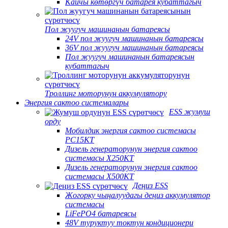
Кайчы көтөргүч батарея кубаттагыч
Пол жуугуч машинанын батареясы
24V пол жуугуч машинанын батареясы
36V пол жуугуч машинанын батареясы
Пол жуугуч машинанын батареясын
кубаттагыч
Троллинг моторунун аккумулятору
Энергия сактоо системалары
ESS жумуш
орду
Мобилдик энергия сактоо системасы
PC15KT
Дизель генераторунун энергия сактоо
системасы X250KT
Дизель генераторунун энергия сактоо
системасы X500KT
Деңиз ESS
Жогорку чыңалуудагы деңиз аккумулятор
системасы
LiFePO4 батареясы
48V туруктуу токтун кондиционери