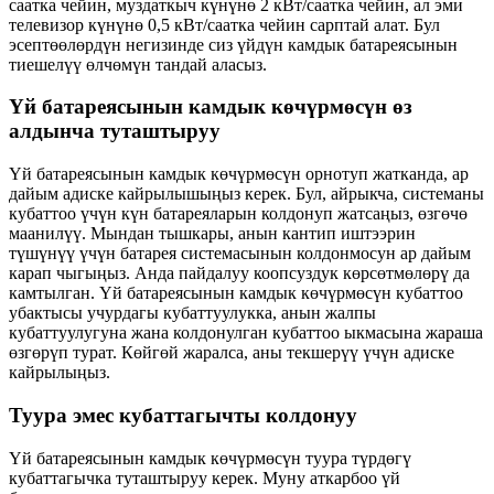
саатка чейин, муздаткыч күнүнө 2 кВт/саатка чейин, ал эми
телевизор күнүнө 0,5 кВт/саатка чейин сарптай алат. Бул
эсептөөлөрдүн негизинде сиз үйдүн камдык батареясынын
тиешелүү өлчөмүн тандай аласыз.
Үй батареясынын камдык көчүрмөсүн өз
алдынча туташтыруу
Үй батареясынын камдык көчүрмөсүн орнотуп жатканда, ар
дайым адиске кайрылышыңыз керек. Бул, айрыкча, системаны
кубаттоо үчүн күн батареяларын колдонуп жатсаңыз, өзгөчө
маанилүү. Мындан тышкары, анын кантип иштээрин
түшүнүү үчүн батарея системасынын колдонмосун ар дайым
карап чыгыңыз. Анда пайдалуу коопсуздук көрсөтмөлөрү да
камтылган. Үй батареясынын камдык көчүрмөсүн кубаттоо
убактысы учурдагы кубаттуулукка, анын жалпы
кубаттуулугуна жана колдонулган кубаттоо ыкмасына жараша
өзгөрүп турат. Көйгөй жаралса, аны текшерүү үчүн адиске
кайрылыңыз.
Туура эмес кубаттагычты колдонуу
Үй батареясынын камдык көчүрмөсүн туура түрдөгү
кубаттагычка туташтыруу керек. Муну аткарбоо үй