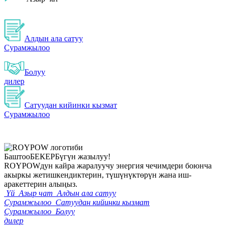
Алдын ала сатуу
Сурамжылоо
Болуу
дилер
Сатуудан кийинки кызмат
Сурамжылоо
Баштоо
БЕКЕР
Бүгүн жазылуу!
ROYPOWдун кайра жаралуучу энергия чечимдери боюнча
акыркы жетишкендиктерин, түшүнүктөрүн жана иш-
аракеттерин алыңыз.
Үй
Азыр чат
Алдын ала сатуу
Сурамжылоо
Сатуудан кийинки кызмат
Сурамжылоо
Болуу
дилер