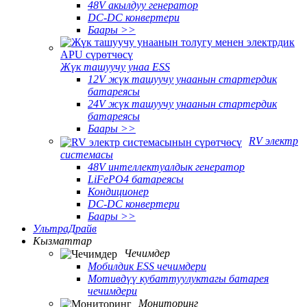
48V акылдуу генератор
DC-DC конвертери
Баары >>
Жүк ташуучу унаа ESS
12V жүк ташуучу унаанын стартердик
батареясы
24V жүк ташуучу унаанын стартердик
батареясы
Баары >>
RV электр
системасы
48V интеллектуалдык генератор
LiFePO4 батареясы
Кондиционер
DC-DC конвертери
Баары >>
УльтраДрайв
Кызматтар
Чечимдер
Мобилдик ESS чечимдери
Мотивдүү кубаттуулуктагы батарея
чечимдери
Мониторинг