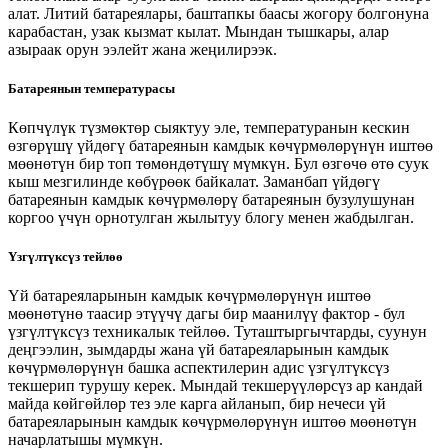
алат. Литий батареялары, баштапкы баасы жогору болгонуна
карабастан, узак кызмат кылат. Мындан тышкары, алар
азыраак орун ээлейт жана жеңилирээк.
Батареянын температурасы
Көпчүлүк түзмөктөр сыяктуу эле, температуранын кескин
өзгөрүшү үйдөгү батареянын камдык көчүрмөлөрүнүн иштөө
мөөнөтүн бир топ төмөндөтүшү мүмкүн. Бул өзгөчө өтө суук
кыш мезгилинде көбүрөөк байкалат. Заманбап үйдөгү
батареянын камдык көчүрмөлөрү батареянын бузулушунан
коргоо үчүн орнотулган жылытуу блогу менен жабдылган.
Үзгүлтүксүз тейлөө
Үй батареяларынын камдык көчүрмөлөрүнүн иштөө
мөөнөтүнө таасир этүүчү дагы бир маанилүү фактор - бул
үзгүлтүксүз техникалык тейлөө. Туташтыргычтарды, суунун
деңгээлин, зымдарды жана үй батареяларынын камдык
көчүрмөлөрүнүн башка аспектилерин адис үзгүлтүксүз
текшерип турушу керек. Мындай текшерүүлөрсүз ар кандай
майда көйгөйлөр тез эле карга айланып, бир нечеси үй
батареяларынын камдык көчүрмөлөрүнүн иштөө мөөнөтүн
начарлатышы мүмкүн.