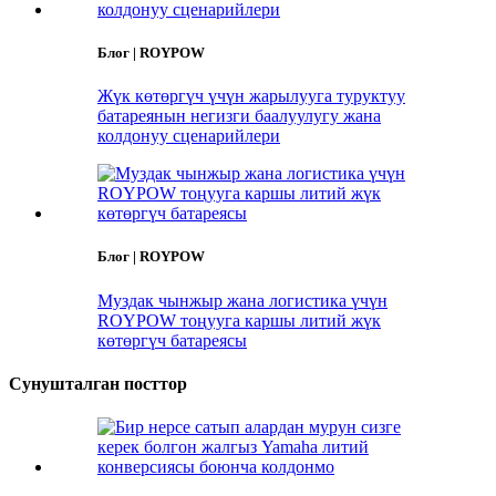
Блог | ROYPOW
Жүк көтөргүч үчүн жарылууга туруктуу
батареянын негизги баалуулугу жана
колдонуу сценарийлери
Блог | ROYPOW
Муздак чынжыр жана логистика үчүн
ROYPOW тоңууга каршы литий жүк
көтөргүч батареясы
Сунушталган посттор