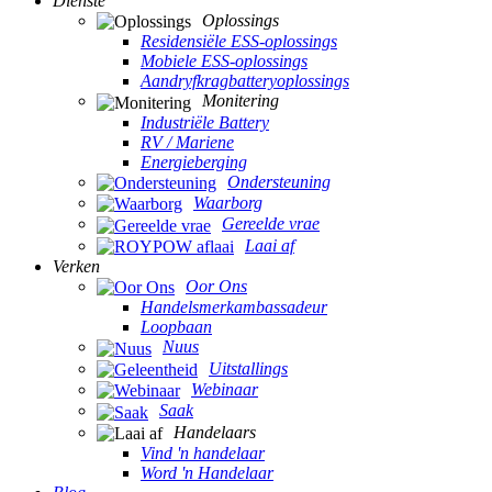
Dienste
Oplossings
Residensiële ESS-oplossings
Mobiele ESS-oplossings
Aandryfkragbatteryoplossings
Monitering
Industriële Battery
RV / Mariene
Energieberging
Ondersteuning
Waarborg
Gereelde vrae
Laai af
Verken
Oor Ons
Handelsmerkambassadeur
Loopbaan
Nuus
Uitstallings
Webinaar
Saak
Handelaars
Vind 'n handelaar
Word 'n Handelaar