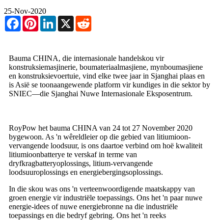
25-Nov-2020
Facebook
Pinterest
LinkedIn
X
Reddit
Bauma CHINA, die internasionale handelskou vir
konstruksiemasjinerie, boumateriaalmasjiene, mynboumasjiene
en konstruksievoertuie, vind elke twee jaar in Sjanghai plaas en
is Asië se toonaangewende platform vir kundiges in die sektor by
SNIEC—die Sjanghai Nuwe Internasionale Eksposentrum.
RoyPow het bauma CHINA van 24 tot 27 November 2020
bygewoon. As 'n wêreldleier op die gebied van litiumioon-
vervangende loodsuur, is ons daartoe verbind om hoë kwaliteit
litiumioonbatterye te verskaf in terme van
dryfkragbatteryoplossings, litium-vervangende
loodsuuroplossings en energiebergingsoplossings.
In die skou was ons 'n verteenwoordigende maatskappy van
groen energie vir industriële toepassings. Ons het 'n paar nuwe
energie-idees of nuwe energiebronne na die industriële
toepassings en die bedryf gebring. Ons het 'n reeks