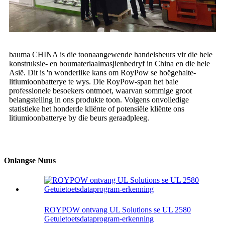
bauma CHINA is die toonaangewende handelsbeurs vir die hele
konstruksie- en boumateriaalmasjienbedryf in China en die hele
Asië. Dit is 'n wonderlike kans om RoyPow se hoëgehalte-
litiumioonbatterye te wys. Die RoyPow-span het baie
professionele besoekers ontmoet, waarvan sommige groot
belangstelling in ons produkte toon. Volgens onvolledige
statistieke het honderde kliënte of potensiële kliënte ons
litiumioonbatterye by die beurs geraadpleeg.
Onlangse Nuus
ROYPOW ontvang UL Solutions se UL 2580
Getuietoetsdataprogram-erkenning