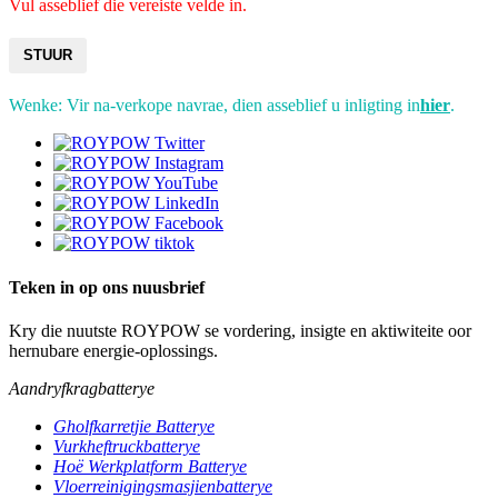
Vul asseblief die vereiste velde in.
STUUR
Wenke: Vir na-verkope navrae, dien asseblief u inligting in
hier
.
Teken in op ons nuusbrief
Kry die nuutste ROYPOW se vordering, insigte en aktiwiteite oor
hernubare energie-oplossings.
Aandryfkragbatterye
Gholfkarretjie Batterye
Vurkheftruckbatterye
Hoë Werkplatform Batterye
Vloerreinigingsmasjienbatterye