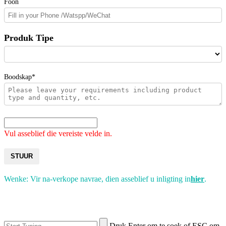
Foon
Produk Tipe
Boodskap*
Vul asseblief die vereiste velde in.
STUUR
Wenke: Vir na-verkope navrae, dien asseblief u inligting in
hier
.
Druk Enter om te soek of ESC om