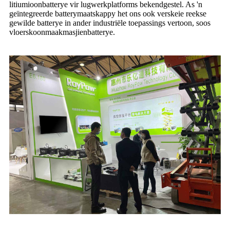
litiumioonbatterye vir lugwerkplatforms bekendgestel. As 'n
geïntegreerde batterymaatskappy het ons ook verskeie reekse
gewilde batterye in ander industriële toepassings vertoon, soos
vloerskoonmaakmasjienbatterye.