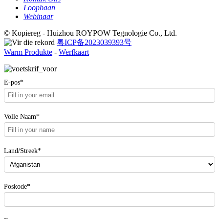
Loopbaan
Webinaar
© Kopiereg - Huizhou ROYPOW Tegnologie Co., Ltd.
粤ICP备2023039393号
Warm Produkte
-
Werfkaart
E-pos*
Volle Naam*
Land/Streek*
Poskode*