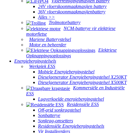
Vloerreinigingsmasjien Battery
24V vloerskoonmaakmasjien battery
36V vloerskoonmaakmasjienbattery
Alles >>
Trolmotorbattery
NCM-batterye vir elektriese
motorfietse
Mariene Batterystelsel
Motor en beheerder
Elektriese
Opknappingsoplossings
Energiebergingstelsels
Werkplek ESS
Mobiele Energiebergingstelsel
Dieselgenerator Energiebergingstelsel X250KT
Dieselgenerator Energiebergingstelsel X500KT
Kommersiële en Industriële
ESS
Lugverkoelde energiebergingstelsel
Residensiële ESS
Off-grid sonkragstelsel
Sonbatterye
Sonkrag-omsetters
Residensiële Energiebergingstelsels
Vir Installeerders