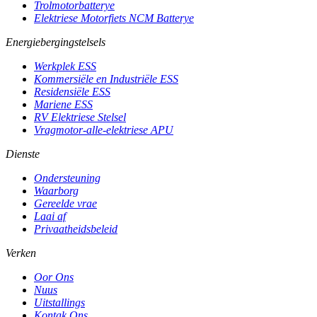
Trolmotorbatterye
Elektriese Motorfiets NCM Batterye
Energiebergingstelsels
Werkplek ESS
Kommersiële en Industriële ESS
Residensiële ESS
Mariene ESS
RV Elektriese Stelsel
Vragmotor-alle-elektriese APU
Dienste
Ondersteuning
Waarborg
Gereelde vrae
Laai af
Privaatheidsbeleid
Verken
Oor Ons
Nuus
Uitstallings
Kontak Ons