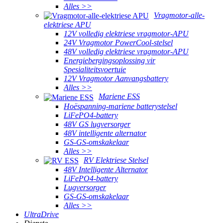
Alles >>
Vragmotor-alle-
elektriese APU
12V volledig elektriese vragmotor-APU
24V Vragmotor PowerCool-stelsel
48V volledig elektriese vragmotor-APU
Energiebergingsoplossing vir
Spesialiteitsvoertuie
12V Vragmotor Aanvangsbattery
Alles >>
Mariene ESS
Hoëspanning-mariene batterystelsel
LiFePO4-battery
48V GS lugversorger
48V intelligente alternator
GS-GS-omskakelaar
Alles >>
RV Elektriese Stelsel
48V Intelligente Alternator
LiFePO4-battery
Lugversorger
GS-GS-omskakelaar
Alles >>
UltraDrive