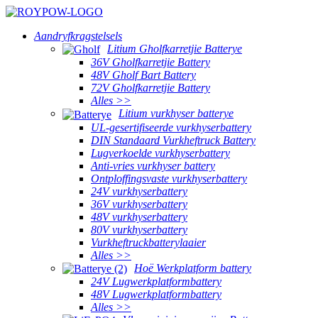
Aandryfkragstelsels
Litium Gholfkarretjie Batterye
36V Gholfkarretjie Battery
48V Gholf Bart Battery
72V Gholfkarretjie Battery
Alles >>
Litium vurkhyser batterye
UL-gesertifiseerde vurkhyserbattery
DIN Standaard Vurkheftruck Battery
Lugverkoelde vurkhyserbattery
Anti-vries vurkhyser battery
Ontploffingsvaste vurkhyserbattery
24V vurkhyserbattery
36V vurkhyserbattery
48V vurkhyserbattery
80V vurkhyserbattery
Vurkheftruckbatterylaaier
Alles >>
Hoë Werkplatform battery
24V Lugwerkplatformbattery
48V Lugwerkplatformbattery
Alles >>