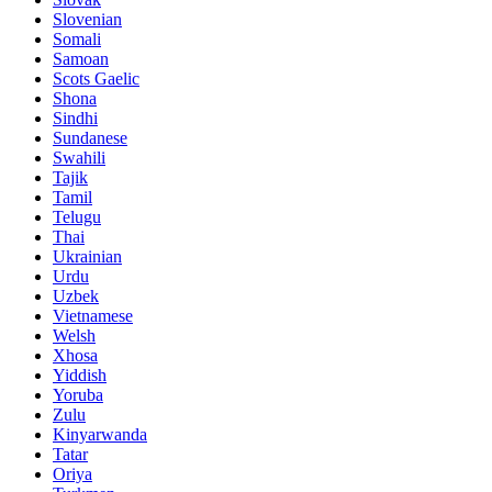
Slovenian
Somali
Samoan
Scots Gaelic
Shona
Sindhi
Sundanese
Swahili
Tajik
Tamil
Telugu
Thai
Ukrainian
Urdu
Uzbek
Vietnamese
Welsh
Xhosa
Yiddish
Yoruba
Zulu
Kinyarwanda
Tatar
Oriya