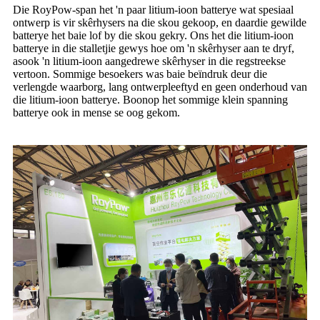
Die RoyPow-span het 'n paar litium-ioon batterye wat spesiaal
ontwerp is vir skêrhysers na die skou gekoop, en daardie gewilde
batterye het baie lof by die skou gekry. Ons het die litium-ioon
batterye in die stalletjie gewys hoe om 'n skêrhyser aan te dryf,
asook 'n litium-ioon aangedrewe skêrhyser in die regstreekse
vertoon. Sommige besoekers was baie beïndruk deur die
verlengde waarborg, lang ontwerpleeftyd en geen onderhoud van
die litium-ioon batterye. Boonop het sommige klein spanning
batterye ook in mense se oog gekom.