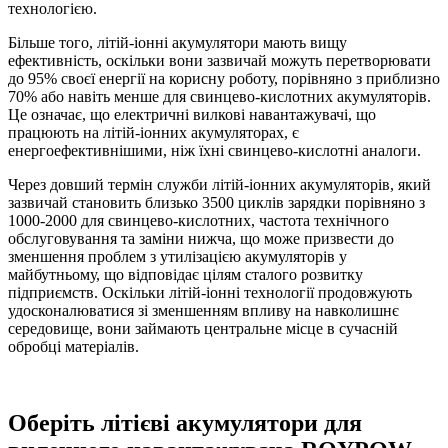
технологією.
Більше того, літій-іонні акумулятори мають вищу
ефективність, оскільки вони зазвичай можуть перетворювати
до 95% своєї енергії на корисну роботу, порівняно з приблизно
70% або навіть менше для свинцево-кислотних акумуляторів.
Це означає, що електричні вилкові навантажувачі, що
працюють на літій-іонних акумуляторах, є
енергоефективнішими, ніж їхні свинцево-кислотні аналоги.
Через довший термін служби літій-іонних акумуляторів, який
зазвичай становить близько 3500 циклів зарядки порівняно з
1000-2000 для свинцево-кислотних, частота технічного
обслуговування та заміни нижча, що може призвести до
зменшення проблем з утилізацією акумуляторів у
майбутньому, що відповідає цілям сталого розвитку
підприємств. Оскільки літій-іонні технології продовжують
удосконалюватися зі зменшенням впливу на навколишнє
середовище, вони займають центральне місце в сучасній
обробці матеріалів.
Оберіть літієві акумулятори для