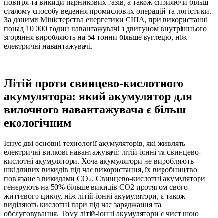
повітря та викиди парникових газів, а також сприяючи більш
сталому способу ведення промислових операцій та логістики.
За даними Міністерства енергетики США, при використанні
понад 10 000 годин навантажувачі з двигуном внутрішнього
згоряння виробляють на 54 тонни більше вуглецю, ніж
електричні навантажувачі.
Літій проти свинцево-кислотного
акумулятора: який акумулятор для
вилочного навантажувача є більш
екологічним
Існує дві основні технології акумуляторів, які живлять
електричні вилкові навантажувачі: літій-іонні та свинцево-
кислотні акумулятори. Хоча акумулятори не виробляють
шкідливих викидів під час використання, їх виробництво
пов'язане з викидами CO2. Свинцево-кислотні акумулятори
генерують на 50% більше викидів CO2 протягом свого
життєвого циклу, ніж літій-іонні акумулятори, а також
виділяють кислотні пари під час заряджання та
обслуговування. Тому літій-іонні акумулятори є чистішою