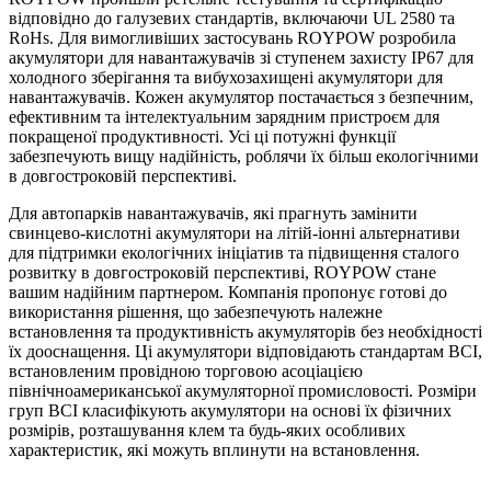
відповідно до галузевих стандартів, включаючи UL 2580 та
RoHs. Для вимогливіших застосувань ROYPOW розробила
акумулятори для навантажувачів зі ступенем захисту IP67 для
холодного зберігання та вибухозахищені акумулятори для
навантажувачів. Кожен акумулятор постачається з безпечним,
ефективним та інтелектуальним зарядним пристроєм для
покращеної продуктивності. Усі ці потужні функції
забезпечують вищу надійність, роблячи їх більш екологічними
в довгостроковій перспективі.
Для автопарків навантажувачів, які прагнуть замінити
свинцево-кислотні акумулятори на літій-іонні альтернативи
для підтримки екологічних ініціатив та підвищення сталого
розвитку в довгостроковій перспективі, ROYPOW стане
вашим надійним партнером. Компанія пропонує готові до
використання рішення, що забезпечують належне
встановлення та продуктивність акумуляторів без необхідності
їх дооснащення. Ці акумулятори відповідають стандартам BCI,
встановленим провідною торговою асоціацією
північноамериканської акумуляторної промисловості. Розміри
груп BCI класифікують акумулятори на основі їх фізичних
розмірів, розташування клем та будь-яких особливих
характеристик, які можуть вплинути на встановлення.