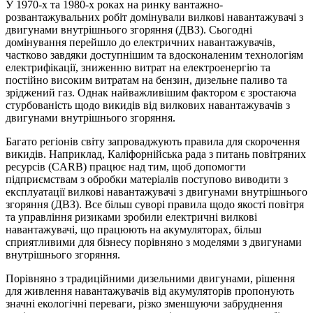
У 1970-х та 1980-х роках на ринку вантажно-
розвантажувальних робіт домінували вилкові навантажувачі з
двигунами внутрішнього згоряння (ДВЗ). Сьогодні
домінування перейшло до електричних навантажувачів,
частково завдяки доступнішим та вдосконаленим технологіям
електрифікації, зниженню витрат на електроенергію та
постійно високим витратам на бензин, дизельне паливо та
зріджений газ. Однак найважливішим фактором є зростаюча
стурбованість щодо викидів від вилкових навантажувачів з
двигунами внутрішнього згоряння.
Багато регіонів світу запроваджують правила для скорочення
викидів. Наприклад, Каліфорнійська рада з питань повітряних
ресурсів (CARB) працює над тим, щоб допомогти
підприємствам з обробки матеріалів поступово виводити з
експлуатації вилкові навантажувачі з двигунами внутрішнього
згоряння (ДВЗ). Все більш суворі правила щодо якості повітря
та управління ризиками зробили електричні вилкові
навантажувачі, що працюють на акумуляторах, більш
сприятливими для бізнесу порівняно з моделями з двигунами
внутрішнього згоряння.
Порівняно з традиційними дизельними двигунами, рішення
для живлення навантажувачів від акумуляторів пропонують
значні екологічні переваги, різко зменшуючи забруднення