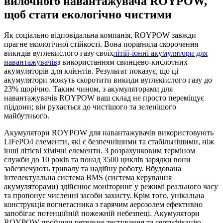
вилочного навантажувача ROYPOW,
щоб стати екологічно чистими
Як соціально відповідальна компанія, ROYPOW завжди
прагне екологічної стійкості. Вона порівняла скорочення
викидів вуглекислого газу своїх
літій-іонні акумулятори для
навантажувачів
з використанням свинцево-кислотних
акумуляторів для клієнтів. Результат показує, що ці
акумулятори можуть скоротити викиди вуглекислого газу до
23% щорічно. Таким чином, з акумуляторами для
навантажувачів ROYPOW ваш склад не просто переміщує
піддони; він рухається до чистішого та зеленішого
майбутнього.
Акумулятори ROYPOW для навантажувачів використовують
LiFePO4 елементи, які є безпечнішими та стабільнішими, ніж
інші літієві хімічні елементи. З розрахунковим терміном
служби до 10 років та понад 3500 циклів зарядки вони
забезпечують тривалу та надійну роботу. Вбудована
інтелектуальна система BMS (система керування
акумуляторами) здійснює моніторинг у режимі реального часу
та пропонує численні засоби захисту. Крім того, унікальна
конструкція вогнегасника з гарячим аерозолем ефективно
запобігає потенційній пожежній небезпеці. Акумулятори
ROYPOW пройшли ретельне тестування та сертифікацію