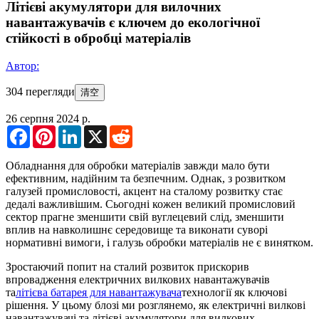
Літієві акумулятори для вилочних
навантажувачів є ключем до екологічної
стійкості в обробці матеріалів
Автор:
304 перегляди
清空
26 серпня 2024 р.
Facebook
Pinterest
LinkedIn
X
Reddit
Обладнання для обробки матеріалів завжди мало бути
ефективним, надійним та безпечним. Однак, з розвитком
галузей промисловості, акцент на сталому розвитку стає
дедалі важливішим. Сьогодні кожен великий промисловий
сектор прагне зменшити свій вуглецевий слід, зменшити
вплив на навколишнє середовище та виконати суворі
нормативні вимоги, і галузь обробки матеріалів не є винятком.
Зростаючий попит на сталий розвиток прискорив
впровадження електричних вилкових навантажувачів
та
літієва батарея для навантажувача
технології як ключові
рішення. У цьому блозі ми розглянемо, як електричні вилкові
навантажувачі та літієві акумулятори для вилкових