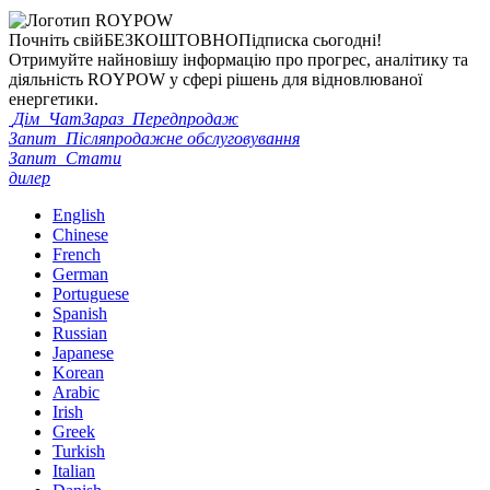
Почніть свій
БЕЗКОШТОВНО
Підписка сьогодні!
Отримуйте найновішу інформацію про прогрес, аналітику та
діяльність ROYPOW у сфері рішень для відновлюваної
енергетики.
Дім
ЧатЗараз
Передпродаж
Запит
Післяпродажне обслуговування
Запит
Стати
дилер
English
Chinese
French
German
Portuguese
Spanish
Russian
Japanese
Korean
Arabic
Irish
Greek
Turkish
Italian