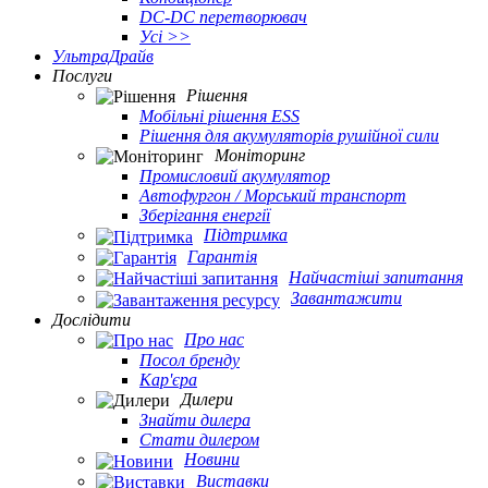
DC-DC перетворювач
Усі >>
УльтраДрайв
Послуги
Рішення
Мобільні рішення ESS
Рішення для акумуляторів рушійної сили
Моніторинг
Промисловий акумулятор
Автофургон / Морський транспорт
Зберігання енергії
Підтримка
Гарантія
Найчастіші запитання
Завантажити
Дослідити
Про нас
Посол бренду
Кар'єра
Дилери
Знайти дилера
Стати дилером
Новини
Виставки