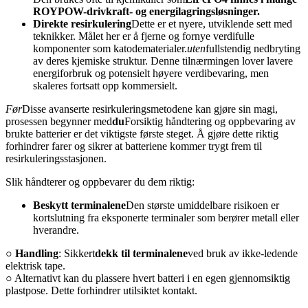
ROYPOW-drivkraft- og energilagringsløsninger.
Direkte resirkulering
Dette er et nyere, utviklende sett med
teknikker. Målet her er å fjerne og fornye verdifulle
komponenter som katodematerialer.
uten
fullstendig nedbryting
av deres kjemiske struktur. Denne tilnærmingen lover lavere
energiforbruk og potensielt høyere verdibevaring, men
skaleres fortsatt opp kommersielt.
Før
Disse avanserte resirkuleringsmetodene kan gjøre sin magi,
prosessen begynner med
du
Forsiktig håndtering og oppbevaring av
brukte batterier er det viktigste første steget. Å gjøre dette riktig
forhindrer farer og sikrer at batteriene kommer trygt frem til
resirkuleringsstasjonen.
Slik håndterer og oppbevarer du dem riktig:
Beskytt terminalene
Den største umiddelbare risikoen er
kortslutning fra eksponerte terminaler som berører metall eller
hverandre.
○ Handling
: Sikkert
dekk til terminalene
ved bruk av ikke-ledende
elektrisk tape.
○ Alternativt kan du plassere hvert batteri i en egen gjennomsiktig
plastpose. Dette forhindrer utilsiktet kontakt.