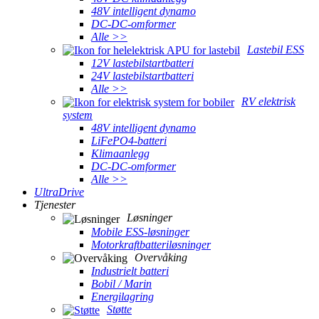
48V intelligent dynamo
DC-DC-omformer
Alle >>
Lastebil ESS
12V lastebilstartbatteri
24V lastebilstartbatteri
Alle >>
RV elektrisk
system
48V intelligent dynamo
LiFePO4-batteri
Klimaanlegg
DC-DC-omformer
Alle >>
UltraDrive
Tjenester
Løsninger
Mobile ESS-løsninger
Motorkraftbatteriløsninger
Overvåking
Industrielt batteri
Bobil / Marin
Energilagring
Støtte