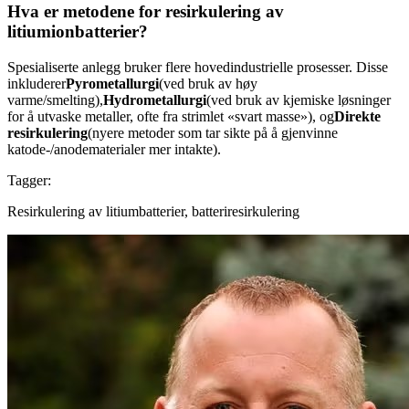
Hva er metodene for resirkulering av
litiumionbatterier?
Spesialiserte anlegg bruker flere hovedindustrielle prosesser. Disse
inkluderer
Pyrometallurgi
(ved bruk av høy
varme/smelting),
Hydrometallurgi
(ved bruk av kjemiske løsninger
for å utvaske metaller, ofte fra strimlet «svart masse»), og
Direkte
resirkulering
(nyere metoder som tar sikte på å gjenvinne
katode-/anodematerialer mer intakte).
Tagger:
Resirkulering av litiumbatterier, batteriresirkulering