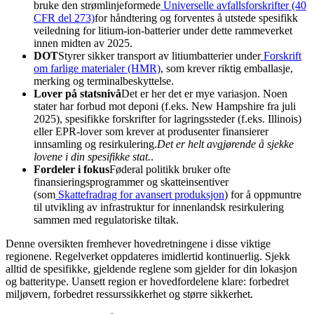
bruke den strømlinjeformede
Universelle avfallsforskrifter (40
CFR del 273)
for håndtering og forventes å utstede spesifikk
veiledning for litium-ion-batterier under dette rammeverket
innen midten av 2025.
DOT
Styrer sikker transport av litiumbatterier under
Forskrift
om farlige materialer (HMR)
, som krever riktig emballasje,
merking og terminalbeskyttelse.
Lover på statsnivå
Det er her det er mye variasjon. Noen
stater har forbud mot deponi (f.eks. New Hampshire fra juli
2025), spesifikke forskrifter for lagringssteder (f.eks. Illinois)
eller EPR-lover som krever at produsenter finansierer
innsamling og resirkulering.
Det er helt avgjørende å sjekke
lovene i din spesifikke stat.
.
Fordeler i fokus
Føderal politikk bruker ofte
finansieringsprogrammer og skatteinsentiver
(som
Skattefradrag for avansert produksjon
) for å oppmuntre
til utvikling av infrastruktur for innenlandsk resirkulering
sammen med regulatoriske tiltak.
Denne oversikten fremhever hovedretningene i disse viktige
regionene. Regelverket oppdateres imidlertid kontinuerlig. Sjekk
alltid de spesifikke, gjeldende reglene som gjelder for din lokasjon
og batteritype. Uansett region er hovedfordelene klare: forbedret
miljøvern, forbedret ressurssikkerhet og større sikkerhet.