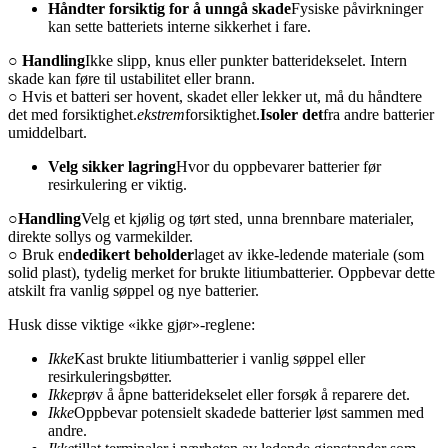
Håndter forsiktig for å unngå skade
Fysiske påvirkninger
kan sette batteriets interne sikkerhet i fare.
○ Handling
Ikke slipp, knus eller punkter batteridekselet. Intern
skade kan føre til ustabilitet eller brann.
○ Hvis et batteri ser hovent, skadet eller lekker ut, må du håndtere
det med forsiktighet.
ekstrem
forsiktighet.
Isoler det
fra andre batterier
umiddelbart.
Velg sikker lagring
Hvor du oppbevarer batterier før
resirkulering er viktig.
○
Handling
Velg et kjølig og tørt sted, unna brennbare materialer,
direkte sollys og varmekilder.
○ Bruk en
dedikert beholder
laget av ikke-ledende materiale (som
solid plast), tydelig merket for brukte litiumbatterier. Oppbevar dette
atskilt fra vanlig søppel og nye batterier.
Husk disse viktige «ikke gjør»-reglene:
Ikke
Kast brukte litiumbatterier i vanlig søppel eller
resirkuleringsbøtter.
Ikke
prøv å åpne batteridekselet eller forsøk å reparere det.
Ikke
Oppbevar potensielt skadede batterier løst sammen med
andre.