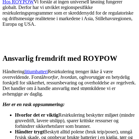
Hos ROYPOW
Vi forstår at ingen universell løsning fungerer
globalt. Derfor har vi utviklet regionspesifikke
resirkuleringsprogrammer som er skreddersydd for de regulatoriske
og driftsmessige realitetene i markedene i Asia, Stillehavsregionen,
Europa og USA.
Ansvarlig fremdrift med ROYPOW
Håndtering
litiumbatteri
Resirkulering trenger ikke å være
overveldende. Forstå
hvorfor
,
hvordan
, og
hvor
utgjør en betydelig
forskjell for sikkerhet, ressursbevaring og overholdelse av regelverk.
Det handler om å handle ansvarlig med strømkildene vi er
avhengige av daglig.
Her er en rask oppsummering:
Hvorfor det er viktig
Resirkulering beskytter miljøet (mindre
gruvedrift, lavere utslipp), sparer kritiske ressurser og
forhindrer sikkerhetsfarer som branner.
Håndter trygt
Beskytt alltid polene (bruk teip/poser), unngå
fysisk skade, og oppbevar brukte batterier i en kjølig, tørr og