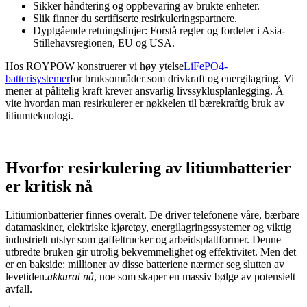
Sikker håndtering og oppbevaring av brukte enheter.
Slik finner du sertifiserte resirkuleringspartnere.
Dyptgående retningslinjer: Forstå regler og fordeler i Asia-
Stillehavsregionen, EU og USA.
Hos ROYPOW konstruerer vi høy ytelse
LiFePO4-
batterisystemer
for bruksområder som drivkraft og energilagring. Vi
mener at pålitelig kraft krever ansvarlig livssyklusplanlegging. Å
vite hvordan man resirkulerer er nøkkelen til bærekraftig bruk av
litiumteknologi.
Hvorfor resirkulering av litiumbatterier
er kritisk nå
Litiumionbatterier finnes overalt. De driver telefonene våre, bærbare
datamaskiner, elektriske kjøretøy, energilagringssystemer og viktig
industrielt utstyr som gaffeltrucker og arbeidsplattformer. Denne
utbredte bruken gir utrolig bekvemmelighet og effektivitet. Men det
er en bakside: millioner av disse batteriene nærmer seg slutten av
levetiden.
akkurat nå
, noe som skaper en massiv bølge av potensielt
avfall.