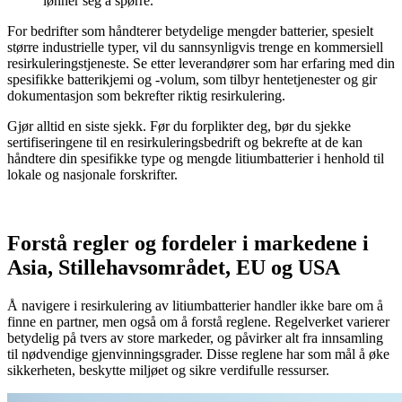
lønner seg å spørre.
For bedrifter som håndterer betydelige mengder batterier, spesielt
større industrielle typer, vil du sannsynligvis trenge en kommersiell
resirkuleringstjeneste. Se etter leverandører som har erfaring med din
spesifikke batterikjemi og -volum, som tilbyr hentetjenester og gir
dokumentasjon som bekrefter riktig resirkulering.
Gjør alltid en siste sjekk. Før du forplikter deg, bør du sjekke
sertifiseringene til en resirkuleringsbedrift og bekrefte at de kan
håndtere din spesifikke type og mengde litiumbatterier i henhold til
lokale og nasjonale forskrifter.
Forstå regler og fordeler i markedene i
Asia, Stillehavsområdet, EU og USA
Å navigere i resirkulering av litiumbatterier handler ikke bare om å
finne en partner, men også om å forstå reglene. Regelverket varierer
betydelig på tvers av store markeder, og påvirker alt fra innsamling
til nødvendige gjenvinningsgrader. Disse reglene har som mål å øke
sikkerheten, beskytte miljøet og sikre verdifulle ressurser.