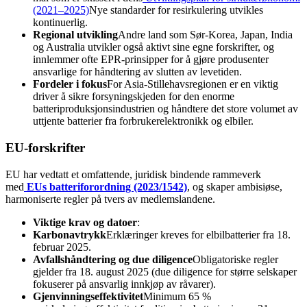
(2021–2025)
Nye standarder for resirkulering utvikles
kontinuerlig.
Regional utvikling
Andre land som Sør-Korea, Japan, India
og Australia utvikler også aktivt sine egne forskrifter, og
innlemmer ofte EPR-prinsipper for å gjøre produsenter
ansvarlige for håndtering av slutten av levetiden.
Fordeler i fokus
For Asia-Stillehavsregionen er en viktig
driver å sikre forsyningskjeden for den enorme
batteriproduksjonsindustrien og håndtere det store volumet av
uttjente batterier fra forbrukerelektronikk og elbiler.
EU-forskrifter
EU har vedtatt et omfattende, juridisk bindende rammeverk
med
EUs batteriforordning (2023/1542)
, og skaper ambisiøse,
harmoniserte regler på tvers av medlemslandene.
Viktige krav og datoer
:
Karbonavtrykk
Erklæringer kreves for elbilbatterier fra 18.
februar 2025.
Avfallshåndtering og due diligence
Obligatoriske regler
gjelder fra 18. august 2025 (due diligence for større selskaper
fokuserer på ansvarlig innkjøp av råvarer).
Gjenvinningseffektivitet
Minimum 65 %