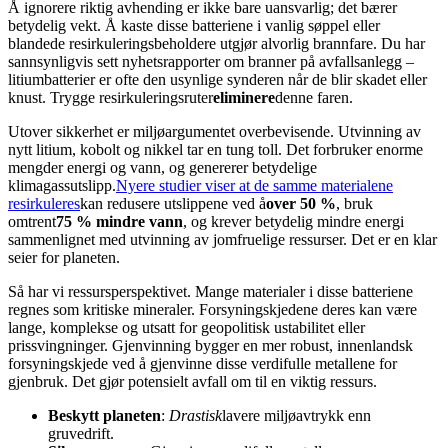
Å ignorere riktig avhending er ikke bare uansvarlig; det bærer
betydelig vekt. Å kaste disse batteriene i vanlig søppel eller
blandede resirkuleringsbeholdere utgjør alvorlig brannfare. Du har
sannsynligvis sett nyhetsrapporter om branner på avfallsanlegg –
litiumbatterier er ofte den usynlige synderen når de blir skadet eller
knust. Trygge resirkuleringsruter
eliminere
denne faren.
Utover sikkerhet er miljøargumentet overbevisende. Utvinning av
nytt litium, kobolt og nikkel tar en tung toll. Det forbruker enorme
mengder energi og vann, og genererer betydelige
klimagassutslipp.
Nyere studier viser at de samme materialene
resirkuleres
kan redusere utslippene ved å
over 50 %
, bruk
omtrent
75 % mindre vann
, og krever betydelig mindre energi
sammenlignet med utvinning av jomfruelige ressurser. Det er en klar
seier for planeten.
Så har vi ressursperspektivet. Mange materialer i disse batteriene
regnes som kritiske mineraler. Forsyningskjedene deres kan være
lange, komplekse og utsatt for geopolitisk ustabilitet eller
prissvingninger. Gjenvinning bygger en mer robust, innenlandsk
forsyningskjede ved å gjenvinne disse verdifulle metallene for
gjenbruk. Det gjør potensielt avfall om til en viktig ressurs.
Beskytt planeten
:
Drastisk
lavere miljøavtrykk enn
gruvedrift.