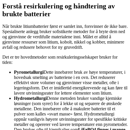
Forstå resirkulering og håndtering av
brukte batterier
Når brukte litiumbatterier først er samlet inn, forsvinner de ikke bare.
Spesialiserte anlegg bruker sofistikerte metoder for å bryte dem ned
og gjenvinne de verdifulle materialene inni. Målet er alltid å
gjenvinne ressurser som litium, kobolt, nikkel og kobber, minimere
avfall og redusere behovet for ny gruvedrift.
Det er tre hovedmetoder som resirkuleringsselskaper bruker for
tiden:
Pyrometallurgi
Dette innebærer bruk av høye temperaturer, i
hovedsak smelting av batteriene i en ovn. Det reduserer
effektivt store volumer og gjenvinner visse metaller, ofte i
legeringsform. Det er imidlertid energikrevende og kan føre til
lavere utvinningsrater for lettere elementer som litium.
Hydrometallurgi
Denne metoden bruker vandige kjemiske
løsninger (som syrer) for å lekke ut og separere de ønskede
metallene. Den innebærer ofte å makulere batterier til et
pulver som kalles «svart masse» først. Hydrometallurgi
oppnår vanligvis høyere utvinningsrater for spesifikke kritiske
metaller og opererer ved lavere temperaturer enn pyrometoder.
Den brukes ofte til kjemikalier som
LiFePO4 finnes i mange