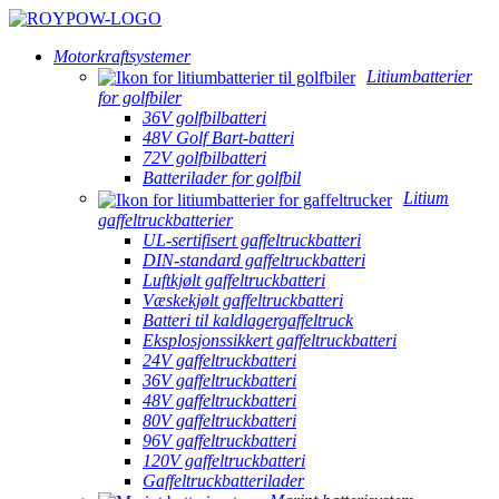
Motorkraftsystemer
Litiumbatterier
for golfbiler
36V golfbilbatteri
48V Golf Bart-batteri
72V golfbilbatteri
Batterilader for golfbil
Litium
gaffeltruckbatterier
UL-sertifisert gaffeltruckbatteri
DIN-standard gaffeltruckbatteri
Luftkjølt gaffeltruckbatteri
Væskekjølt gaffeltruckbatteri
Batteri til kaldlagergaffeltruck
Eksplosjonssikkert gaffeltruckbatteri
24V gaffeltruckbatteri
36V gaffeltruckbatteri
48V gaffeltruckbatteri
80V gaffeltruckbatteri
96V gaffeltruckbatteri
120V gaffeltruckbatteri
Gaffeltruckbatterilader