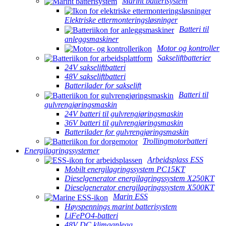
Marint batterisystem
Elektriske ettermonteringsløsninger
Batteri til
anleggsmaskiner
Motor og kontroller
Sakseliftbatterier
24V sakseliftbatteri
48V sakseliftbatteri
Batterilader for sakselift
Batteri til
gulvrengjøringsmaskin
24V batteri til gulvrengjøringsmaskin
36V batteri til gulvrengjøringsmaskin
Batterilader for gulvrengjøringsmaskin
Trollingmotorbatteri
Energilagringssystemer
Arbeidsplass ESS
Mobilt energilagringssystem PC15KT
Dieselgenerator energilagringssystem X250KT
Dieselgenerator energilagringssystem X500KT
Marin ESS
Høyspennings marint batterisystem
LiFePO4-batteri
48V DC klimaanlegg