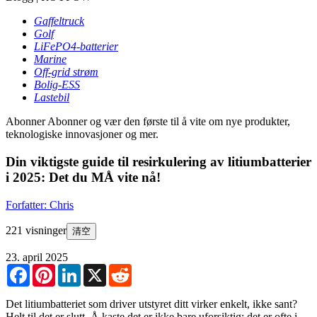
Gaffeltruck
Golf
LiFePO4-batterier
Marine
Off-grid strøm
Bolig-ESS
Lastebil
Abonner
Abonner og vær den første til å vite om nye produkter,
teknologiske innovasjoner og mer.
Din viktigste guide til resirkulering av litiumbatterier
i 2025: Det du MÅ vite nå!
Forfatter: Chris
221 visninger
清空
23. april 2025
Facebook
Pinterest
LinkedIn
X
Reddit
Det litiumbatteriet som driver utstyret ditt virker enkelt, ikke sant?
Helt til det er slutt. Å kaste det er ikke bare uforsiktig; det er ofte i