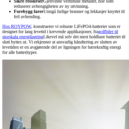
Sikre ressurser
Gjenvinne verdifulle metaller, noe som
reduserer avhengigheten av ny utvinning.
Forebygg farer
Unngå farlige branner og lekkasjer knyttet til
feil avhending.
Hos ROYPOW
, konstruerer vi robuste LiFePO4-batterier som er
designet for lang levetid i krevende applikasjoner, fra
golfbiler til
storskala energilagring
Likevel må selv det mest holdbare batteriet til
slutt byttes ut. Vi erkjenner at ansvarlig håndtering av slutten av
levetiden er en avgjørende del av ligningen for bærekraftig energi
for alle batterityper.