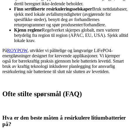
dertil beregnet ikke-ledende beholder.
Finn sertifiserte resirkuleringsselskaper
Bruk nettdatabaser,
sjekk med lokale avfallsmyndigheter (avgjørende for
spesifikke steder), benytt deg av forhandlernes
returprogrammer og spør produsenter/forhandlere.
Kjenn reglene
Regelverket skjerpes globalt, men varierer
betydelig fra region til region (APAC, EU, USA). Sjekk alltid
lokale krav.
På
ROYPOW
, utvikler vi pålitelige og langvarige LiFePO4-
energiløsninger designet for krevende applikasjoner. Vi kjemper
også for bærekraftig praksis gjennom hele batteriets levetid. Smart
bruk av kraftig teknologi inkluderer planlegging for ansvarlig
resirkulering når batteriene til slutt når slutten av levetiden.
Ofte stilte spørsmål (FAQ)
Hva er den beste måten å resirkulere litiumbatterier
på?