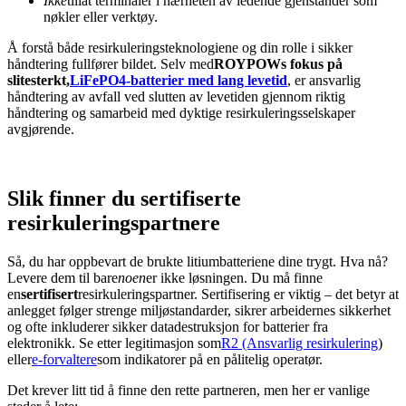
Ikke
tillat terminaler i nærheten av ledende gjenstander som
nøkler eller verktøy.
Å forstå både resirkuleringsteknologiene og din rolle i sikker
håndtering fullfører bildet. Selv med
ROYPOWs fokus på
slitesterkt,
LiFePO4-batterier med lang levetid
, er ansvarlig
håndtering av avfall ved slutten av levetiden gjennom riktig
håndtering og samarbeid med dyktige resirkuleringsselskaper
avgjørende.
Slik finner du sertifiserte
resirkuleringspartnere
Så, du har oppbevart de brukte litiumbatteriene dine trygt. Hva nå?
Levere dem til bare
noen
er ikke løsningen. Du må finne
en
sertifisert
resirkuleringspartner. Sertifisering er viktig – det betyr at
anlegget følger strenge miljøstandarder, sikrer arbeidernes sikkerhet
og ofte inkluderer sikker datadestruksjon for batterier fra
elektronikk. Se etter legitimasjon som
R2 (Ansvarlig resirkulering
)
eller
e-forvaltere
som indikatorer på en pålitelig operatør.
Det krever litt tid å finne den rette partneren, men her er vanlige