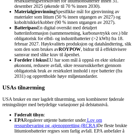
resirkuleringseffektivitet for litiumionbatterier innen 31.
desember 2025 (økende til 70 % innen 2030).
Materialgjenvinning
Spesifikke mål for gjenvinning av
materialer som litium (50 % innen utgangen av 2027) og
kobolt/nikkel/kobber (90 % innen utgangen av 2027).
Batteripass
En digital oversikt med detaljert
batteriinformasjon (sammensetning, karbonavtrykk osv.) blir
obligatorisk for elbil- og industribatterier (>2 kWh) fra 18.
februar 2027. Høykvalitets produksjon og datahåndtering, slik
som den som brukes av
ROYPOW
, bidrar til å effektivisere
samsvar med slike krav til åpenhet.
Fordeler i fokus
EU har som mål å oppnå en ekte sirkulær
økonomi, redusere avfall, sikre ressurssikkerhet gjennom
obligatorisk bruk av resirkulert innhold i nye batterier (fra
2031) og opprettholde høye miljøstandarder.
USAs tilnærming
USA bruker en mer lagdelt tilnærming, som kombinerer føderale
retningslinjer med betydelige variasjoner på delstatsnivå.
Føderalt tilsyn
:
EPA
Regulerer uttjente batterier under
Lov om
ressursbevaring og -gjenoppretting (RCRA)
De fleste brukte
litiumionbatterier regnes som farlig avfall. EPA anbefaler å