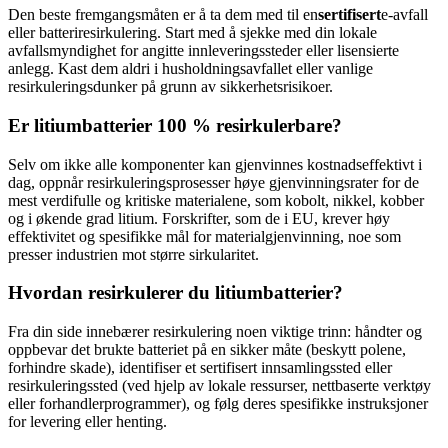
Den beste fremgangsmåten er å ta dem med til en
sertifisert
e-avfall
eller batteriresirkulering. Start med å sjekke med din lokale
avfallsmyndighet for angitte innleveringssteder eller lisensierte
anlegg. Kast dem aldri i husholdningsavfallet eller vanlige
resirkuleringsdunker på grunn av sikkerhetsrisikoer.
Er litiumbatterier 100 % resirkulerbare?
Selv om ikke alle komponenter kan gjenvinnes kostnadseffektivt i
dag, oppnår resirkuleringsprosesser høye gjenvinningsrater for de
mest verdifulle og kritiske materialene, som kobolt, nikkel, kobber
og i økende grad litium. Forskrifter, som de i EU, krever høy
effektivitet og spesifikke mål for materialgjenvinning, noe som
presser industrien mot større sirkularitet.
Hvordan resirkulerer du litiumbatterier?
Fra din side innebærer resirkulering noen viktige trinn: håndter og
oppbevar det brukte batteriet på en sikker måte (beskytt polene,
forhindre skade), identifiser et sertifisert innsamlingssted eller
resirkuleringssted (ved hjelp av lokale ressurser, nettbaserte verktøy
eller forhandlerprogrammer), og følg deres spesifikke instruksjoner
for levering eller henting.