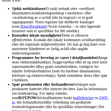
steder å lete:
Sjekk nettdatabaser
Et raskt nettsøk etter «sertifisert
litiumbatteri-resirkuleringsselskap i nærheten» eller
«resirkulering av e-avfall [din by/region]» er et godt
utgangspunkt. Noen regioner har dedikerte kataloger
(som
Ring2Resirkuler
i Nord-Amerika – se etter lignende
ressurser som er spesifikke for ditt område).
Konsulter lokale myndigheter
Dette er ofte
mest
effektive
trinn. Kontakt din lokale kommunes avfallsavdeling
eller det regionale miljøvernbyrået. De kan gi deg lister over
autoriserte håndterere av farlig avfall eller angitte
innleveringssteder.
Programmer for levering av varer i detaljhandelen
Mange
store elektronikkbutikker, byggevarehus eller til og med noen
supermarkeder tilbyr gratis returbeholdere, vanligvis for
mindre forbrukerbatterier (som fra bærbare datamaskiner,
telefoner og elektroverktøy). Sjekk nettsidene deres eller spør
i butikken.
Spør produsenten eller forhandleren
Selskapet som
produserte batteriet eller utstyret det drev, kan ha informasjon
om resirkulering. For større enheter,
som
ROYPOW
drivkraftbatterier brukt i
gaffeltrucker
or
AWP-
er
, din forhandler
mai
tilby veiledning om godkjente
resirkuleringskanaler eller ha spesifikke returordninger. Det