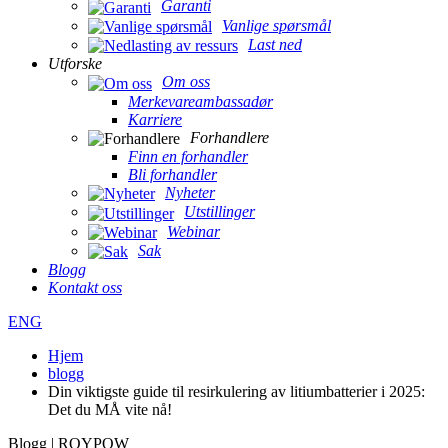
Garanti
Vanlige spørsmål
Last ned
Utforske
Om oss
Merkevareambassadør
Karriere
Forhandlere
Finn en forhandler
Bli forhandler
Nyheter
Utstillinger
Webinar
Sak
Blogg
Kontakt oss
ENG
Hjem
blogg
Din viktigste guide til resirkulering av litiumbatterier i 2025:
Det du MÅ vite nå!
Blogg | ROYPOW