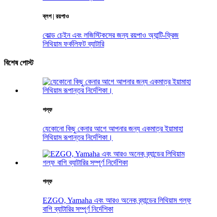
ব্লগ | রয়পাও
কোল্ড চেইন এবং লজিস্টিকসের জন্য রয়পাও অ্যান্টি-ফ্রিজ
লিথিয়াম ফর্কলিফট ব্যাটারি
বিশেষ পোস্ট
গল্ফ
যেকোনো কিছু কেনার আগে আপনার জন্য একমাত্র ইয়ামাহা
লিথিয়াম রূপান্তর নির্দেশিকা।
গল্ফ
EZGO, Yamaha এবং আরও অনেক ব্র্যান্ডের লিথিয়াম গল্ফ
বাগি ব্যাটারির সম্পূর্ণ নির্দেশিকা