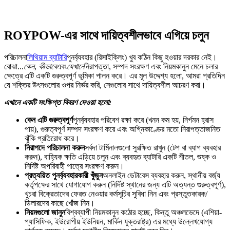
ROYPOW-এর সাথে দায়িত্বশীলভাবে এগিয়ে চলুন
পরিচালনা
লিথিয়াম ব্যাটারি
পুনর্ব্যবহার (রিসাইক্লিং) খুব কঠিন কিছু হওয়ার দরকার নেই।
বোঝা...
কেন
,
কীভাবে
এবং
যেখানে
নিরাপত্তা, সম্পদ সংরক্ষণ এবং নিয়মকানুন মেনে চলার
ক্ষেত্রে এটি একটি গুরুত্বপূর্ণ ভূমিকা পালন করে। এর মূল উদ্দেশ্য হলো, আমরা প্রতিদিন
যে শক্তির উৎসগুলোর ওপর নির্ভর করি, সেগুলোর সাথে দায়িত্বশীল আচরণ করা।
এখানে একটি সংক্ষিপ্ত বিবরণ দেওয়া হলো:
কেন এটি গুরুত্বপূর্ণ
পুনর্ব্যবহার পরিবেশ রক্ষা করে (খনন কম হয়, নির্গমন হ্রাস
পায়), গুরুত্বপূর্ণ সম্পদ সংরক্ষণ করে এবং অগ্নিকাণ্ডের মতো নিরাপত্তাজনিত
ঝুঁকি প্রতিরোধ করে।
নিরাপদে পরিচালনা করুন
সর্বদা টার্মিনালগুলো সুরক্ষিত রাখুন (টেপ বা ব্যাগ ব্যবহার
করুন), বাহ্যিক ক্ষতি এড়িয়ে চলুন এবং ব্যবহৃত ব্যাটারি একটি শীতল, শুষ্ক ও
নির্দিষ্ট অপরিবাহী পাত্রে সংরক্ষণ করুন।
প্রত্যয়িত পুনর্ব্যবহারকারী খুঁজুন
অনলাইন ডেটাবেস ব্যবহার করুন, স্থানীয় বর্জ্য
কর্তৃপক্ষের সাথে যোগাযোগ করুন (নির্দিষ্ট স্থানের জন্য এটি অত্যন্ত গুরুত্বপূর্ণ),
খুচরা বিক্রেতাদের ফেরত নেওয়ার কর্মসূচির সুবিধা নিন এবং প্রস্তুতকারক/
ডিলারদের কাছে খোঁজ নিন।
নিয়মগুলো জানুন
বিশ্বব্যাপী নিয়মকানুন কঠোর হচ্ছে, কিন্তু অঞ্চলভেদে (এশিয়া-
প্যাসিফিক, ইউরোপীয় ইউনিয়ন, মার্কিন যুক্তরাষ্ট্র) এর মধ্যে উল্লেখযোগ্য