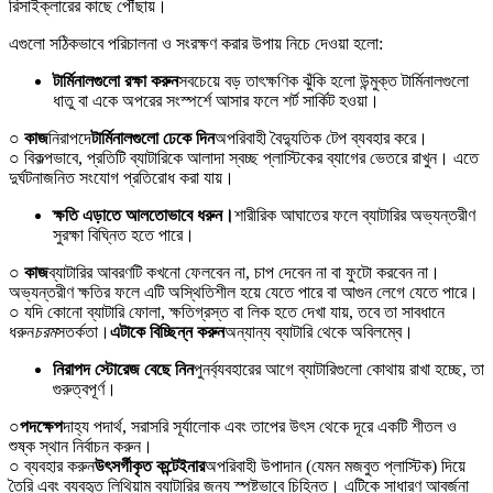
রিসাইক্লারের কাছে পৌঁছায়।
এগুলো সঠিকভাবে পরিচালনা ও সংরক্ষণ করার উপায় নিচে দেওয়া হলো:
টার্মিনালগুলো রক্ষা করুন
সবচেয়ে বড় তাৎক্ষণিক ঝুঁকি হলো উন্মুক্ত টার্মিনালগুলো
ধাতু বা একে অপরের সংস্পর্শে আসার ফলে শর্ট সার্কিট হওয়া।
○ কাজ
নিরাপদে
টার্মিনালগুলো ঢেকে দিন
অপরিবাহী বৈদ্যুতিক টেপ ব্যবহার করে।
○ বিকল্পভাবে, প্রতিটি ব্যাটারিকে আলাদা স্বচ্ছ প্লাস্টিকের ব্যাগের ভেতরে রাখুন। এতে
দুর্ঘটনাজনিত সংযোগ প্রতিরোধ করা যায়।
ক্ষতি এড়াতে আলতোভাবে ধরুন।
শারীরিক আঘাতের ফলে ব্যাটারির অভ্যন্তরীণ
সুরক্ষা বিঘ্নিত হতে পারে।
○ কাজ
ব্যাটারির আবরণটি কখনো ফেলবেন না, চাপ দেবেন না বা ফুটো করবেন না।
অভ্যন্তরীণ ক্ষতির ফলে এটি অস্থিতিশীল হয়ে যেতে পারে বা আগুন লেগে যেতে পারে।
○ যদি কোনো ব্যাটারি ফোলা, ক্ষতিগ্রস্ত বা লিক হতে দেখা যায়, তবে তা সাবধানে
ধরুন
চরম
সতর্কতা।
এটাকে বিচ্ছিন্ন করুন
অন্যান্য ব্যাটারি থেকে অবিলম্বে।
নিরাপদ স্টোরেজ বেছে নিন
পুনর্ব্যবহারের আগে ব্যাটারিগুলো কোথায় রাখা হচ্ছে, তা
গুরুত্বপূর্ণ।
○
পদক্ষেপ
দাহ্য পদার্থ, সরাসরি সূর্যালোক এবং তাপের উৎস থেকে দূরে একটি শীতল ও
শুষ্ক স্থান নির্বাচন করুন।
○ ব্যবহার করুন
উৎসর্গীকৃত কন্টেইনার
অপরিবাহী উপাদান (যেমন মজবুত প্লাস্টিক) দিয়ে
তৈরি এবং ব্যবহৃত লিথিয়াম ব্যাটারির জন্য স্পষ্টভাবে চিহ্নিত। এটিকে সাধারণ আবর্জনা