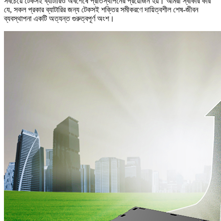
সবচেয়ে টেকসই ব্যাটারিও অবশেষে প্রতিস্থাপনের প্রয়োজন হয়। আমরা স্বীকার করি
যে, সকল প্রকার ব্যাটারির জন্য টেকসই শক্তির সমীকরণে দায়িত্বশীল শেষ-জীবন
ব্যবস্থাপনা একটি অত্যন্ত গুরুত্বপূর্ণ অংশ।