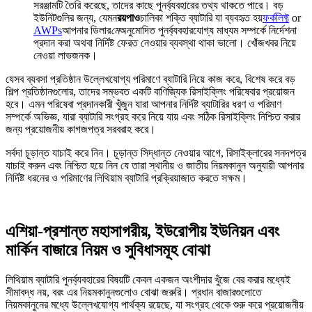
সরঞ্জামটি তৈরি করেছে, তাদের কাছে পুনর্ব্যবহারের তথ্য থাকতে পারে। বড়
ইউনিটগুলির জন্য, যেমন
রয়পাও
চালিকা শক্তি ব্যাটারি যা ব্যবহৃত হয়
ফর্কলিফ্ট
or
AWPs
আপনার ডিলার
মে
অনুমোদিত পুনর্ব্যবহারযোগ্য মাধ্যম সম্পর্কে নির্দেশনা
প্রদান করা অথবা নির্দিষ্ট ফেরত নেওয়ার ব্যবস্থা থাকা ভালো। খোঁজখবর নিয়ে
নেওয়া লাভজনক।
যেসব ব্যবসা প্রতিষ্ঠান উল্লেখযোগ্য পরিমাণে ব্যাটারি নিয়ে কাজ করে, বিশেষ করে বড়
শিল্প প্রতিষ্ঠানগুলোর, তাদের সম্ভবত একটি বাণিজ্যিক রিসাইক্লিং পরিষেবার প্রয়োজন
হবে। এমন পরিষেবা প্রদানকারী খুঁজুন যারা আপনার নির্দিষ্ট ব্যাটারির ধরণ ও পরিমাণ
সম্পর্কে অভিজ্ঞ, যারা ব্যাটারি সংগ্রহ করে নিয়ে যায় এবং সঠিক রিসাইক্লিং নিশ্চিত করার
জন্য প্রয়োজনীয় কাগজপত্র সরবরাহ করে।
সর্বদা চূড়ান্ত যাচাই করে নিন। চূড়ান্ত সিদ্ধান্ত নেওয়ার আগে, রিসাইক্লারের সনদপত্র
যাচাই করুন এবং নিশ্চিত হয়ে নিন যে তারা স্থানীয় ও জাতীয় নিয়মকানুন অনুযায়ী আপনার
নির্দিষ্ট ধরনের ও পরিমাণের লিথিয়াম ব্যাটারি প্রক্রিয়াজাত করতে সক্ষম।
এশিয়া-প্রশান্ত মহাসাগরীয়, ইউরোপীয় ইউনিয়ন এবং
মার্কিন বাজারে নিয়ম ও সুবিধাসমূহ বোঝা
লিথিয়াম ব্যাটারি পুনর্ব্যবহারের বিষয়টি কেবল একজন অংশীদার খুঁজে বের করার মধ্যেই
সীমাবদ্ধ নয়, বরং এর নিয়মকানুনগুলোও বোঝা জরুরি। প্রধান বাজারগুলোতে
নিয়মকানুনের মধ্যে উল্লেখযোগ্য পার্থক্য রয়েছে, যা সংগ্রহ থেকে শুরু করে প্রয়োজনীয়