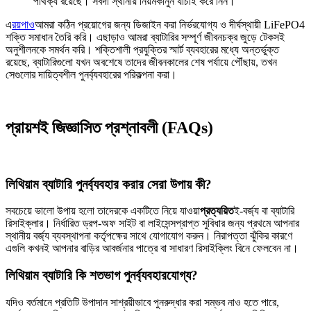
পার্থক্য রয়েছে। সর্বদা স্থানীয় নিয়মকানুন যাচাই করে নিন।
এ
রয়পাও
আমরা কঠিন প্রয়োগের জন্য ডিজাইন করা নির্ভরযোগ্য ও দীর্ঘস্থায়ী LiFePO4
শক্তি সমাধান তৈরি করি। এছাড়াও আমরা ব্যাটারির সম্পূর্ণ জীবনচক্র জুড়ে টেকসই
অনুশীলনকে সমর্থন করি। শক্তিশালী প্রযুক্তির স্মার্ট ব্যবহারের মধ্যে অন্তর্ভুক্ত
রয়েছে, ব্যাটারিগুলো যখন অবশেষে তাদের জীবনকালের শেষ পর্যায়ে পৌঁছায়, তখন
সেগুলোর দায়িত্বশীল পুনর্ব্যবহারের পরিকল্পনা করা।
প্রায়শই জিজ্ঞাসিত প্রশ্নাবলী (FAQs)
লিথিয়াম ব্যাটারি পুনর্ব্যবহার করার সেরা উপায় কী?
সবচেয়ে ভালো উপায় হলো তাদেরকে একটিতে নিয়ে যাওয়া
প্রত্যয়িত
ই-বর্জ্য বা ব্যাটারি
রিসাইক্লার। নির্ধারিত ড্রপ-অফ সাইট বা লাইসেন্সপ্রাপ্ত সুবিধার জন্য প্রথমে আপনার
স্থানীয় বর্জ্য ব্যবস্থাপনা কর্তৃপক্ষের সাথে যোগাযোগ করুন। নিরাপত্তা ঝুঁকির কারণে
এগুলি কখনই আপনার বাড়ির আবর্জনার পাত্রে বা সাধারণ রিসাইক্লিং বিনে ফেলবেন না।
লিথিয়াম ব্যাটারি কি শতভাগ পুনর্ব্যবহারযোগ্য?
যদিও বর্তমানে প্রতিটি উপাদান সাশ্রয়ীভাবে পুনরুদ্ধার করা সম্ভব নাও হতে পারে,