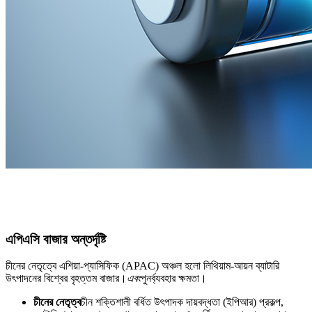
এপিএসি বাজার অন্তর্দৃষ্টি
চীনের নেতৃত্বে এশিয়া-প্যাসিফিক (APAC) অঞ্চল হলো লিথিয়াম-আয়ন ব্যাটারি
উৎপাদনের বিশ্বের বৃহত্তম বাজার।
এবং
পুনর্ব্যবহার ক্ষমতা।
চীনের নেতৃত্ব
চীন শক্তিশালী বর্ধিত উৎপাদক দায়বদ্ধতা (ইপিআর) প্রকল্প,