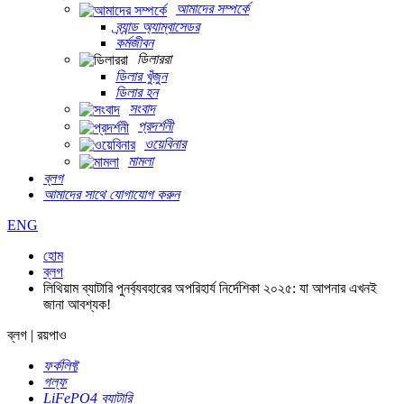
আমাদের সম্পর্কে
ব্র্যান্ড অ্যাম্বাসেডর
কর্মজীবন
ডিলাররা
ডিলার খুঁজুন
ডিলার হন
সংবাদ
প্রদর্শনী
ওয়েবিনার
মামলা
ব্লগ
আমাদের সাথে যোগাযোগ করুন
ENG
হোম
ব্লগ
লিথিয়াম ব্যাটারি পুনর্ব্যবহারের অপরিহার্য নির্দেশিকা ২০২৫: যা আপনার এখনই
জানা আবশ্যক!
ব্লগ | রয়পাও
ফর্কলিফ্ট
গল্ফ
LiFePO4 ব্যাটারি