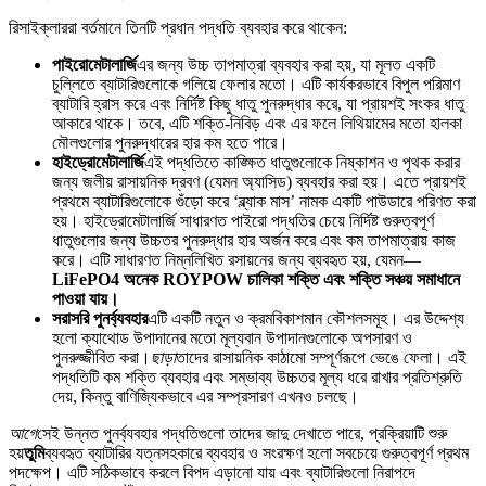
রিসাইক্লাররা বর্তমানে তিনটি প্রধান পদ্ধতি ব্যবহার করে থাকেন:
পাইরোমেটালার্জি
এর জন্য উচ্চ তাপমাত্রা ব্যবহার করা হয়, যা মূলত একটি
চুল্লিতে ব্যাটারিগুলোকে গলিয়ে ফেলার মতো। এটি কার্যকরভাবে বিপুল পরিমাণ
ব্যাটারি হ্রাস করে এবং নির্দিষ্ট কিছু ধাতু পুনরুদ্ধার করে, যা প্রায়শই সংকর ধাতু
আকারে থাকে। তবে, এটি শক্তি-নিবিড় এবং এর ফলে লিথিয়ামের মতো হালকা
মৌলগুলোর পুনরুদ্ধারের হার কম হতে পারে।
হাইড্রোমেটালার্জি
এই পদ্ধতিতে কাঙ্ক্ষিত ধাতুগুলোকে নিষ্কাশন ও পৃথক করার
জন্য জলীয় রাসায়নিক দ্রবণ (যেমন অ্যাসিড) ব্যবহার করা হয়। এতে প্রায়শই
প্রথমে ব্যাটারিগুলোকে গুঁড়ো করে ‘ব্ল্যাক মাস’ নামক একটি পাউডারে পরিণত করা
হয়। হাইড্রোমেটালার্জি সাধারণত পাইরো পদ্ধতির চেয়ে নির্দিষ্ট গুরুত্বপূর্ণ
ধাতুগুলোর জন্য উচ্চতর পুনরুদ্ধার হার অর্জন করে এবং কম তাপমাত্রায় কাজ
করে। এটি সাধারণত নিম্নলিখিত রসায়নের জন্য ব্যবহৃত হয়, যেমন—
LiFePO4 অনেক ROYPOW চালিকা শক্তি এবং শক্তি সঞ্চয় সমাধানে
পাওয়া যায়।
সরাসরি পুনর্ব্যবহার
এটি একটি নতুন ও ক্রমবিকাশমান কৌশলসমূহ। এর উদ্দেশ্য
হলো ক্যাথোড উপাদানের মতো মূল্যবান উপাদানগুলোকে অপসারণ ও
পুনরুজ্জীবিত করা।
ছাড়া
তাদের রাসায়নিক কাঠামো সম্পূর্ণরূপে ভেঙে ফেলা। এই
পদ্ধতিটি কম শক্তি ব্যবহার এবং সম্ভাব্য উচ্চতর মূল্য ধরে রাখার প্রতিশ্রুতি
দেয়, কিন্তু বাণিজ্যিকভাবে এর সম্প্রসারণ এখনও চলছে।
আগে
সেই উন্নত পুনর্ব্যবহার পদ্ধতিগুলো তাদের জাদু দেখাতে পারে, প্রক্রিয়াটি শুরু
হয়
তুমি
ব্যবহৃত ব্যাটারির যত্নসহকারে ব্যবহার ও সংরক্ষণ হলো সবচেয়ে গুরুত্বপূর্ণ প্রথম
পদক্ষেপ। এটি সঠিকভাবে করলে বিপদ এড়ানো যায় এবং ব্যাটারিগুলো নিরাপদে