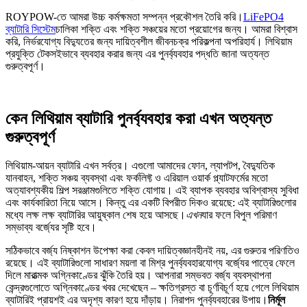
ROYPOW-তে আমরা উচ্চ কর্মক্ষমতা সম্পন্ন প্রকৌশল তৈরি করি।
LiFePO4
ব্যাটারি সিস্টেম
চালিকা শক্তি এবং শক্তি সঞ্চয়ের মতো প্রয়োগের জন্য। আমরা বিশ্বাস
করি, নির্ভরযোগ্য বিদ্যুতের জন্য দায়িত্বশীল জীবনচক্র পরিকল্পনা অপরিহার্য। লিথিয়াম
প্রযুক্তি টেকসইভাবে ব্যবহার করার জন্য এর পুনর্ব্যবহার পদ্ধতি জানা অত্যন্ত
গুরুত্বপূর্ণ।
কেন লিথিয়াম ব্যাটারি পুনর্ব্যবহার করা এখন অত্যন্ত
গুরুত্বপূর্ণ
লিথিয়াম-আয়ন ব্যাটারি এখন সর্বত্র। এগুলো আমাদের ফোন, ল্যাপটপ, বৈদ্যুতিক
যানবাহন, শক্তি সঞ্চয় ব্যবস্থা এবং ফর্কলিফ্ট ও এরিয়াল ওয়ার্ক প্ল্যাটফর্মের মতো
অত্যাবশ্যকীয় শিল্প সরঞ্জামগুলিতে শক্তি যোগায়। এই ব্যাপক ব্যবহার অবিশ্বাস্য সুবিধা
এবং কার্যকারিতা নিয়ে আসে। কিন্তু এর একটি বিপরীত দিকও রয়েছে: এই ব্যাটারিগুলোর
মধ্যে লক্ষ লক্ষ ব্যাটারির আয়ুষ্কাল শেষ হয়ে আসছে।
এখন
যার ফলে বিপুল পরিমাণ
সম্ভাব্য বর্জ্যের সৃষ্টি হবে।
সঠিকভাবে বর্জ্য নিষ্কাশন উপেক্ষা করা কেবল দায়িত্বজ্ঞানহীনই নয়, এর গুরুতর পরিণতিও
রয়েছে। এই ব্যাটারিগুলো সাধারণ ময়লা বা মিশ্র পুনর্ব্যবহারযোগ্য বর্জ্যের পাত্রে ফেলে
দিলে মারাত্মক অগ্নিকাণ্ডের ঝুঁকি তৈরি হয়। আপনারা সম্ভবত বর্জ্য ব্যবস্থাপনা
কেন্দ্রগুলোতে অগ্নিকাণ্ডের খবর দেখেছেন – ক্ষতিগ্রস্ত বা চূর্ণবিচূর্ণ হয়ে গেলে লিথিয়াম
ব্যাটারিই প্রায়শই এর অদৃশ্য কারণ হয়ে দাঁড়ায়। নিরাপদ পুনর্ব্যবহারের উপায়।
নির্মূল