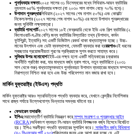
পুনর্ব্যবহার দক্ষতা
২০২৫ সালের ৩১ ডিসেম্বরের মধ্যে লিথিয়াম-আয়ন ব্যাটারির
ন্যূনতম ৬৫% পুনর্ব্যবহার দক্ষতা (যা ২০৩০ সাল নাগাদ বেড়ে ৭০% হবে)।
উপাদান পুনরুদ্ধার
লিথিয়াম (২০২৭ সালের শেষ নাগাদ ৫০%) এবং কোবাল্ট/
নিকেল/কপার (২০২৭ সালের শেষ নাগাদ ৯০%) এর মতো উপাদান পুনরুদ্ধারের
জন্য সুনির্দিষ্ট লক্ষ্যমাত্রা।
ব্যাটারি পাসপোর্ট
২০২৭ সালের ১৮ই ফেব্রুয়ারি থেকে ইভি এবং শিল্প ব্যাটারির (২
কিলোওয়াট-ঘণ্টার বেশি) জন্য ব্যাটারির বিস্তারিত তথ্য (উপাদান, কার্বন
ফুটপ্রিন্ট, ইত্যাদি) সহ একটি ডিজিটাল রেকর্ড থাকা বাধ্যতামূলক হচ্ছে। উচ্চ-
মানের উৎপাদন এবং ডেটা ব্যবস্থাপনা, যেমনটি ব্যবহার করা হয়
রয়পাও
এই ধরনের
স্বচ্ছতার প্রয়োজনীয়তা পূরণের প্রক্রিয়াকে সুগম করতে সাহায্য করে।
সুবিধার উপর মনোযোগ
ইইউ-এর লক্ষ্য হলো একটি সত্যিকারের চক্রাকার
অর্থনীতি প্রতিষ্ঠা করা, যার মাধ্যমে বর্জ্য হ্রাস পাবে, নতুন ব্যাটারিতে (২০৩১
সাল থেকে শুরু) বাধ্যতামূলকভাবে পুনর্ব্যবহৃত উপাদান ব্যবহারের মাধ্যমে সম্পদের
নিরাপত্তা নিশ্চিত করা হবে এবং উচ্চ পরিবেশগত মান বজায় রাখা হবে।
মার্কিন যুক্তরাষ্ট্র (ইউএস) পদ্ধতি
মার্কিন যুক্তরাষ্ট্র আরও স্তরভিত্তিক পদ্ধতি ব্যবহার করে, যেখানে কেন্দ্রীয় নির্দেশিকার
সাথে রাজ্য পর্যায়ে উল্লেখযোগ্য ভিন্নতার সমন্বয় ঘটানো হয়।
ফেডারেল তদারকি
:
ইপিএ
মেয়াদোত্তীর্ণ ব্যাটারি নিয়ন্ত্রণ করে
সম্পদ সংরক্ষণ ও পুনরুদ্ধার আইন
(RCRA)
অধিকাংশ ব্যবহৃত লি-আয়ন ব্যাটারি বিপজ্জনক বর্জ্য হিসেবে বিবেচিত
হয়। ইপিএ সরলীকৃত পদ্ধতি ব্যবহারের সুপারিশ করে।
সার্বজনীন বর্জ্য বিধিমালা
(৪০ সিএফআর পার্ট ২৭৩)
পরিচালনার জন্য এবং আশা করা হচ্ছে যে, এই