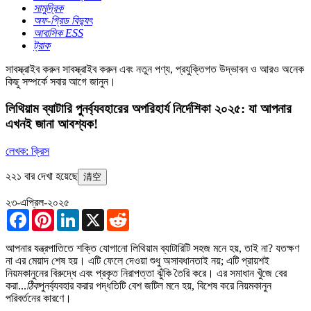
সামুদ্রিক
অফ-গ্রিড বিদ্যুৎ
আবাসিক ESS
ট্রাক
সাবস্ক্রাইব করুন
সাবস্ক্রাইব করুন এবং নতুন পণ্য, প্রযুক্তিগত উদ্ভাবন ও আরও অনেক
কিছু সম্পর্কে সবার আগে জানুন।
লিথিয়াম ব্যাটারি পুনর্ব্যবহারের অপরিহার্য নির্দেশিকা ২০২৫: যা আপনার
এখনই জানা আবশ্যক!
লেখক: ক্রিস
২২১ বার দেখা হয়েছে
清空
২৩-এপ্রিল-২০২৫
Facebook
Pinterest
LinkedIn
X
Reddit
আপনার যন্ত্রপাতিতে শক্তি যোগানো লিথিয়াম ব্যাটারিটি সহজ মনে হয়, তাই না? যতক্ষণ
না এর মেয়াদ শেষ হয়। এটি ফেলে দেওয়া শুধু অসাবধানতাই নয়; এটি প্রায়শই
নিয়মকানুনের বিরুদ্ধে এবং প্রকৃত নিরাপত্তা ঝুঁকি তৈরি করে। এর সমাধান খুঁজে বের
করা...
ঠিক
পুনর্ব্যবহার করার পদ্ধতিটি বেশ জটিল মনে হয়, বিশেষ করে নিয়মকানুন
পরিবর্তনের কারণে।