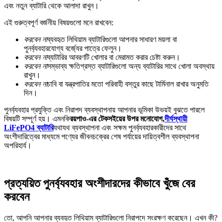
এবং নতুন ব্যাটারি থেকে আলাদা রাখুন।
এই গুরুত্বপূর্ণ বর্জনীয় বিষয়গুলো মনে রাখবেন:
করবেন না
ব্যবহৃত লিথিয়াম ব্যাটারিগুলো আপনার সাধারণ ময়লা বা
পুনর্ব্যবহারযোগ্য বর্জ্যের পাত্রে ফেলুন।
করবেন না
ব্যাটারির আবরণটি খোলার বা মেরামত করার চেষ্টা করুন।
করবেন না
সম্ভাব্য ক্ষতিগ্রস্ত ব্যাটারিগুলো অন্য ব্যাটারির সাথে খোলা অবস্থায়
রাখুন।
করবেন না
চাবি বা যন্ত্রপাতির মতো পরিবাহী বস্তুর কাছে টার্মিনাল রাখার অনুমতি
দিন।
পুনর্ব্যবহার প্রযুক্তি এবং নিরাপদ ব্যবস্থাপনায় আপনার ভূমিকা উভয়ই বুঝতে পারলে
বিষয়টি সম্পূর্ণ হয়। এমনকি
রয়পাও-এর টেকসইয়ের উপর মনোযোগ,
দীর্ঘস্থায়ী
LiFePO4 ব্যাটারি
যথাযথ ব্যবস্থাপনা এবং সক্ষম পুনর্ব্যবহারকারীদের সাথে
অংশীদারিত্বের মাধ্যমে পণ্যের জীবনচক্রের শেষ পর্যায়ের দায়িত্বশীল ব্যবস্থাপনা
অপরিহার্য।
প্রত্যয়িত পুনর্ব্যবহার অংশীদারদের কীভাবে খুঁজে বের
করবেন
তো, আপনি আপনার ব্যবহৃত লিথিয়াম ব্যাটারিগুলো নিরাপদে সংরক্ষণ করেছেন। এখন কী?