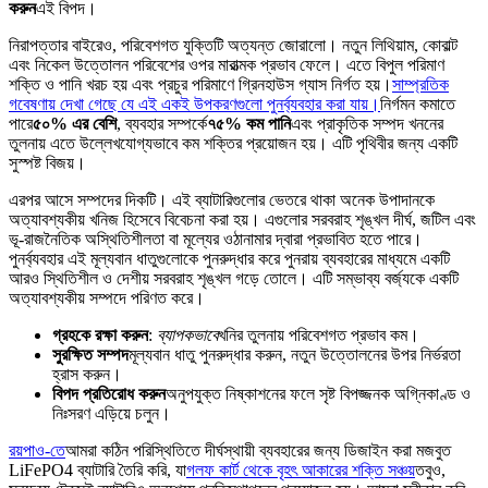
করুন
এই বিপদ।
নিরাপত্তার বাইরেও, পরিবেশগত যুক্তিটি অত্যন্ত জোরালো। নতুন লিথিয়াম, কোবাল্ট
এবং নিকেল উত্তোলন পরিবেশের ওপর মারাত্মক প্রভাব ফেলে। এতে বিপুল পরিমাণ
শক্তি ও পানি খরচ হয় এবং প্রচুর পরিমাণে গ্রিনহাউস গ্যাস নির্গত হয়।
সাম্প্রতিক
গবেষণায় দেখা গেছে যে এই একই উপকরণগুলো পুনর্ব্যবহার করা যায়।
নির্গমন কমাতে
পারে
৫০% এর বেশি
, ব্যবহার সম্পর্কে
৭৫% কম পানি
এবং প্রাকৃতিক সম্পদ খননের
তুলনায় এতে উল্লেখযোগ্যভাবে কম শক্তির প্রয়োজন হয়। এটি পৃথিবীর জন্য একটি
সুস্পষ্ট বিজয়।
এরপর আসে সম্পদের দিকটি। এই ব্যাটারিগুলোর ভেতরে থাকা অনেক উপাদানকে
অত্যাবশ্যকীয় খনিজ হিসেবে বিবেচনা করা হয়। এগুলোর সরবরাহ শৃঙ্খল দীর্ঘ, জটিল এবং
ভূ-রাজনৈতিক অস্থিতিশীলতা বা মূল্যের ওঠানামার দ্বারা প্রভাবিত হতে পারে।
পুনর্ব্যবহার এই মূল্যবান ধাতুগুলোকে পুনরুদ্ধার করে পুনরায় ব্যবহারের মাধ্যমে একটি
আরও স্থিতিশীল ও দেশীয় সরবরাহ শৃঙ্খল গড়ে তোলে। এটি সম্ভাব্য বর্জ্যকে একটি
অত্যাবশ্যকীয় সম্পদে পরিণত করে।
গ্রহকে রক্ষা করুন
:
ব্যাপকভাবে
খনির তুলনায় পরিবেশগত প্রভাব কম।
সুরক্ষিত সম্পদ
মূল্যবান ধাতু পুনরুদ্ধার করুন, নতুন উত্তোলনের উপর নির্ভরতা
হ্রাস করুন।
বিপদ প্রতিরোধ করুন
অনুপযুক্ত নিষ্কাশনের ফলে সৃষ্ট বিপজ্জনক অগ্নিকাণ্ড ও
নিঃসরণ এড়িয়ে চলুন।
রয়পাও-তে
আমরা কঠিন পরিস্থিতিতে দীর্ঘস্থায়ী ব্যবহারের জন্য ডিজাইন করা মজবুত
LiFePO4 ব্যাটারি তৈরি করি, যা
গলফ কার্ট থেকে বৃহৎ আকারের শক্তি সঞ্চয়
তবুও,