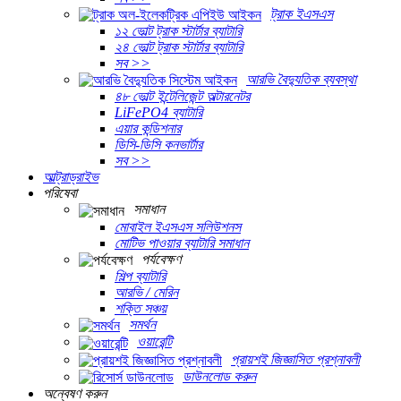
ট্রাক ইএসএস
১২ ভোল্ট ট্রাক স্টার্টার ব্যাটারি
২৪ ভোল্ট ট্রাক স্টার্টার ব্যাটারি
সব >>
আরভি বৈদ্যুতিক ব্যবস্থা
৪৮ ভোল্ট ইন্টেলিজেন্ট অল্টারনেটর
LiFePO4 ব্যাটারি
এয়ার কন্ডিশনার
ডিসি-ডিসি কনভার্টার
সব >>
আল্ট্রাড্রাইভ
পরিষেবা
সমাধান
মোবাইল ইএসএস সলিউশনস
মোটিভ পাওয়ার ব্যাটারি সমাধান
পর্যবেক্ষণ
শিল্প ব্যাটারি
আরভি / মেরিন
শক্তি সঞ্চয়
সমর্থন
ওয়ারেন্টি
প্রায়শই জিজ্ঞাসিত প্রশ্নাবলী
ডাউনলোড করুন
অন্বেষণ করুন