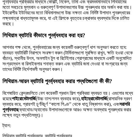
পুনর্ব্যবহার প্রক্রিয়ার মাধ্যমে কোবাল্ট, নিকেল, তামা এবং ক্রমবর্ধমানভাবে লিথিয়ামের
মতো সবচেয়ে মূল্যবান ও গুরুত্বপূর্ণ উপাদানগুলোর উচ্চ পুনরুদ্ধার হার অর্জন করা যায়।
ইউরোপীয় ইউনিয়নের মতো বিধিমালাগুলো উচ্চ দক্ষতা এবং নির্দিষ্ট উপাদান পুনরুদ্ধারের
লক্ষ্যমাত্রা বাধ্যতামূলক করে, যা এই শিল্পকে বৃহত্তর চক্রাকার ব্যবস্থার দিকে চালিত
করছে।
লিথিয়াম ব্যাটারি কীভাবে পুনর্ব্যবহার করা হয়?
আপনার পক্ষ থেকে, পুনর্ব্যবহারের জন্য কয়েকটি গুরুত্বপূর্ণ ধাপ অনুসরণ করতে হবে:
ব্যবহৃত ব্যাটারিটি নিরাপদে সংরক্ষণ করুন (টার্মিনালগুলো সুরক্ষিত রাখুন, ক্ষতি হওয়া থেকে
বাঁচান), স্থানীয় উৎস, অনলাইন টুল বা রিটেইলার প্রোগ্রামের মাধ্যমে একটি অনুমোদিত
সংগ্রহস্থল বা রিসাইক্লার শনাক্ত করুন এবং ব্যাটারি জমা দেওয়া বা সংগ্রহের জন্য
তাদের নির্দিষ্ট নির্দেশাবলী অনুসরণ করুন।
লিথিয়াম-আয়ন ব্যাটারি পুনর্ব্যবহার করার পদ্ধতিগুলো কী কী?
বিশেষায়িত কেন্দ্রগুলিতে বেশ কয়েকটি প্রধান শিল্প প্রক্রিয়া ব্যবহৃত হয়। এগুলোর মধ্যে
রয়েছে
পাইরোমেটালার্জি
(উচ্চ তাপ/গলন ব্যবহার করে),
হাইড্রোমেটালার্জি
(রাসায়নিক দ্রবণ
ব্যবহার করে, প্রায়শই চূর্ণবিচূর্ণ “কালো পিণ্ড” থেকে ধাতু নিষ্কাশন করা), এবং
সরাসরি
পুনর্ব্যবহার
(ক্যাথোড/অ্যানোড উপাদানগুলোকে আরও অক্ষত অবস্থায় পুনরুদ্ধার করার
লক্ষ্যে নতুন পদ্ধতিসমূহ)।
ট্যাগ:
লিথিয়াম ব্যাটারি পুনর্ব্যবহার, ব্যাটারি পুনর্ব্যবহার