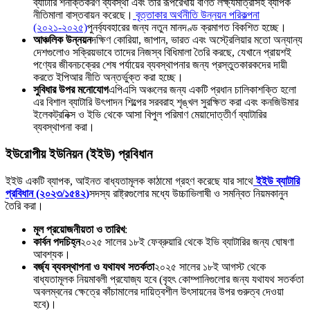
ব্যাটারি শনাক্তকরণ ব্যবস্থা এবং তার রূপরেখায় বর্ণিত লক্ষ্যমাত্রাসহ ব্যাপক
নীতিমালা বাস্তবায়ন করেছে।
বৃত্তাকার অর্থনীতি উন্নয়ন পরিকল্পনা
(২০২১-২০২৫)
পুনর্ব্যবহারের জন্য নতুন মানদণ্ড ক্রমাগত বিকশিত হচ্ছে।
আঞ্চলিক উন্নয়ন
দক্ষিণ কোরিয়া, জাপান, ভারত এবং অস্ট্রেলিয়ার মতো অন্যান্য
দেশগুলোও সক্রিয়ভাবে তাদের নিজস্ব বিধিমালা তৈরি করছে, যেখানে প্রায়শই
পণ্যের জীবনচক্রের শেষ পর্যায়ের ব্যবস্থাপনার জন্য প্রস্তুতকারকদের দায়ী
করতে ইপিআর নীতি অন্তর্ভুক্ত করা হচ্ছে।
সুবিধার উপর মনোযোগ
এপিএসি অঞ্চলের জন্য একটি প্রধান চালিকাশক্তি হলো
এর বিশাল ব্যাটারি উৎপাদন শিল্পের সরবরাহ শৃঙ্খল সুরক্ষিত করা এবং কনজিউমার
ইলেকট্রনিক্স ও ইভি থেকে আসা বিপুল পরিমাণ মেয়াদোত্তীর্ণ ব্যাটারির
ব্যবস্থাপনা করা।
ইউরোপীয় ইউনিয়ন (ইইউ) প্রবিধান
ইইউ একটি ব্যাপক, আইনত বাধ্যতামূলক কাঠামো গ্রহণ করেছে যার সাথে
ইইউ ব্যাটারি
প্রবিধান (২০২৩/১৫৪২)
সদস্য রাষ্ট্রগুলোর মধ্যে উচ্চাভিলাষী ও সমন্বিত নিয়মকানুন
তৈরি করা।
মূল প্রয়োজনীয়তা ও তারিখ
:
কার্বন পদচিহ্ন
২০২৫ সালের ১৮ই ফেব্রুয়ারি থেকে ইভি ব্যাটারির জন্য ঘোষণা
আবশ্যক।
বর্জ্য ব্যবস্থাপনা ও যথাযথ সতর্কতা
২০২৫ সালের ১৮ই আগস্ট থেকে
বাধ্যতামূলক নিয়মাবলী প্রযোজ্য হবে (বৃহৎ কোম্পানিগুলোর জন্য যথাযথ সতর্কতা
অবলম্বনের ক্ষেত্রে কাঁচামালের দায়িত্বশীল উৎসায়নের উপর গুরুত্ব দেওয়া
হবে)।