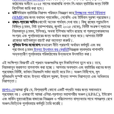
কাঠামোর অধীনে ২০২৫ সালের মাঝামাঝি নাগাদ লি-আয়ন ব্যাটারির জন্য নির্দিষ্ট
নির্দেশিকা জারি করা হবে।
ডট
লিথিয়াম ব্যাটারির নিরাপদ পরিবহন নিয়ন্ত্রণ করে
বিপজ্জনক পদার্থ বিধিমালা
(HMR)
যার জন্য যথাযথ প্যাকেজিং, লেবেলিং এবং টার্মিনাল সুরক্ষা প্রয়োজন।
রাজ্য-স্তরের আইন
এখানেই অনেক পার্থক্য দেখা যায়। কিছু রাজ্যে ল্যান্ডফিল
নিষিদ্ধ (যেমন, নিউ হ্যাম্পশায়ার, জুলাই ২০২৫ থেকে), নির্দিষ্ট সংরক্ষণ স্থানের
নিয়মকানুন (যেমন, ইলিনয়), অথবা ইপিআর আইন রয়েছে যা প্রস্তুতকারকদের
সংগ্রহ এবং পুনর্ব্যবহারের জন্য অর্থায়ন করতে বাধ্য করে।
আপনার নির্দিষ্ট
রাজ্যের আইনকানুন যাচাই করা অত্যন্ত জরুরি।
.
সুবিধার উপর মনোযোগ
ফেডারেল নীতি প্রায়শই অর্থায়ন কর্মসূচি এবং কর
প্রণোদনা (যেমন
উন্নত উৎপাদন কর ক্রেডিট
নিয়ন্ত্রক ব্যবস্থার পাশাপাশি
অভ্যন্তরীণ পুনর্ব্যবহার পরিকাঠামোর উন্নয়নকে উৎসাহিত করা।
এই সংক্ষিপ্ত বিবরণটি এই প্রধান অঞ্চলগুলির মূল দিকনির্দেশনা তুলে ধরে। তবে,
নিয়মকানুন ক্রমাগত হালনাগাদ করা হচ্ছে। আপনার অবস্থান এবং ব্যাটারির ধরনের জন্য
প্রযোজ্য নির্দিষ্ট, বর্তমান নিয়মগুলি সর্বদা যাচাই করে নিন। অঞ্চল নির্বিশেষে, মূল
সুবিধাগুলি সুস্পষ্ট থাকে: উন্নত পরিবেশ সুরক্ষা, উন্নত সম্পদ নিরাপত্তা এবং অধিকতর
নিরাপত্তা।
রয়পাও-তে
আমরা বুঝি যে, বিশ্বব্যাপী কোনো একটি পদ্ধতি সবার জন্য সমানভাবে
প্রযোজ্য নয়। একারণেই আমরা এশিয়া-প্রশান্ত মহাসাগরীয় অঞ্চল (APAC), ইউরোপ
এবং মার্কিন যুক্তরাষ্ট্রের বাজারের নিয়ন্ত্রক ও পরিচালনগত বাস্তবতার সাথে সামঞ্জস্য রেখে
অঞ্চল-ভিত্তিক পুনর্ব্যবহার কর্মসূচি তৈরি করেছি।