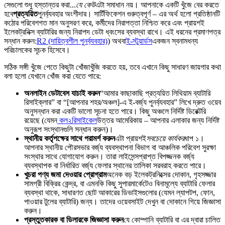
সেগুলো শুধু হস্তান্তর করা...
যে কেউ
এটা সমাধান নয়। আপনাকে একটি খুঁজে বের করতে
হবে
প্রত্যয়িত
পুনর্ব্যবহার অংশীদার। সার্টিফিকেশন গুরুত্বপূর্ণ – এর অর্থ হলো প্রতিষ্ঠানটি
কঠোর পরিবেশগত মান অনুসরণ করে, কর্মীদের নিরাপত্তা নিশ্চিত করে এবং প্রায়শই
ইলেকট্রনিক্স ব্যাটারির জন্য নিরাপদ ডেটা ধ্বংসের ব্যবস্থা রাখে। এই ধরনের প্রমাণপত্র
সন্ধান করুন:
R2 (দায়িত্বশীল পুনর্ব্যবহার)
) অথবা
ই-স্টুয়ার্ডস
একজন স্বনামধন্য
পরিচালকের সূচক হিসেবে।
সঠিক সঙ্গী খুঁজে পেতে কিছুটা খোঁজাখুঁজি করতে হয়, তবে এখানে কিছু সাধারণ জায়গার কথা
বলা হলো যেখানে খোঁজ করা যেতে পারে:
অনলাইন ডেটাবেস যাচাই করুন
“আমার কাছাকাছি প্রত্যয়িত লিথিয়াম ব্যাটারি
রিসাইক্লার” বা “[আপনার শহর/অঞ্চল]-এ ই-বর্জ্য পুনর্ব্যবহার” লিখে দ্রুত ওয়েব
অনুসন্ধান করা একটি ভালো সূচনা হতে পারে। কিছু অঞ্চলে নির্দিষ্ট ডিরেক্টরি
রয়েছে (যেমন
কল২রিসাইকেল
উত্তর আমেরিকায় – আপনার এলাকার জন্য নির্দিষ্ট
অনুরূপ সংস্থানগুলি সন্ধান করুন)।
স্থানীয় কর্তৃপক্ষের সাথে পরামর্শ করুন
এটা প্রায়শই
সবচেয়ে কার্যকর
ধাপ ১।
আপনার স্থানীয় পৌরসভার বর্জ্য ব্যবস্থাপনা বিভাগ বা আঞ্চলিক পরিবেশ সুরক্ষা
সংস্থার সাথে যোগাযোগ করুন। তারা লাইসেন্সপ্রাপ্ত বিপজ্জনক বর্জ্য
ব্যবস্থাপক বা নির্ধারিত বর্জ্য ফেলার স্থানের তালিকা সরবরাহ করতে পারে।
খুচরা পণ্য জমা দেওয়ার প্রোগ্রাম
অনেক বড় ইলেকট্রনিক্সের দোকান, গৃহসজ্জার
সামগ্রী বিক্রির কেন্দ্র, বা এমনকি কিছু সুপারমার্কেটেও বিনামূল্যে ব্যাটারি ফেলার
ব্যবস্থা থাকে, সাধারণত ছোট আকারের ডিভাইসগুলোর (যেমন ল্যাপটপ, ফোন,
পাওয়ার টুলের ব্যাটারি) জন্য। তাদের ওয়েবসাইট দেখুন বা দোকানে গিয়ে জিজ্ঞাসা
করুন।
প্রস্তুতকারক বা ডিলারকে জিজ্ঞাসা করুন
যে কোম্পানি ব্যাটারি বা এর দ্বারা চালিত