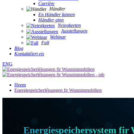
Carrière
Händler
En Händler fannen
Händler ginn
Neiegkeeten
Ausstellungen
Webinar
Fall
Blog
Kontaktéiert eis
ENG
Heem
Energiespeicherléisungen fir Wunnimmobilien
Energiespeichersystem fi