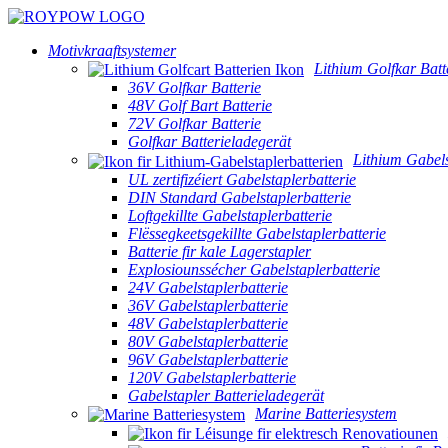
Motivkraaftsystemer
Lithium Golfkar Batt
36V Golfkar Batterie
48V Golf Bart Batterie
72V Golfkar Batterie
Golfkar Batterieladegerät
Lithium Gabels
UL zertifizéiert Gabelstaplerbatterie
DIN Standard Gabelstaplerbatterie
Loftgekillte Gabelstaplerbatterie
Flëssegkeetsgekillte Gabelstaplerbatterie
Batterie fir kale Lagerstapler
Explosiounssécher Gabelstaplerbatterie
24V Gabelstaplerbatterie
36V Gabelstaplerbatterie
48V Gabelstaplerbatterie
80V Gabelstaplerbatterie
96V Gabelstaplerbatterie
120V Gabelstaplerbatterie
Gabelstapler Batterieladegerät
Marine Batteriesystem