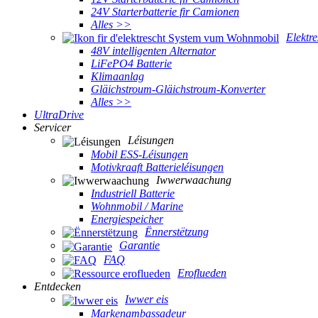
24V Starterbatterie fir Camionen
Alles >>
Elektr
48V intelligenten Alternator
LiFePO4 Batterie
Klimaanlag
Gläichstroum-Gläichstroum-Konverter
Alles >>
UltraDrive
Servicer
Léisungen
Mobil ESS-Léisungen
Motivkraaft Batterieléisungen
Iwwerwaachung
Industriell Batterie
Wohnmobil / Marine
Energiespeicher
Ënnerstëtzung
Garantie
FAQ
Eroflueden
Entdecken
Iwwer eis
Markenambassadeur