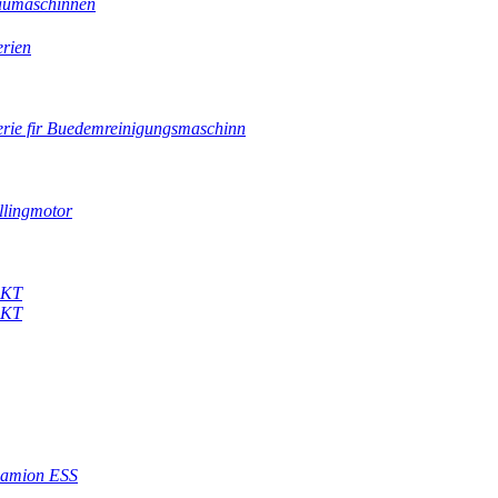
Baumaschinnen
erien
erie fir Buedemreinigungsmaschinn
llingmotor
0KT
0KT
amion ESS