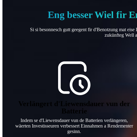
Eng besser Wiel fir 
Si si besonnesch gutt geegent fir d'Benotzung mat eise
zukünfteg Well an
Verlängert d'Liewensdauer vun der
Batterie
Indem se d'Liewensdauer vun de Batterien verlängeren,
wäerten Investisseuren verbessert Einnahmen a Rendementer
gesinn.