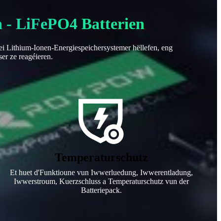
h - LiFePO4 Batterien
bei Lithium-Ionen-Energiespeichersystemer hëllefen, eng
ser ze reagéieren.
Temperaturschutz
Et huet d'Funktioune vun Iwwerluedung, Iwwerentladung,
Iwwerstroum, Kuerzschluss a Temperaturschutz vun der
Batteriepack.