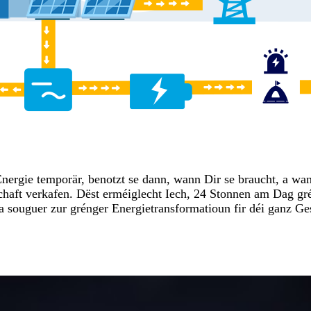
nergie temporär, benotzt se dann, wann Dir se braucht, a wann
lschaft verkafen. Dëst erméiglecht Iech, 24 Stonnen am Dag g
 a souguer zur grénger Energietransformatioun fir déi ganz Ges