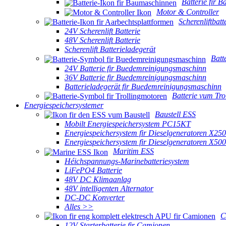
Batterie fir 
Motor & Controller
Scherenliftbatt
24V Scherenlift Batterie
48V Scherenlift Batterie
Scherenlift Batterieladegerät
Batt
24V Batterie fir Buedemreinigungsmaschinn
36V Batterie fir Buedemreinigungsmaschinn
Batterieladegerät fir Buedemreinigungsmaschinn
Batterie vum Tro
Energiespeichersystemer
Baustell ESS
Mobilt Energiespeichersystem PC15KT
Energiespeichersystem fir Dieselgeneratoren X25
Energiespeichersystem fir Dieselgeneratoren X50
Maritim ESS
Héichspannungs-Marinebatteriesystem
LiFePO4 Batterie
48V DC Klimaanlag
48V intelligenten Alternator
DC-DC Konverter
Alles >>
C
12V Starterbatterie fir Camionen