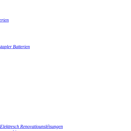
erien
tapler Batterien
Elektresch Renovatiounsléisungen