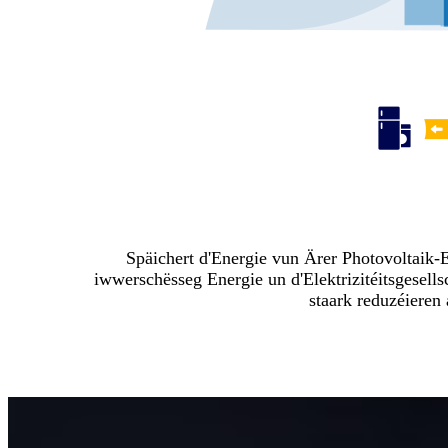
Späichert d'Energie vun Ärer Photovoltaik-E
iwwerschësseg Energie un d'Elektrizitéitsgesel
staark reduzéieren