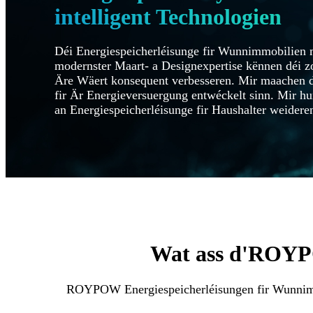
intelligent Technologien
Déi Energiespeicherléisunge fir Wunnimmobilien m
modernster Maart- a Designexpertise kënnen déi zo
Äre Wäert konsequent verbesseren. Mir maachen da
fir Är Energieversuergung entwéckelt sinn. Mir hu
an Energiespeicherléisunge fir Haushalter weidere
Wat ass d'ROYPO
ROYPOW Energiespeicherléisungen fir Wunnimmo