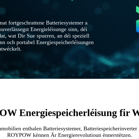
at fortgeschrattene Batteriesystemer a
uverlässegst Energieléisunge sinn, déi
t, wat Dir Sue spueren, an déi speziell
nn och portabel Energiespeicherléisungen
ntwéckelt.
W Energiespeicherléisung fir
bilien enthalen Batteriesystemer, Batteriespeicherinverter
ROYPOW kënnen Är Energierevolutioun ënnerstëtzen.