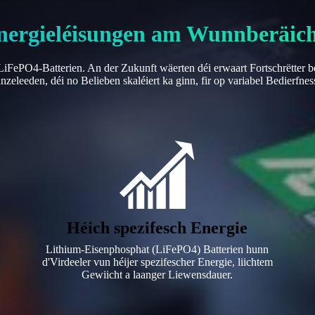
Energieléisungen am Wunnberäic
 LiFePO4-Batterien. An der Zukunft wäerten déi erwaart Fortschrëtter 
zeleeden, déi no Belieben skaléiert ka ginn, fir op variabel Bedierfnes
Héich spezifesch Energie
Lithium-Eisenphosphat (LiFePO4) Batterien hunn
d'Virdeeler vun héijer spezifescher Energie, liichtem
Gewiicht a laanger Liewensdauer.