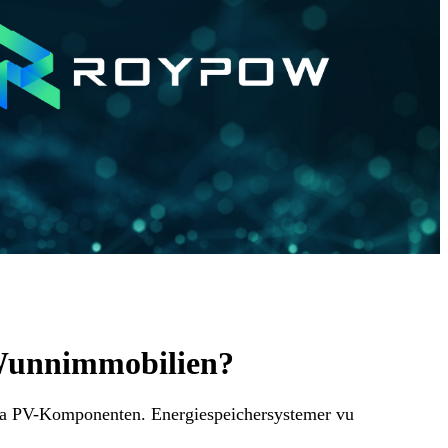
 Wunnimmobilien?
 a PV-Komponenten. Energiespeichersystemer vu