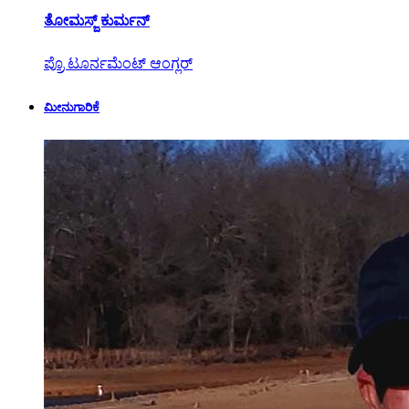
ತೋಮಸ್ಜ್ ಕುರ್ಮನ್
ಪ್ರೊ ಟೂರ್ನಮೆಂಟ್ ಆಂಗ್ಲರ್
ಮೀನುಗಾರಿಕೆ