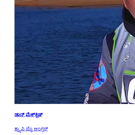
ಡಾನ್ ಮೆಕ್‌ಕ್ಲಿಷ್
ಕ್ರ್ಯಾಪಿ ಪ್ರೊ ಆಂಗ್ಲರ್