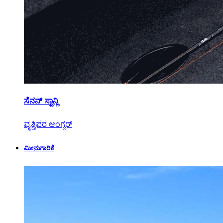
ಸೆನನ್ ಸ್ಟಾನ್ಲಿ
ವೃತ್ತಿಪರ ಆಂಗ್ಲರ್
ಮೀನುಗಾರಿಕೆ