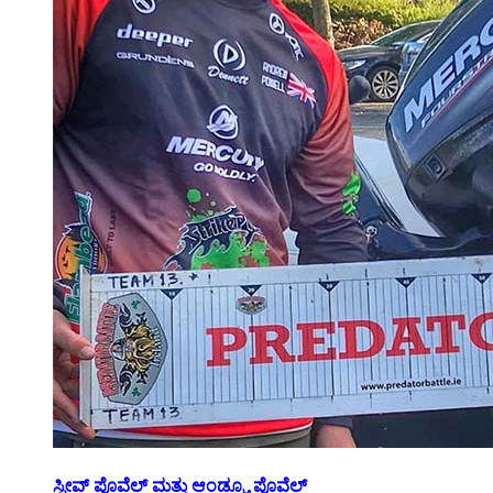
ಸ್ಟೀವ್ ಪೊವೆಲ್ ಮತ್ತು ಆಂಡ್ರ್ಯೂ ಪೊವೆಲ್