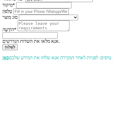
מיקוד*
טֵלֵפוֹן
סוג מוצר
הוֹדָעָה*
אנא מלאו את השדות הנדרשים.
לִשְׁלוֹחַ
.
טיפים: לפניות לאחר המכירה אנא שלחו את המידע שלכם
כָּאן