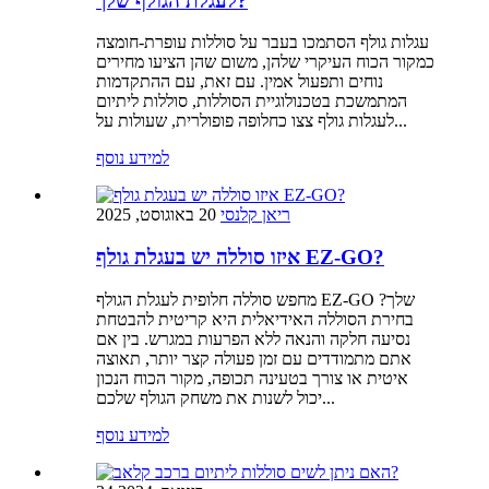
לעגלת הגולף שלך?
עגלות גולף הסתמכו בעבר על סוללות עופרת-חומצה
כמקור הכוח העיקרי שלהן, משום שהן הציעו מחירים
נוחים ותפעול אמין. עם זאת, עם ההתקדמות
המתמשכת בטכנולוגיית הסוללות, סוללות ליתיום
לעגלות גולף צצו כחלופה פופולרית, שעולות על...
למידע נוסף
ריאן קלנסי
20 באוגוסט, 2025
איזו סוללה יש בעגלת גולף EZ-GO?
מחפש סוללה חלופית לעגלת הגולף EZ-GO שלך?
בחירת הסוללה האידיאלית היא קריטית להבטחת
נסיעה חלקה והנאה ללא הפרעות במגרש. בין אם
אתם מתמודדים עם זמן פעולה קצר יותר, תאוצה
איטית או צורך בטעינה תכופה, מקור הכוח הנכון
יכול לשנות את משחק הגולף שלכם...
למידע נוסף