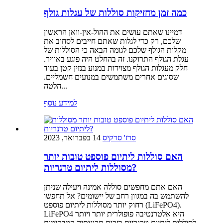
כמה זמן מחזיקות סוללות של עגלות גולף
דמיינו שאתם עושים את ההול-אין-וואן הראשון
שלכם, רק כדי לגלות שאתם חייבים לסחוב את
מקלות הגולף שלכם לגומה הבאה כי הסוללות של
עגלת הגולף התרוקנו. זה בהחלט היה פוגע באוויר.
חלק מעגלות הגולף מצוידות במנוע בנזין קטן בעוד
שסוגים אחרים משתמשים במנועים חשמליים.
הלטה...
למידע נוסף
סרז' סרקיס
14 בפברואר, 2023
האם סוללות ליתיום פוספט טובות יותר
מסוללות ליתיום טרנריות?
האם אתם מחפשים סוללה אמינה ויעילה שניתן
להשתמש בה במגוון רחב של יישומים? אל תחפשו
רחוק יותר מסוללות ליתיום פוספט (LiFePO4).
LiFePO4 היא אלטרנטיבה פופולרית יותר ויותר
לסוללות ליתיום טרנריות בזכות תכונותיה המדהימות