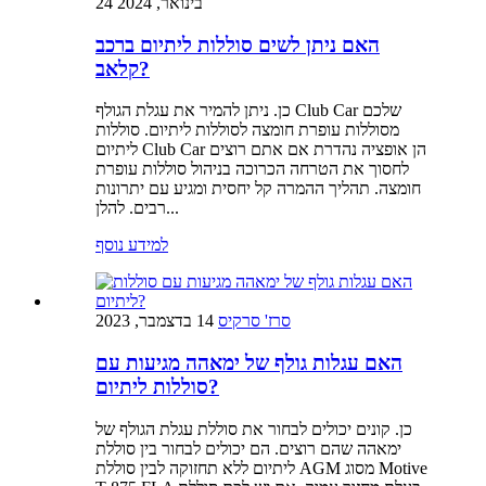
24 בינואר, 2024
האם ניתן לשים סוללות ליתיום ברכב
קלאב?
כן. ניתן להמיר את עגלת הגולף Club Car שלכם
מסוללות עופרת חומצה לסוללות ליתיום. סוללות
ליתיום Club Car הן אופציה נהדרת אם אתם רוצים
לחסוך את הטרחה הכרוכה בניהול סוללות עופרת
חומצה. תהליך ההמרה קל יחסית ומגיע עם יתרונות
רבים. להלן...
למידע נוסף
סרז' סרקיס
14 בדצמבר, 2023
האם עגלות גולף של ימאהה מגיעות עם
סוללות ליתיום?
כן. קונים יכולים לבחור את סוללת עגלת הגולף של
ימאהה שהם רוצים. הם יכולים לבחור בין סוללת
ליתיום ללא תחזוקה לבין סוללת AGM מסוג Motive