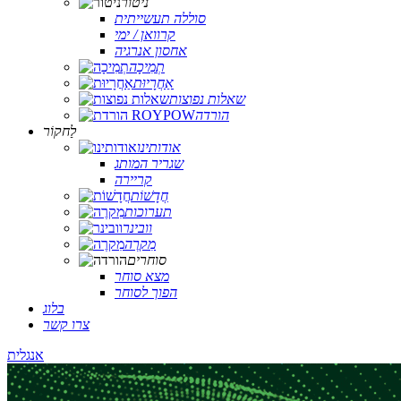
ניטור
סוללה תעשייתית
קרוואן / ימי
אחסון אנרגיה
תְמִיכָה
אַחֲרָיוּת
שאלות נפוצות
הורדה
לַחקוֹר
אודותינו
שגריר המותג
קריירה
חֲדָשׁוֹת
תערוכות
וובינר
מִקרֶה
סוחרים
מצא סוחר
הפוך לסוחר
בלוג
צרו קשר
אנגלית