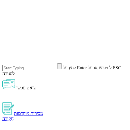
לחץ על Enter לחיפוש או על ESC
לסגירה
צ'אט עכשיו
מכירות מוקדמות
חֲקִירָה