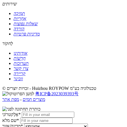
שירותים
תְמִיכָה
אַחֲרָיוּת
שאלות נפוצות
הורדה
מדיניות פרטיות
לַחקוֹר
אודותינו
חֲדָשׁוֹת
תערוכות
צרו קשר
קריירה
וובינר
© זכויות יוצרים - Huizhou ROYPOW טכנולוגיה בע"מ
粤ICP备2023039393号
מוצרים חמים
-
מפת אתר
אֶלֶקטרוֹנִי*
שם מלא*
מדינה/אזור*