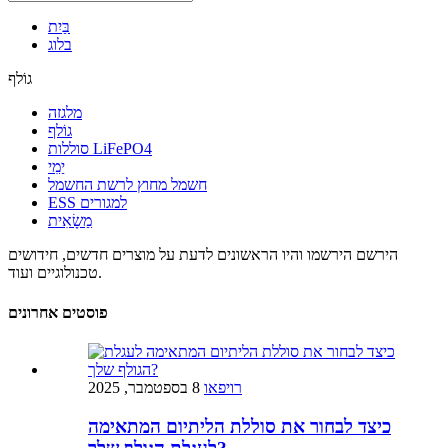
בַּיִת
בלוג
גוֹלף
מלגזה
גוֹלף
סוללות LiFePO4
יַמִי
חשמל מחוץ לרשת החשמל
ESS למגורים
מַשָׂאִית
הירשם
הירשמו והיו הראשונים לדעת על מוצרים חדשים, חידושים
טכנולוגיים ועוד.
פוסטים אחרונים
רויפאו
8 בספטמבר, 2025
כיצד לבחור את סוללת הליתיום המתאימה