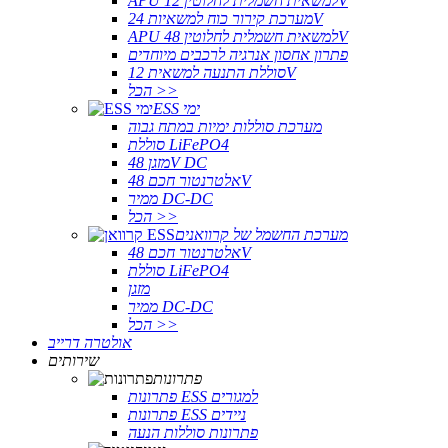
APU למשאית חשמלית לחלוטין 12V
מערכת קירור כוח למשאיות 24V
APU למשאית חשמלית לחלוטין 48V
פתרון אחסון אנרגיה לרכבים מיוחדים
סוללת התנעה למשאית 12V
הכל >>
ESS ימי
מערכת סוללות ימיות במתח גבוה
סוללת LiFePO4
מזגן 48V DC
אלטרנטור חכם 48V
ממיר DC-DC
הכל >>
מערכת החשמל של קרוואנים
אלטרנטור חכם 48V
סוללת LiFePO4
מזגן
ממיר DC-DC
הכל >>
אולטרה דרייב
שירותים
פתרונות
פתרונות ESS למגורים
פתרונות ESS ניידים
פתרונות סוללות הנעה