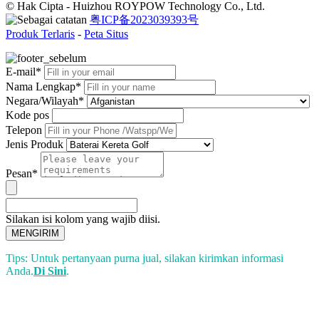
© Hak Cipta - Huizhou ROYPOW Technology Co., Ltd.
粤ICP备2023039393号
Produk Terlaris
-
Peta Situs
E-mail*
Nama Lengkap*
Negara/Wilayah*
Kode pos
Telepon
Jenis Produk
Pesan*
Silakan isi kolom yang wajib diisi.
MENGIRIM
Tips: Untuk pertanyaan purna jual, silakan kirimkan informasi
Anda.
Di Sini
.