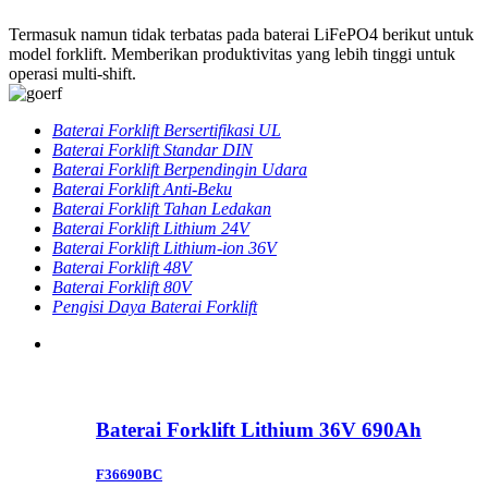
Termasuk namun tidak terbatas pada baterai LiFePO4 berikut untuk
model forklift. Memberikan produktivitas yang lebih tinggi untuk
operasi multi-shift.
Baterai Forklift Bersertifikasi UL
Baterai Forklift Standar DIN
Baterai Forklift Berpendingin Udara
Baterai Forklift Anti-Beku
Baterai Forklift Tahan Ledakan
Baterai Forklift Lithium 24V
Baterai Forklift Lithium-ion 36V
Baterai Forklift 48V
Baterai Forklift 80V
Pengisi Daya Baterai Forklift
Baterai Forklift Lithium 36V 690Ah
F36690BC