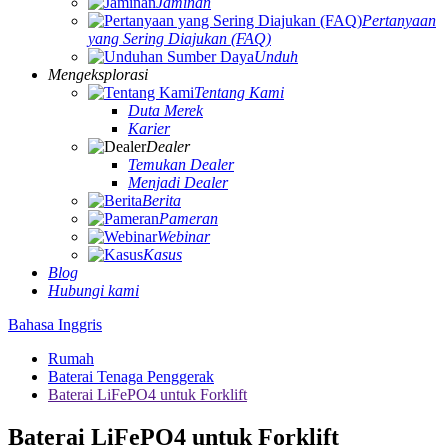
Jaminan
Pertanyaan
yang Sering Diajukan (FAQ)
Unduh
Mengeksplorasi
Tentang Kami
Duta Merek
Karier
Dealer
Temukan Dealer
Menjadi Dealer
Berita
Pameran
Webinar
Kasus
Blog
Hubungi kami
Bahasa Inggris
Rumah
Baterai Tenaga Penggerak
Baterai LiFePO4 untuk Forklift
Baterai LiFePO4 untuk Forklift