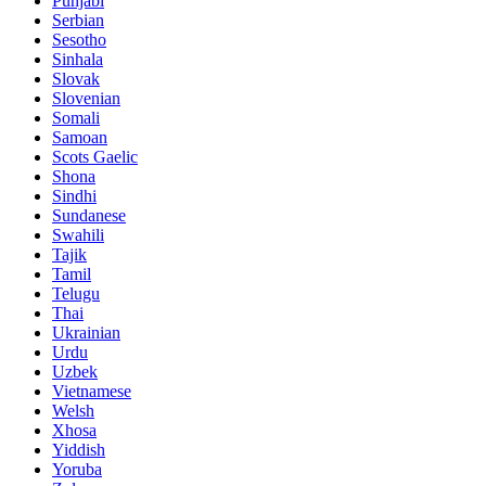
Punjabi
Serbian
Sesotho
Sinhala
Slovak
Slovenian
Somali
Samoan
Scots Gaelic
Shona
Sindhi
Sundanese
Swahili
Tajik
Tamil
Telugu
Thai
Ukrainian
Urdu
Uzbek
Vietnamese
Welsh
Xhosa
Yiddish
Yoruba