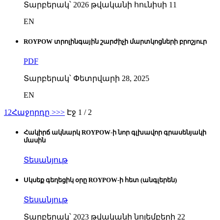
Տարբերակ՝ 2026 թվականի հունիսի 11
EN
ROYPOW տրոլինգային շարժիչի մարտկոցների բրոշյուր
PDF
Տարբերակ՝ Փետրվարի 28, 2025
EN
1
2
Հաջորդը >
>>
Էջ 1 / 2
Հակիրճ ակնարկ ROYPOW-ի նոր գլխավոր գրասենյակի
մասին
Տեսանյութ
Սկսեք գեղեցիկ օրը ROYPOW-ի հետ (անգլերեն)
Տեսանյութ
Տարբերակ՝ 2023 թվականի նոյեմբերի 22