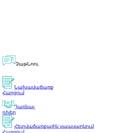
ՉաթՆոու
Նախավաճառք
Հարցում
Դառնալ
դիլեր
Հետվաճառքային սպասարկում
Հարցում