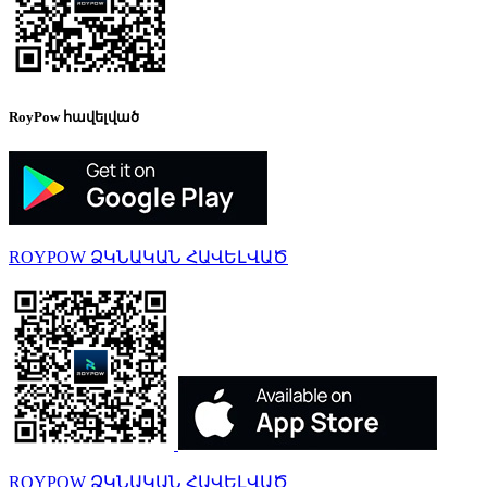
RoyPow հավելված
ROYPOW ՁԿՆԱԿԱՆ ՀԱՎԵԼՎԱԾ
ROYPOW ՁԿՆԱԿԱՆ ՀԱՎԵԼՎԱԾ