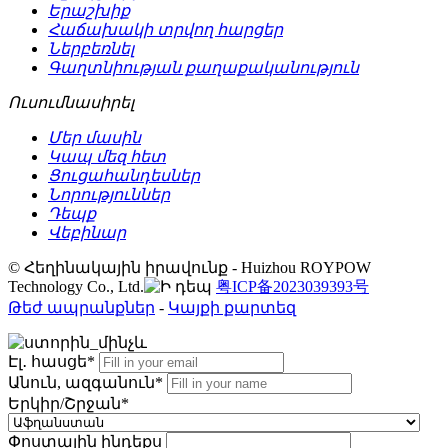
Երաշխիք
Հաճախակի տրվող հարցեր
Ներբեռնել
Գաղտնիության քաղաքականություն
Ուսումնասիրել
Մեր մասին
Կապ մեզ հետ
Ցուցահանդեսներ
Նորություններ
Դեպք
Վեբինար
© Հեղինակային իրավունք - Huizhou ROYPOW
Technology Co., Ltd.
粤ICP备2023039393号
Թեժ ապրանքներ
-
Կայքի քարտեզ
Էլ․ հասցե*
Անուն, ազգանուն*
Երկիր/Շրջան*
Փոստային ինդեքս