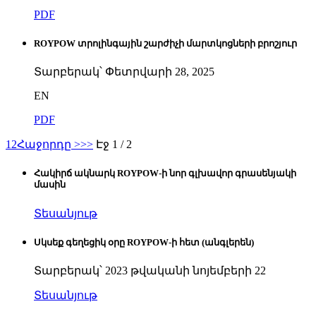
PDF
ROYPOW տրոլինգային շարժիչի մարտկոցների բրոշյուր
Տարբերակ՝ Փետրվարի 28, 2025
EN
PDF
1
2
Հաջորդը >
>>
Էջ 1 / 2
Հակիրճ ակնարկ ROYPOW-ի նոր գլխավոր գրասենյակի
մասին
Տեսանյութ
Սկսեք գեղեցիկ օրը ROYPOW-ի հետ (անգլերեն)
Տարբերակ՝ 2023 թվականի նոյեմբերի 22
Տեսանյութ