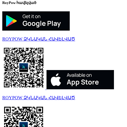
RoyPow հավելված
ROYPOW ՁԿՆԱԿԱՆ ՀԱՎԵԼՎԱԾ
ROYPOW ՁԿՆԱԿԱՆ ՀԱՎԵԼՎԱԾ