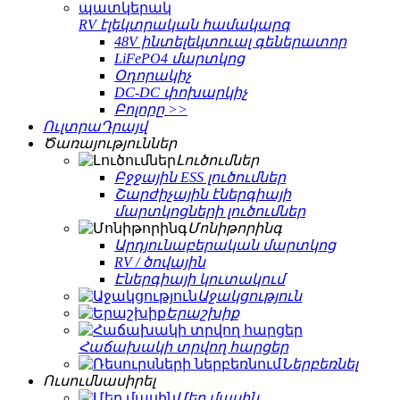
RV էլեկտրական համակարգ
48V ինտելեկտուալ գեներատոր
LiFePO4 մարտկոց
Օդորակիչ
DC-DC փոխարկիչ
Բոլորը >>
ՈւլտրաԴրայվ
Ծառայություններ
Լուծումներ
Բջջային ESS լուծումներ
Շարժիչային էներգիայի
մարտկոցների լուծումներ
Մոնիթորինգ
Արդյունաբերական մարտկոց
RV / ծովային
Էներգիայի կուտակում
Աջակցություն
Երաշխիք
Հաճախակի տրվող հարցեր
Ներբեռնել
Ուսումնասիրել
Մեր մասին