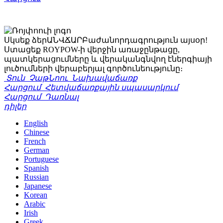
Սկսեք ձեր
ԱՆՎՃԱՐ
Բաժանորդագրություն այսօր!
Ստացեք ROYPOW-ի վերջին առաջընթացը,
պատկերացումները և վերականգնվող էներգիայի
լուծումների վերաբերյալ գործունեությունը։
Տուն
ՉաթՆոու
Նախավաճառք
Հարցում
Հետվաճառքային սպասարկում
Հարցում
Դառնալ
դիլեր
English
Chinese
French
German
Portuguese
Spanish
Russian
Japanese
Korean
Arabic
Irish
Greek