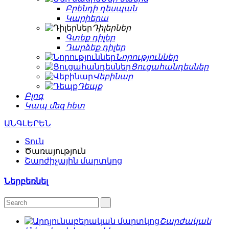
Բրենդի դեսպան
Կարիերա
Դիլերներ
Գտեք դիլեր
Դարձեք դիլեր
Նորություններ
Ցուցահանդեսներ
Վեբինար
Դեպք
Բլոգ
Կապ մեզ հետ
ԱՆԳԼԵՐԵՆ
Տուն
Ծառայություն
Շարժիչային մարտկոց
Ներբեռնել
Շարժական