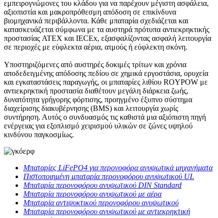
εμπειρογνώμονες του κλάδου για να παρέχουν μέγιστη ασφάλεια,
αξιοπιστία και μακροπρόθεσμη απόδοση σε επικίνδυνα
βιομηχανικά περιβάλλοντα. Κάθε μπαταρία σχεδιάζεται και
κατασκευάζεται σύμφωνα με τα αυστηρά πρότυπα αντιεκρηκτικής
προστασίας ATEX και IECEx, εξασφαλίζοντας ασφαλή λειτουργία
σε περιοχές με εύφλεκτα αέρια, ατμούς ή εύφλεκτη σκόνη.
Υποστηριζόμενες από αυστηρές δοκιμές τρίτων και χρόνια
αποδεδειγμένης απόδοσης πεδίου σε χημικά εργοστάσια, ορυχεία
και εγκαταστάσεις παραγωγής, οι μπαταρίες λιθίου ROYPOW με
αντιεκρηκτική προστασία διαθέτουν μεγάλη διάρκεια ζωής,
δυνατότητα γρήγορης φόρτισης, προηγμένο έξυπνο σύστημα
διαχείρισης διακυβέρνησης (BMS) και λειτουργία χωρίς
συντήρηση. Αυτός ο συνδυασμός τις καθιστά μια αξιόπιστη πηγή
ενέργειας για εξοπλισμό χειρισμού υλικών σε ζώνες υψηλού
κινδύνου παγκοσμίως.
Μπαταρίες LiFePO4 για περονοφόρα ανυψωτικά μηχανήματα
Πιστοποιημένη μπαταρία περονοφόρου ανυψωτικού UL
Μπαταρία περονοφόρου ανυψωτικού DIN Standard
Μπαταρία περονοφόρου ανυψωτικού με αέρα
Μπαταρία αντιψυκτικού περονοφόρου ανυψωτικού
Μπαταρία περονοφόρου ανυψωτικού με αντιεκρηκτική