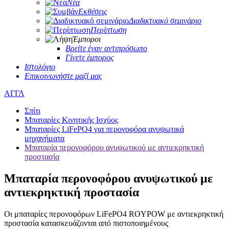
Νέα
Εκθέσεις
Διαδικτυακό σεμινάριο
Περίπτωση
Έμποροι
Βρείτε έναν αντιπρόσωπο
Γίνετε έμπορος
Ιστολόγιο
Επικοινωνήστε μαζί μας
ΑΓΓΛ
Σπίτι
Μπαταρίες Κινητικής Ισχύος
Μπαταρίες LiFePO4 για περονοφόρα ανυψωτικά
μηχανήματα
Μπαταρία περονοφόρου ανυψωτικού με αντιεκρηκτική
προστασία
Μπαταρία περονοφόρου ανυψωτικού με
αντιεκρηκτική προστασία
Οι μπαταρίες περονοφόρων LiFePO4 ROYPOW με αντιεκρηκτική
προστασία κατασκευάζονται από πιστοποιημένους