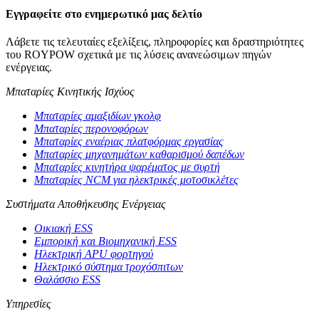
Εγγραφείτε στο ενημερωτικό μας δελτίο
Λάβετε τις τελευταίες εξελίξεις, πληροφορίες και δραστηριότητες
του ROYPOW σχετικά με τις λύσεις ανανεώσιμων πηγών
ενέργειας.
Μπαταρίες Κινητικής Ισχύος
Μπαταρίες αμαξιδίων γκολφ
Μπαταρίες περονοφόρων
Μπαταρίες εναέριας πλατφόρμας εργασίας
Μπαταρίες μηχανημάτων καθαρισμού δαπέδων
Μπαταρίες κινητήρα ψαρέματος με συρτή
Μπαταρίες NCM για ηλεκτρικές μοτοσικλέτες
Συστήματα Αποθήκευσης Ενέργειας
Οικιακή ESS
Εμπορική και Βιομηχανική ESS
Ηλεκτρική APU φορτηγού
Ηλεκτρικό σύστημα τροχόσπιτων
Θαλάσσιο ESS
Υπηρεσίες