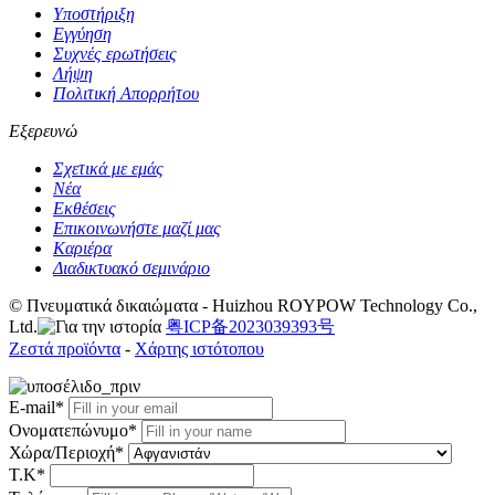
Υποστήριξη
Εγγύηση
Συχνές ερωτήσεις
Λήψη
Πολιτική Απορρήτου
Εξερευνώ
Σχετικά με εμάς
Νέα
Εκθέσεις
Επικοινωνήστε μαζί μας
Καριέρα
Διαδικτυακό σεμινάριο
© Πνευματικά δικαιώματα - Huizhou ROYPOW Technology Co.,
Ltd.
粤ICP备2023039393号
Ζεστά προϊόντα
-
Χάρτης ιστότοπου
E-mail*
Ονοματεπώνυμο*
Χώρα/Περιοχή*
Τ.Κ*