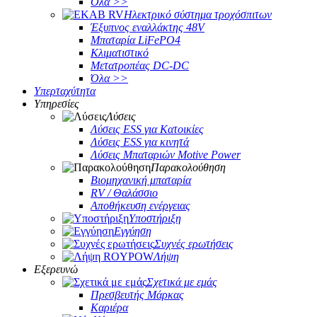
Όλα >>
Ηλεκτρικό σύστημα τροχόσπιτων
Έξυπνος εναλλάκτης 48V
Μπαταρία LiFePO4
Κλιματιστικό
Μετατροπέας DC-DC
Όλα >>
Υπερταχύτητα
Υπηρεσίες
Λύσεις
Λύσεις ESS για Κατοικίες
Λύσεις ESS για κινητά
Λύσεις Μπαταριών Motive Power
Παρακολούθηση
Βιομηχανική μπαταρία
RV / Θαλάσσιο
Αποθήκευση ενέργειας
Υποστήριξη
Εγγύηση
Συχνές ερωτήσεις
Λήψη
Εξερευνώ
Σχετικά με εμάς
Πρεσβευτής Μάρκας
Καριέρα