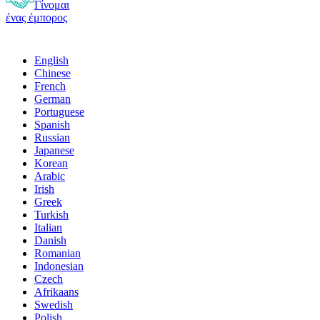
Γίνομαι
ένας έμπορος
English
Chinese
French
German
Portuguese
Spanish
Russian
Japanese
Korean
Arabic
Irish
Greek
Turkish
Italian
Danish
Romanian
Indonesian
Czech
Afrikaans
Swedish
Polish