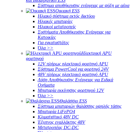
και Βιομηχανική ESS
Σύστημα αποθήκευσης ενέργειας με ψύξη με αέρα
Οικιακή ESS
Ηλιακό σύστημα εκτός δικτύου
Ηλιακές μπαταρίες
Ηλιακοί μετατροπείς
Συστήματα Αποθήκευσης Ενέργειας για
Κατοικίες
Για εγκαταστάτες
Όλα >>
Ηλεκτρική APU
φορτηγού
12V πλήρως ηλεκτρικό φορτηγό APU
Σύστημα PowerCool για φορτηγό 24V
48V πλήρως ηλεκτρικό φορτηγό APU
Λύση Αποθήκευσης Ενέργειας για Ειδικά
Οχήματα
Μπαταρία εκκίνησης φορτηγού 12V
Όλα >>
Θαλάσσιο ESS
Σύστημα μπαταριών θαλάσσης υψηλής τάσης
Μπαταρία LiFePO4
Κλιματιστικό 48V DC
Έξυπνος εναλλάκτης 48V
Μετατροπέας DC-DC