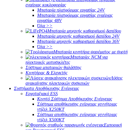
εναέριας κυκλοφορίας
Μπαταρία πλατφόρμας εργασίας 24V
Μπαταρία πλατφόρμας εργασίας εναέριας
εργασίας 48V
Όλα >>
Μπαταρία μηχανής καθαρισμού δαπέδου
Μπαταρία μηχανής καθαρισμού δαπέδου 24V
Μπαταρία μηχανής καθαρισμού δαπέδου 36V
Όλα >>
Μπαταρία κινητήρα ψαρέματος με συρτή
Μπαταρίες NCM για
ηλεκτρικές μοτοσικλέτες
Σύστημα μπαταριών θαλάσσης
Κινητήρας & Ελεγκτής
Λύσεις
ανακαίνισης ηλεκτρικών συσκευών
Συστήματα Αποθήκευσης Ενέργειας
Εργοταξιακό ESS
Κινητό Σύστημα Αποθήκευσης Ενέργειας
Σύστημα αποθήκευσης ενέργειας γεννήτριας
ντίζελ X250KT
Σύστημα αποθήκευσης ενέργειας γεννήτριας
ντίζελ X500KT
Εμπορική