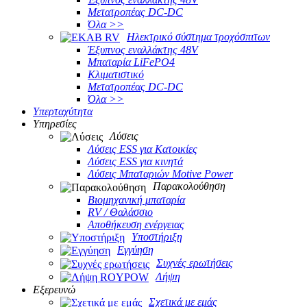
Μετατροπέας DC-DC
Όλα >>
Ηλεκτρικό σύστημα τροχόσπιτων
Έξυπνος εναλλάκτης 48V
Μπαταρία LiFePO4
Κλιματιστικό
Μετατροπέας DC-DC
Όλα >>
Υπερταχύτητα
Υπηρεσίες
Λύσεις
Λύσεις ESS για Κατοικίες
Λύσεις ESS για κινητά
Λύσεις Μπαταριών Motive Power
Παρακολούθηση
Βιομηχανική μπαταρία
RV / Θαλάσσιο
Αποθήκευση ενέργειας
Υποστήριξη
Εγγύηση
Συχνές ερωτήσεις
Λήψη
Εξερευνώ
Σχετικά με εμάς