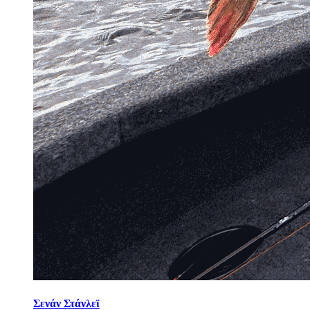
Σενάν Στάνλεϊ