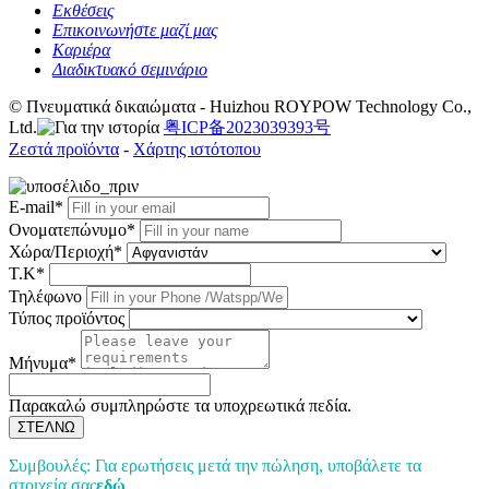
Εκθέσεις
Επικοινωνήστε μαζί μας
Καριέρα
Διαδικτυακό σεμινάριο
© Πνευματικά δικαιώματα - Huizhou ROYPOW Technology Co.,
Ltd.
粤ICP备2023039393号
Ζεστά προϊόντα
-
Χάρτης ιστότοπου
E-mail*
Ονοματεπώνυμο*
Χώρα/Περιοχή*
Τ.Κ*
Τηλέφωνο
Τύπος προϊόντος
Μήνυμα*
Παρακαλώ συμπληρώστε τα υποχρεωτικά πεδία.
ΣΤΕΛΝΩ
Συμβουλές: Για ερωτήσεις μετά την πώληση, υποβάλετε τα
στοιχεία σας
εδώ
.