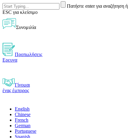
Πατήστε enter για αναζήτηση ή
ESC για κλείσιμο
Συνομιλία
Προπωλήσεις
Ερευνα
Γίνομαι
ένας έμπορος
English
Chinese
French
German
Portuguese
Spanish