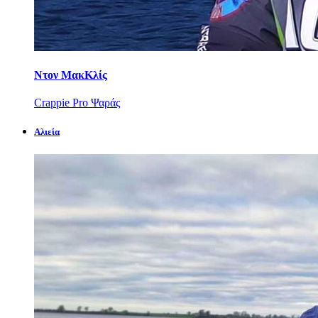
Ντον ΜακΚλίς
Crappie Pro Ψαράς
Αλιεία