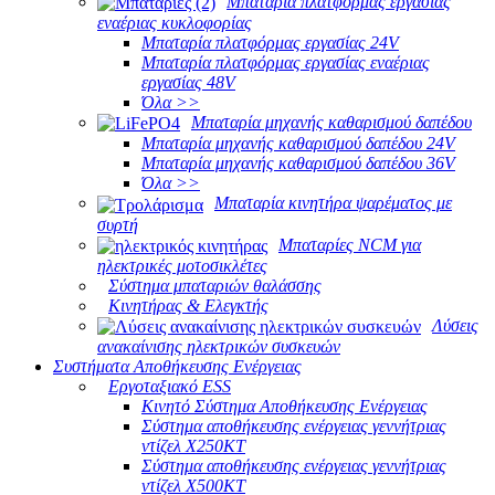
Μπαταρία πλατφόρμας εργασίας
εναέριας κυκλοφορίας
Μπαταρία πλατφόρμας εργασίας 24V
Μπαταρία πλατφόρμας εργασίας εναέριας
εργασίας 48V
Όλα >>
Μπαταρία μηχανής καθαρισμού δαπέδου
Μπαταρία μηχανής καθαρισμού δαπέδου 24V
Μπαταρία μηχανής καθαρισμού δαπέδου 36V
Όλα >>
Μπαταρία κινητήρα ψαρέματος με
συρτή
Μπαταρίες NCM για
ηλεκτρικές μοτοσικλέτες
Σύστημα μπαταριών θαλάσσης
Κινητήρας & Ελεγκτής
Λύσεις
ανακαίνισης ηλεκτρικών συσκευών
Συστήματα Αποθήκευσης Ενέργειας
Εργοταξιακό ESS
Κινητό Σύστημα Αποθήκευσης Ενέργειας
Σύστημα αποθήκευσης ενέργειας γεννήτριας
ντίζελ X250KT
Σύστημα αποθήκευσης ενέργειας γεννήτριας
ντίζελ X500KT