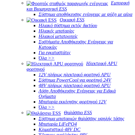
Εμπορική
και Βιομηχανική ESS
Σύστημα αποθήκευσης ενέργειας με ψύξη με αέρα
Οικιακή ESS
Ηλιακό σύστημα εκτός δικτύου
Ηλιακές μπαταρίες
Ηλιακοί μετατροπείς
Συστήματα Αποθήκευσης Ενέργειας για
Κατοικίες
Για εγκαταστάτες
Όλα >>
Ηλεκτρική APU
φορτηγού
12V πλήρως ηλεκτρικό φορτηγό APU
Σύστημα PowerCool για φορτηγό 24V
48V πλήρως ηλεκτρικό φορτηγό APU
Λύση Αποθήκευσης Ενέργειας για Ειδικά
Οχήματα
Μπαταρία εκκίνησης φορτηγού 12V
Όλα >>
Θαλάσσιο ESS
Σύστημα μπαταριών θαλάσσης υψηλής τάσης
Μπαταρία LiFePO4
Κλιματιστικό 48V DC
Έξυπνος εναλλάκτης 48V