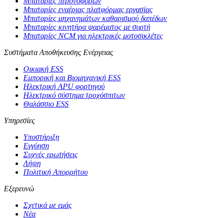
Μπαταρίες περονοφόρων
Μπαταρίες εναέριας πλατφόρμας εργασίας
Μπαταρίες μηχανημάτων καθαρισμού δαπέδων
Μπαταρίες κινητήρα ψαρέματος με συρτή
Μπαταρίες NCM για ηλεκτρικές μοτοσικλέτες
Συστήματα Αποθήκευσης Ενέργειας
Οικιακή ESS
Εμπορική και Βιομηχανική ESS
Ηλεκτρική APU φορτηγού
Ηλεκτρικό σύστημα τροχόσπιτων
Θαλάσσιο ESS
Υπηρεσίες
Υποστήριξη
Εγγύηση
Συχνές ερωτήσεις
Λήψη
Πολιτική Απορρήτου
Εξερευνώ
Σχετικά με εμάς
Νέα