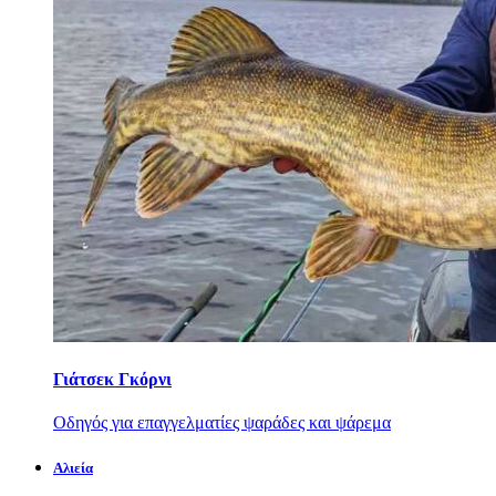
Γιάτσεκ Γκόρνι
Οδηγός για επαγγελματίες ψαράδες και ψάρεμα
Αλιεία