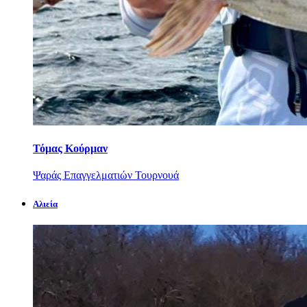
Τόμας Κούρμαν
Ψαράς Επαγγελματιών Τουρνουά
Αλιεία