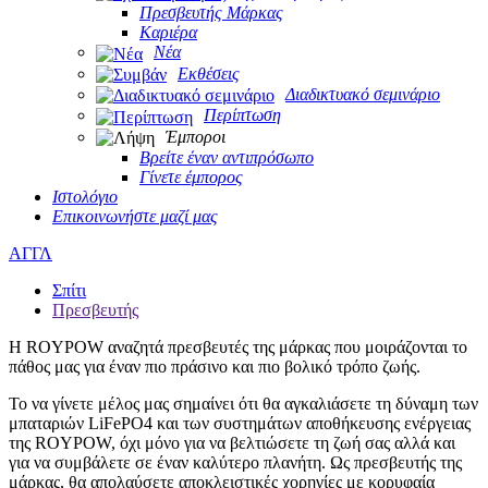
Πρεσβευτής Μάρκας
Καριέρα
Νέα
Εκθέσεις
Διαδικτυακό σεμινάριο
Περίπτωση
Έμποροι
Βρείτε έναν αντιπρόσωπο
Γίνετε έμπορος
Ιστολόγιο
Επικοινωνήστε μαζί μας
ΑΓΓΛ
Σπίτι
Πρεσβευτής
Η ROYPOW αναζητά πρεσβευτές της μάρκας που μοιράζονται το
πάθος μας για έναν πιο πράσινο και πιο βολικό τρόπο ζωής.
Το να γίνετε μέλος μας σημαίνει ότι θα αγκαλιάσετε τη δύναμη των
μπαταριών LiFePO4 και των συστημάτων αποθήκευσης ενέργειας
της ROYPOW, όχι μόνο για να βελτιώσετε τη ζωή σας αλλά και
για να συμβάλετε σε έναν καλύτερο πλανήτη. Ως πρεσβευτής της
μάρκας, θα απολαύσετε αποκλειστικές χορηγίες με κορυφαία