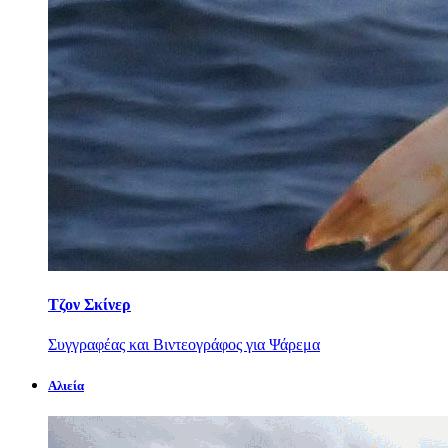
Τζον Σκίνερ
Συγγραφέας και Βιντεογράφος για Ψάρεμα
Αλιεία