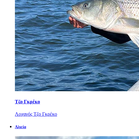
Τζο Γκρέκο
Λοχαγός Τζο Γκρέκο
Αλιεία