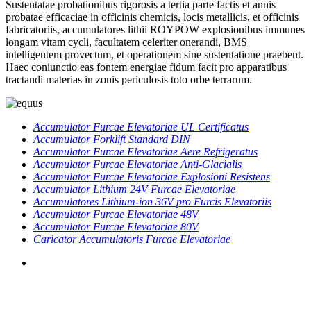
Sustentatae probationibus rigorosis a tertia parte factis et annis
probatae efficaciae in officinis chemicis, locis metallicis, et officinis
fabricatoriis, accumulatores lithii ROYPOW explosionibus immunes
longam vitam cycli, facultatem celeriter onerandi, BMS
intelligentem provectum, et operationem sine sustentatione praebent.
Haec coniunctio eas fontem energiae fidum facit pro apparatibus
tractandi materias in zonis periculosis toto orbe terrarum.
Accumulator Furcae Elevatoriae UL Certificatus
Accumulator Forklift Standard DIN
Accumulator Furcae Elevatoriae Aere Refrigeratus
Accumulator Furcae Elevatoriae Anti-Glacialis
Accumulator Furcae Elevatoriae Explosioni Resistens
Accumulator Lithium 24V Furcae Elevatoriae
Accumulatores Lithium-ion 36V pro Furcis Elevatoriis
Accumulator Furcae Elevatoriae 48V
Accumulator Furcae Elevatoriae 80V
Caricator Accumulatoris Furcae Elevatoriae