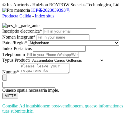
© Ius Auctoris - Huizhou ROYPOW Societas Technologica, Ltd.
ICP备2023039393号
Producta Calida
-
Index situs
Inscriptio electronica*
Nomen Integrum*
Patria/Regio*
Index Postalicus
Telephonum
Typus Producti
Nuntius*
Quaeso spatia necessaria imple.
MITTE
Consilia: Ad inquisitionem post-venditionem, quaeso informationes
tuas submitte.
hic
.