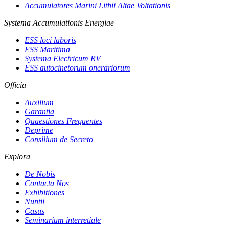
Accumulatores Marini Lithii Altae Voltationis
Systema Accumulationis Energiae
ESS loci laboris
ESS Maritima
Systema Electricum RV
ESS autocinetorum onerariorum
Officia
Auxilium
Garantia
Quaestiones Frequentes
Deprime
Consilium de Secreto
Explora
De Nobis
Contacta Nos
Exhibitiones
Nuntii
Casus
Seminarium interretiale