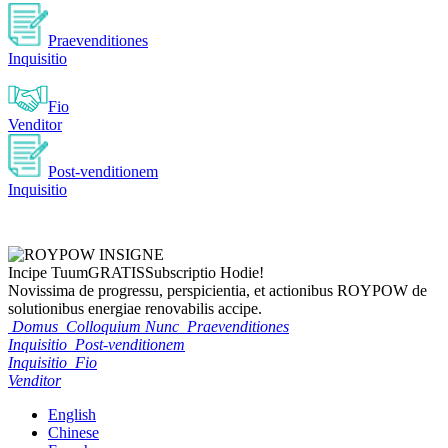
Praevenditiones
Inquisitio
Fio
Venditor
Post-venditionem
Inquisitio
Incipe Tuum
GRATIS
Subscriptio Hodie!
Novissima de progressu, perspicientia, et actionibus ROYPOW de
solutionibus energiae renovabilis accipe.
Domus
Colloquium Nunc
Praevenditiones
Inquisitio
Post-venditionem
Inquisitio
Fio
Venditor
English
Chinese