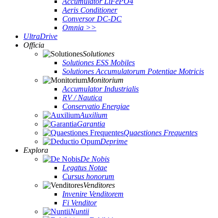
Accumulator LiFePO4
Aeris Conditioner
Conversor DC-DC
Omnia >>
UltraDrive
Officia
Solutiones
Solutiones ESS Mobiles
Solutiones Accumulatorum Potentiae Motricis
Monitorium
Accumulator Industrialis
RV / Nautica
Conservatio Energiae
Auxilium
Garantia
Quaestiones Frequentes
Deprime
Explora
De Nobis
Legatus Notae
Cursus honorum
Venditores
Invenire Venditorem
Fi Venditor
Nuntii