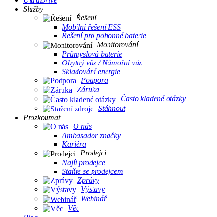
UltraDrive
Služby
Řešení
Mobilní řešení ESS
Řešení pro pohonné baterie
Monitorování
Průmyslová baterie
Obytný vůz / Námořní vůz
Skladování energie
Podpora
Záruka
Často kladené otázky
Stáhnout
Prozkoumat
O nás
Ambasador značky
Kariéra
Prodejci
Najít prodejce
Staňte se prodejcem
Zprávy
Výstavy
Webinář
Věc