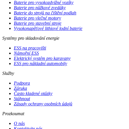
Baterie pro vysokozdvižné vozíky
Baterie pro nůžkové zvedáky
Baterie do strojů na čištění podlah
Baterie pro vlečné motory
Baterie pro stavební stroje
Vysokonapěťové lithiové lodní baterie
Systémy pro skladování energie
ESS na pracovišti
Námořní ESS
Elektrický systém pro karavany
ESS pro nákladní automobily
Služby
Podpora
Záruka
Často kladené otázky
Stáhnout
Zásady ochrany osobních údajů
Prozkoumat
O nás
Kontaktujte nás