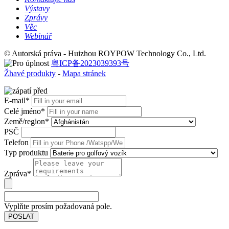
Výstavy
Zprávy
Věc
Webinář
© Autorská práva - Huizhou ROYPOW Technology Co., Ltd.
粤ICP备2023039393号
Žhavé produkty
-
Mapa stránek
E-mail*
Celé jméno*
Země/region*
PSČ
Telefon
Typ produktu
Zpráva*
Vyplňte prosím požadovaná pole.
POSLAT