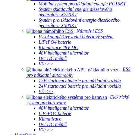
Mobilní systém pro ukládání energie PC15KT
Systém skladování energie dieselového
generátoru X250KT
Systém pro skladování energie dieselového
generátoru X500KT
Námořní ESS
Vysokonapěťový lodní bateriový systém
LiFePO4 baterie
Klimatizace 48V DC
48V inteligentní alternátor
DC-DC měnič
Vše >>
ESS
pro nákladní automobily
12V startovací baterie pro nákladní vozidla
24V startovací baterie pro nákladní vozidla
Vše >>
Elektrický
systém pro karavany
48V inteligentní alternátor
LiFePO4 baterie
Klimatizace
DC-DC měnič
Vše >>