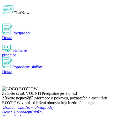
ChatNow
Předprodej
Dotaz
Staňte se
prodejce
Poprodejní služby
Dotaz
Začněte svůj
UVOLNIT
Předplatné ještě dnes!
Získejte nejnovější informace o pokroku, poznatcích a aktivitách
ROYPOW v oblasti řešení obnovitelných zdrojů energie.
Domov
ChatNow
Předprodej
Dotaz
Poprodejní služby