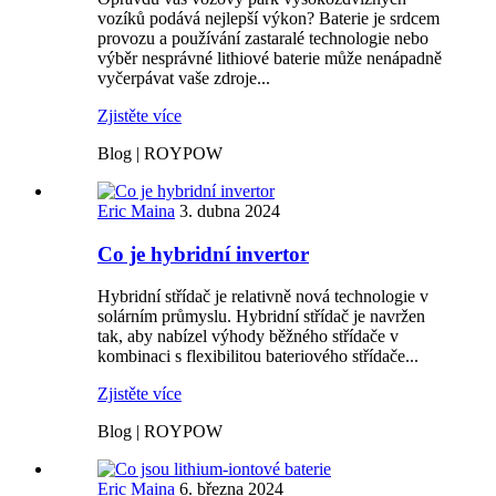
vozíků podává nejlepší výkon? Baterie je srdcem
provozu a používání zastaralé technologie nebo
výběr nesprávné lithiové baterie může nenápadně
vyčerpávat vaše zdroje...
Zjistěte více
Blog | ROYPOW
Eric Maina
3. dubna 2024
Co je hybridní invertor
Hybridní střídač je relativně nová technologie v
solárním průmyslu. Hybridní střídač je navržen
tak, aby nabízel výhody běžného střídače v
kombinaci s flexibilitou bateriového střídače...
Zjistěte více
Blog | ROYPOW
Eric Maina
6. března 2024