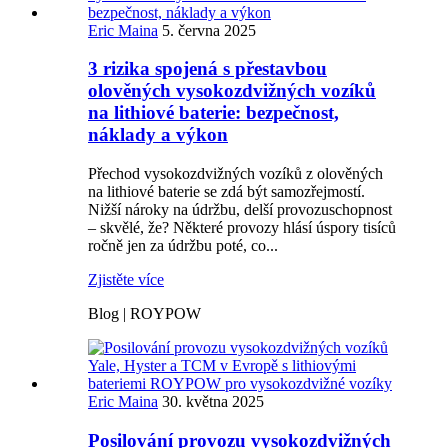
Eric Maina
5. června 2025
3 rizika spojená s přestavbou
olověných vysokozdvižných vozíků
na lithiové baterie: bezpečnost,
náklady a výkon
Přechod vysokozdvižných vozíků z olověných
na lithiové baterie se zdá být samozřejmostí.
Nižší nároky na údržbu, delší provozuschopnost
– skvělé, že? Některé provozy hlásí úspory tisíců
ročně jen za údržbu poté, co...
Zjistěte více
Blog | ROYPOW
Eric Maina
30. května 2025
Posilování provozu vysokozdvižných