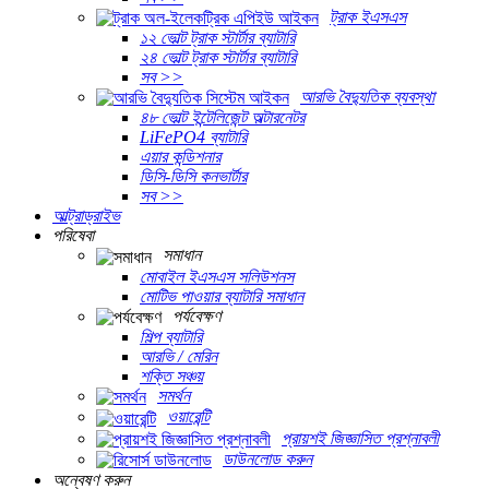
ট্রাক ইএসএস
১২ ভোল্ট ট্রাক স্টার্টার ব্যাটারি
২৪ ভোল্ট ট্রাক স্টার্টার ব্যাটারি
সব >>
আরভি বৈদ্যুতিক ব্যবস্থা
৪৮ ভোল্ট ইন্টেলিজেন্ট অল্টারনেটর
LiFePO4 ব্যাটারি
এয়ার কন্ডিশনার
ডিসি-ডিসি কনভার্টার
সব >>
আল্ট্রাড্রাইভ
পরিষেবা
সমাধান
মোবাইল ইএসএস সলিউশনস
মোটিভ পাওয়ার ব্যাটারি সমাধান
পর্যবেক্ষণ
শিল্প ব্যাটারি
আরভি / মেরিন
শক্তি সঞ্চয়
সমর্থন
ওয়ারেন্টি
প্রায়শই জিজ্ঞাসিত প্রশ্নাবলী
ডাউনলোড করুন
অন্বেষণ করুন