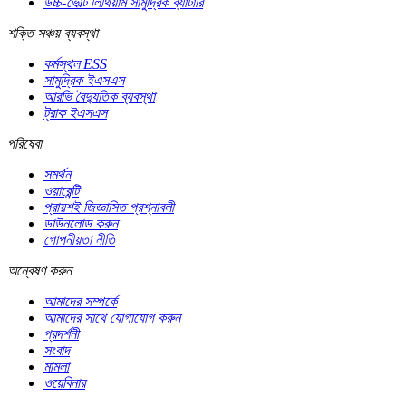
উচ্চ-ভোল্ট লিথিয়াম সামুদ্রিক ব্যাটারি
শক্তি সঞ্চয় ব্যবস্থা
কর্মস্থল ESS
সামুদ্রিক ইএসএস
আরভি বৈদ্যুতিক ব্যবস্থা
ট্রাক ইএসএস
পরিষেবা
সমর্থন
ওয়ারেন্টি
প্রায়শই জিজ্ঞাসিত প্রশ্নাবলী
ডাউনলোড করুন
গোপনীয়তা নীতি
অন্বেষণ করুন
আমাদের সম্পর্কে
আমাদের সাথে যোগাযোগ করুন
প্রদর্শনী
সংবাদ
মামলা
ওয়েবিনার