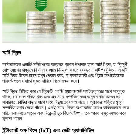
স্মার্ট গ্রিড
কাস্টমাইজড এনার্জি সলিউশনের অন্যতম প্রধান উপাদান হলো স্মার্ট গ্রিড, যা দ্বিমুখী
যোগাযোগের মাধ্যমে বিভিন্ন সরঞ্জাম নিয়ন্ত্রণ করতে ব্যবহৃত একটি প্রযুক্তি। একটি
স্মার্ট গ্রিড রিয়েল-টাইম তথ্য প্রেরণ করে, যা ব্যবহারকারী এবং গ্রিড অপারেটরদের
পরিবর্তনগুলোর সাথে দ্রুত মানিয়ে নিতে সক্ষম করে।
স্মার্ট গ্রিড নিশ্চিত করে যে গ্রিডটি এনার্জি ম্যানেজমেন্ট সফটওয়্যারের সাথে সংযুক্ত
থাকে, যার ফলে শক্তি খরচ এবং এর সাথে সম্পর্কিত ব্যয় অনুমান করা সম্ভব হয়।
সাধারণত, চাহিদা বাড়ার সাথে সাথে বিদ্যুতের দামও বাড়ে। গ্রাহকরা শক্তির মূল্য
সম্পর্কিত তথ্য পেতে পারেন। একই সাথে, গ্রিড অপারেটররা আরও কার্যকরভাবে লোড
পরিচালনা করতে পারেন এবং বিকেন্দ্রীভূত বিদ্যুৎ উৎপাদনকে আরও বাস্তবসম্মত করে
তুলতে পারেন।
ইন্টারনেট অফ থিংস (IoT) এবং ডেটা অ্যানালিটিক্স