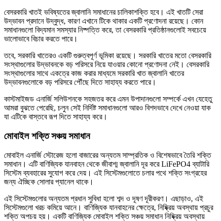
বেসরকারি খাতই ভবিষ্যতের জ্বালানি সমাধানের চালিকাশক্তি হবে। এই খাতটি সেরা
উদ্ভাবন প্রদানে উদ্বুদ্ধ, কারণ এখানে টিকে থাকার একটি প্রণোদনা রয়েছে। কোন
সমাধানগুলো বিদ্যমান সমস্যার নিষ্পত্তি করে, তা বেসরকারি প্রতিষ্ঠানগুলোই সবচেয়ে
ভালোভাবে বিচার করতে পারে।
তবে, সরকারি খাতেরও একটি গুরুত্বপূর্ণ ভূমিকা রয়েছে। সরকারি খাতের মতো বেসরকারি
সংস্থাগুলোর উদ্ভাবনকে বড় পরিসরে নিয়ে যাওয়ার কোনো প্রণোদনা নেই। বেসরকারি
সংস্থাগুলোর সাথে একত্রে কাজ করার মাধ্যমে সরকারি খাত জ্বালানি খাতের
উদ্ভাবনগুলোকে বড় পরিসরে পৌঁছে দিতে সাহায্য করতে পারে।
কাস্টমাইজড এনার্জি সলিউশনকে সহজতর করে এমন উপাদানগুলো সম্পর্কে এখন যেহেতু
আমরা বুঝতে পেরেছি, চলুন সেই নির্দিষ্ট সমাধানগুলো আরও বিশদভাবে দেখে নেওয়া যাক
যা এটিকে বাস্তবে রূপ দিতে সাহায্য করে।
মোবাইল শক্তি সঞ্চয় সমাধান
মোবাইল এনার্জি স্টোরেজ হলো বাজারের অন্যতম সাম্প্রতিক ও বিশেষভাবে তৈরি শক্তি
সমাধান। এটি বাণিজ্যিক যানবাহন থেকে জীবাশ্ম জ্বালানি দূর করে LiFePO4 ব্যাটারি
সিস্টেম ব্যবহারের সুযোগ করে দেয়। এই সিস্টেমগুলোতে চলার পথে শক্তি সংগ্রহের
জন্য ঐচ্ছিক সোলার প্যানেল থাকে।
এই সিস্টেমগুলোর অন্যতম প্রধান সুবিধা হলো শব্দ ও দূষণ দূরীকরণ। এছাড়াও, এই
সিস্টেমগুলো খরচ কমিয়ে আনে। বাণিজ্যিক যানবাহনের ক্ষেত্রে, নিষ্ক্রিয় অবস্থায় প্রচুর
শক্তি অপচয় হয়। একটি বাণিজ্যিক মোবাইল শক্তি সঞ্চয় সমাধান নিষ্ক্রিয় অবস্থায়