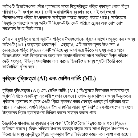
আইওটি ডিভাইসগুলো সৌর প্যানেলের মতো বিকেন্দ্রীভূত শক্তি ব্যবস্থা থেকে বিপুল
পরিমাণ ডেটা সংগ্রহ করে। ডেটা অ্যানালিটিক্স ব্যবহার করে, এই তথ্যগুলো
সিস্টেমগুলোর শক্তি উৎপাদনকে সর্বোত্তম করতে সাহায্য করতে পারে। সর্বোত্তম
সিদ্ধান্ত গ্রহণের জন্য আইওটি রিয়েল-টাইম ডেটা পাঠাতে সেন্সর এবং যোগাযোগ
সরঞ্জামের উপর নির্ভর করে।
সৌর ও বায়ুশক্তির মতো স্থানীয় শক্তির উৎসগুলোকে গ্রিডের সাথে সংযুক্ত করার জন্য
আইওটি (IoT) অত্যন্ত গুরুত্বপূর্ণ। এছাড়াও, এটি অনেক ক্ষুদ্র উৎপাদক ও
ভোক্তাকে শক্তি গ্রিডের একটি অবিচ্ছেদ্য অংশ হয়ে উঠতে সাহায্য করতে পারে।
রিয়েল-টাইম ডেটা বিশ্লেষণের জন্য দক্ষ অ্যালগরিদমের সাথে সমন্বিত বিপুল পরিমাণ
ডেটা সংগ্রহ, বিভিন্ন সময়সীমায় নানা ধরনের ডিভাইসের জন্য প্যাটার্ন তৈরি করে
কার্যকারিতা বৃদ্ধি করে।
কৃত্রিম বুদ্ধিমত্তা (AI) এবং মেশিন লার্নিং (ML)
কৃত্রিম বুদ্ধিমত্তা (AI) এবং মেশিন লার্নিং (ML) নিঃসন্দেহে বিকাশমান নবায়নযোগ্য
জ্বালানি খাতে একটি যুগান্তকারী প্রভাব ফেলবে। লোড ব্যবস্থাপনার জন্য উন্নততর
পূর্বাভাস প্রদানের মাধ্যমে এগুলি গ্রিড ব্যবস্থাপনার ক্ষেত্রে গুরুত্বপূর্ণ হাতিয়ার হতে
পারে। এছাড়াও, এগুলি গ্রিডের উপাদানগুলির আরও সুপরিকল্পিত রক্ষণাবেক্ষণের মাধ্যমে
উন্নততর গ্রিড ব্যবস্থাপনা নিশ্চিত করতে সাহায্য করতে পারে।
বৈদ্যুতিক যানবাহনের ব্যবহার বৃদ্ধি এবং হিটিং সিস্টেমের বিদ্যুতায়নের ফলে গ্রিডের
জটিলতা বাড়বে। বিকল্প শক্তির উৎসের ব্যবহার বাড়ার সাথে সাথে বিদ্যুৎ উৎপাদন ও
বিতরণের জন্য কেন্দ্রীভূত গ্রিড ব্যবস্থার উপর নির্ভরতাও কমবে বলে আশা করা হচ্ছে।