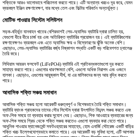
শক্তিকে আরও ভালোভাবে পরিচালনা করতে পারে। এটি অন্যান্য খরচও দূর করে, যেমন
ব্যয়বহুল ইঞ্জিন রক্ষণাবেক্ষণ, যার মধ্যে তেল এবং ফিল্টার পরিবর্তন অন্তর্ভুক্ত।
মোটিভ পাওয়ার সিস্টেম সলিউশন
সড়ক-বহির্ভূত যানবাহন খাতের বেশিরভাগই লেড-অ্যাসিড ব্যাটারি দ্বারা চালিত হয়,
যেগুলো ধীরে ধীরে চার্জ হয় এবং অতিরিক্ত ব্যাটারির প্রয়োজন হয়। এই ব্যাটারিগুলোর
রক্ষণাবেক্ষণও ব্যয়বহুল এবং এতে অ্যাসিড ক্ষয় ও বিস্ফোরণের ঝুঁকি অনেক বেশি।
এছাড়াও, লেড-অ্যাসিড ব্যাটারির বর্জ্য নিষ্কাশন পদ্ধতি একটি বড় পরিবেশগত চ্যালেঞ্জ
তৈরি করে।
লিথিয়াম আয়রন ফসফেট (LiFePO4) ব্যাটারি এই প্রতিবন্ধকতাগুলো দূর করতে
সাহায্য করতে পারে। এগুলোর ধারণক্ষমতা বেশি, এগুলো অধিক নিরাপদ এবং ওজনে
হালকা। এছাড়াও, এগুলোর আয়ুষ্কাল দীর্ঘ, যা এর মালিকদের জন্য আয় বৃদ্ধি করতে
পারে।
আবাসিক শক্তি সঞ্চয় সমাধান
আবাসিক শক্তি সঞ্চয় হলো আরেকটি গুরুত্বপূর্ণ ও বিশেষভাবে তৈরি শক্তি সমাধান।
ব্যাটারি ব্যাংক গ্রাহকদের তাদের সৌর সিস্টেম দ্বারা উৎপাদিত বিদ্যুৎ সঞ্চয় করতে এবং
অফ-পিক সময়ে তা ব্যবহার করার সুযোগ দেয়। এছাড়াও, পিক আওয়ারে ব্যবহারের জন্য
অফ-পিক সময়ে গ্রিড থেকে শক্তি সঞ্চয় করতেও এগুলো ব্যবহার করা যেতে পারে।
আধুনিক পাওয়ার ম্যানেজমেন্ট সফটওয়্যারের সাহায্যে, হোম এনার্জি স্টোরেজ একটি বাড়ির
শক্তি খরচ উল্লেখযোগ্যভাবে কমাতে পারে। এর আরেকটি বড় সুবিধা হলো, এটি আপনার