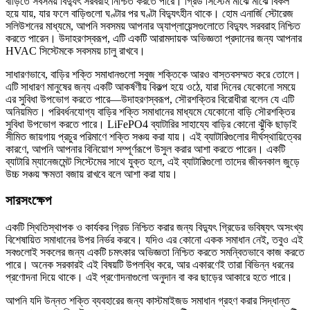
বাড়িতে সবসময় বিদ্যুৎ সরবরাহ নিশ্চিত করতে পারে। গ্রিড সিস্টেম মাঝে মাঝে বিকল
হয়ে যায়, যার ফলে বাড়িগুলো ঘণ্টার পর ঘণ্টা বিদ্যুৎহীন থাকে। হোম এনার্জি স্টোরেজ
সলিউশনের মাধ্যমে, আপনি সবসময় আপনার অ্যাপ্লায়েন্সগুলোতে বিদ্যুৎ সরবরাহ নিশ্চিত
করতে পারেন। উদাহরণস্বরূপ, এটি একটি আরামদায়ক অভিজ্ঞতা প্রদানের জন্য আপনার
HVAC সিস্টেমকে সবসময় চালু রাখবে।
সাধারণভাবে, বাড়ির শক্তি সমাধানগুলো সবুজ শক্তিকে আরও বাস্তবসম্মত করে তোলে।
এটি সাধারণ মানুষের জন্য একটি আকর্ষণীয় বিকল্প হয়ে ওঠে, যারা দিনের যেকোনো সময়ে
এর সুবিধা উপভোগ করতে পারে—উদাহরণস্বরূপ, সৌরশক্তির বিরোধীরা বলেন যে এটি
অনিয়মিত। পরিবর্ধনযোগ্য বাড়ির শক্তি সমাধানের মাধ্যমে যেকোনো বাড়ি সৌরশক্তির
সুবিধা উপভোগ করতে পারে। LiFePO4 ব্যাটারির সাহায্যে বাড়ির কোনো ঝুঁকি ছাড়াই
সীমিত জায়গায় প্রচুর পরিমাণে শক্তি সঞ্চয় করা যায়। এই ব্যাটারিগুলোর দীর্ঘস্থায়িত্বের
কারণে, আপনি আপনার বিনিয়োগ সম্পূর্ণরূপে উসুল করার আশা করতে পারেন। একটি
ব্যাটারি ম্যানেজমেন্ট সিস্টেমের সাথে যুক্ত হলে, এই ব্যাটারিগুলো তাদের জীবনকাল জুড়ে
উচ্চ সঞ্চয় ক্ষমতা বজায় রাখবে বলে আশা করা যায়।
সারসংক্ষেপ
একটি স্থিতিস্থাপক ও কার্যকর গ্রিড নিশ্চিত করার জন্য বিদ্যুৎ গ্রিডের ভবিষ্যৎ অসংখ্য
বিশেষায়িত সমাধানের উপর নির্ভর করবে। যদিও এর কোনো একক সমাধান নেই, তবুও এই
সবগুলোই সকলের জন্য একটি চমৎকার অভিজ্ঞতা নিশ্চিত করতে সমন্বিতভাবে কাজ করতে
পারে। অনেক সরকারই এই বিষয়টি উপলব্ধি করে, আর একারণেই তারা বিভিন্ন ধরনের
প্রণোদনা দিয়ে থাকে। এই প্রণোদনাগুলো অনুদান বা কর ছাড়ের আকারে হতে পারে।
আপনি যদি উন্নত শক্তি ব্যবহারের জন্য কাস্টমাইজড সমাধান গ্রহণ করার সিদ্ধান্ত