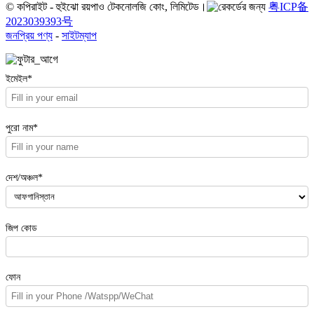
© কপিরাইট - হুইঝো রয়পাও টেকনোলজি কোং, লিমিটেড।
粤ICP备
2023039393号
জনপ্রিয় পণ্য
-
সাইটম্যাপ
ইমেইল*
পুরো নাম*
দেশ/অঞ্চল*
জিপ কোড
ফোন