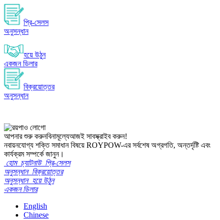
প্রি-সেলস
অনুসন্ধান
হয়ে উঠুন
একজন ডিলার
বিক্রয়োত্তর
অনুসন্ধান
আপনার শুরু করুন
বিনামূল্যে
আজই সাবস্ক্রাইব করুন!
নবায়নযোগ্য শক্তি সমাধান বিষয়ে ROYPOW-এর সর্বশেষ অগ্রগতি, অন্তর্দৃষ্টি এবং
কার্যক্রম সম্পর্কে জানুন।
হোম
চ্যাটনাউ
প্রি-সেলস
অনুসন্ধান
বিক্রয়োত্তর
অনুসন্ধান
হয়ে উঠুন
একজন ডিলার
English
Chinese