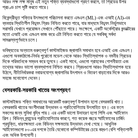
আরও লক্ষ লক্ষ মানুষ এই নতুন শক্তি ব্যবস্থাগুলো গ্রহণ করলে, তা গ্রিডের উপর
প্রচণ্ড চাপ সৃষ্টি করতে পারে।
বিকেন্দ্রীভূত শক্তির উৎসগুলো পরিচালনা করতে এমএল (ML) এবং এআই (AI)-এর
ব্যবহার স্থিতিশীল বিদ্যুৎ গ্রিড নিশ্চিত করতে পারে, যার মাধ্যমে বিদ্যুৎ নির্ভুলভাবে
সরাসরি যেখানে প্রয়োজন সেখানে পৌঁছাতে পারে। সংক্ষেপে, একটি অর্কেস্ট্রার কন্ডাক্টরের
মতো এআই এবং এমএল কাজ করে এটা নিশ্চিত করতে পারে যে সবকিছু সর্বদা
সামঞ্জস্যপূর্ণভাবে চলে।
ভবিষ্যতের অন্যতম গুরুত্বপূর্ণ কাস্টমাইজড জ্বালানি সমাধান হবে এআই এবং এমএল।
এগুলো অবকাঠামো-নির্ভর পুরোনো মডেল থেকে আরও স্থিতিস্থাপক ও নমনীয় গ্রিডের
দিকে পরিবর্তনকে সম্ভব করে তুলবে। একই সাথে, এগুলো গ্রাহকের গোপনীয়তা এবং
তথ্যের আরও ভালো ব্যবস্থাপনা নিশ্চিত করবে। গ্রিডগুলো আরও স্থিতিস্থাপক হয়ে
উঠলে, নীতিনির্ধারকরা নবায়নযোগ্য জ্বালানির উৎপাদন ও বিতরণ বাড়ানোর দিকে আরও
সহজে মনোযোগ দেবেন।
বেসরকারি-সরকারি খাতের অংশগ্রহণ
কাস্টমাইজড শক্তি সমাধানের আরেকটি গুরুত্বপূর্ণ উপাদান হলো বেসরকারি খাত।
বেসরকারি খাতের অংশীদাররা উদ্ভাবন ও প্রতিযোগিতায় উৎসাহিত হন। এর ফলে
সকলের জন্য সুবিধা বৃদ্ধি পায়। এর একটি ভালো উদাহরণ হলো পিসি এবং স্মার্টফোন
শিল্প। বিভিন্ন ব্র্যান্ডের প্রতিযোগিতার কারণে, গত কয়েক বছরে স্মার্টফোনের চার্জিং
প্রযুক্তি, ধারণক্ষমতা এবং বিভিন্ন সক্ষমতায় উদ্ভাবন দেখা গেছে। আধুনিক
স্মার্টফোনগুলো ৮০-এর দশকে তৈরি যেকোনো কম্পিউটারের চেয়ে বহুগুণ বেশি শক্তিশালী
এবং অধিক উপযোগী।