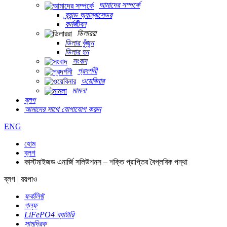
আমাদের সম্পর্কে
ব্র্যান্ড অ্যাম্বাসেডর
কর্মজীবন
ডিলাররা
ডিলার খুঁজুন
ডিলার হন
সংবাদ
প্রদর্শনী
ওয়েবিনার
মামলা
ব্লগ
আমাদের সাথে যোগাযোগ করুন
ENG
হোম
ব্লগ
কাস্টমাইজড এনার্জি সলিউশনস – শক্তি প্রাপ্তির বৈপ্লবিক পন্থা
ব্লগ | রয়পাও
ফর্কলিফ্ট
গল্ফ
LiFePO4 ব্যাটারি
সামুদ্রিক