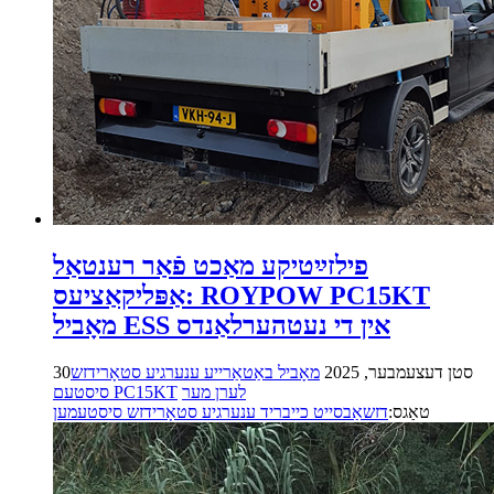
פילזײַטיקע מאַכט פֿאַר רענטאַל
אַפּליקאַציעס: ROYPOW PC15KT
מאָביל ESS אין די נעטהערלאַנדס
30סטן דעצעמבער, 2025
מאָביל באַטאַרייע ענערגיע סטאָרידזש
לערן מער
סיסטעם PC15KT
טאַגס:
דזשאַבסייט כייבריד ענערגיע סטאָרידזש סיסטעמען