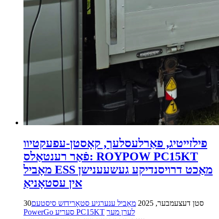
פילזייטיג, פאַרלעסלעך, קאָסטן-עפעקטיוו
פֿאַר רענטאַלס: ROYPOW PC15KT
מאָביל ESS מאַכט דרויסנדיקע געשעענישן
אין עסטאָניאַ
30סטן דעצעמבער, 2025
מאָביל ענערגיע סטאָרידזש סיסטעם
לערן מער
PowerGo סעריע PC15KT