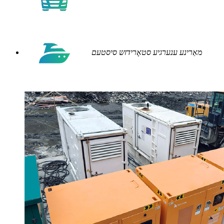
מאַרינע ענערגיע סטאָרידזש סיסטעם