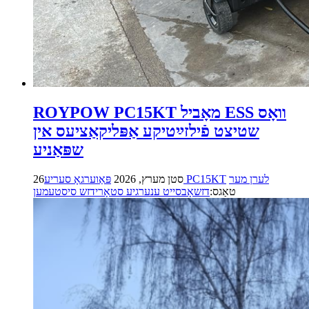
ROYPOW PC15KT מאָביל ESS וואָס
שטיצט פֿילזײַטיקע אַפּליקאַציעס אין
שפּאַניע
לערן מער
פּאַוערגאָ סעריע PC15KT
26סטן מערץ, 2026
טאַגס:
דזשאָבסייט ענערגיע סטאָרידזש סיסטעמען