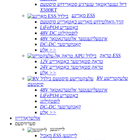
דיזל גענעראַטאָר ענערגיע סטאָרידזש סיסטעם
X500KT
מאַרינע ESS
הויך-וואָולטידזש מאַרינע באַטאַרייע סיסטעם
LiFePO4 באַטעריע
48V DC לופטקילונג
48V אינטעליגענטער אלטערנאטאר
DC-DC קאָנווערטער
אַלע >>
טראָק ESS
12V טראָק סטאַרטער באַטאַרייע
24V טראָק סטאַרטער באַטאַרייע
אַלע >>
RV עלעקטרישע
סיסטעם
48V אינטעליגענטער אלטערנאטאר
LiFePO4 באַטעריע
לופטקילונג
DC-DC קאָנווערטער
אַלע >>
אולטראַדרייוו
סערוויסעס
לייזונגען
מאָביל ESS לייזונגען