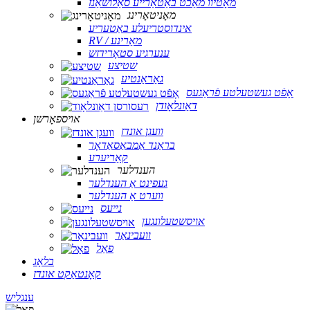
מאָטיוו מאַכט באַטאַרייע סאַלושאַנז
מאָניטאָרינג
אינדוסטריעלע באַטעריע
RV / מאַרינע
ענערגיע סטאָרידזש
שטיצע
גאַראַנטיע
אָפֿט געשטעלטע פֿראַגעס
דאַונלאָודן
אויספאָרשן
וועגן אונדז
בראַנד אַמבאַסאַדאָר
קאַריערע
הענדלער
געפינט אַ הענדלער
ווערט אַ הענדלער
נייעס
אויסשטעלונגען
וועבינאַר
פאַל
בלאָג
קאָנטאַקט אונדז
ענגליש