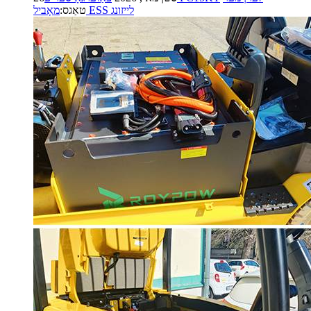
מאָביל ESS לייזונג
טאַגס: