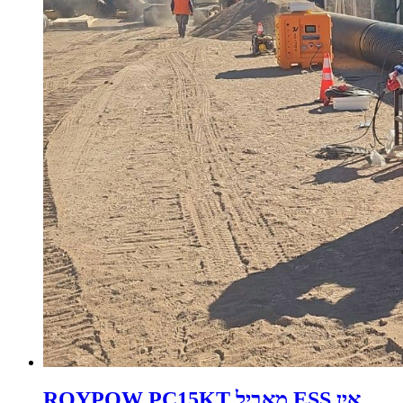
ROYPOW PC15KT מאָביל ESS אין