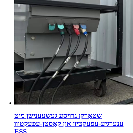
שטאַרקן גרויסע געשעענישן מיט
ענערגיע-עפעקטיוו און קאָסטן-עפעקטיוו
ESS