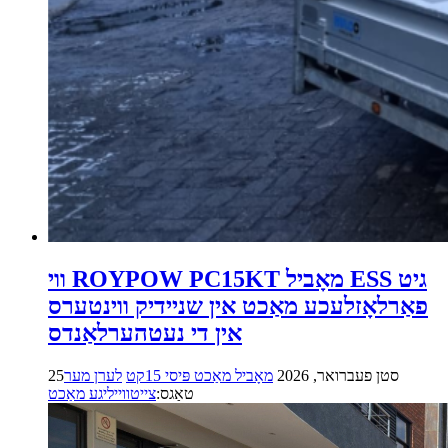
ווי ROYPOW PC15KT מאָביל ESS גיט
פאַרלאָזלעכע מאַכט אין שניידיק ווינטערס
אין די נעטהערלאַנדס
25סטן פעברואר, 2026
מאָביל מאַכט פּיסי 15קט
לערן מער
טאַגס:
צייטווייליגע מאַכט