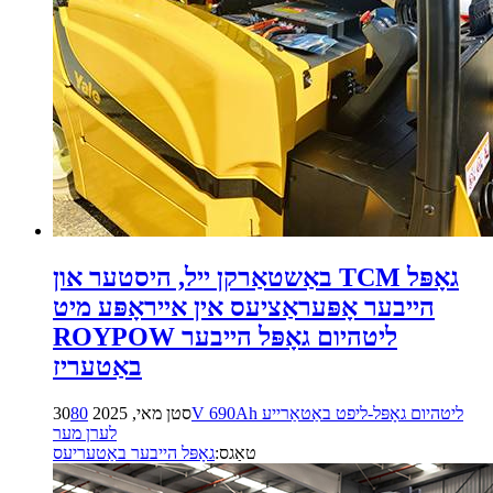
באַשטאַרקן ייל, היסטער און TCM גאָפּל
הייבער אָפּעראַציעס אין אייראָפּע מיט
ROYPOW ליטהיום גאָפּל הייבער
באַטעריז
80V 690Ah ליטהיום גאָפּל-ליפט באַטאַרייע
30סטן מאי, 2025
לערן מער
טאַגס:
גאָפּל הייבער באַטעריעס