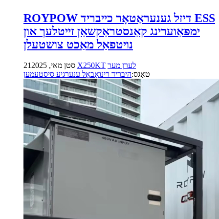
ROYPOW דיזל גענעראַטאָר כייבריד ESS
ימפּאַוערינג קאַנסטראַקשאַן זייטלעך און
נויטפאַל מאַכט צושטעלן
לערן מער
X250KT
21סטן מאי, 2025
טאַגס:
היבריד רינואַבאַל ענערגיע סיסטעמען