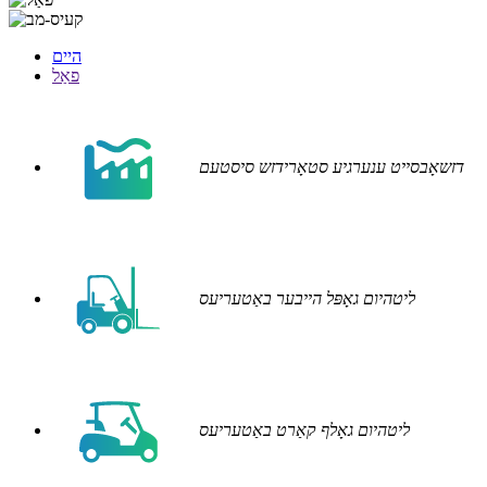
היים
פאַל
דזשאָבסייט ענערגיע סטאָרידזש סיסטעם
ליטהיום גאָפּל הייבער באַטעריעס
ליטהיום גאָלף קאַרט באַטעריעס