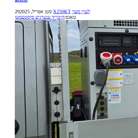
לערן מער
X250KT
29סטן אפריל, 2025
טאַגס:
היבריד ענערגיע סיסטעמען