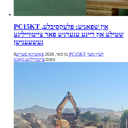
PC15KT אין שפאניע: פלעקסיבלע,
שטילע און ריינע ענערגיע פאר צייטווייליגע
געשעענישן
לערן מער
פּאַוערגאָ סעריע PC15KT
8טן מאי, 2026
טאַגס:
צייטווייליגע מאַכט