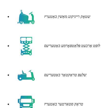
שטאָק רייניקונג מאַשין באַטעריז
לופט אַרבעט פּלאַטפאָרמע באַטעריעס
שלעפּ טראַקטאָר באַטעריעס
טראָק סטאַרטער באַטעריז