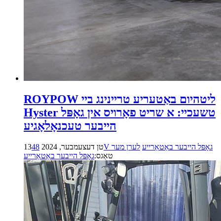
ROYPOW ליטהיום באַטעריע טריינינג ביי
Hyster טשעכיי: א שריט פאָרויס אין גאָפּל
הייבער טעכנאָלאָגיע
48V גאָפּל הייבער באַטאַרייע
לערן מער
13טן דעצעמבער, 2024
טאַגס:
גאָפּל הייבער באַטאַרייע