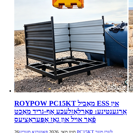
ROYPOW PC15KT מאָביל ESS אין
אַרגענטינע: פאַרלאָזלעכע אָף-גריד מאַכט
פֿאַר אויל און גאַז אָפּעראַציעס
לערן מער
פּאַוערגאָ סעריע PC15KT
26סטן מאי, 2026