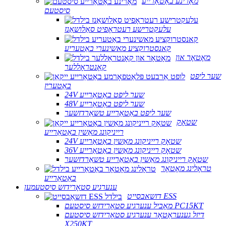
מאַרינע באַטאַרייע
סיסטעם
עלעקטרישע רעטראָפיט סאַלושאַנז
קאנסטרוקציע מאשינערי באַטעריע
מאָטאָר און
קאָנטראָללער
שער ליפט
באַטעריז
24V שער ליפט באַטאַרייע
48V שער ליפט באַטאַרייע
שער ליפט באַטאַרייע טשאַרדזשער
שטאָק
רייניקונג מאַשין באַטאַרייע
24V שטאָק רייניקונג מאַשין באַטאַרייע
36V שטאָק רייניקונג מאַשין באַטאַרייע
שטאָק רייניקונג מאַשין באַטאַרייע טשאַרדזשער
טראָלינג מאָטאָר
באַטאַרייע
ענערגיע סטאָרידזש סיסטעמען
דזשאבסייט ESS
מאָביל ענערגיע סטאָרידזש סיסטעם PC15KT
דיזל גענעראַטאָר ענערגיע סטאָרידזש סיסטעם
X250KT