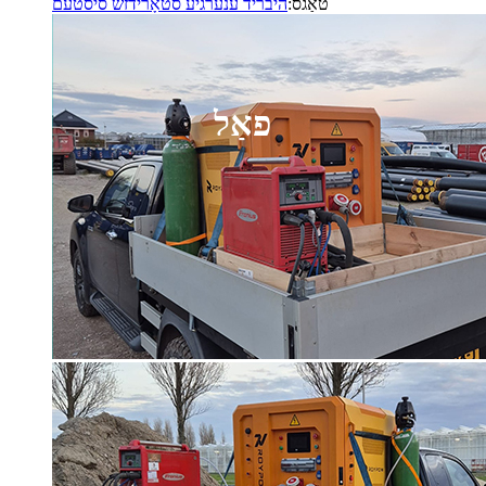
טאַגס:
היבריד ענערגיע סטאָרידזש סיסטעם
פאַל