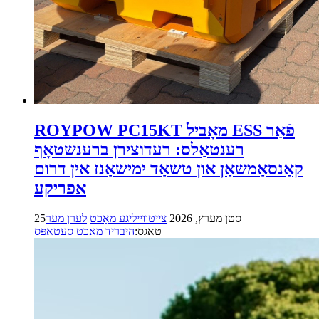
ROYPOW PC15KT מאָביל ESS פֿאַר
רענטאַלס: רעדוצירן ברענשטאָף
קאַנסאַמשאַן און טשאַד ימישאַנז אין דרום
אפריקע
25סטן מערץ, 2026
צייטווייליגע מאַכט
לערן מער
טאַגס:
היבריד מאַכט סעטאַפּס