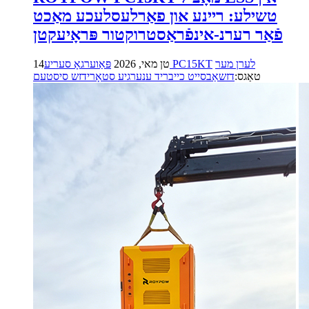
טשילע: ריינע און פאַרלעסלעכע מאַכט
פֿאַר רערנ-אינפֿראַסטרוקטור פּראָיעקטן
לערן מער
פּאַוערגאָ סעריע PC15KT
14טן מאי, 2026
טאַגס:
דזשאַבסייט כייבריד ענערגיע סטאָרידזש סיסטעם