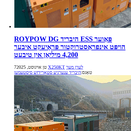
ROYPOW DG היבריד ESS פּאַוער
הויפּט אינפראַסטרוקטור פּראָיעקט איבער
4,200 מיליאָן אין טיבעט
לערן מער
X250KT
7טן אויגוסט, 2025
טאַגס:
היבריד ענערגיע סטאָרידזש סיסטעמען