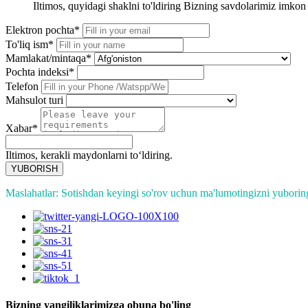
Iltimos, quyidagi shaklni to'ldiring Bizning savdolarimiz imkon 
Elektron pochta*
To'liq ism*
Mamlakat/mintaqa*
Pochta indeksi*
Telefon
Mahsulot turi
Xabar*
Iltimos, kerakli maydonlarni toʻldiring.
YUBORISH
Maslahatlar: Sotishdan keyingi so'rov uchun ma'lumotingizni yuborin
Bizning yangiliklarimizga obuna bo'ling