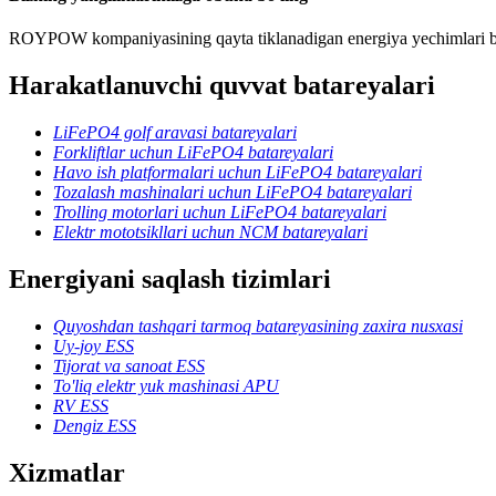
ROYPOW kompaniyasining qayta tiklanadigan energiya yechimlari boʻyi
Harakatlanuvchi quvvat batareyalari
LiFePO4 golf aravasi batareyalari
Forkliftlar uchun LiFePO4 batareyalari
Havo ish platformalari uchun LiFePO4 batareyalari
Tozalash mashinalari uchun LiFePO4 batareyalari
Trolling motorlari uchun LiFePO4 batareyalari
Elektr mototsikllari uchun NCM batareyalari
Energiyani saqlash tizimlari
Quyoshdan tashqari tarmoq batareyasining zaxira nusxasi
Uy-joy ESS
Tijorat va sanoat ESS
To'liq elektr yuk mashinasi APU
RV ESS
Dengiz ESS
Xizmatlar