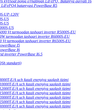
16 kVt/soat polga o'rnatilgan LiFePO₄ Batareya quvvati 16
an LiFePO4 batareyasi PowerBase R5
00S-UP-120V
00S-US
00S-US
0000S-US
5000 Vt tarmoqdan tashqari inverter R5000S-EU
0W tarmoqdan tashqari inverter R6000S-EU
0 Vt tarmoqdan tashqari inverter R6500S-EU
 PowerBase I5
 PowerBase I6
rid inverter PowerBase I6.5
Sh standarti)
00T-E/A uch fazali energiya saqlash tizimi
000T-E/A uch fazali energiya saqlash tizimi
000T-E/A uch fazali energiya saqlash tizimi
000T-E/A uch fazali energiya saqlash tizimi
000T-E/A uch fazali energiya saqlash tizimi
000T-E/A uch fazali energiya saqlash tizimi
000T-E/A uch fazali energiya saqlash tizimi