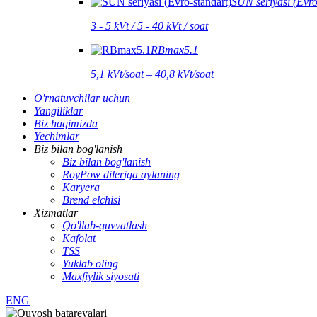
SUN seriyasi (Evro
3 - 5 kVt / 5 - 40 kVt / soat
RBmax5.1
5,1 kVt/soat – 40,8 kVt/soat
O'rnatuvchilar uchun
Yangiliklar
Biz haqimizda
Yechimlar
Biz bilan bog'lanish
Biz bilan bog'lanish
RoyPow dileriga aylaning
Karyera
Brend elchisi
Xizmatlar
Qo'llab-quvvatlash
Kafolat
TSS
Yuklab oling
Maxfiylik siyosati
ENG