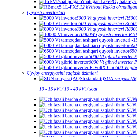
5,12 kVt/soat Rakka o'rnatilg
Quyosh invertorlari
5000 Vt quyosh inverteri R50
6500 Vt quyosh inverteri R65
8000 Vt quyosh inverteri R80
10000W Quyosh invertor R1
600
650
5000 Vt gibrid inverter
6000 Vt gibrid inverter
6500 Vt gib
Uy-joy energiyasini saqlash tizimlari
SUN seriyasi (AQ
10 - 15 kVt / 10 - 40 kVt / soat
SUN80
SUN10
SUN12
SUN15
SUN20
SUN25
SUN30