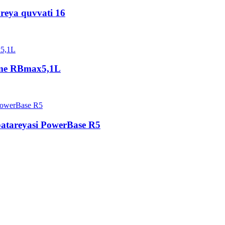
areya quvvati 16
ome RBmax5,1L
batareyasi PowerBase R5