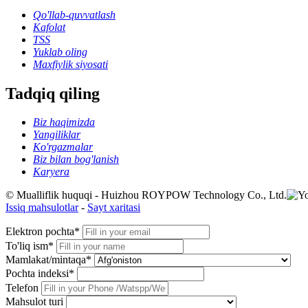
Qo'llab-quvvatlash
Kafolat
TSS
Yuklab oling
Maxfiylik siyosati
Tadqiq qiling
Biz haqimizda
Yangiliklar
Ko'rgazmalar
Biz bilan bog'lanish
Karyera
© Mualliflik huquqi - Huizhou ROYPOW Technology Co., Ltd.
Issiq mahsulotlar
-
Sayt xaritasi
Elektron pochta*
To'liq ism*
Mamlakat/mintaqa*
Pochta indeksi*
Telefon
Mahsulot turi