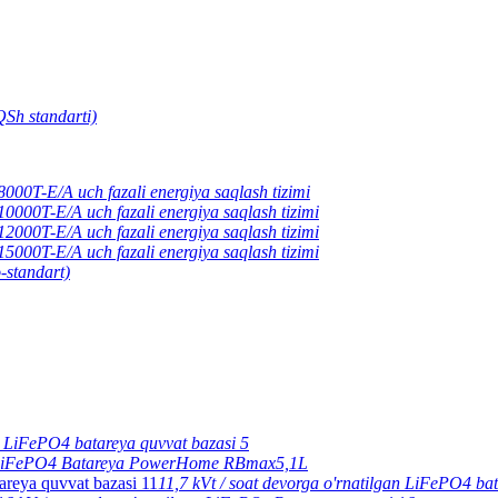
Sh standarti)
00T-E/A uch fazali energiya saqlash tizimi
000T-E/A uch fazali energiya saqlash tizimi
000T-E/A uch fazali energiya saqlash tizimi
000T-E/A uch fazali energiya saqlash tizimi
-standart)
an LiFePO4 batareya quvvat bazasi 5
t LiFePO4 Batareya PowerHome RBmax5,1L
11,7 kVt / soat devorga o'rnatilgan LiFePO4 ba