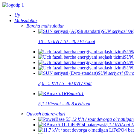
Uy
Mahsulotlar
Barcha mahsulotlar
SUN seriyasi (AQ
10 - 15 kVt / 10 - 40 kVt / soat
SUN80
SUN10
SUN12
SUN15
SUN seriyasi (Evro
3,6 - 5 kVt / 5 - 40 kVt / soat
RBmax5.1
5,1 kVt/soat – 40,8 kVt/soat
Quyosh batareyalari
5,12 kVt / soat devorga o'rnatilg
5,12 kVt/soa