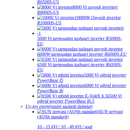
R6500S-US
8000 Vt quyosh inverteri
R8000S-US
10000W Quyosh invertor
R10000S-US
5000 Vt tarmoqdan tashqari inverter R5000S-
EU
6000W tarmoqdan tashqari inverter R6000S-EU
6500 Vt tarmoqdan tashqari inverter R6500S-
EU
5000 Vt gibrid inverter
PowerBase I5
6000 Vt gibrid inverter
PowerBase I6
6500 Vt
gibrid inverter PowerBase I6.5
Uy-joy energiyasini saqlash tizimlari
SUN seriyasi
(AQSh standarti)
10 - 15 kVt / 10 - 40 kVt / soat