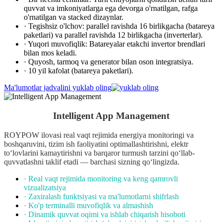
quvvat va imkoniyatlarga ega devorga o'rnatilgan, rafga
o'rnatilgan va stacked dizaynlar.
· Tegishsiz o'lchov: parallel ravishda 16 birlikgacha (batareya
paketlari) va parallel ravishda 12 birlikgacha (inverterlar).
· Yuqori muvofiqlik: Batareyalar etakchi invertor brendlari
bilan mos keladi.
· Quyosh, tarmoq va generator bilan oson integratsiya.
· 10 yil kafolat (batareya paketlari).
Ma'lumotlar jadvalini yuklab oling
Intelligent App Management
ROYPOW ilovasi real vaqt rejimida energiya monitoringi va
boshqaruvini, tizim ish faoliyatini optimallashtirishni, elektr
to‘lovlarini kamaytirishni va barqaror turmush tarzini qo‘llab-
quvvatlashni taklif etadi — barchasi sizning qo‘lingizda.
· Real vaqt rejimida monitoring va keng qamrovli
vizualizatsiya
· Zaxiralash funktsiyasi va ma'lumotlarni shifrlash
· Ko'p terminalli muvofiqlik va almashish
· Dinamik quvvat oqimi va ishlab chiqarish hisoboti