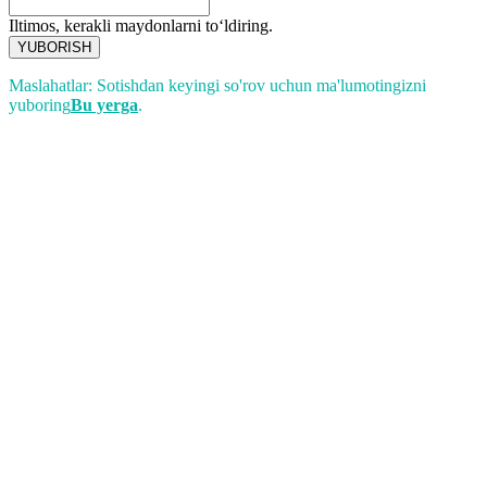
Iltimos, kerakli maydonlarni toʻldiring.
YUBORISH
Maslahatlar: Sotishdan keyingi so'rov uchun ma'lumotingizni
yuboring
Bu yerga
.