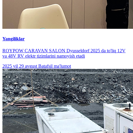
Yangiliklar
ROYPOW CARAVAN SALON Dyusseldorf 2025 da to'liq 12V
va 48V RV elektr tizimlarini namoyish etadi
2025 yil 29 avgust
Batafsil ma'lumot