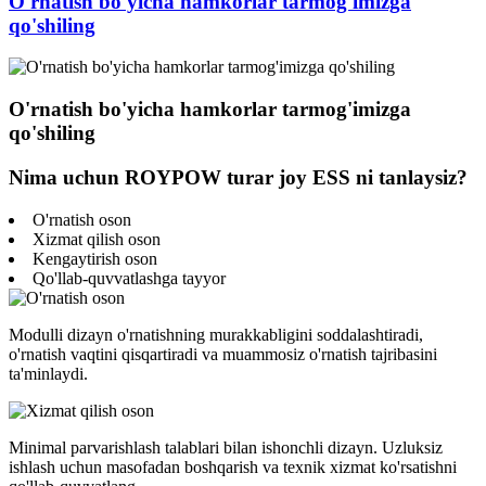
O'rnatish bo'yicha hamkorlar tarmog'imizga
qo'shiling
O'rnatish bo'yicha hamkorlar tarmog'imizga
qo'shiling
Nima uchun ROYPOW turar joy ESS ni tanlaysiz?
O'rnatish oson
Xizmat qilish oson
Kengaytirish oson
Qo'llab-quvvatlashga tayyor
Modulli dizayn o'rnatishning murakkabligini soddalashtiradi,
o'rnatish vaqtini qisqartiradi va muammosiz o'rnatish tajribasini
ta'minlaydi.
Minimal parvarishlash talablari bilan ishonchli dizayn. Uzluksiz
ishlash uchun masofadan boshqarish va texnik xizmat ko'rsatishni