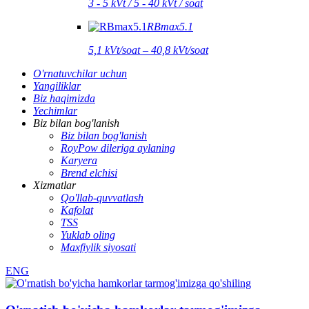
3 - 5 kVt / 5 - 40 kVt / soat
RBmax5.1
5,1 kVt/soat – 40,8 kVt/soat
O'rnatuvchilar uchun
Yangiliklar
Biz haqimizda
Yechimlar
Biz bilan bog'lanish
Biz bilan bog'lanish
RoyPow dileriga aylaning
Karyera
Brend elchisi
Xizmatlar
Qo'llab-quvvatlash
Kafolat
TSS
Yuklab oling
Maxfiylik siyosati
ENG