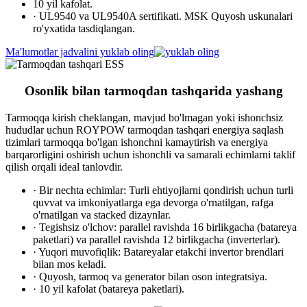
10 yil kafolat.
· UL9540 va UL9540A sertifikati. MSK Quyosh uskunalari
ro'yxatida tasdiqlangan.
Ma'lumotlar jadvalini yuklab oling
Osonlik bilan tarmoqdan tashqarida yashang
Tarmoqqa kirish cheklangan, mavjud bo'lmagan yoki ishonchsiz
hududlar uchun ROYPOW tarmoqdan tashqari energiya saqlash
tizimlari tarmoqqa bo'lgan ishonchni kamaytirish va energiya
barqarorligini oshirish uchun ishonchli va samarali echimlarni taklif
qilish orqali ideal tanlovdir.
· Bir nechta echimlar: Turli ehtiyojlarni qondirish uchun turli
quvvat va imkoniyatlarga ega devorga o'rnatilgan, rafga
o'rnatilgan va stacked dizaynlar.
· Tegishsiz o'lchov: parallel ravishda 16 birlikgacha (batareya
paketlari) va parallel ravishda 12 birlikgacha (inverterlar).
· Yuqori muvofiqlik: Batareyalar etakchi invertor brendlari
bilan mos keladi.
· Quyosh, tarmoq va generator bilan oson integratsiya.
· 10 yil kafolat (batareya paketlari).