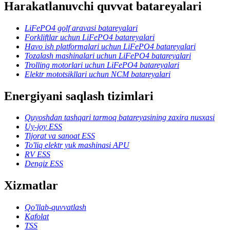
Harakatlanuvchi quvvat batareyalari
LiFePO4 golf aravasi batareyalari
Forkliftlar uchun LiFePO4 batareyalari
Havo ish platformalari uchun LiFePO4 batareyalari
Tozalash mashinalari uchun LiFePO4 batareyalari
Trolling motorlari uchun LiFePO4 batareyalari
Elektr mototsikllari uchun NCM batareyalari
Energiyani saqlash tizimlari
Quyoshdan tashqari tarmoq batareyasining zaxira nusxasi
Uy-joy ESS
Tijorat va sanoat ESS
To'liq elektr yuk mashinasi APU
RV ESS
Dengiz ESS
Xizmatlar
Qo'llab-quvvatlash
Kafolat
TSS