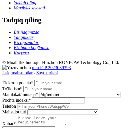
Yuklab oling
Maxfiylik siyosati
Tadqiq qiling
Biz haqimizda
Yangiliklar
Ko'rgazmalar
Biz bilan bog'lanish
Karyera
© Mualliflik huquqi - Huizhou ROYPOW Technology Co., Ltd.
mín ICP 2023039393
Issiq mahsulotlar
-
Sayt xaritasi
Elektron pochta*
To'liq ism*
Mamlakat/mintaqa*
Pochta indeksi*
Telefon
Mahsulot turi
Xabar*