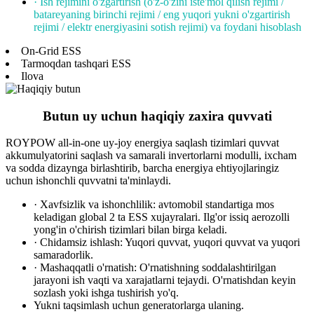
· Ish rejimini o'zgartirish (o'z-o'zini iste'mol qilish rejimi /
batareyaning birinchi rejimi / eng yuqori yukni o'zgartirish
rejimi / elektr energiyasini sotish rejimi) va foydani hisoblash
On-Grid ESS
Tarmoqdan tashqari ESS
Ilova
Butun uy uchun haqiqiy zaxira quvvati
ROYPOW all-in-one uy-joy energiya saqlash tizimlari quvvat
akkumulyatorini saqlash va samarali invertorlarni modulli, ixcham
va sodda dizaynga birlashtirib, barcha energiya ehtiyojlaringiz
uchun ishonchli quvvatni ta'minlaydi.
· Xavfsizlik va ishonchlilik: avtomobil standartiga mos
keladigan global 2 ta ESS xujayralari. Ilg'or issiq aerozolli
yong'in o'chirish tizimlari bilan birga keladi.
· Chidamsiz ishlash: Yuqori quvvat, yuqori quvvat va yuqori
samaradorlik.
· Mashaqqatli o'rnatish: O'rnatishning soddalashtirilgan
jarayoni ish vaqti va xarajatlarni tejaydi. O'rnatishdan keyin
sozlash yoki ishga tushirish yo'q.
Yukni taqsimlash uchun generatorlarga ulaning.