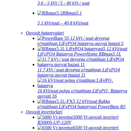
3,6 - 5 kVt / 5 - 40 kVt / soat
RBmax5.1
5,1 kVt/soat – 40,8 kVt/soat
Quyosh batareyalari
5,12 kVt / soat devorga
o'rnatilgan LiFePO4 batareya quvvat bazasi 5
5,12 kVt/soat
LiFePO4 Batareya PowerHome RBmax5,1L
11,7 kVt / soat devorga o'rnatilgan LiFePO4
batareya quvvat bazasi 11
16 kVt/soat polga o'rnatilgan LiFePO₄ Batareya
quvvati 16
5,12 kVt/soat Rakka
o'rnatilgan LiFePO4 batareyasi PowerBase R5
Quyosh invertorlari
5000 Vt quyosh inverteri
R5000S-UP-120V
6500 Vt quyosh inverteri