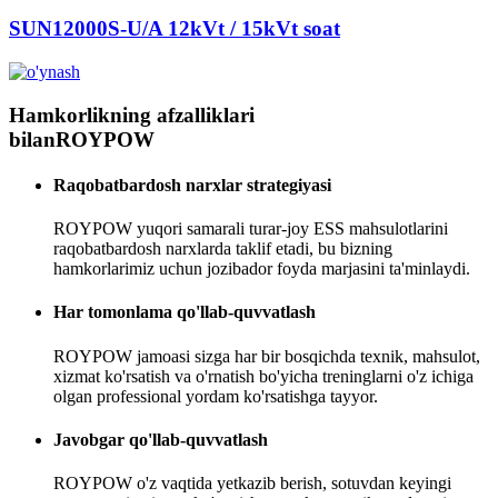
SUN12000S-U/A 12kVt / 15kVt soat
Hamkorlikning afzalliklari
bilan
ROYPOW
Raqobatbardosh narxlar strategiyasi
ROYPOW yuqori samarali turar-joy ESS mahsulotlarini
raqobatbardosh narxlarda taklif etadi, bu bizning
hamkorlarimiz uchun jozibador foyda marjasini ta'minlaydi.
Har tomonlama qo'llab-quvvatlash
ROYPOW jamoasi sizga har bir bosqichda texnik, mahsulot,
xizmat ko'rsatish va o'rnatish bo'yicha treninglarni o'z ichiga
olgan professional yordam ko'rsatishga tayyor.
Javobgar qo'llab-quvvatlash
ROYPOW o'z vaqtida yetkazib berish, sotuvdan keyingi