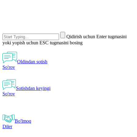
Qidirish uchun Enter tugmasini
yoki yopish uchun ESC tugmasini bosing
Oldindan sotish
So'rov
Sotishdan keyingi
So'rov
Bo'lmoq
Diler