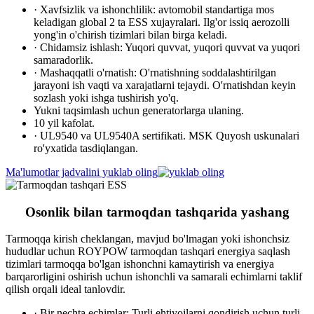
· Xavfsizlik va ishonchlilik: avtomobil standartiga mos
keladigan global 2 ta ESS xujayralari. Ilg'or issiq aerozolli
yong'in o'chirish tizimlari bilan birga keladi.
· Chidamsiz ishlash: Yuqori quvvat, yuqori quvvat va yuqori
samaradorlik.
· Mashaqqatli o'rnatish: O'rnatishning soddalashtirilgan
jarayoni ish vaqti va xarajatlarni tejaydi. O'rnatishdan keyin
sozlash yoki ishga tushirish yo'q.
Yukni taqsimlash uchun generatorlarga ulaning.
10 yil kafolat.
· UL9540 va UL9540A sertifikati. MSK Quyosh uskunalari
ro'yxatida tasdiqlangan.
Ma'lumotlar jadvalini yuklab oling
Osonlik bilan tarmoqdan tashqarida yashang
Tarmoqqa kirish cheklangan, mavjud bo'lmagan yoki ishonchsiz
hududlar uchun ROYPOW tarmoqdan tashqari energiya saqlash
tizimlari tarmoqqa bo'lgan ishonchni kamaytirish va energiya
barqarorligini oshirish uchun ishonchli va samarali echimlarni taklif
qilish orqali ideal tanlovdir.
· Bir nechta echimlar: Turli ehtiyojlarni qondirish uchun turli