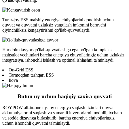
qo'llab-quvvatlang.
Turar-joy ESS maishiy energiya ehtiyojlarini qondirish uchun
quvvat va quvvatni uzluksiz yangilash imkonini beruvchi
qiyinchiliksiz kengaytirishni qo'llab-quvvatlaydi.
Har doim tayyor qo'llab-quvvatlashga ega bo'lgan kompleks
mahsulot yechimlari barcha energiya ehtiyojlaringiz uchun uzluksiz
integratsiya, ishonchli ishlash va optimal ishlashni ta'minlaydi.
On-Grid ESS
Tarmoqdan tashqari ESS
Ilova
Butun uy uchun haqiqiy zaxira quvvati
ROYPOW all-in-one uy-joy energiya saqlash tizimlari quvvat
akkumulyatorini saqlash va samarali invertorlarni modulli, ixcham
va sodda dizaynga birlashtirib, barcha energiya ehtiyojlaringiz
uchun ishonchli quvvatni ta'minlaydi.