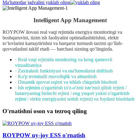
Ma'lumotlar jadvalini yuklab oling
Intelligent App Management
ROYPOW ilovasi real vaqt rejimida energiya monitoringi va
boshqaruvini, tizim ish faoliyatini optimallashtirishni, elektr
to‘lovlarini kamaytirishni va barqaror turmush tarzini qo‘llab-
quvvatlashni taklif etadi — barchasi sizning qo‘lingizda.
· Real vaqt rejimida monitoring va keng qamrovli
vizualizatsiya
· Zaxiralash funktsiyasi va ma'lumotlarni shifrlash
· Ko'p terminalli muvofiqlik va almashish
· Dinamik quvvat oqimi va ishlab chiqarish hisoboti
· Ish rejimini o'zgartirish (o'z-o'zini iste'mol qilish rejimi /
batareyaning birinchi rejimi / eng yuqori yukni o'zgartirish
rejimi / elektr energiyasini sotish rejimi) va foydani hisoblash
O'rnatishni oson va tezroq qiling
ROYPOW uy-joy ESS o'rnatish