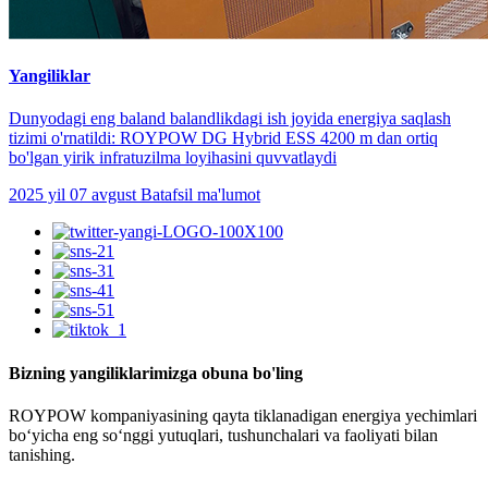
Yangiliklar
Dunyodagi eng baland balandlikdagi ish joyida energiya saqlash
tizimi o'rnatildi: ROYPOW DG Hybrid ESS 4200 m dan ortiq
bo'lgan yirik infratuzilma loyihasini quvvatlaydi
2025 yil 07 avgust
Batafsil ma'lumot
Bizning yangiliklarimizga obuna bo'ling
ROYPOW kompaniyasining qayta tiklanadigan energiya yechimlari
boʻyicha eng soʻnggi yutuqlari, tushunchalari va faoliyati bilan
tanishing.