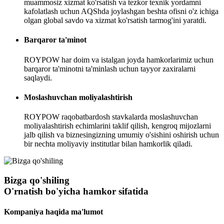
muammosiz xizmat ko'rsatish va tezkor texnik yordamni
kafolatlash uchun AQShda joylashgan beshta ofisni o'z ichiga
olgan global savdo va xizmat ko'rsatish tarmog'ini yaratdi.
Barqaror ta'minot
ROYPOW har doim va istalgan joyda hamkorlarimiz uchun
barqaror ta'minotni ta'minlash uchun tayyor zaxiralarni
saqlaydi.
Moslashuvchan moliyalashtirish
ROYPOW raqobatbardosh stavkalarda moslashuvchan
moliyalashtirish echimlarini taklif qilish, kengroq mijozlarni
jalb qilish va biznesingizning umumiy o'sishini oshirish uchun
bir nechta moliyaviy institutlar bilan hamkorlik qiladi.
Bizga qo'shiling
O'rnatish bo'yicha hamkor sifatida
Kompaniya haqida ma'lumot