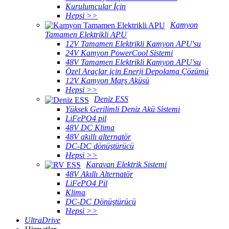
Kurulumcular İçin
Hepsi >>
Kamyon
Tamamen Elektrikli APU
12V Tamamen Elektrikli Kamyon APU'su
24V Kamyon PowerCool Sistemi
48V Tamamen Elektrikli Kamyon APU'su
Özel Araçlar için Enerji Depolama Çözümü
12V Kamyon Marş Aküsü
Hepsi >>
Deniz ESS
Yüksek Gerilimli Deniz Akü Sistemi
LiFePO4 pil
48V DC Klima
48V akıllı alternatör
DC-DC dönüştürücü
Hepsi >>
Karavan Elektrik Sistemi
48V Akıllı Alternatör
LiFePO4 Pil
Klima
DC-DC Dönüştürücü
Hepsi >>
UltraDrive