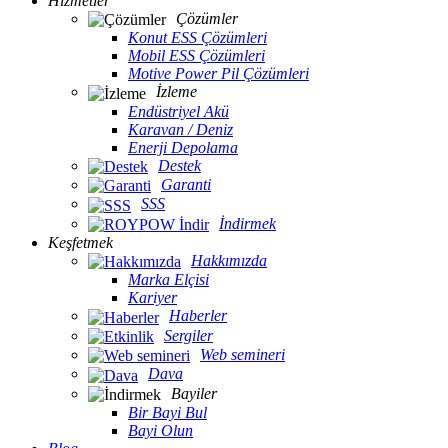
Hizmetler
Çözümler
Konut ESS Çözümleri
Mobil ESS Çözümleri
Motive Power Pil Çözümleri
İzleme
Endüstriyel Akü
Karavan / Deniz
Enerji Depolama
Destek
Garanti
SSS
İndirmek
Keşfetmek
Hakkımızda
Marka Elçisi
Kariyer
Haberler
Sergiler
Web semineri
Dava
Bayiler
Bir Bayi Bul
Bayi Olun