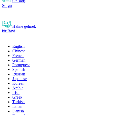
Ön satış
Sorgu
Haline gelmek
bir Bayi
English
Chinese
French
German
Portuguese
Spanish
Russian
Japanese
Korean
Arabic
Irish
Greek
Turkish
Italian
Danish