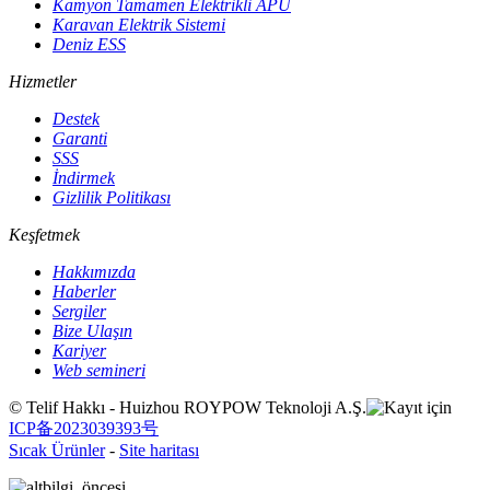
Kamyon Tamamen Elektrikli APU
Karavan Elektrik Sistemi
Deniz ESS
Hizmetler
Destek
Garanti
SSS
İndirmek
Gizlilik Politikası
Keşfetmek
Hakkımızda
Haberler
Sergiler
Bize Ulaşın
Kariyer
Web semineri
© Telif Hakkı - Huizhou ROYPOW Teknoloji A.Ş.
ICP备2023039393号
Sıcak Ürünler
-
Site haritası