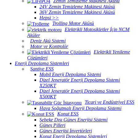
Zemin Temizleme Makinesi Aküsü
24V Zemin Temizleme Makinesi Aküsü
36V Zemin Temizleme Makinesi Aküsü
Hepsi >>
Trolling Motor Aküsü
Elektrikli Motosikletler İçin NCM
Aküler
Deniz Akü Sistemi
Motor ve Kontrolör
Elektrikli Yenileme
Çözümleri
Enerji Depolama Sistemleri
Şantiye ESS
Mobil Enerji Depolama Sistemi
Dizel Jeneratör Enerji Depolama Sistemi
X250KT
Dizel Jeneratör Enerji Depolama Sistemi
X500KT
Ticari ve Endüstriyel ESS
Hava Soğutmalı Enerji Depolama Sistemi
Konut ESS
Şebeke Dışı Güneş Enerjisi Sistemi
Güneş Pilleri
Güneş Enerjisi İnvertörleri
Konut Enerji Depolama Sistemleri