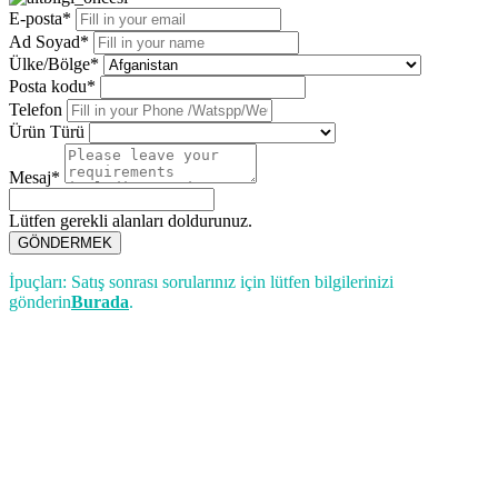
E-posta*
Ad Soyad*
Ülke/Bölge*
Posta kodu*
Telefon
Ürün Türü
Mesaj*
Lütfen gerekli alanları doldurunuz.
GÖNDERMEK
İpuçları: Satış sonrası sorularınız için lütfen bilgilerinizi
gönderin
Burada
.