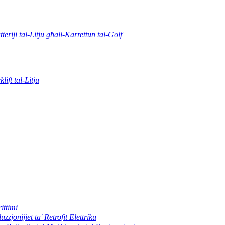
tteriji tal-Litju għall-Karrettun tal-Golf
klift tal-Litju
ittimi
uzzjonijiet ta' Retrofit Elettriku