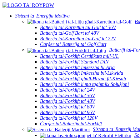
Sistemi ta' Enerġija Mottiva
Ba
Batterija tal-Karrettun tal-Golf ta' 36V
Batterija tal-Golf Bart ta' 48V
Batterija tal-Karrettun tal-Golf ta' 72V
Ċarġer tal-Batterija tal-Golf Cart
Batteriji tal-For
Batterija tal-Forklift Ċertifikata mill-UL
Batterija tal-Forklift Standard DIN
Batterija tal-Forklift Imkessħa bl-Arja
Batterija tal-Forklift Imkessħa bil-Likwidu
Batterija tal-Forklift għall-Ħażna fil-Kiesaħ
Batterija tal-Forklift li ma tagħmilx Splużjoni
Batterija tal-Forklift ta' 24V
Batterija tal-Forklift ta' 36V
Batterija tal-Forklift ta' 48V
Batterija tal-Forklift ta' 80V
Batterija tal-Forklift ta' 96V
Batterija tal-Forklift ta' 120V
Ċarġer tal-Batterija tal-Forklift
Sistema ta' Batteriji Mar
Sol