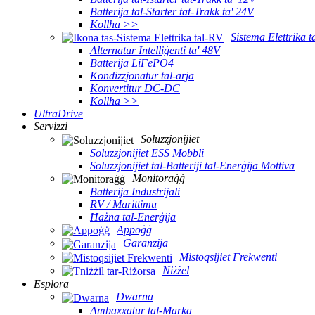
Batterija tal-Starter tat-Trakk ta' 24V
Kollha >>
Sistema Elettrika 
Alternatur Intelliġenti ta' 48V
Batterija LiFePO4
Kondizzjonatur tal-arja
Konvertitur DC-DC
Kollha >>
UltraDrive
Servizzi
Soluzzjonijiet
Soluzzjonijiet ESS Mobbli
Soluzzjonijiet tal-Batteriji tal-Enerġija Mottiva
Monitoraġġ
Batterija Industrijali
RV / Marittimu
Ħażna tal-Enerġija
Appoġġ
Garanzija
Mistoqsijiet Frekwenti
Niżżel
Esplora
Dwarna
Ambaxxatur tal-Marka