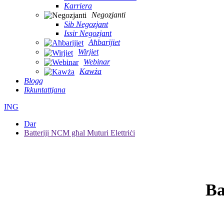
Karriera
Negozjanti
Sib Negozjant
Issir Negozjant
Aħbarijiet
Wirjiet
Webinar
Kawża
Blogg
Ikkuntattjana
ING
Dar
Batteriji NCM għal Muturi Elettriċi
Ba