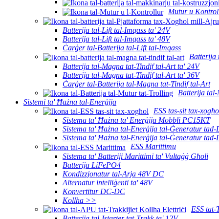
Mutur u Kontrol
Batterija tal-Lift tal-Imqass ta' 24V
Batterija tal-Lift tal-Imqass ta' 48V
Ċarġer tal-Batterija tal-Lift tal-Imqass
Batterija 
Batterija tal-Magna tat-Tindif tal-Art ta' 24V
Batterija tal-Magna tat-Tindif tal-Art ta' 36V
Ċarġer tal-Batterija tal-Magna tat-Tindif tal-Art
Batterija tal
Sistemi ta' Ħażna tal-Enerġija
ESS tas-sit tax-xogħo
Sistema ta' Ħażna ta' Enerġija Mobbli PC15KT
Sistema ta' Ħażna tal-Enerġija tal-Ġeneratur tad
Sistema ta' Ħażna tal-Enerġija tal-Ġeneratur tad
ESS Marittimu
Sistema ta' Batteriji Marittimi ta' Vultaġġ Għoli
Batterija LiFePO4
Kondizzjonatur tal-Arja 48V DC
Alternatur intelliġenti ta' 48V
Konvertitur DC-DC
Kollha >>
ESS tat-
Batterija tal-Istarter tat-Trakk ta' 12V