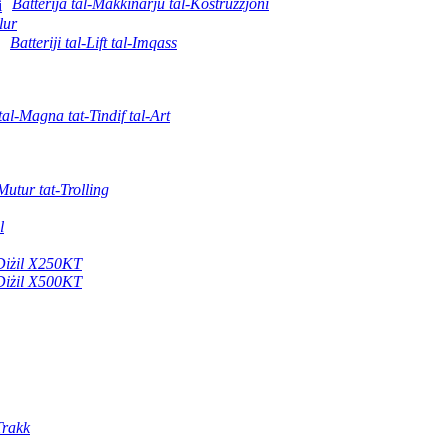
Batterija tal-Makkinarju tal-Kostruzzjoni
lur
Batteriji tal-Lift tal-Imqass
tal-Magna tat-Tindif tal-Art
-Mutur tat-Trolling
l
-Diżil X250KT
-Diżil X500KT
Trakk