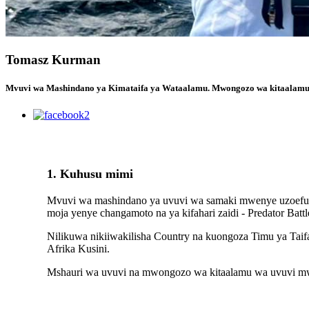
Tomasz Kurman
Mvuvi wa Mashindano ya Kimataifa ya Wataalamu. Mwongozo wa kitaalamu w
1. Kuhusu mimi
Mvuvi wa mashindano ya uvuvi wa samaki mwenye uzoefu w
moja yenye changamoto na ya kifahari zaidi - Predator Battle
Nilikuwa nikiiwakilisha Country na kuongoza Timu ya Taifa 
Afrika Kusini.
Mshauri wa uvuvi na mwongozo wa kitaalamu wa uvuvi mw