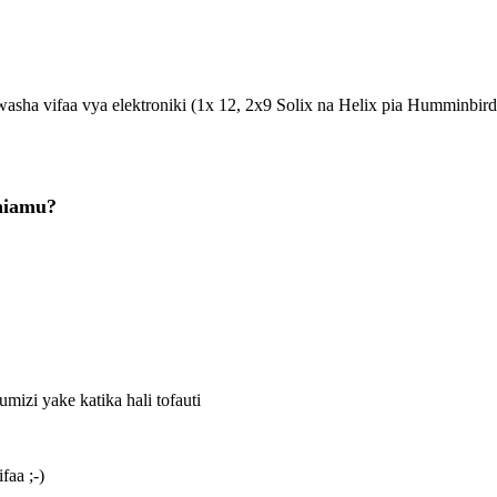
sha vifaa vya elektroniki (1x 12, 2x9 Solix na Helix pia Humminbir
thiamu?
mizi yake katika hali tofauti
aa ;-)