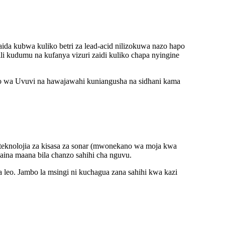
aida kubwa kuliko betri za lead-acid nilizokuwa nazo hapo
li kudumu na kufanya vizuri zaidi kuliko chapa nyingine
o wa Uvuvi na hawajawahi kuniangusha na sidhani kama
 teknolojia za kisasa za sonar (mwonekano wa moja kwa
haina maana bila chanzo sahihi cha nguvu.
a leo. Jambo la msingi ni kuchagua zana sahihi kwa kazi