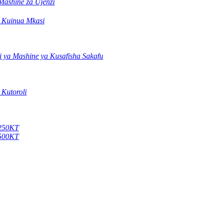
 Mashine za Ujenzi
a Kuinua Mkasi
i ya Mashine ya Kusafisha Sakafu
 Kutoroli
X250KT
X500KT