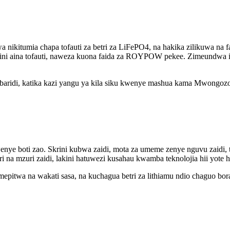
 nikitumia chapa tofauti za betri za LiFePO4, na hakika zilikuwa na f
 lakini aina tofauti, naweza kuona faida za ROYPOW pekee. Zimeundwa i
baridi, katika kazi yangu ya kila siku kwenye mashua kama Mwongoz
nye boti zao. Skrini kubwa zaidi, mota za umeme zenye nguvu zaidi,
ri na mzuri zaidi, lakini hatuwezi kusahau kwamba teknolojia hii yote 
imepitwa na wakati sasa, na kuchagua betri za lithiamu ndio chaguo bor