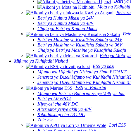
Betri ya
Mota na Kidhibiti
Betri z
Betri ya Kuinua Mkasi ya 24V
Betri ya Kuinua Mkasi ya 48V
Chaja ya Betri ya Kuinua Mkasi
Betr
Betri ya Mashine ya Kusafisha Sakafu ya 24V
Betri ya Mashine ya Kusafisha Sakafu ya 36V
Chaja ya Betri ya Mashine ya Kusafisha Sakafu
Betri ya Mota ya
Mifumo ya Kuhifadhi Nishati
ESS ya kazi
Mfumo wa Hifadhi ya Nishati ya Simu PC15KT
Jenereta ya Dizeli Mfumo wa Kuhifadhi Nishati 
Jenereta ya Dizeli Mfumo wa Kuhifadhi Nishati 
ESS ya Baharini
Mfumo wa Betri za Baharini zenye Volti ya Juu
Betri ya LiFePO4
Kiyoyozi cha 48V DC
Alternator yenye akili ya 48V
Kibadilishaji cha DC-DC
Zote >>
Lori ESS
Betri ya Kuanzisha Lori ya 12V