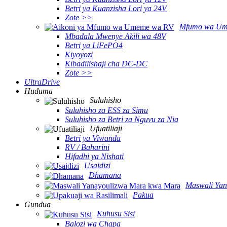
Betri ya Kuanzisha Lori ya 24V
Zote >>
Mfumo wa Um
Mbadala Mwenye Akili wa 48V
Betri ya LiFePO4
Kiyoyozi
Kibadilishaji cha DC-DC
Zote >>
UltraDrive
Huduma
Suluhisho
Suluhisho za ESS za Simu
Suluhisho za Betri za Nguvu za Nia
Ufuatiliaji
Betri ya Viwanda
RV / Baharini
Hifadhi ya Nishati
Usaidizi
Dhamana
Maswali Ya
Pakua
Gundua
Kuhusu Sisi
Balozi wa Chapa