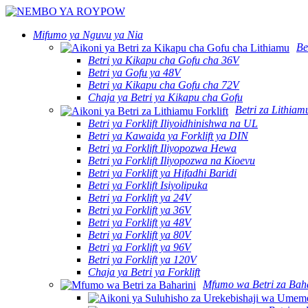
Mifumo ya Nguvu ya Nia
Be
Betri ya Kikapu cha Gofu cha 36V
Betri ya Gofu ya 48V
Betri ya Kikapu cha Gofu cha 72V
Chaja ya Betri ya Kikapu cha Gofu
Betri za Lithiamu
Betri ya Forklift Iliyoidhinishwa na UL
Betri ya Kawaida ya Forklift ya DIN
Betri ya Forklift Iliyopozwa Hewa
Betri ya Forklift Iliyopozwa na Kioevu
Betri ya Forklift ya Hifadhi Baridi
Betri ya Forklift Isiyolipuka
Betri ya Forklift ya 24V
Betri ya Forklift ya 36V
Betri ya Forklift ya 48V
Betri ya Forklift ya 80V
Betri ya Forklift ya 96V
Betri ya Forklift ya 120V
Chaja ya Betri ya Forklift
Mfumo wa Betri za Bah