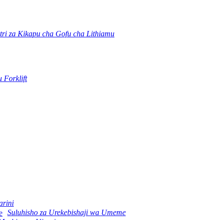
tri za Kikapu cha Gofu cha Lithiamu
 Forklift
arini
Suluhisho za Urekebishaji wa Umeme