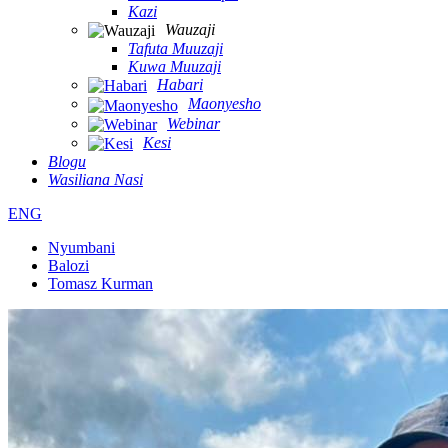
Kazi
Wauzaji
Tafuta Muuzaji
Kuwa Muuzaji
Habari
Maonyesho
Webinar
Kesi
Blogu
Wasiliana Nasi
ENG
Nyumbani
Balozi
Tomasz Kurman