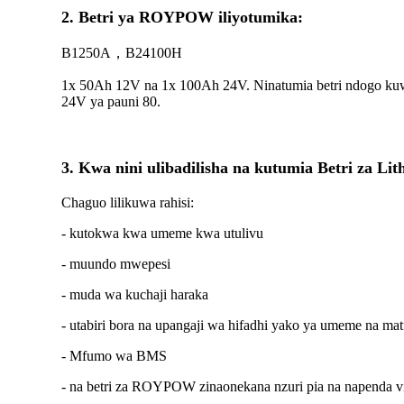
2. Betri ya ROYPOW iliyotumika:
B1250A，B24100H
1x 50Ah 12V na 1x 100Ah 24V. Ninatumia betri ndogo kuwa
24V ya pauni 80.
3. Kwa nini ulibadilisha na kutumia Betri za Li
Chaguo lilikuwa rahisi:
- kutokwa kwa umeme kwa utulivu
- muundo mwepesi
- muda wa kuchaji haraka
- utabiri bora na upangaji wa hifadhi yako ya umeme na matu
- Mfumo wa BMS
- na betri za ROYPOW zinaonekana nzuri pia na napenda vif