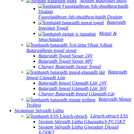
Siostam Bataraidh Mara
Fuasglaidhean Ath-shuidheachaidh Dealain
Bataraidh
Innealan Togail
Motair &
Smachdadair
Bataraidhean togail siosar
Bataraidh Togail Siosar 24V
Bataraidh Togail Siosar 48V
Charger Bataraidh Siosar Togail
Bataraidh
Inneal Glanadh Làir
Bataraidh Inneal Glanadh Làir 24V
Bataraidh Inneal Glanadh Làir 36V
Charger Bataraidh Inneal Glanaidh Làr
Bataraidh Motair
Trolling
Siostaman Stòraidh Lùtha
Làrach-obrach ESS
Siostam Stòraidh Lùtha Gluasadach PC15KT
Siostam Stòraidh Lùtha Gineadair Dìosail
X250KT