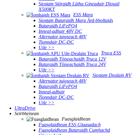
Siostam Stòraidh Lùtha Gineadair Dìosail
X500KT
ESS Mara
Siostam Bataraidh Mara Àrd-bholtaids
Bataraidh LiFePO4
Inneal-adhair 48V DC
Alternator tuigseach 48V
Tionndair DC-DC
Uile >>
Truca ESS
Bataraidh Tòiseachaidh Truca 12V
Bataraidh Tòiseachaidh Truca 24V
Uile >>
Siostam Dealain RV
Alternator tuigseach 48V
Bataraidh LiFePO4
Inneal-adhair
Tionndair DC-DC
Uile >>
UltraDrive
Seirbheisean
Fuasglaidhean
Fuasglaidhean ESS Gluasadach
Fuasglaidhean Bataraidh Cumhachd