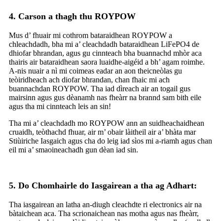
4. Carson a thagh thu ROYPOW
Mus d’ fhuair mi cothrom bataraidhean ROYPOW a
chleachdadh, bha mi a’ cleachdadh bataraidhean LiFePO4 de
dhiofar bhrandan, agus gu cinnteach bha buannachd mhòr aca
thairis air bataraidhean saora luaidhe-aigéid a bh’ agam roimhe.
A-nis nuair a nì mi coimeas eadar an aon theicneòlas gu
teòiridheach ach diofar bhrandan, chan fhaic mi ach
buannachdan ROYPOW. Tha iad dìreach air an togail gus
mairsinn agus gus dèanamh nas fheàrr na brannd sam bith eile
agus tha mi cinnteach leis an sin!
Tha mi a’ cleachdadh mo ROYPOW ann an suidheachaidhean
cruaidh, teòthachd fhuar, air m’ obair làitheil air a’ bhàta mar
Stiùiriche Iasgaich agus cha do leig iad sìos mi a-riamh agus chan
eil mi a’ smaoineachadh gun dèan iad sin.
5. Do Chomhairle do Iasgairean a tha ag Adhart:
Tha iasgairean an latha an-diugh cleachdte ri electronics air na
bàtaichean aca. Tha scrionaichean nas motha agus nas fheàrr,