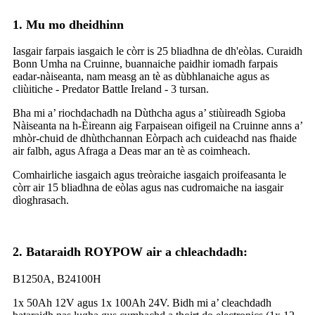
1. Mu mo dheidhinn
Iasgair farpais iasgaich le còrr is 25 bliadhna de dh'eòlas. Curaidh
Bonn Umha na Cruinne, buannaiche paidhir iomadh farpais
eadar-nàiseanta, nam measg an tè as dùbhlanaiche agus as
cliùitiche - Predator Battle Ireland - 3 tursan.
Bha mi a’ riochdachadh na Dùthcha agus a’ stiùireadh Sgioba
Nàiseanta na h-Èireann aig Farpaisean oifigeil na Cruinne anns a’
mhòr-chuid de dhùthchannan Eòrpach ach cuideachd nas fhaide
air falbh, agus Afraga a Deas mar an tè as coimheach.
Comhairliche iasgaich agus treòraiche iasgaich proifeasanta le
còrr air 15 bliadhna de eòlas agus nas cudromaiche na iasgair
dìoghrasach.
2. Bataraidh ROYPOW air a chleachdadh:
B1250A, B24100H
1x 50Ah 12V agus 1x 100Ah 24V. Bidh mi a’ cleachdadh