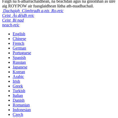
Faigh na h-atharrachaidhean, na beachdan agus na gnìomhan as ùire
aig ROYPOW air fuasglaidhean lùtha ath-nuadhachail.
Dachaigh
Còmhradh a-nis
Ro-reic
Ceist
Às dèidh reic
Ceist
Bi nad
neach-reic
English
Chinese
French
German
Portuguese
Spanish
Russian
Japanese
Korean
Arabic
Irish
Greek
Turkish
Italian
Danish
Romanian
Indonesian
Czech