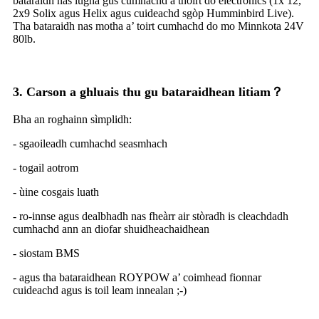
bataraidh nas lugha gus cumhachd a thoirt do electronics (1x 12,
2x9 Solix agus Helix agus cuideachd sgòp Humminbird Live).
Tha bataraidh nas motha a’ toirt cumhachd do mo Minnkota 24V
80lb.
3. Carson a ghluais thu gu bataraidhean litiam？
Bha an roghainn sìmplidh:
- sgaoileadh cumhachd seasmhach
- togail aotrom
- ùine cosgais luath
- ro-innse agus dealbhadh nas fheàrr air stòradh is cleachdadh
cumhachd ann an diofar shuidheachaidhean
- siostam BMS
- agus tha bataraidhean ROYPOW a’ coimhead fionnar
cuideachd agus is toil leam innealan ;-)