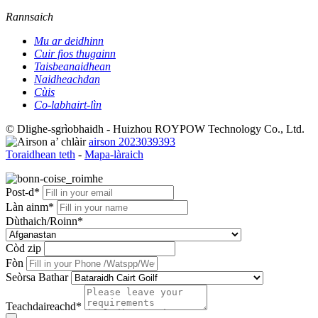
Rannsaich
Mu ar deidhinn
Cuir fios thugainn
Taisbeanaidhean
Naidheachdan
Cùis
Co-labhairt-lìn
© Dlighe-sgrìobhaidh - Huizhou ROYPOW Technology Co., Ltd.
airson 2023039393
Toraidhean teth
-
Mapa-làraich
Post-d*
Làn ainm*
Dùthaich/Roinn*
Còd zip
Fòn
Seòrsa Bathar
Teachdaireachd*