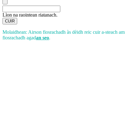
Lìon na raointean riatanach.
CUIR
Molaidhean: Airson fiosrachadh às dèidh reic cuir a-steach am
fiosrachadh agad
an seo
.