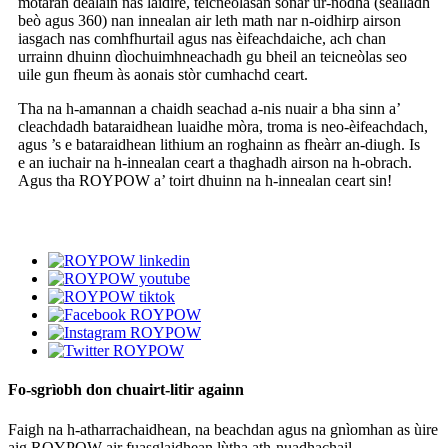
motaran dealain nas làidire, teicneòlasan sonar ùr-nodha (sealladh
beò agus 360) nan innealan air leth math nar n-oidhirp airson
iasgach nas comhfhurtail agus nas èifeachdaiche, ach chan
urrainn dhuinn dìochuimhneachadh gu bheil an teicneòlas seo
uile gun fheum às aonais stòr cumhachd ceart.
Tha na h-amannan a chaidh seachad a-nis nuair a bha sinn a’
cleachdadh bataraidhean luaidhe mòra, troma is neo-èifeachdach,
agus ’s e bataraidhean lithium an roghainn as fheàrr an-diugh. Is
e an iuchair na h-innealan ceart a thaghadh airson na h-obrach.
Agus tha ROYPOW a’ toirt dhuinn na h-innealan ceart sin!
Fo-sgrìobh don chuairt-litir againn
Faigh na h-atharrachaidhean, na beachdan agus na gnìomhan as ùire
aig ROYPOW air fuasglaidhean lùtha ath-nuadhachail.