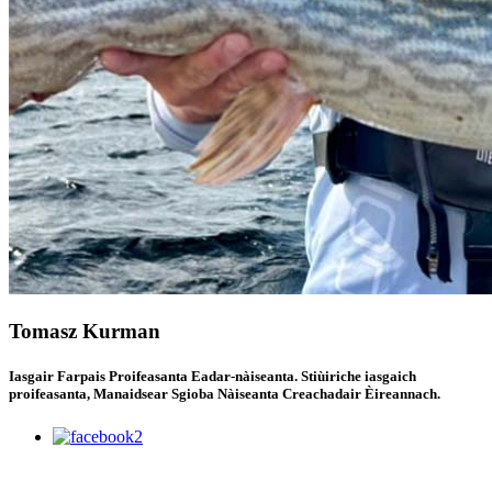
Tomasz Kurman
Iasgair Farpais Proifeasanta Eadar-nàiseanta. Stiùiriche iasgaich
proifeasanta, Manaidsear Sgioba Nàiseanta Creachadair Èireannach.