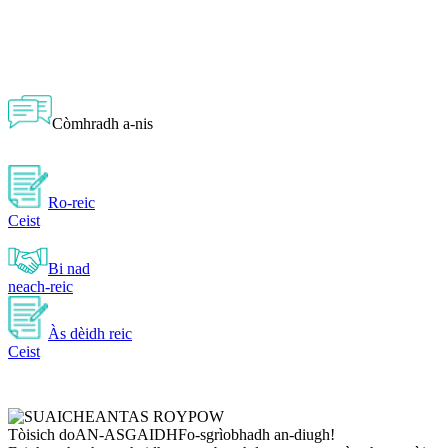
Còmhradh a-nis
Ro-reic
Ceist
Bi nad
neach-reic
Às dèidh reic
Ceist
Tòisich do
AN-ASGAIDH
Fo-sgrìobhadh an-diugh!