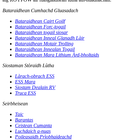
Bataraidhean Cumhachd Gluasadach
Bataraidhean Cairt Goilf
Bataraidhean Forc-togail
Bataraidhean togail siosar
Bataraidhean Inneal Glanadh Làir
Bataraidhean Motair Trolling
Bataraidhean Innealan Togail
Bataraidhean Mara Lithium Àrd-bholtaids
Siostaman Stòraidh Lùtha
Làrach-obrach ESS
ESS Mara
Siostam Dealain RV
Truca ESS
Seirbheisean
Taic
Barantas
Ceistean Cumanta
Luchdaich a-nuas
Poileasaidh Prìobhaideachd