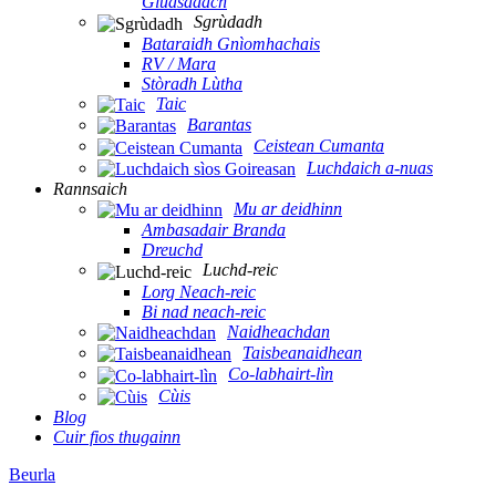
Gluasadach
Sgrùdadh
Bataraidh Gnìomhachais
RV / Mara
Stòradh Lùtha
Taic
Barantas
Ceistean Cumanta
Luchdaich a-nuas
Rannsaich
Mu ar deidhinn
Ambasadair Branda
Dreuchd
Luchd-reic
Lorg Neach-reic
Bi nad neach-reic
Naidheachdan
Taisbeanaidhean
Co-labhairt-lìn
Cùis
Blog
Cuir fios thugainn
Beurla