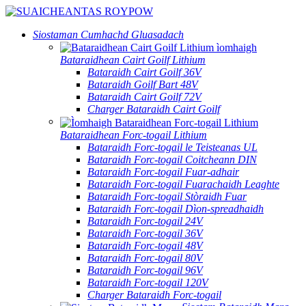
Siostaman Cumhachd Gluasadach
Bataraidhean Cairt Goilf Lithium
Bataraidh Cairt Goilf 36V
Bataraidh Goilf Bart 48V
Bataraidh Cairt Goilf 72V
Charger Bataraidh Cairt Goilf
Bataraidhean Forc-togail Lithium
Bataraidh Forc-togail le Teisteanas UL
Bataraidh Forc-togail Coitcheann DIN
Bataraidh Forc-togail Fuar-adhair
Bataraidh Forc-togail Fuarachaidh Leaghte
Bataraidh Forc-togail Stòraidh Fuar
Bataraidh Forc-togail Dìon-spreadhaidh
Bataraidh Forc-togail 24V
Bataraidh Forc-togail 36V
Bataraidh Forc-togail 48V
Bataraidh Forc-togail 80V
Bataraidh Forc-togail 96V
Bataraidh Forc-togail 120V
Charger Bataraidh Forc-togail