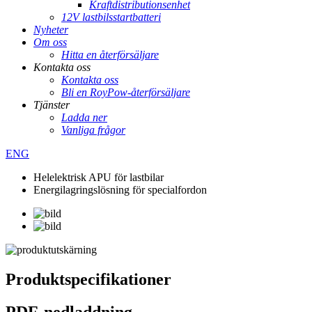
Kraftdistributionsenhet
12V lastbilsstartbatteri
Nyheter
Om oss
Hitta en återförsäljare
Kontakta oss
Kontakta oss
Bli en RoyPow-återförsäljare
Tjänster
Ladda ner
Vanliga frågor
ENG
Helelektrisk APU för lastbilar
Energilagringslösning för specialfordon
Produktspecifikationer
PDF-nedladdning