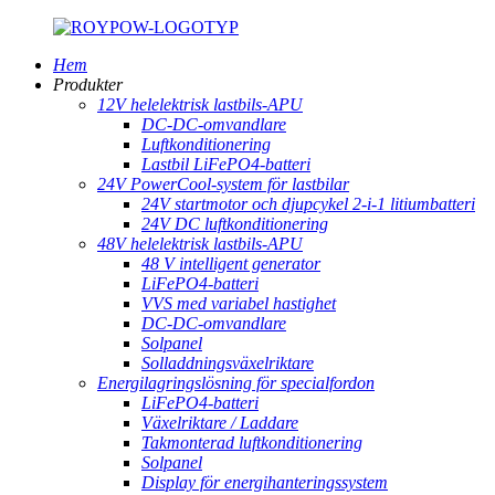
Hem
Produkter
12V helelektrisk lastbils-APU
DC-DC-omvandlare
Luftkonditionering
Lastbil LiFePO4-batteri
24V PowerCool-system för lastbilar
24V startmotor och djupcykel 2-i-1 litiumbatteri
24V DC luftkonditionering
48V helelektrisk lastbils-APU
48 V intelligent generator
LiFePO4-batteri
VVS med variabel hastighet
DC-DC-omvandlare
Solpanel
Solladdningsväxelriktare
Energilagringslösning för specialfordon
LiFePO4-batteri
Växelriktare / Laddare
Takmonterad luftkonditionering
Solpanel
Display för energihanteringssystem