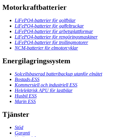
Motorkraftbatterier
LiFePO4-batterier för golfbilar
LiFePO4-batterier för gaffeltruckar
LiFePO4-batterier för arbetsplattformar
LiFePO4-batterier för rengöringsmaskiner
LiFePO4-batterier för trollingmotorer
NCM-batterier för elmotorcyklar
Energilagringssystem
Solcellsbaserad batteribackup utanför elnätet
Bostads-ESS
Kommersiell och industriell ESS
Helelektrisk APU för lastbilar
Husbil ESS
Marin ESS
Tjänster
Stöd
Garanti