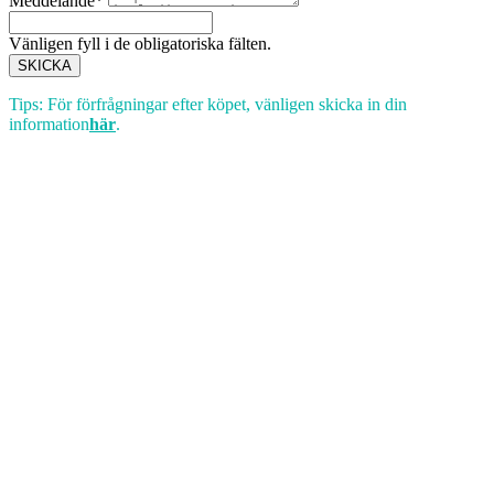
Meddelande*
Vänligen fyll i de obligatoriska fälten.
SKICKA
Tips: För förfrågningar efter köpet, vänligen skicka in din
information
här
.