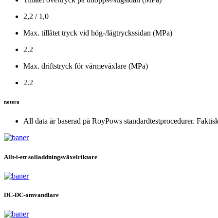
2,2 / 1,0
Max. tillåtet tryck vid hög-/lågtryckssidan (MPa)
2.2
Max. driftstryck för värmeväxlare (MPa)
2.2
notera
All data är baserad på RoyPows standardtestprocedurer. Faktisk
Allt-i-ett solladdningsväxelriktare
DC-DC-omvandlare