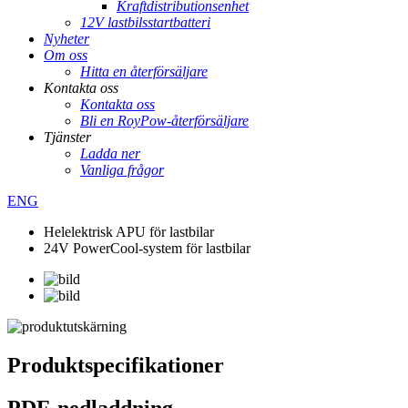
Kraftdistributionsenhet
12V lastbilsstartbatteri
Nyheter
Om oss
Hitta en återförsäljare
Kontakta oss
Kontakta oss
Bli en RoyPow-återförsäljare
Tjänster
Ladda ner
Vanliga frågor
ENG
Helelektrisk APU för lastbilar
24V PowerCool-system för lastbilar
Produktspecifikationer
PDF-nedladdning