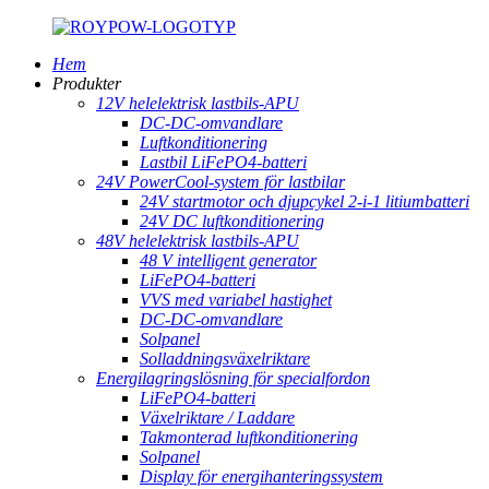
Hem
Produkter
12V helelektrisk lastbils-APU
DC-DC-omvandlare
Luftkonditionering
Lastbil LiFePO4-batteri
24V PowerCool-system för lastbilar
24V startmotor och djupcykel 2-i-1 litiumbatteri
24V DC luftkonditionering
48V helelektrisk lastbils-APU
48 V intelligent generator
LiFePO4-batteri
VVS med variabel hastighet
DC-DC-omvandlare
Solpanel
Solladdningsväxelriktare
Energilagringslösning för specialfordon
LiFePO4-batteri
Växelriktare / Laddare
Takmonterad luftkonditionering
Solpanel
Display för energihanteringssystem