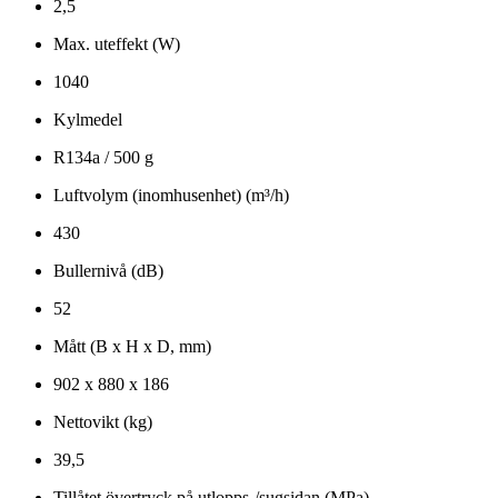
2,5
Max. uteffekt (W)
1040
Kylmedel
R134a / 500 g
Luftvolym (inomhusenhet) (m³/h)
430
Bullernivå (dB)
52
Mått (B x H x D, mm)
902 x 880 x 186
Nettovikt (kg)
39,5
Tillåtet övertryck på utlopps-/sugsidan (MPa)