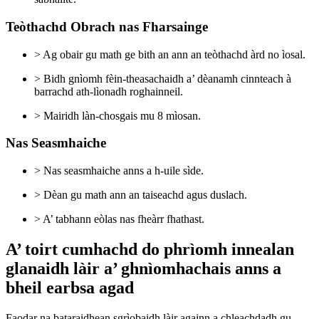
Teòthachd Obrach nas Fharsainge
> Ag obair gu math ge bith an ann an teòthachd àrd no ìosal.
> Bidh gnìomh fèin-theasachaidh a’ dèanamh cinnteach à
barrachd ath-lìonadh roghainneil.
> Mairidh làn-chosgais mu 8 mìosan.
Nas Seasmhaiche
> Nas seasmhaiche anns a h-uile sìde.
> Dèan gu math ann an taiseachd agus duslach.
> A’ tabhann eòlas nas fheàrr fhathast.
A’ toirt cumhachd do phrìomh innealan
glanaidh làir a’ ghnìomhachais anns a
bheil earbsa agad
Faodar na bataraidhean sgrìobaidh làir againn a chleachdadh gu