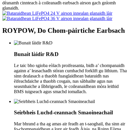
dèanamh cinnteach à coileanadh earbsach airson gach gnìomh
glanaidh.
ROYPOW, Do Chom-pàirtiche Earbsach
Bunait làidir R&D
Le taic bho sgioba eòlach proifeasanta, bidh a’ chompanaidh
againn a’ leasachadh stòran cumhachd forklift gu lithium. Tha
sinn dealasach a thaobh fuasglaidhean bataraidh nas
èifeachdaiche a thaobh cosgais, nas sàbhailte agus nas
seasmhaiche a lìbhrigeadh, le coileanaidhean mòra leithid
BMS tuigseach agus smachd iomallach.
Seirbheis Luchd-ceannach Smaoineachail
Mar bhrand a tha ag amas air feadh an t-saoghail, tha sinn air
fo-chompanaidhean a lorg air feadh Àisia, na Roinn Eòrpa,