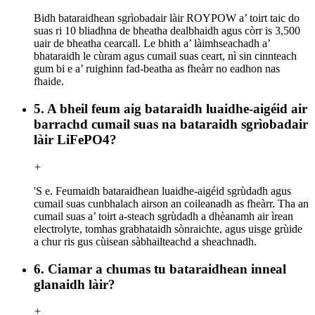
Bidh bataraidhean sgrìobadair làir ROYPOW a’ toirt taic do
suas ri 10 bliadhna de bheatha dealbhaidh agus còrr is 3,500
uair de bheatha cearcall. Le bhith a’ làimhseachadh a’
bhataraidh le cùram agus cumail suas ceart, nì sin cinnteach
gum bi e a’ ruighinn fad-beatha as fheàrr no eadhon nas
fhaide.
5. A bheil feum aig bataraidh luaidhe-aigéid air
barrachd cumail suas na bataraidh sgrìobadair
làir LiFePO4?
+
'S e. Feumaidh bataraidhean luaidhe-aigéid sgrùdadh agus
cumail suas cunbhalach airson an coileanadh as fheàrr. Tha an
cumail suas a’ toirt a-steach sgrùdadh a dhèanamh air ìrean
electrolyte, tomhas grabhataidh sònraichte, agus uisge grùide
a chur ris gus cùisean sàbhailteachd a sheachnadh.
6. Ciamar a chumas tu bataraidhean inneal
glanaidh làir?
+