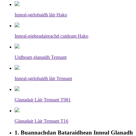
Inneal-sgrìobaidh làir Hako
Inneal-nigheadaireachd cuideam Hako
Uidheam glanaidh Tennant
Inneal-sgrìobaidh làir Tennant
Glanadair Làir Tennant T981
Glanadair Làir Tennant T16
1. Buannachdan Bataraidhean Inneal Glanadh