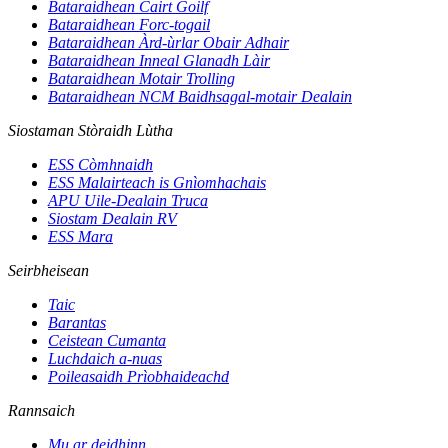
Bataraidhean Cairt Goilf
Bataraidhean Forc-togail
Bataraidhean Àrd-ùrlar Obair Adhair
Bataraidhean Inneal Glanadh Làir
Bataraidhean Motair Trolling
Bataraidhean NCM Baidhsagal-motair Dealain
Siostaman Stòraidh Lùtha
ESS Còmhnaidh
ESS Malairteach is Gnìomhachais
APU Uile-Dealain Truca
Siostam Dealain RV
ESS Mara
Seirbheisean
Taic
Barantas
Ceistean Cumanta
Luchdaich a-nuas
Poileasaidh Prìobhaideachd
Rannsaich
Mu ar deidhinn