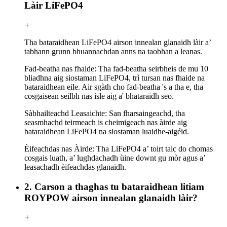
Làir LiFePO4
+
Tha bataraidhean LiFePO4 airson innealan glanaidh làir a’
tabhann grunn bhuannachdan anns na taobhan a leanas.
Fad-beatha nas fhaide: Tha fad-beatha seirbheis de mu 10
bliadhna aig siostaman LiFePO4, trì tursan nas fhaide na
bataraidhean eile. Air sgàth cho fad-beatha 's a tha e, tha
cosgaisean seilbh nas ìsle aig a' bhataraidh seo.
Sàbhailteachd Leasaichte: San fharsaingeachd, tha
seasmhachd teirmeach is cheimigeach nas àirde aig
bataraidhean LiFePO4 na siostaman luaidhe-aigéid.
Èifeachdas nas Àirde: Tha LiFePO4 a’ toirt taic do chomas
cosgais luath, a’ lughdachadh ùine downt gu mòr agus a’
leasachadh èifeachdas glanaidh.
2. Carson a thaghas tu bataraidhean litiam
ROYPOW airson innealan glanaidh làir?
+