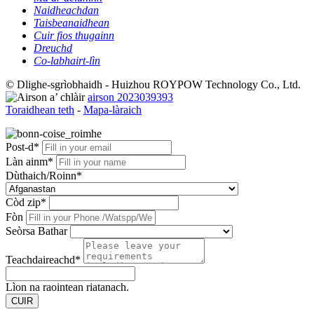
Naidheachdan
Taisbeanaidhean
Cuir fios thugainn
Dreuchd
Co-labhairt-lìn
© Dlighe-sgrìobhaidh - Huizhou ROYPOW Technology Co., Ltd.
airson 2023039393
Toraidhean teth
-
Mapa-làraich
Post-d*
Làn ainm*
Dùthaich/Roinn*
Còd zip*
Fòn
Seòrsa Bathar
Teachdaireachd*
Lìon na raointean riatanach.
CUIR