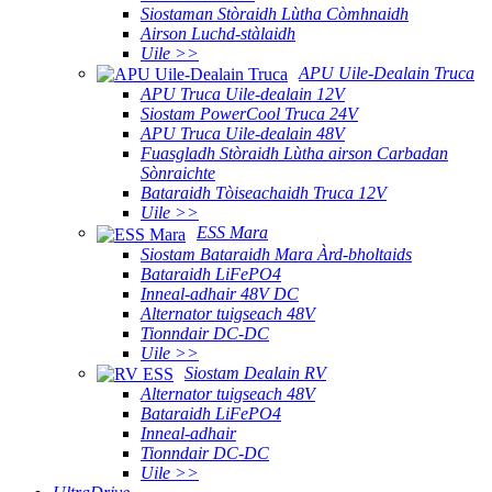
Siostaman Stòraidh Lùtha Còmhnaidh
Airson Luchd-stàlaidh
Uile >>
APU Uile-Dealain Truca
APU Truca Uile-dealain 12V
Siostam PowerCool Truca 24V
APU Truca Uile-dealain 48V
Fuasgladh Stòraidh Lùtha airson Carbadan
Sònraichte
Bataraidh Tòiseachaidh Truca 12V
Uile >>
ESS Mara
Siostam Bataraidh Mara Àrd-bholtaids
Bataraidh LiFePO4
Inneal-adhair 48V DC
Alternator tuigseach 48V
Tionndair DC-DC
Uile >>
Siostam Dealain RV
Alternator tuigseach 48V
Bataraidh LiFePO4
Inneal-adhair
Tionndair DC-DC
Uile >>