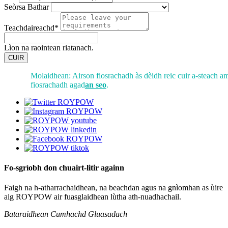
Seòrsa Bathar
Teachdaireachd*
Lìon na raointean riatanach.
CUIR
Molaidhean: Airson fiosrachadh às dèidh reic cuir a-steach a
fiosrachadh agad
an seo
.
Fo-sgrìobh don chuairt-litir againn
Faigh na h-atharrachaidhean, na beachdan agus na gnìomhan as ùire
aig ROYPOW air fuasglaidhean lùtha ath-nuadhachail.
Bataraidhean Cumhachd Gluasadach