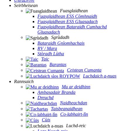
UltraDrive
Seirbheisean
Fuasglaidhean
Fuasglaidhean ESS Còmhnaidh
Fuasglaidhean ESS Gluasadach
Fuasglaidhean Bataraidh Cumhachd
Gluasadach
Sgrùdadh
Bataraidh Gnìomhachais
RV / Mara
Stòradh Lùtha
Taic
Barantas
Ceistean Cumanta
Luchdaich a-nuas
Rannsaich
Mu ar deidhinn
Ambasadair Branda
Dreuchd
Naidheachdan
Taisbeanaidhean
Co-labhairt-lìn
Cùis
Luchd-reic