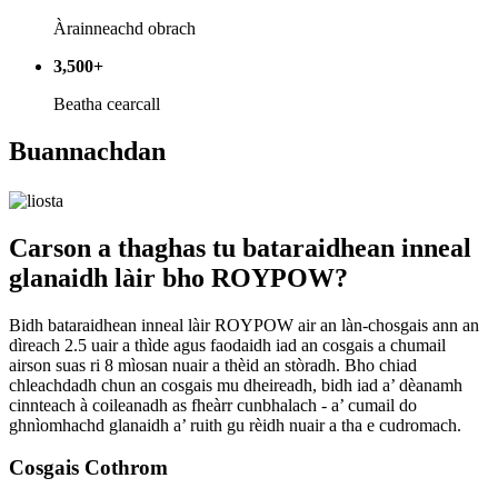
Àrainneachd obrach
3,500+
Beatha cearcall
Buannachdan
Carson a thaghas tu bataraidhean inneal
glanaidh làir bho ROYPOW?
Bidh bataraidhean inneal làir ROYPOW air an làn-chosgais ann an
dìreach 2.5 uair a thìde agus faodaidh iad an cosgais a chumail
airson suas ri 8 mìosan nuair a thèid an stòradh. Bho chiad
chleachdadh chun an cosgais mu dheireadh, bidh iad a’ dèanamh
cinnteach à coileanadh as fheàrr cunbhalach - a’ cumail do
ghnìomhachd glanaidh a’ ruith gu rèidh nuair a tha e cudromach.
Cosgais Cothrom