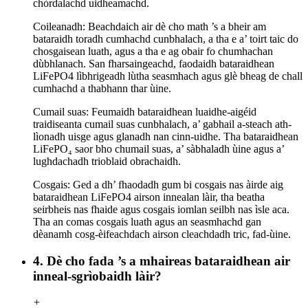
chòrdalachd uidheamachd.
Coileanadh: Beachdaich air dè cho math ’s a bheir am
bataraidh toradh cumhachd cunbhalach, a tha e a’ toirt taic do
chosgaisean luath, agus a tha e ag obair fo chumhachan
dùbhlanach. San fharsaingeachd, faodaidh bataraidhean
LiFePO4 lìbhrigeadh lùtha seasmhach agus glè bheag de chall
cumhachd a thabhann thar ùine.
Cumail suas: Feumaidh bataraidhean luaidhe-aigéid
traidiseanta cumail suas cunbhalach, a’ gabhail a-steach ath-
lìonadh uisge agus glanadh nan cinn-uidhe. Tha bataraidhean
LiFePO₄ saor bho chumail suas, a’ sàbhaladh ùine agus a’
lughdachadh trioblaid obrachaidh.
Cosgais: Ged a dh’ fhaodadh gum bi cosgais nas àirde aig
bataraidhean LiFePO4 airson innealan làir, tha beatha
seirbheis nas fhaide agus cosgais iomlan seilbh nas ìsle aca.
Tha an comas cosgais luath agus an seasmhachd gan
dèanamh cosg-èifeachdach airson cleachdadh tric, fad-ùine.
4. Dè cho fada ’s a mhaireas bataraidhean air
inneal-sgrìobaidh làir?
+