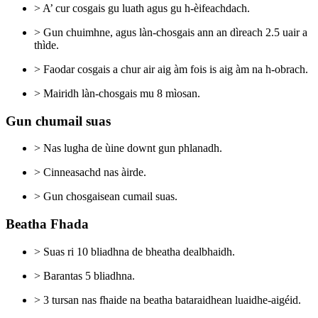
> A’ cur cosgais gu luath agus gu h-èifeachdach.
> Gun chuimhne, agus làn-chosgais ann an dìreach 2.5 uair a
thìde.
> Faodar cosgais a chur air aig àm fois is aig àm na h-obrach.
> Mairidh làn-chosgais mu 8 mìosan.
Gun chumail suas
> Nas lugha de ùine downt gun phlanadh.
> Cinneasachd nas àirde.
> Gun chosgaisean cumail suas.
Beatha Fhada
> Suas ri 10 bliadhna de bheatha dealbhaidh.
> Barantas 5 bliadhna.
> 3 tursan nas fhaide na beatha bataraidhean luaidhe-aigéid.