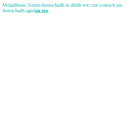
Molaidhean: Airson fiosrachadh às dèidh reic cuir a-steach am
fiosrachadh agad
an seo
.