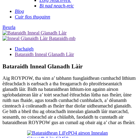
Lorg Neach-reic
Bi nad neach-reic
Blog
Cuir fios thugainn
Beurla
Dachaigh
Bataraidh Inneal Glanadh Làir
Bataraidh Inneal Glanadh Làir
Aig ROYPOW, tha sinn a’ tabhann fuasglaidhean cumhachd lithium
èifeachdach is earbsach a tha freagarrach do phroifeiseantaich
glanadh làir. Bidh na bataraidhean lithium-ion againn airson
sgrìobadairean làir a’ toirt seachad èifeachdas lùtha nas fheàrr, ùine
ruith nas fhaide, agus toradh cumhachd cunbhalach, a’ dèanamh
cinnteach à coileanadh as fheàrr thar diofar uidheamachd glanaidh.
Ge bith a bheil thu ag obrachadh innealan glanadh làir marcachd,
seasamh, no coiseachd air a chùlaibh, faodaidh tu cunntadh air
bataraidhean ROYPOW gus an cumail ag obair aig a’ char as fheàrr.