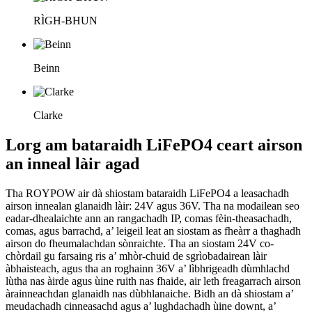
RÌGH-BHUN
Beinn
Clarke
Lorg am bataraidh LiFePO4 ceart airson
an inneal làir agad
Tha ROYPOW air dà shiostam bataraidh LiFePO4 a leasachadh
airson innealan glanaidh làir: 24V agus 36V. Tha na modailean seo
eadar-dhealaichte ann an rangachadh IP, comas fèin-theasachadh,
comas, agus barrachd, a’ leigeil leat an siostam as fheàrr a thaghadh
airson do fheumalachdan sònraichte. Tha an siostam 24V co-
chòrdail gu farsaing ris a’ mhòr-chuid de sgrìobadairean làir
àbhaisteach, agus tha an roghainn 36V a’ lìbhrigeadh dùmhlachd
lùtha nas àirde agus ùine ruith nas fhaide, air leth freagarrach airson
àrainneachdan glanaidh nas dùbhlanaiche. Bidh an dà shiostam a’
meudachadh cinneasachd agus a’ lughdachadh ùine downt, a’