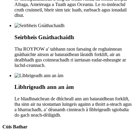
Afraga, Ameireaga a Tuath agus Oceania. Le ro-innleachd
cruth cruinneil, bheir sinn taic luath, earbsach agus ionadail
dhut.
Seirbheis Gnàthachaidh
Tha ROYPOW a’ tabhann raon farsaing de roghainnean
gnàthaichte airson ar bataraidhean làraidh forklift, air an
dealbhadh gus coinneachadh ri iarrtasan eadar-mheasgte ar
luchd-ceannach.
Lìbhrigeadh ann an àm
Le bliadhnaichean de dhìcheall ann am bataraidhean forklift,
tha sinn air na siostaman luingeis againn a thoirt a-steach agus
a bharrachadh, a’ dèanamh cinnteach à lìbhrigeadh sgiobalta
do gach neach-dèiligidh.
Cùis Bathar