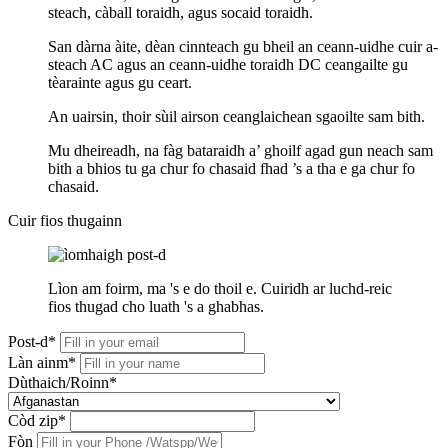
steach, càball toraidh, agus socaid toraidh.
San dàrna àite, dèan cinnteach gu bheil an ceann-uidhe cuir a-
steach AC agus an ceann-uidhe toraidh DC ceangailte gu
tèarainte agus gu ceart.
An uairsin, thoir sùil airson ceanglaichean sgaoilte sam bith.
Mu dheireadh, na fàg bataraidh a’ ghoilf agad gun neach sam
bith a bhios tu ga chur fo chasaid fhad ’s a tha e ga chur fo
chasaid.
Cuir fios thugainn
Lìon am foirm, ma 's e do thoil e. Cuiridh ar luchd-reic
fios thugad cho luath 's a ghabhas.
Post-d*
Làn ainm*
Dùthaich/Roinn*
Còd zip*
Fòn