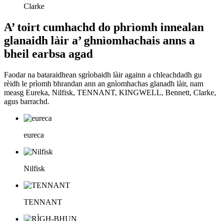
Clarke
A’ toirt cumhachd do phrìomh innealan
glanaidh làir a’ ghnìomhachais anns a
bheil earbsa agad
Faodar na bataraidhean sgrìobaidh làir againn a chleachdadh gu
rèidh le prìomh bhrandan ann an gnìomhachas glanadh làir, nam
measg Eureka, Nilfisk, TENNANT, KINGWELL, Bennett, Clarke,
agus barrachd.
eureca
Nilfisk
TENNANT