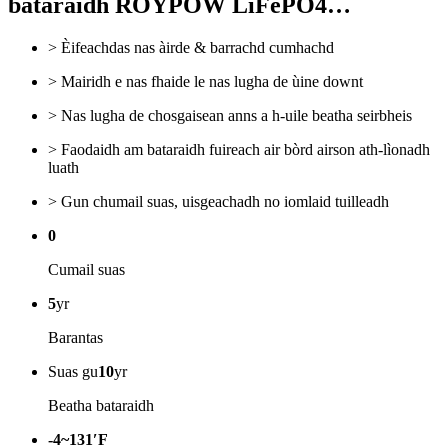
bataraidh ROYPOW LiFePO4…
> Èifeachdas nas àirde & barrachd cumhachd
> Mairidh e nas fhaide le nas lugha de ùine downt
> Nas lugha de chosgaisean anns a h-uile beatha seirbheis
> Faodaidh am bataraidh fuireach air bòrd airson ath-lìonadh
luath
> Gun chumail suas, uisgeachadh no iomlaid tuilleadh
0
Cumail suas
5
yr
Barantas
Suas gu
10
yr
Beatha bataraidh
-4~131′F