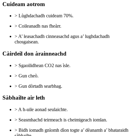
Cuideam aotrom
> Lùghdachadh cuideam 70%.
> Coileanadh nas fheàrr.
> A’ leasachadh cinneasachd agus a’ lughdachadh
chosgaisean.
Càirdeil don àrainneachd
> Sgaoilidhean CO2 nas ìsle.
> Gun cheò.
> Gun dòrtadh searbhag.
Sàbhailte air leth
> A h-uile aonad seulaichte.
> Seasmhachd teirmeach is cheimigeach iomlan.
> Bidh iomadh gnìomh dìon togte a’ dèanamh a’ bhataraidh
sàbhailte.