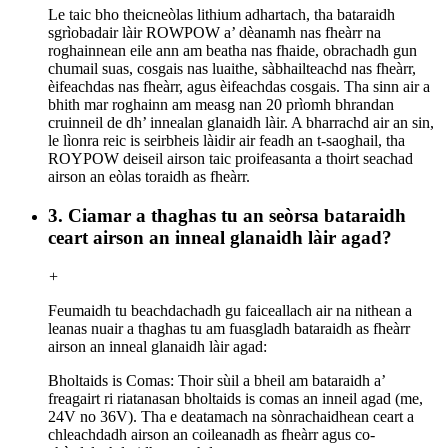
Le taic bho theicneòlas lithium adhartach, tha bataraidh
sgrìobadair làir ROWPOW a’ dèanamh nas fheàrr na
roghainnean eile ann am beatha nas fhaide, obrachadh gun
chumail suas, cosgais nas luaithe, sàbhailteachd nas fheàrr,
èifeachdas nas fheàrr, agus èifeachdas cosgais. Tha sinn air a
bhith mar roghainn am measg nan 20 prìomh bhrandan
cruinneil de dh’ innealan glanaidh làir. A bharrachd air an sin,
le lìonra reic is seirbheis làidir air feadh an t-saoghail, tha
ROYPOW deiseil airson taic proifeasanta a thoirt seachad
airson an eòlas toraidh as fheàrr.
3. Ciamar a thaghas tu an seòrsa bataraidh
ceart airson an inneal glanaidh làir agad?
+
Feumaidh tu beachdachadh gu faiceallach air na nithean a
leanas nuair a thaghas tu am fuasgladh bataraidh as fheàrr
airson an inneal glanaidh làir agad:
Bholtaids is Comas: Thoir sùil a bheil am bataraidh a’
freagairt ri riatanasan bholtaids is comas an inneil agad (me,
24V no 36V). Tha e deatamach na sònrachaidhean ceart a
chleachdadh airson an coileanadh as fheàrr agus co-