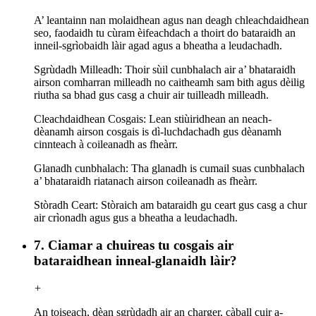
A’ leantainn nan molaidhean agus nan deagh chleachdaidhean
seo, faodaidh tu cùram èifeachdach a thoirt do bataraidh an
inneil-sgrìobaidh làir agad agus a bheatha a leudachadh.
Sgrùdadh Milleadh: Thoir sùil cunbhalach air a’ bhataraidh
airson comharran milleadh no caitheamh sam bith agus dèilig
riutha sa bhad gus casg a chuir air tuilleadh milleadh.
Cleachdaidhean Cosgais: Lean stiùiridhean an neach-
dèanamh airson cosgais is dì-luchdachadh gus dèanamh
cinnteach à coileanadh as fheàrr.
Glanadh cunbhalach: Tha glanadh is cumail suas cunbhalach
a’ bhataraidh riatanach airson coileanadh as fheàrr.
Stòradh Ceart: Stòraich am bataraidh gu ceart gus casg a chur
air crìonadh agus gus a bheatha a leudachadh.
7. Ciamar a chuireas tu cosgais air
bataraidhean inneal-glanaidh làir?
+
An toiseach, dèan sgrùdadh air an charger, càball cuir a-