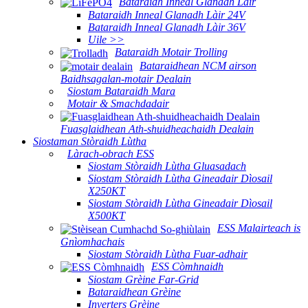
Bataraidh Inneal Glanadh Làir
Bataraidh Inneal Glanadh Làir 24V
Bataraidh Inneal Glanadh Làir 36V
Uile >>
Bataraidh Motair Trolling
Bataraidhean NCM airson
Baidhsagalan-motair Dealain
Siostam Bataraidh Mara
Motair & Smachdadair
Fuasglaidhean Ath-shuidheachaidh Dealain
Siostaman Stòraidh Lùtha
Làrach-obrach ESS
Siostam Stòraidh Lùtha Gluasadach
Siostam Stòraidh Lùtha Gineadair Dìosail
X250KT
Siostam Stòraidh Lùtha Gineadair Dìosail
X500KT
ESS Malairteach is
Gnìomhachais
Siostam Stòraidh Lùtha Fuar-adhair
ESS Còmhnaidh
Siostam Grèine Far-Grid
Bataraidhean Grèine
Inverters Grèine