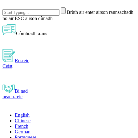
Brùth air enter airson rannsachadh
no air ESC airson dùnadh
Còmhradh a-nis
Ro-reic
Ceist
Bi nad
neach-reic
English
Chinese
French
German
Portuguese