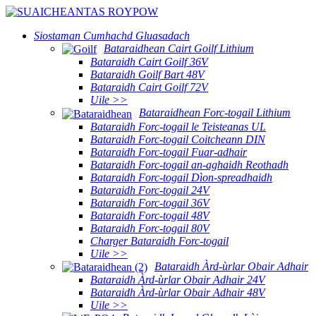
Siostaman Cumhachd Gluasadach
Bataraidhean Cairt Goilf Lithium
Bataraidh Cairt Goilf 36V
Bataraidh Goilf Bart 48V
Bataraidh Cairt Goilf 72V
Uile >>
Bataraidhean Forc-togail Lithium
Bataraidh Forc-togail le Teisteanas UL
Bataraidh Forc-togail Coitcheann DIN
Bataraidh Forc-togail Fuar-adhair
Bataraidh Forc-togail an-aghaidh Reothadh
Bataraidh Forc-togail Dìon-spreadhaidh
Bataraidh Forc-togail 24V
Bataraidh Forc-togail 36V
Bataraidh Forc-togail 48V
Bataraidh Forc-togail 80V
Charger Bataraidh Forc-togail
Uile >>
Bataraidh Àrd-ùrlar Obair Adhair
Bataraidh Àrd-ùrlar Obair Adhair 24V
Bataraidh Àrd-ùrlar Obair Adhair 48V
Uile >>