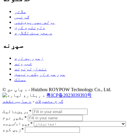
ملاتړ
ګرنټی
پرله پسې پوښتنې
ډاونلوډ کړئ
د محرمیت تګلاره
سپړنه
زموږ په اړه
خبرونه
نندارتونونه
موږ سره اړیکه ونیسئ
مسلک
© د چاپ حق - Huizhou ROYPOW Technology Co., Ltd.
粤ICP备2023039393号
ګرم محصولات
-
د سایټ نقشه
برېښنالیک*
بشپړ نوم*
هیواد/سیمه*
زیپ کوډ*