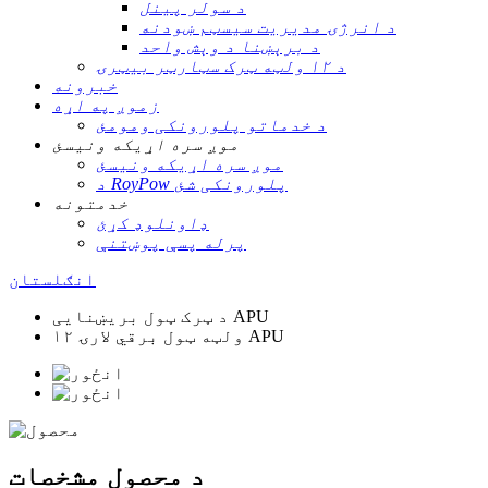
د سولر پینل
د انرژۍ مدیریت سیسټم ښودنه
د برېښنا د وېش واحد
د ۱۲ ولټه ټرک سټارټر بیټرۍ
خبرونه
زموږ په اړه
د خدماتو پلورونکی ومومئ
موږ سره اړیکه ونیسئ
موږ سره اړیکه ونیسئ
د RoyPow پلورونکی شئ
خدمتونه
ډاونلوډ کړئ
پرله پسې پوښتنې
انګلستان
د ټرک ټول بریښنایی APU
۱۲ ولټه ټول برقي لارۍ APU
د محصول مشخصات