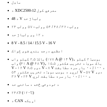
ماډل
د XDC2500-12 معرفي کول
د 48 V ولټاژ حد
۲۴ وولټ - ۳۶ / ۴۸ / ۵۴ وولټ - ۵۷ وولټ
د ۱۲ وی ولټاژ حد
8 V - 8.5 / 14 / 15.5 V - 16 V
اعظمي درجه بندي شوی ځواک
باک: ۲.۵ کیلو واټ (۱۷۸ A @ ۱۴ V)، بوسټ: ۲ کیلو
واټ (۴۱ A @ ۴۸ V)، باک موډ: د تخریب فکتور ۱۵.۵
V - ۱۶ V دی، ۸.۵ V - ۸ V د ۱۰۰٪ - ۰ بار سره مطابقت
لري، د بوسټ موډ: د تخریب فکتور ۵۴ V - ۵۷ V دی،
۳۶ V - ۲۴ V د ۱۰۰٪ - ۰ بار سره مطابقت لري
د تودوخې څخه د ساتنې حد
۲۴۸℉ (۱۲۰℃)
د CAN اړیکه