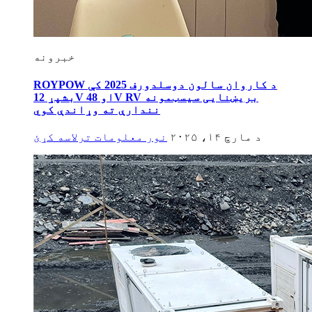
خبرونه
ROYPOW د کاروان سالون دوسلدورف 2025 کې
بشپړ 12V او 48V RV بریښنایی سیسټمونه
نندارې ته وړاندې کوي
د مارچ ۱۴، ۲۰۲۵
نور معلومات ترلاسه کړئ