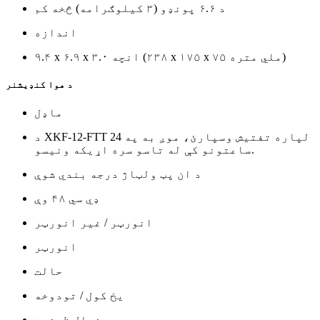
د ۶.۶ پونډو (۳ کیلوګرامه) څخه کم
اندازه
۹.۴ x ۶.۹ x ۳.۰ انچه (۲۳۸ x ۱۷۵ x ۷۵ ملي متره)
د هوا کنډیشنر
ماډل
د XKF-12-FTT لپاره تفتیش وسپارئ، موږ به په 24
ساعتونو کې له تاسو سره اړیکه ونیسو.
د ان پټ ولټاژ درجه بندي شوې
ډي سي ۴۸ وې
انورټر / غیر انورټر
انورټر
حالت
یخ کول / تودوخه
د یخچال ظرفیت