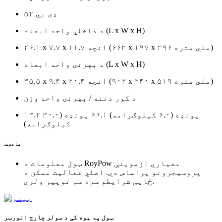
۵۲ ډی بي
د داخلي واحد ابعاد (L x W x H)
۲۶.۱ x ۷.۷ x ۱۱.۷ انچه (۶۶۳ x ۱۹۷ x ۲۹۶ ملي متره)
د بهرنۍ واحد ابعاد (L x W x H)
۳۵.۵ x ۹.۴ x ۲۰.۴ انچه (۹۰۲ x ۲۴۰ x ۵۱۹ ملي متره)
د کور دننه / بهرنۍ واحد وزن
۱۳.۲ پونډه (۶.۰ کیلوګرامه) ۶۶.۱ پونډه (۳۰.۰
کیلوګرامه)
یادښت
ټول معلومات د RoyPow معیاري ازموینې
پروسیجرونو پراساس دي. اصلي فعالیت ممکن د
ځایی شرایطو سره سم توپیر ولري.
ټول په یوه کې د سولر چارج انورټر