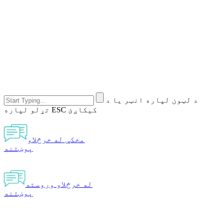
د لټون لپاره انټر یا د
تړلو لپاره ESC کیکاږئ
مخکې له خرڅلاو
پوښتنه
له خرڅلاو وروسته
پوښتنه