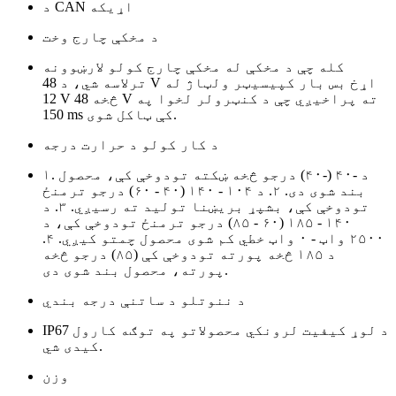
د CAN اړیکه
د مخکې چارج وخت
کله چې د مخکې له مخکې چارج کولو لارښوونه
ترلاسه شي، د 48 V اړخ بس بار کپیسیټر ولټاژ له
12 V څخه 48 V ته پراخیږي چې د کنټرولر لخوا په
150 ms کې ټاکل شوی.
د کار کولو د حرارت درجه
۱. د -۴۰ (-۴۰) درجو څخه ښکته تودوخې کې، محصول
بند شوی دی. ۲. د ۱۰۴ - ۱۴۰ (۴۰ - ۶۰) درجو ترمنځ
تودوخې کې، بشپړ بریښنا تولید ته رسیږي. ۳. د
۱۴۰ - ۱۸۵ (۶۰ - ۸۵) درجو ترمنځ تودوخې کې، د
۲۵۰۰ واټ - ۰ واټ خطي کم شوی محصول چمتو کیږي. ۴.
د ۱۸۵ څخه پورته تودوخې کې (۸۵) درجو څخه
پورته، محصول بند شوی دی.
د ننوتلو د ساتنې درجه بندي
IP67 د لوړ کیفیت لرونکي محصولاتو په توګه کارول
کیدی شي.
وزن