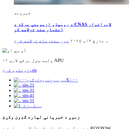
خبرونه
د رویپاو ازموینې مرکز د CNAS لابراتوار
اعتبار سند ترلاسه کړ
د مارچ ۱۴، ۲۰۲۵
نور معلومات ترلاسه کړئ
۱۲ ولټه ټول برقي لارۍ APU
en
ډاونلوډ کړئ
زموږ د خبرپانې لپاره ګډون وکړئ
د نوي کیدونکي انرژۍ حل لارو په اړه د ROYPOW