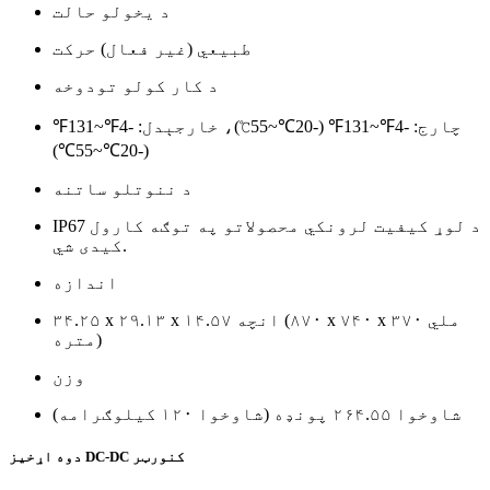
د یخولو حالت
طبیعي (غیر فعال) حرکت
د کار کولو تودوخه
چارج: -4℉~131℉ (-20℃~55℃)، خارجېدل: -4℉~131℉
(-20℃~55℃)
د ننوتلو ساتنه
IP67 د لوړ کیفیت لرونکي محصولاتو په توګه کارول
کیدی شي.
اندازه
۳۴.۲۵ x ۲۹.۱۳ x ۱۴.۵۷ انچه (۸۷۰ x ۷۴۰ x ۳۷۰ ملي
متره)
وزن
شاوخوا ۲۶۴.۵۵ پونډه (شاوخوا ۱۲۰ کیلوګرامه)
دوه اړخیز DC-DC کنورټر