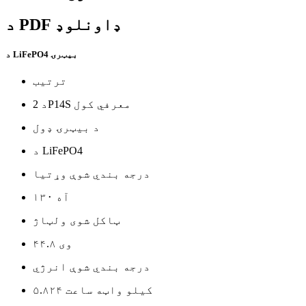
د PDF ډاونلوډ
د LiFePO4 بیټرۍ
ترتیب
د 2P14S معرفي کول
د بیټرۍ ډول
د LiFePO4
درجه بندي شوې وړتیا
۱۳۰ آه
ټاکل شوی ولټاژ
۴۴.۸ وی
درجه بندي شوې انرژي
۵.۸۲۴ کیلو واټه ساعت