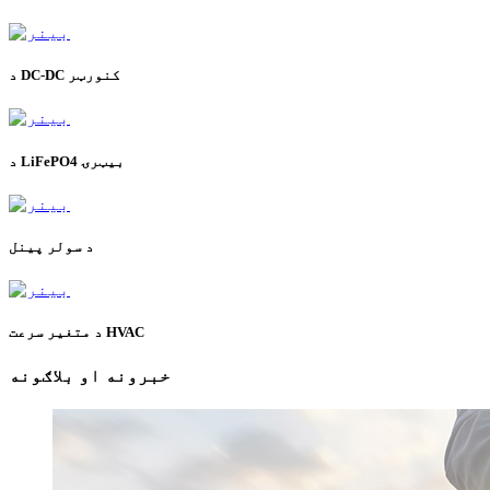
د DC-DC کنورټر
د LiFePO4 بیټرۍ
د سولر پینل
د متغیر سرعت HVAC
خبرونه او بلاګونه