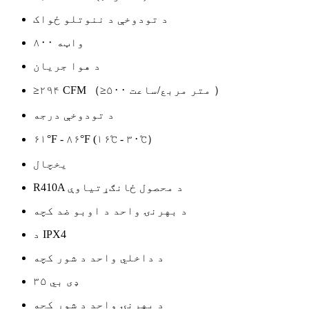
د تودوخې د ننوتلو ځواک
۸۰۰ واټه
د هوا جریان
≥۲۹۴ CFM （≥۵۰۰ متر مربع/ساعت ）
د تودوخې درجه
۶۱°F - ۸۶°F (۱۶℃ - ۳۰℃）
یخچال
R410A د محصول ځانګړتیاوې
د بهرنۍ واحد د اوبو ضد کچه
د IPX4
د داخلي واحد د شور کچه
۳۵ ډی بي
د بهرنۍ واحد د شور کچه