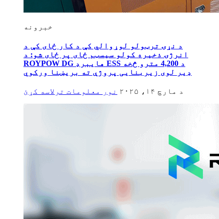
خبرونه
د نړۍ ترټولو لوړوالي کې د کار ځای کې د
انرژۍ ذخیره کولو سیسټم ځای پر ځای شو: د
ROYPOW DG هایبرډ ESS د 4,200 مترو څخه
ډیر لوی زیربنایی پروژې ته بریښنا ورکوي
د مارچ ۱۴، ۲۰۲۵
نور معلومات ترلاسه کړئ