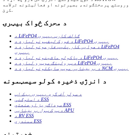
وروستي پرمختګونه، بصیرتونه او فعالیتونه ترلاسه
کړئ.
د محرک ځواک بیټرۍ
د LiFePO4 ګالف کارټ بیټرۍ
د فورک لیفټونو لپاره د LiFePO4 بیټرۍ
د هوایی کار پلیټ فارمونو لپاره د LiFePO4
بیټرۍ
د پاکولو ماشینونو لپاره د LiFePO4 بیټرۍ
د ټرولینګ موټرو لپاره د LiFePO4 بیټرۍ
د بریښنایی موټرسایکلونو لپاره د NCM بیټرۍ
د انرژۍ ذخیره کولو سیسټمونه
د سولر آف گرډ بیټرۍ بیک اپ
د استوګنې ESS
سوداګریز او صنعتي ESS
د ټرک ټول بریښنایی APU
د RV ESS
سمندري ESS
خدمتونه