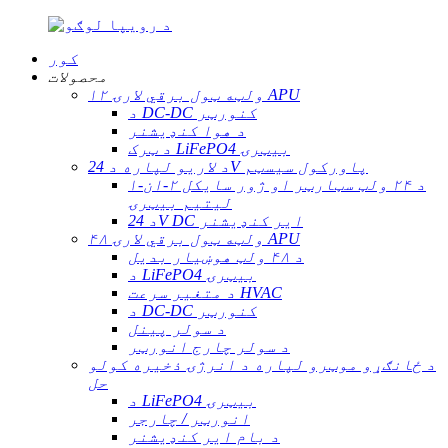
کور
محصولات
۱۲ ولټه ټول برقي لارۍ APU
د DC-DC کنورټر
د هوا کنډیشنر
د ټرک LiFePO4 بیټرۍ
د لاریو لپاره د 24V پاورکول سیسټم
د ۲۴ ولټ سټارټر او ژور سایکل ۲-ان-۱
لیتیم بیټرۍ
د 24V DC ایر کنډیشنر
۴۸ ولټه ټول برقي لارۍ APU
د ۴۸ ولټ هوښیار بدیل
د LiFePO4 بیټرۍ
د متغیر سرعت HVAC
د DC-DC کنورټر
د سولر پینل
د سولر چارج انورټر
د ځانګړو موټرو لپاره د انرژۍ ذخیره کولو
حل
د LiFePO4 بیټرۍ
انورټر / چارجر
د بام ایر کنډیشنر