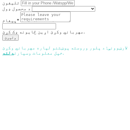
تلیفون
د محصول ډول
پیغام*
مهرباني وکړئ اړین ځایونه ډک کړئ.
ولېږئ
لارښوونې: د پلور وروسته پوښتنو لپاره مهرباني وکړئ
.
خپل معلومات وسپارئ
دلته