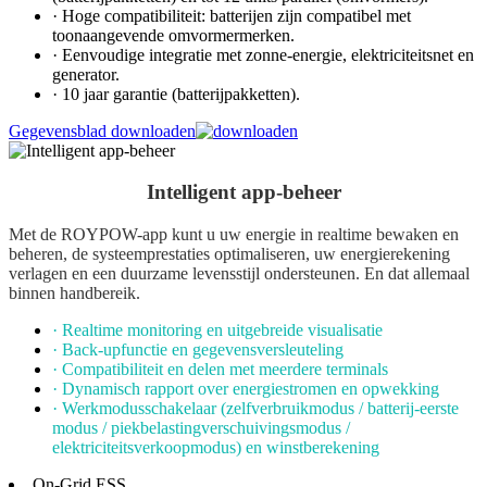
· Hoge compatibiliteit: batterijen zijn compatibel met
toonaangevende omvormermerken.
· Eenvoudige integratie met zonne-energie, elektriciteitsnet en
generator.
· 10 jaar garantie (batterijpakketten).
Gegevensblad downloaden
Intelligent app-beheer
Met de ROYPOW-app kunt u uw energie in realtime bewaken en
beheren, de systeemprestaties optimaliseren, uw energierekening
verlagen en een duurzame levensstijl ondersteunen. En dat allemaal
binnen handbereik.
· Realtime monitoring en uitgebreide visualisatie
· Back-upfunctie en gegevensversleuteling
· Compatibiliteit en delen met meerdere terminals
· Dynamisch rapport over energiestromen en opwekking
· Werkmodusschakelaar (zelfverbruikmodus / batterij-eerste
modus / piekbelastingverschuivingsmodus /
elektriciteitsverkoopmodus) en winstberekening
On-Grid ESS