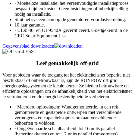
· Moeiteloze installatie: het vereenvoudigde installatieproces
bespaart tijd en kosten. Geen instellingen of inbedrijfstelling
nodig na installatie.
Sluit het systeem aan op de generatoren voor lastverdeling.
10 jaar garantie.
· UL9540- en UL9540A-gecertificeerd. Goedgekeurd in de
CEC Solar Equipment List.
Gegevensblad downloaden
Leef gemakkelijk off-grid
Voor gebieden waar de toegang tot het elektriciteitsnet beperkt, niet
beschikbaar of onbetrouwbaar is, zijn de ROYPOW off-grid
energieopslagsystemen de ideale keuze. Ze bieden betrouwbare en
efficiënte oplossingen om de afhankelijkheid van het elektriciteitsnet
te verminderen en de energiebestendigheid te verbeteren.
· Meerdere oplossingen: Wandgemonteerde, in een rek
gemonteerde en gestapelde ontwerpen met verschillende
vermogens- en capaciteitsopties om aan verschillende
behoeften te voldoen.
· Ongeëvenaarde schaalbaarheid: tot 16 units parallel
(batterijpakketten) en tot 12 units parallel (omvormers).