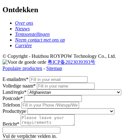
Ontdekken
Over ons
Nieuws
Tentoonstellingen
Neem contact met ons op
Carrière
© Copyright - Huizhou ROYPOW Technology Co., Ltd.
粤ICP备2023039393号
Populaire producten
-
Sitemap
E-mailadres*
Volledige naam*
Land/regio*
Postcode*
Telefoon
Producttype
Bericht*
Vul de verplichte velden in.