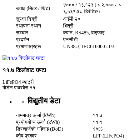
४००० / १३,१२३ (＞२,००० / ＞
उचाइ (मिटर / फिट)
६,५६१.६८ डिरेटिङ）
सुरक्षा डिग्री
आईपी ​​२०
स्थापना स्थान
भित्री
सञ्चार
क्यान, RS485, वाइफाइ
प्रदर्शन
एलसीडी
प्रमाणपत्रहरू
UN38.3, IEC61000-6-1/3
११.७ किलोवाट घण्टा
LiFePO4 ब्याट्री
मोडेल
पावरबेस ११
विद्युतीय डेटा
नाममात्र ऊर्जा (kWh)
११.७
प्रयोगयोग्य ऊर्जा (kWh)
११.१
डिस्चार्जको गहिराइ (DoD)
९५%
कोष प्रकार
LFP (LiFePO4)