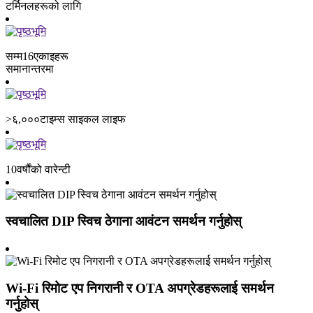
टर्मिनलहरूको लागि
सम्म
16
एकाइहरू
समानान्तरमा
>६,०००
टाइम्स साइकल लाइफ
10
वर्षौंको वारेन्टी
स्वचालित DIP स्विच ठेगाना आवंटन समर्थन गर्नुहोस्
Wi-Fi रिमोट एप निगरानी र OTA अपग्रेडहरूलाई समर्थन
गर्नुहोस्