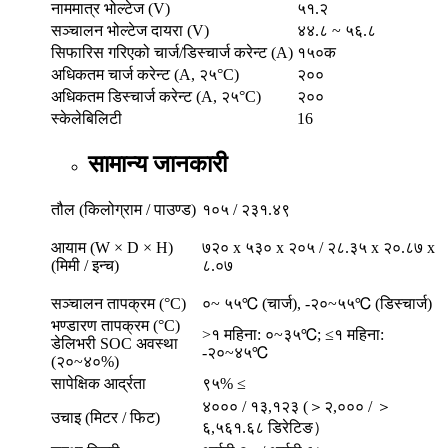
नाममात्र भोल्टेज (V)
५१.२
सञ्चालन भोल्टेज दायरा (V)
४४.८ ~ ५६.८
सिफारिस गरिएको चार्ज/डिस्चार्ज करेन्ट (A)
१५०क
अधिकतम चार्ज करेन्ट (A, २५°C)
२००
अधिकतम डिस्चार्ज करेन्ट (A, २५°C)
२००
स्केलेबिलिटी
16
सामान्य जानकारी
तौल (किलोग्राम / पाउण्ड)
१०५ / २३१.४९
आयाम (W × D × H)
७२० x ५३० x २०५ / २८.३५ x २०.८७ x
(मिमी / इन्च)
८.०७
सञ्चालन तापक्रम (°C)
०~ ५५℃ (चार्ज), -२०~५५℃ (डिस्चार्ज)
भण्डारण तापक्रम (°C)
>१ महिना: ०~३५℃; ≤१ महिना:
डेलिभरी SOC अवस्था
-२०~४५℃
(२०~४०%)
सापेक्षिक आर्द्रता
९५% ≤
४००० / १३,१२३ (＞२,००० / ＞
उचाइ (मिटर / फिट)
६,५६१.६८ डिरेटिङ）