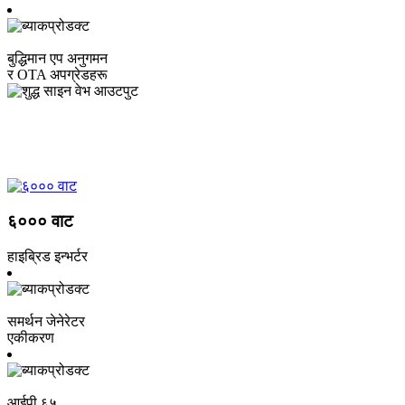
बुद्धिमान एप अनुगमन
र OTA अपग्रेडहरू
प्रणाली टोपोलोजी
६००० वाट
हाइब्रिड इन्भर्टर
समर्थन जेनेरेटर
एकीकरण
आईपी ​​६५