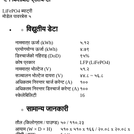
LiFePO4 ब्याट्री
मोडेल
पावरबेस ५
विद्युतीय डेटा
नाममात्र ऊर्जा (kWh)
५.१२
प्रयोगयोग्य ऊर्जा (kWh)
४.७९
डिस्चार्जको गहिराइ (DoD)
९५%
कोष प्रकार
LFP (LiFePO4)
नाममात्र भोल्टेज (V)
५१.२
सञ्चालन भोल्टेज दायरा (V)
४४.८ ~ ५६.८
अधिकतम निरन्तर चार्ज करेन्ट (A)
१००
अधिकतम निरन्तर डिस्चार्ज करेन्ट (A)
१००
स्केलेबिलिटी
16
सामान्य जानकारी
तौल (किलोग्राम / पाउण्ड)
५० / ११०.२३
आयाम (W × D × H)
५१० x ५१० x १६६ / २०.०८ x २०.०८ x