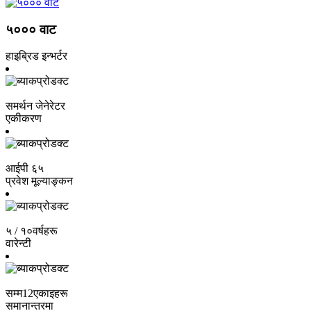
५००० वाट
हाइब्रिड इन्भर्टर
समर्थन जेनेरेटर
एकीकरण
आईपी ​​६५
प्रवेश मूल्याङ्कन
५ / १०
वर्षहरू
वारेन्टी
सम्म
12
एकाइहरू
समानान्तरमा