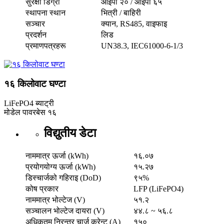
सुरक्षा डिग्री
आईपी ​​२० / आईपी ६५
स्थापना स्थान
भित्री / बाहिरी
सञ्चार
क्यान, RS485, वाइफाइ
प्रदर्शन
लिड
प्रमाणपत्रहरू
UN38.3, IEC61000-6-1/3
१६ किलोवाट घण्टा
LiFePO4 ब्याट्री
मोडेल
पावरबेस १६
विद्युतीय डेटा
नाममात्र ऊर्जा (kWh)
१६.०७
प्रयोगयोग्य ऊर्जा (kWh)
१५.२७
डिस्चार्जको गहिराइ (DoD)
९५%
कोष प्रकार
LFP (LiFePO4)
नाममात्र भोल्टेज (V)
५१.२
सञ्चालन भोल्टेज दायरा (V)
४४.८ ~ ५६.८
अधिकतम निरन्तर चार्ज करेन्ट (A)
१५०