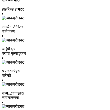
हाइब्रिड इन्भर्टर
समर्थन जेनेरेटर
एकीकरण
आईपी ​​६५
प्रवेश मूल्याङ्कन
५ / १०
वर्षहरू
वारेन्टी
सम्म
12
एकाइहरू
समानान्तरमा