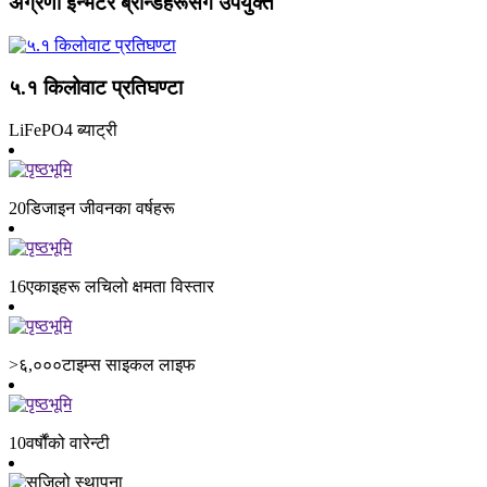
अग्रणी इन्भर्टर ब्रान्डहरूसँग उपयुक्त
५.१ किलोवाट प्रतिघण्टा
LiFePO4 ब्याट्री
20
डिजाइन जीवनका वर्षहरू
16
एकाइहरू लचिलो क्षमता विस्तार
>६,०००
टाइम्स साइकल लाइफ
10
वर्षौंको वारेन्टी