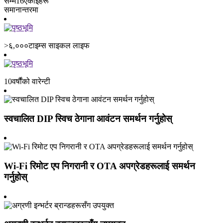
सम्म
16
एकाइहरू
समानान्तरमा
>६,०००
टाइम्स साइकल लाइफ
10
वर्षौंको वारेन्टी
स्वचालित DIP स्विच ठेगाना आवंटन समर्थन गर्नुहोस्
Wi-Fi रिमोट एप निगरानी र OTA अपग्रेडहरूलाई समर्थन
गर्नुहोस्