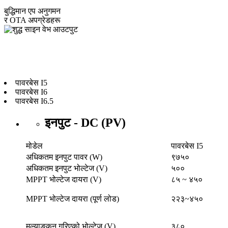
बुद्धिमान एप अनुगमन
र OTA अपग्रेडहरू
प्रणाली टोपोलोजी
पावरबेस I5
पावरबेस I6
पावरबेस I6.5
इनपुट - DC (PV)
मोडेल
पावरबेस I5
अधिकतम इनपुट पावर (W)
९७५०
अधिकतम इनपुट भोल्टेज (V)
५००
MPPT भोल्टेज दायरा (V)
८५ ~ ४५०
MPPT भोल्टेज दायरा (पूर्ण लोड)
२२३~४५०
मूल्याङ्कन गरिएको भोल्टेज (V)
३८०