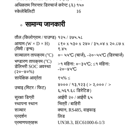
अधिकतम निरन्तर डिस्चार्ज करेन्ट (A)
१५०
स्केलेबिलिटी
16
सामान्य जानकारी
तौल (किलोग्राम / पाउण्ड)
१२५ / २७५.५८
आयाम (W × D × H)
८९० x ५३० x २४० / ३५.०४ x २०.८७ x
(मिमी / इन्च)
९.४५
सञ्चालन तापक्रम (°C)
०~ ५५℃ (चार्ज), -२०~५५℃ (डिस्चार्ज)
भण्डारण तापक्रम (°C)
>१ महिना: ०~३५℃; ≤१ महिना:
डेलिभरी SOC अवस्था
-२०~४५℃
(२०~४०%)
सापेक्षिक आर्द्रता
९५% ≤
४००० / १३,१२३ (＞२,००० / ＞
उचाइ (मिटर / फिट)
६,५६१.६८ डिरेटिङ）
सुरक्षा डिग्री
आईपी ​​२० / आईपी ६५
स्थापना स्थान
भित्री / बाहिरी
सञ्चार
क्यान, RS485, वाइफाइ
प्रदर्शन
लिड
प्रमाणपत्रहरू
UN38.3, IEC61000-6-1/3