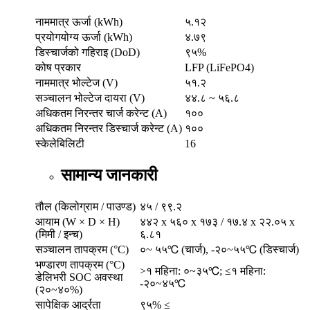
नाममात्र ऊर्जा (kWh)
५.१२
प्रयोगयोग्य ऊर्जा (kWh)
४.७९
डिस्चार्जको गहिराइ (DoD)
९५%
कोष प्रकार
LFP (LiFePO4)
नाममात्र भोल्टेज (V)
५१.२
सञ्चालन भोल्टेज दायरा (V)
४४.८ ~ ५६.८
अधिकतम निरन्तर चार्ज करेन्ट (A)
१००
अधिकतम निरन्तर डिस्चार्ज करेन्ट (A)
१००
स्केलेबिलिटी
16
सामान्य जानकारी
तौल (किलोग्राम / पाउण्ड)
४५ / ९९.२
आयाम (W × D × H)
४४२ x ५६० x १७३ / १७.४ x २२.०५ x
(मिमी / इन्च)
६.८१
सञ्चालन तापक्रम (°C)
०~ ५५℃ (चार्ज), -२०~५५℃ (डिस्चार्ज)
भण्डारण तापक्रम (°C)
>१ महिना: ०~३५℃; ≤१ महिना:
डेलिभरी SOC अवस्था
-२०~४५℃
(२०~४०%)
सापेक्षिक आर्द्रता
९५% ≤