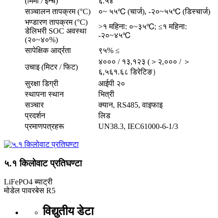
(मिमी / इन्च)
६.५४
सञ्चालन तापक्रम (°C)
०~ ५५℃ (चार्ज), -२०~५५℃ (डिस्चार्ज)
भण्डारण तापक्रम (°C)
>१ महिना: ०~३५℃; ≤१ महिना:
डेलिभरी SOC अवस्था
-२०~४५℃
(२०~४०%)
सापेक्षिक आर्द्रता
९५% ≤
४००० / १३,१२३ (＞२,००० / ＞
उचाइ (मिटर / फिट)
६,५६१.६८ डिरेटिङ）
सुरक्षा डिग्री
आईपी ​​२०
स्थापना स्थान
भित्री
सञ्चार
क्यान, RS485, वाइफाइ
प्रदर्शन
लिड
प्रमाणपत्रहरू
UN38.3, IEC61000-6-1/3
५.१ किलोवाट प्रतिघण्टा
LiFePO4 ब्याट्री
मोडेल
पावरबेस R5
विद्युतीय डेटा