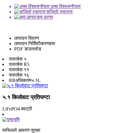
उच्च विश्वसनीयता
सजिलो स्थापना
कम लागत
उत्पादन विवरण
उत्पादन निर्दिष्टीकरणहरू
PDF डाउनलोड
पावरबेस ५
पावरबेस R5
पावरबेस ११
पावरबेस १६
RBअधिकतम५.१L
५.१ किलोवाट प्रतिघण्टा
LiFePO4 ब्याट्री
माथिल्लो आवरण सुरक्षा