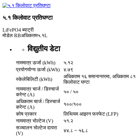
५.१ किलोवाट प्रतिघण्टा
LiFePO4 ब्याट्री
मोडेल
RBअधिकतम५.१L
विद्युतीय डेटा
नाममात्र ऊर्जा (kWh)
५.१२
प्रयोगयोग्य ऊर्जा (kWh)
४.७९
अधिकतम १६ समानान्तरमा, अधिकतम ८१
स्केलेबिलिटी (kWh)
किलोवाट घण्टा
नाममात्र चार्ज / डिस्चार्ज
५० / ५०
करेन्ट (A)
अधिकतम चार्ज / डिस्चार्ज
१००/१००
करेन्ट (A)
कोष प्रकार
लिथियम आइरन फस्फेट (LFP)
नाममात्र भोल्टेज (V)
५१.२
सञ्चालन भोल्टेज दायरा
४४.८ ~ ५६.८
(V)