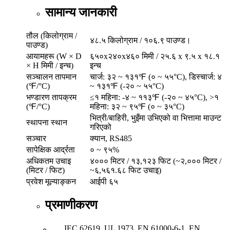
सामान्य जानकारी
तौल (किलोग्राम /
४८.५ किलोग्राम / १०६.९ पाउण्ड।
पाउण्ड)
आयामहरू (W × D
६५०x२४०x४६० मिमी / २५.६ x ९.५ x १८.१
× H मिमी / इन्च)
इन्च
सञ्चालन तापमान
चार्ज: ३२ ~ १३१℉ (० ~ ५५°C), डिस्चार्ज: ४
(℉/°C)
~ १३१℉ (-२० ~ ५५°C)
भण्डारण तापक्रम
≤१ महिना: -४ ~ ११३℉ (-२० ~ ४५°C), >१
(℉/°C)
महिना: ३२ ~ ९५℉ (० ~ ३५°C)
भित्री/बाहिरी, भुइँमा उभिएको वा भित्तामा माउन्ट
स्थापना स्थान
गरिएको
सञ्चार
क्यान, RS485
सापेक्षिक आर्द्रता
० ~ ९५%
अधिकतम उचाइ
४००० मिटर / १३,१२३ फिट (~२,००० मिटर /
(मिटर / फिट)
~६,५६१.६८ फिट उचाइ)
प्रवेश मूल्याङ्कन
आईपी ​​६५
प्रमाणीकरण
IEC 62619, UL 1973, EN 61000-6-1, EN