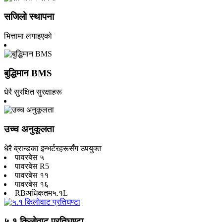
सजिलो स्थापना
भित्तामा लगाइएको
बुद्धिमान BMS
धेरै सुरक्षित सुरक्षाहरू
उच्च अनुकूलता
धेरै ब्रान्डका इन्भर्टरहरूसँग उपयुक्त
पावरबेस ५
पावरबेस R5
पावरबेस ११
पावरबेस १६
RBअधिकतम५.१L
५.१ किलोवाट प्रतिघण्टा