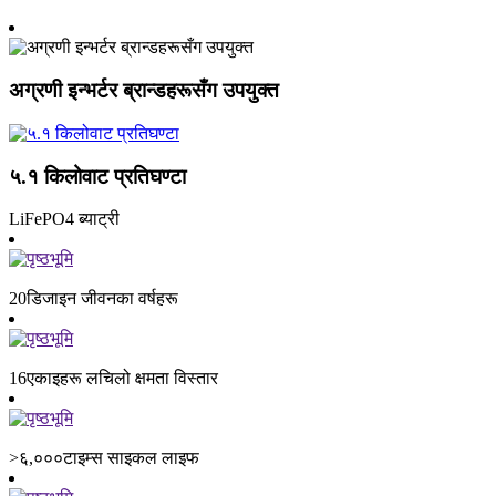
अग्रणी इन्भर्टर ब्रान्डहरूसँग उपयुक्त
५.१ किलोवाट प्रतिघण्टा
LiFePO4 ब्याट्री
20
डिजाइन जीवनका वर्षहरू
16
एकाइहरू लचिलो क्षमता विस्तार
>६,०००
टाइम्स साइकल लाइफ