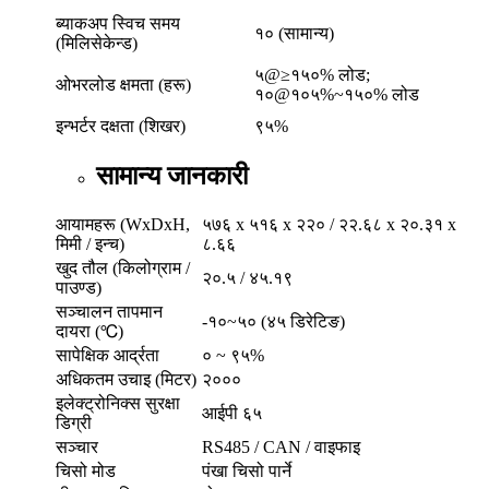
ब्याकअप स्विच समय
१० (सामान्य)
(मिलिसेकेन्ड)
५@≥१५०% लोड;
ओभरलोड क्षमता (हरू)
१०@१०५%~१५०% लोड
इन्भर्टर दक्षता (शिखर)
९५%
सामान्य जानकारी
आयामहरू (WxDxH,
५७६ x ५१६ x २२० / २२.६८ x २०.३१ x
मिमी / इन्च)
८.६६
खुद तौल (किलोग्राम /
२०.५ / ४५.१९
पाउण्ड)
सञ्चालन तापमान
-१०~५० (४५ डिरेटिङ)
दायरा (℃)
सापेक्षिक आर्द्रता
० ~ ९५%
अधिकतम उचाइ (मिटर)
२०००
इलेक्ट्रोनिक्स सुरक्षा
आईपी ​​६५
डिग्री
सञ्चार
RS485 / CAN / वाइफाइ
चिसो मोड
पंखा चिसो पार्ने