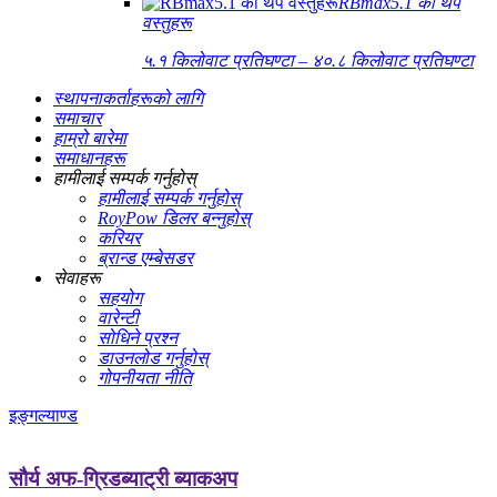
RBmax5.1 का थप
वस्तुहरू
५.१ किलोवाट प्रतिघण्टा – ४०.८ किलोवाट प्रतिघण्टा
स्थापनाकर्ताहरूको लागि
समाचार
हाम्रो बारेमा
समाधानहरू
हामीलाई सम्पर्क गर्नुहोस्
हामीलाई सम्पर्क गर्नुहोस्
RoyPow डिलर बन्नुहोस्
करियर
ब्रान्ड एम्बेसडर
सेवाहरू
सहयोग
वारेन्टी
सोधिने प्रश्न
डाउनलोड गर्नुहोस्
गोपनीयता नीति
इङ्गल्याण्ड
सौर्य अफ-ग्रिड
ब्याट्री ब्याकअप