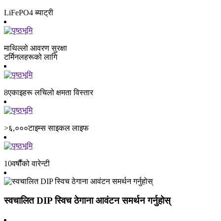
LiFePO4 ब्याट्री
माथिल्लो आवरण सुरक्षा
टर्मिनलहरूको लागि
8
एकाइहरू लचिलो क्षमता विस्तार
>६,०००
टाइम्स साइकल लाइफ
10
वर्षौंको वारेन्टी
स्वचालित DIP स्विच ठेगाना आवंटन समर्थन गर्नुहोस्