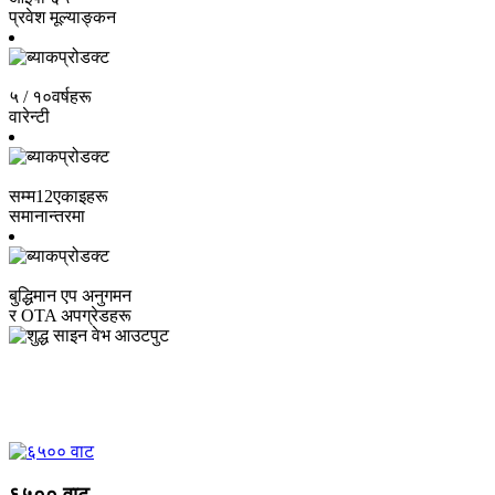
प्रवेश मूल्याङ्कन
५ / १०
वर्षहरू
वारेन्टी
सम्म
12
एकाइहरू
समानान्तरमा
बुद्धिमान एप अनुगमन
र OTA अपग्रेडहरू
प्रणाली टोपोलोजी
६५०० वाट