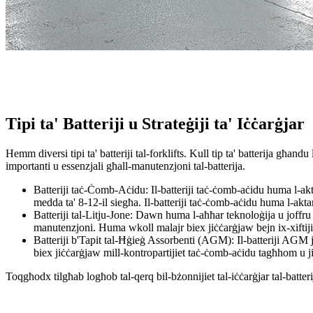
Tipi ta' Batteriji u Strateġiji ta' Iċċarġjar
Hemm diversi tipi ta' batteriji tal-forklifts. Kull tip ta' batterija għandu
importanti u essenzjali għall-manutenzjoni tal-batterija.
Batteriji taċ-Ċomb-Aċidu: Il-batteriji taċ-ċomb-aċidu huma l-aktar
medda ta' 8-12-il siegħa. Il-batteriji taċ-ċomb-aċidu huma l-akta
Batteriji tal-Litju-Jone: Dawn huma l-aħħar teknoloġija u joffru
manutenzjoni. Huma wkoll malajr biex jiċċarġjaw bejn ix-xiftijiet
Batteriji b'Tapit tal-Ħġieġ Assorbenti (AGM): Il-batteriji AGM
biex jiċċarġjaw mill-kontropartijiet taċ-ċomb-aċidu tagħhom u ji
Toqgħodx tilgħab logħob tal-qerq bil-bżonnijiet tal-iċċarġjar tal-batter