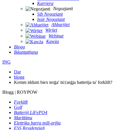
Karriera
Negozjanti
Sib Negozjant
Issir Negozjant
Aħbarijiet
Wirjiet
Webinar
Kawża
Blogg
Ikkuntattjana
ING
Dar
blogg
Kemm iddum biex terġa' tiċċarġja batterija ta' forklift?
Blogg | ROYPOW
Forklift
Golf
Batteriji LiFePO4
Marittimu
Elettriku barra mill-grilja
ESS Residenzjali