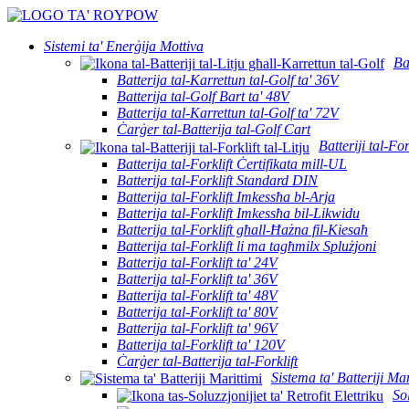
Sistemi ta' Enerġija Mottiva
Ba
Batterija tal-Karrettun tal-Golf ta' 36V
Batterija tal-Golf Bart ta' 48V
Batterija tal-Karrettun tal-Golf ta' 72V
Ċarġer tal-Batterija tal-Golf Cart
Batteriji tal-For
Batterija tal-Forklift Ċertifikata mill-UL
Batterija tal-Forklift Standard DIN
Batterija tal-Forklift Imkessħa bl-Arja
Batterija tal-Forklift Imkessħa bil-Likwidu
Batterija tal-Forklift għall-Ħażna fil-Kiesaħ
Batterija tal-Forklift li ma tagħmilx Splużjoni
Batterija tal-Forklift ta' 24V
Batterija tal-Forklift ta' 36V
Batterija tal-Forklift ta' 48V
Batterija tal-Forklift ta' 80V
Batterija tal-Forklift ta' 96V
Batterija tal-Forklift ta' 120V
Ċarġer tal-Batterija tal-Forklift
Sistema ta' Batteriji Mar
Sol