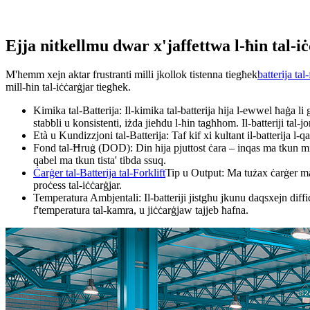
Ejja nitkellmu dwar x'jaffettwa l-ħin tal-i
M'hemm xejn aktar frustranti milli jkollok tistenna tiegħek
batterija tal-
mill-ħin tal-iċċarġjar tiegħek.
Kimika tal-Batterija: Il-kimika tal-batterija hija l-ewwel ħaġa 
stabbli u konsistenti, iżda jieħdu l-ħin tagħhom. Il-batteriji tal-jo
Età u Kundizzjoni tal-Batterija: Taf kif xi kultant il-batterija l-
Fond tal-Ħruġ (DOD): Din hija pjuttost ċara – inqas ma tkun miml
qabel ma tkun tista' tibda ssuq.
Ċarġer tal-Batterija tal-Forklift
Tip u Output: Ma tużax ċarġer maħ
proċess tal-iċċarġjar.
Temperatura Ambjentali: Il-batteriji jistgħu jkunu daqsxejn diff
f'temperatura tal-kamra, u jiċċarġjaw tajjeb ħafna.