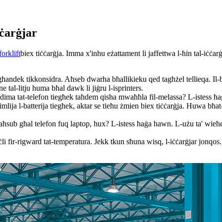
ċċarġjar
forklift
biex tiċċarġja. Imma x'inhu eżattament li jaffettwa l-ħin tal-iċċar
li għandek tikkonsidra. Aħseb dwarha bħallikieku qed tagħżel tellieqa. I
ne tal-litju huma bħal dawk li jiġru l-isprinters.
qadima tat-telefon tiegħek taħdem qisha mwaħħla fil-melassa? L-istess ħaġa ti
ija l-batterija tiegħek, aktar se tieħu żmien biex tiċċarġja. Huwa bħat-
sub għal telefon fuq laptop, hux? L-istess ħaġa hawn. L-użu ta' wieħed 
iċli fir-rigward tat-temperatura. Jekk tkun sħuna wisq, l-iċċarġjar jonq