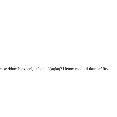
 Kemm se ddum biex terġa' tibda tiċċaqlaq? Hemm mod kif tkun taf fiċ-