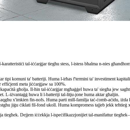
 l-karatteristiċi tal-iċċarġjar tiegħu stess, l-istess bħalma n-nies għandhom
 tipi komuni ta' batteriji. Huma l-irħas f'termini ta' investiment kapitali
r effiċjenti meta jiċċarġjaw sa 100%.
 kapaċità għolja. Il-ħin tal-iċċarġjar mgħaġġel huwa ta' siegħa jew sagħt
. L-iżvantaġġ huwa li l-batteriji tal-litju-jone huma aktar għaljin.
 jaqgħu x'imkien fin-nofs. Huma parti mill-familja taċ-ċomb-aċidu, iżd
stgħu jiġu ċiklati fil-fond ukoll. Huma kompromess tajjeb jekk teħtieġ xi
ija tiegħek. Dejjem iċċekkja l-ispeċifikazzjonijiet tal-manifattur tiegħek