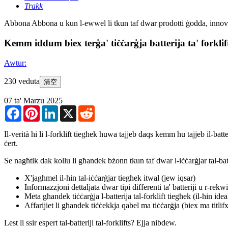
Trakk
Abbona
Abbona u kun l-ewwel li tkun taf dwar prodotti ġodda, innovaz
Kemm iddum biex terġa' tiċċarġja batterija ta' forklif
Awtur:
230 veduta
清空
07 ta' Marzu 2025
Facebook
Pinterest
LinkedIn
X
Reddit
Il-verità hi li l-forklift tiegħek huwa tajjeb daqs kemm hu tajjeb il-ba
ċert.
Se nagħtik dak kollu li għandek bżonn tkun taf dwar l-iċċarġjar tal-batt
X'jagħmel il-ħin tal-iċċarġjar tiegħek itwal (jew iqsar)
Informazzjoni dettaljata dwar tipi differenti ta' batteriji u r-rekwiż
Meta għandek tiċċarġja l-batterija tal-forklift tiegħek (il-ħin idea
Affarijiet li għandek tiċċekkja qabel ma tiċċarġja (biex ma titlif
Lest li ssir espert tal-batteriji tal-forklifts? Ejja nibdew.