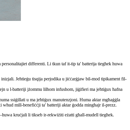
 personalitajiet differenti. Li tkun taf it-tip ta' batterija tiegħek huwa
 inizjali. Jeħtieġu tisqija perjodika u jiċċarġjaw bil-mod tipikament fil-
ejn u l-batteriji jżommu lilhom infushom, jiġifieri ma jeħtiġux ħafna
a huma ssiġillati u ma jeħtiġux manutenzjoni. Huma aktar mgħaġġla
 wħud mill-benefiċċji ta' batteriji aktar ġodda mingħajr il-prezz.
—huwa kruċjali li tikseb ir-rekwiżiti eżatti għall-mudell tiegħek.