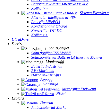
Batterija tal-Starter tat-Trakk ta' 24V
Kollha >>
Sistema Elettrika 
Alternatur Intelliġenti ta' 48V
Batterija LiFePO4
Kondizzjonatur tal-arja
Konvertitur DC-DC
Kollha >>
UltraDrive
Servizzi
Soluzzjonijiet
Soluzzjonijiet ESS Mobbli
Soluzzjonijiet tal-Batteriji tal-Enerġija Mottiva
Monitoraġġ
Batterija Industrijali
RV / Marittimu
Ħażna tal-Enerġija
Appoġġ
Garanzija
Mistoqsijiet Frekwenti
Niżżel
Esplora
Dwarna
Ambaxxatur tal-Marka