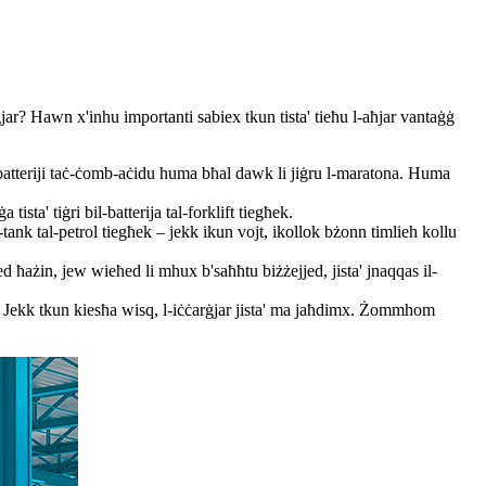
ġjar? Hawn x'inhu importanti sabiex tkun tista' tieħu l-aħjar vantaġġ
l-batteriji taċ-ċomb-aċidu huma bħal dawk li jiġru l-maratona. Huma
sta' tiġri bil-batterija tal-forklift tiegħek.
tank tal-petrol tiegħek – jekk ikun vojt, ikollok bżonn timlieh kollu
ħażin, jew wieħed li mhux b'saħħtu biżżejjed, jista' jnaqqas il-
os. Jekk tkun kiesħa wisq, l-iċċarġjar jista' ma jaħdimx. Żommhom