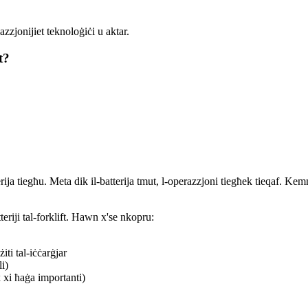
zjonijiet teknoloġiċi u aktar.
t?
tterija tiegħu. Meta dik il-batterija tmut, l-operazzjoni tiegħek tieqaf.
eriji tal-forklift. Hawn x'se nkopru:
iti tal-iċċarġjar
li)
x xi ħaġa importanti)