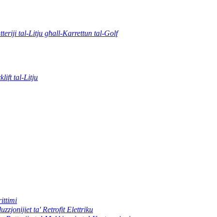
tteriji tal-Litju għall-Karrettun tal-Golf
klift tal-Litju
ittimi
uzzjonijiet ta' Retrofit Elettriku