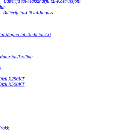
Batterija tal-Makkinarju tal-Kostruzzjoni
lur
Batteriji tal-Lift tal-Imqass
tal-Magna tat-Tindif tal-Art
-Mutur tat-Trolling
l
-Diżil X250KT
-Diżil X500KT
Trakk