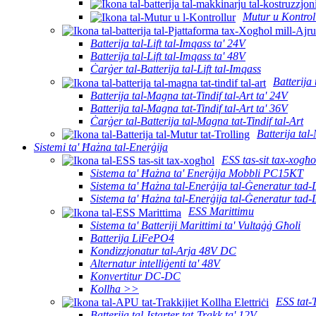
Mutur u Kontrol
Batterija tal-Lift tal-Imqass ta' 24V
Batterija tal-Lift tal-Imqass ta' 48V
Ċarġer tal-Batterija tal-Lift tal-Imqass
Batterija 
Batterija tal-Magna tat-Tindif tal-Art ta' 24V
Batterija tal-Magna tat-Tindif tal-Art ta' 36V
Ċarġer tal-Batterija tal-Magna tat-Tindif tal-Art
Batterija tal
Sistemi ta' Ħażna tal-Enerġija
ESS tas-sit tax-xogħo
Sistema ta' Ħażna ta' Enerġija Mobbli PC15KT
Sistema ta' Ħażna tal-Enerġija tal-Ġeneratur tad
Sistema ta' Ħażna tal-Enerġija tal-Ġeneratur tad
ESS Marittimu
Sistema ta' Batteriji Marittimi ta' Vultaġġ Għoli
Batterija LiFePO4
Kondizzjonatur tal-Arja 48V DC
Alternatur intelliġenti ta' 48V
Konvertitur DC-DC
Kollha >>
ESS tat-
Batterija tal-Istarter tat-Trakk ta' 12V