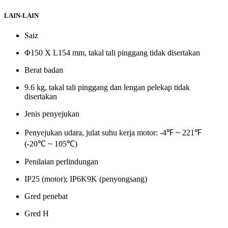
LAIN-LAIN
Saiz
Φ150 X L154 mm, takal tali pinggang tidak disertakan
Berat badan
9.6 kg, takal tali pinggang dan lengan pelekap tidak
disertakan
Jenis penyejukan
Penyejukan udara, julat suhu kerja motor: -4℉ ~ 221℉
(-20℃ ~ 105℃)
Penilaian perlindungan
IP25 (motor); IP6K9K (penyongsang)
Gred penebat
Gred H