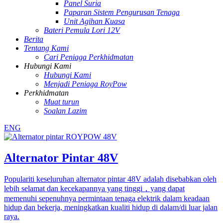
Panel Suria
Paparan Sistem Pengurusan Tenaga
Unit Agihan Kuasa
Bateri Pemula Lori 12V
Berita
Tentang Kami
Cari Peniaga Perkhidmatan
Hubungi Kami
Hubungi Kami
Menjadi Peniaga RoyPow
Perkhidmatan
Muat turun
Soalan Lazim
ENG
Alternator Pintar 48V
Populariti keseluruhan alternator pintar 48V adalah disebabkan oleh
lebih selamat dan kecekapannya yang tinggi，yang dapat
memenuhi sepenuhnya permintaan tenaga elektrik dalam keadaan
hidup dan bekerja, meningkatkan kualiti hidup di dalam/di luar jalan
raya.