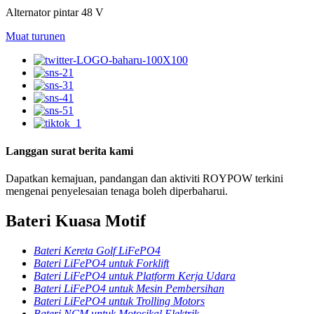
Alternator pintar 48 V
Muat turun
en
Langgan surat berita kami
Dapatkan kemajuan, pandangan dan aktiviti ROYPOW terkini
mengenai penyelesaian tenaga boleh diperbaharui.
Bateri Kuasa Motif
Bateri Kereta Golf LiFePO4
Bateri LiFePO4 untuk Forklift
Bateri LiFePO4 untuk Platform Kerja Udara
Bateri LiFePO4 untuk Mesin Pembersihan
Bateri LiFePO4 untuk Trolling Motors
Bateri NCM untuk Motosikal Elektrik