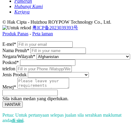
Pameran
Hubungi Kami
Kerjaya
© Hak Cipta - Huizhou ROYPOW Technology Co., Ltd.
粤ICP备2023039393号
Produk Panas
-
Peta laman
E-mel*
Nama Penuh*
Negara/Wilayah*
Poskod*
telefon
Jenis Produk
Mesej*
Sila isikan medan yang diperlukan.
HANTAR
Petua: Untuk pertanyaan selepas jualan sila serahkan maklumat
anda
di sini
.