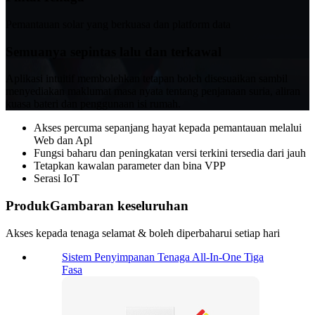
Pemantauan solar yang berkuasa dan platform data
Semuanya sepintas lalu dan terkawal
Aplikasi intuitif membolehkan tetapan boleh disesuaikan sambil
menyediakan maklumat masa nyata tentang penjanaan suria, aliran
kuasa bateri dan penggunaan isi rumah.
Akses percuma sepanjang hayat kepada pemantauan melalui
Web dan Apl
Fungsi baharu dan peningkatan versi terkini tersedia dari jauh
Tetapkan kawalan parameter dan bina VPP
Serasi IoT
Produk
Gambaran keseluruhan
Akses kepada tenaga selamat & boleh diperbaharui setiap hari
Sistem Penyimpanan Tenaga All-In-One Tiga
Fasa