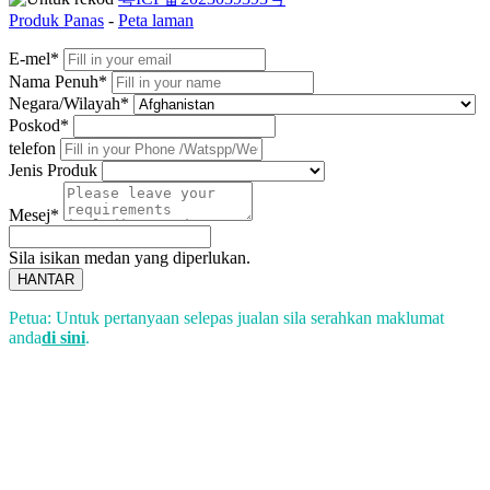
Produk Panas
-
Peta laman
E-mel*
Nama Penuh*
Negara/Wilayah*
Poskod*
telefon
Jenis Produk
Mesej*
Sila isikan medan yang diperlukan.
HANTAR
Petua: Untuk pertanyaan selepas jualan sila serahkan maklumat
anda
di sini
.