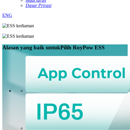
Muat turun
Dasar Privasi
ENG
Alasan yang baik untuk
Pilih RoyPow ESS