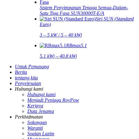
Sistem Penyimpanan Tenaga Semua-Dalam-
Satu Tiga Fasa SUN30000T-E/A
Siri SUN (Standard
Euro)
3 – 5 kW / 5 – 40 kWj
RBmax5.1
5.1 kWj – 40.8 kWj
Untuk Pemasang
Berita
tentang kita
Penyelesaian
Hubungi kami
Hubungi kami
Menjadi Peniaga RoyPow
Kerjaya
Duta Jenama
Perkhidmatan
Sokongan
Waranti
Soalan Lazim