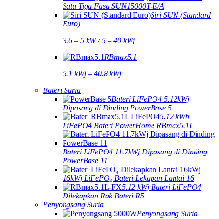
Satu Tiga Fasa SUN15000T-E/A
Siri SUN (Standard
Euro)
3.6 – 5 kW / 5 – 40 kWj
RBmax5.1
5.1 kWj – 40.8 kWj
Bateri Suria
Bateri LiFePO4 5.12kWj
Dipasang di Dinding PowerBase 5
5.12 kWh
LiFePO4 Bateri PowerHome RBmax5.1L
Bateri LiFePO4 11.7kWj Dipasang di Dinding
PowerBase 11
16kWj LiFePO₄ Bateri Lekapan Lantai 16
5.12 kWj Bateri LiFePO4
Dilekapkan Rak Bateri R5
Penyongsang Suria
Penyongsang Suria