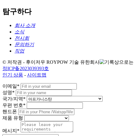
탐구하다
회사 소개
소식
전시회
문의하기
직업
© 저작권 - 후이저우 ROYPOW 기술 유한회사
정ICP备2023039393호
인기 상품
-
사이트맵
이메일*
성명*
국가/지역*
우편 번호*
핸드폰
제품 유형
메시지*