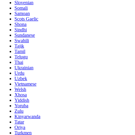
Slovenian
Somali
Samoan
Scots Gaelic
Shona
Sindhi
Sundanese
Swahili
Tajik
Tamil
Telugu
Thai
Ukrainian
Urdu
Uzbek
Vietnamese
Welsh
Xhosa
Yiddish
Yoruba
Zulu
Kinyarwanda
Tatar
Oriya
Turkmen