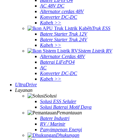
Batere LiFePO4
AC 48V DC
Alternator cerdas 48V
Konverter DC-DC
Kabeh >>
Truk ESS
Batere Starter Truk 12V
Batere Starter Truk 24V
Kabeh >>
Sistem Listrik RV
Alternator Cerdas 48V
Baterai LiFePO4
AC
Konverter DC-DC
Kabeh >>
UltraDrive
Layanan
Solusi
Solusi ESS Seluler
Solusi Baterai Motif Daya
Pemantauan
Batere Industri
RV / Marinir
Panyimpenan Energi
Dhukungan