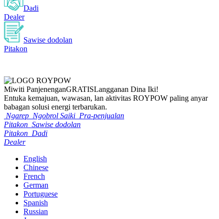
Dadi
Dealer
Sawise dodolan
Pitakon
Miwiti Panjenengan
GRATIS
Langganan Dina Iki!
Entuka kemajuan, wawasan, lan aktivitas ROYPOW paling anyar
babagan solusi energi terbarukan.
Ngarep
Ngobrol Saiki
Pra-penjualan
Pitakon
Sawise dodolan
Pitakon
Dadi
Dealer
English
Chinese
French
German
Portuguese
Spanish
Russian