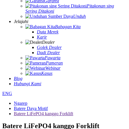
Garansi
Pitakonan sing
Sering Ditakoni
Unduh
Jelajahi
Babagan Kita
Duta Merek
Karir
Dealer
Golek Dealer
Dadi Dealer
Pawarta
Pameran
Webinar
Kasus
Blog
Hubungi Kami
ENG
Ngarep
Batere Daya Motif
Batere LiFePO4 kanggo Forklift
Batere LiFePO4 kanggo Forklift