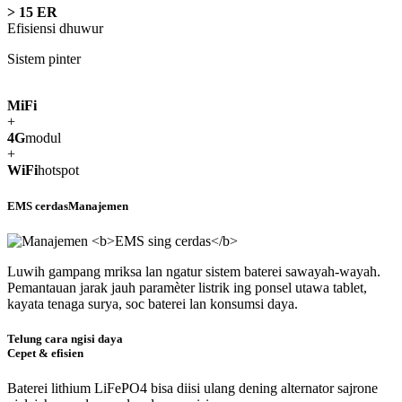
> 15 ER
Efisiensi dhuwur
Sistem pinter
MiFi
+
4G
modul
+
WiFi
hotspot
EMS cerdas
Manajemen
Luwih gampang mriksa lan ngatur sistem baterei sawayah-wayah.
Pemantauan jarak jauh paramèter listrik ing ponsel utawa tablet,
kayata tenaga surya, soc baterei lan konsumsi daya.
Telung cara ngisi daya
Cepet & efisien
Baterei lithium LiFePO4 bisa diisi ulang dening alternator sajrone