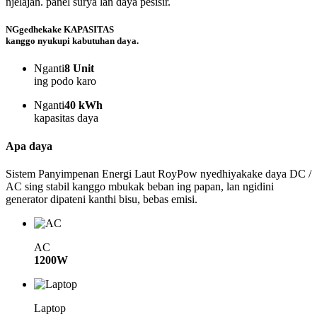
njelajah. panel surya lan daya pesisir.
NGgedhekake KAPASITAS
kanggo nyukupi kabutuhan daya.
Nganti
8 Unit
ing podo karo
Nganti
40 kWh
kapasitas daya
Apa daya
Sistem Panyimpenan Energi Laut RoyPow nyedhiyakake daya DC /
AC sing stabil kanggo mbukak beban ing papan, lan ngidini
generator dipateni kanthi bisu, bebas emisi.
AC
1200W
Laptop