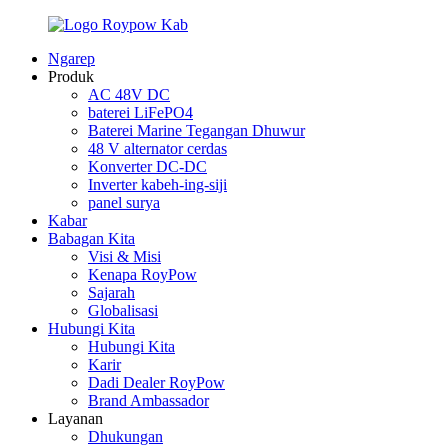
Ngarep
Produk
AC 48V DC
baterei LiFePO4
Baterei Marine Tegangan Dhuwur
48 V alternator cerdas
Konverter DC-DC
Inverter kabeh-ing-siji
panel surya
Kabar
Babagan Kita
Visi & Misi
Kenapa RoyPow
Sajarah
Globalisasi
Hubungi Kita
Hubungi Kita
Karir
Dadi Dealer RoyPow
Brand Ambassador
Layanan
Dhukungan