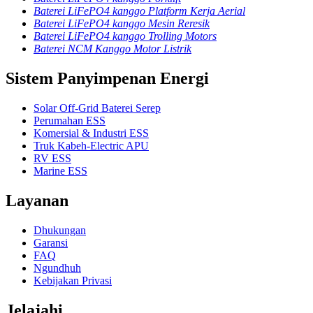
Baterei LiFePO4 kanggo Platform Kerja Aerial
Baterei LiFePO4 kanggo Mesin Reresik
Baterei LiFePO4 kanggo Trolling Motors
Baterei NCM Kanggo Motor Listrik
Sistem Panyimpenan Energi
Solar Off-Grid Baterei Serep
Perumahan ESS
Komersial & Industri ESS
Truk Kabeh-Electric APU
RV ESS
Marine ESS
Layanan
Dhukungan
Garansi
FAQ
Ngundhuh
Kebijakan Privasi
Jelajahi