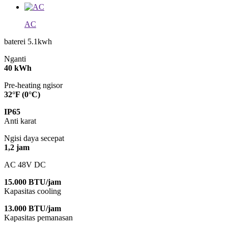
AC
baterei 5.1kwh
Nganti
40 kWh
Pre-heating ngisor
32°F (0°C)
IP65
Anti karat
Ngisi daya secepat
1,2 jam
AC 48V DC
15.000 BTU/jam
Kapasitas cooling
13.000 BTU/jam
Kapasitas pemanasan