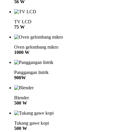
56 W
TV LCD
75 W
Oven gelombang mikro
1000 W
Panggangan listrik
900W
Blender
500 W
Tukang gawe kopi
500 W