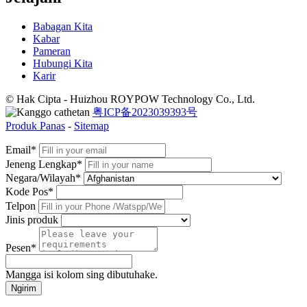
Babagan Kita
Kabar
Pameran
Hubungi Kita
Karir
© Hak Cipta - Huizhou ROYPOW Technology Co., Ltd.
粤ICP备2023039393号
Produk Panas
-
Sitemap
Email*
Jeneng Lengkap*
Negara/Wilayah*
Kode Pos*
Telpon
Jinis produk
Pesen*
Mangga isi kolom sing dibutuhake.
Ngirim