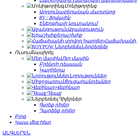
Շարժիչային էներգիայի մարտկոցների 
Մոնիթորինգ
Արդյունաբերական մարտկոց
RV / ծովային
Էներգիայի կուտակում
Աջակցություն
Երաշխիք
Հաճախակի 
Ներբեռնել
Ուսումնասիրել
Մեր մասին
Բրենդի դեսպան
Կարիերա
Նորություններ
Ցուցահանդեսներ
Վեբինար
Դեպք
Դիլերներ
Գտեք դիլեր
Դարձեք դիլեր
Բլոգ
Կապ մեզ հետ
ԱՆԳԼԵՐԵՆ