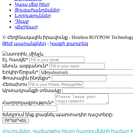
Կապ մեզ հետ
Ցուցահանդեսներ
Նորություններ
Դեպք
Վեբինար
© Հեղինակային իրավունք - Huizhou ROYPOW Technology C
Թեժ ապրանքներ
-
Կայքի քարտեզ
Էլ․ հասցե*
Անուն, ազգանուն*
Երկիր/Շրջան*
Փոստային ինդեքս*
Հեռախոս
Արտադրանքի տեսակը
Հաղորդագրություն*
Խնդրում ենք լրացնել պարտադիր դաշտերը։
ՈՒՂԱՐԿԵԼ
Հուշումներ. Վաճառքից հետո հարցումների համար խ