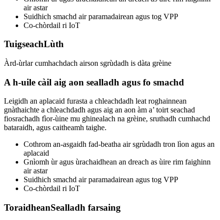
air astar
Suidhich smachd air paramadairean agus tog VPP
Co-chòrdail ri IoT
Tuigseach
Lùth
Àrd-ùrlar cumhachdach airson sgrùdadh is dàta grèine
A h-uile càil aig aon sealladh agus fo smachd
Leigidh an aplacaid furasta a chleachdadh leat roghainnean
gnàthaichte a chleachdadh agus aig an aon àm a’ toirt seachad
fiosrachadh fìor-ùine mu ghinealach na grèine, sruthadh cumhachd
bataraidh, agus caitheamh taighe.
Cothrom an-asgaidh fad-beatha air sgrùdadh tron ​​lìon agus an
aplacaid
Gnìomh ùr agus ùrachaidhean an dreach as ùire rim faighinn
air astar
Suidhich smachd air paramadairean agus tog VPP
Co-chòrdail ri IoT
Toraidhean
Sealladh farsaing