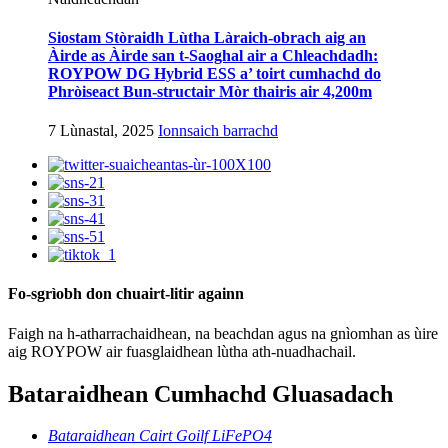
Siostam Stòraidh Lùtha Làraich-obrach aig an
Àirde as Àirde san t-Saoghal air a Chleachdadh:
ROYPOW DG Hybrid ESS a’ toirt cumhachd do
Phròiseact Bun-structair Mòr thairis air 4,200m
7 Lùnastal, 2025
Ionnsaich barrachd
Fo-sgrìobh don chuairt-litir againn
Faigh na h-atharrachaidhean, na beachdan agus na gnìomhan as ùire
aig ROYPOW air fuasglaidhean lùtha ath-nuadhachail.
Bataraidhean Cumhachd Gluasadach
Bataraidhean Cairt Goilf LiFePO4