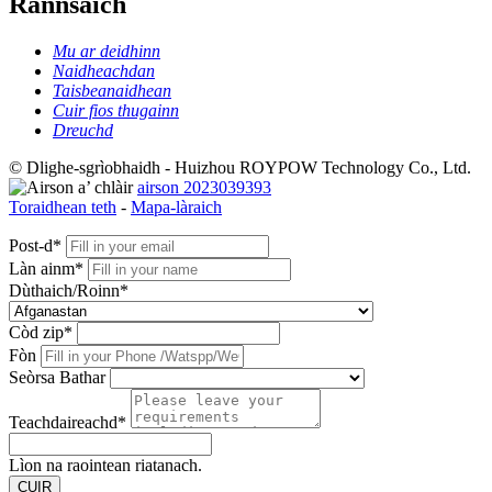
Rannsaich
Mu ar deidhinn
Naidheachdan
Taisbeanaidhean
Cuir fios thugainn
Dreuchd
© Dlighe-sgrìobhaidh - Huizhou ROYPOW Technology Co., Ltd.
airson 2023039393
Toraidhean teth
-
Mapa-làraich
Post-d*
Làn ainm*
Dùthaich/Roinn*
Còd zip*
Fòn
Seòrsa Bathar
Teachdaireachd*
Lìon na raointean riatanach.
CUIR