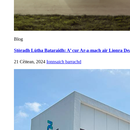
Blog
Stòradh Lùtha Bataraidh: A’ cur Ar-a-mach air Lìonra De
21 Cèitean, 2024
Ionnsaich barrachd