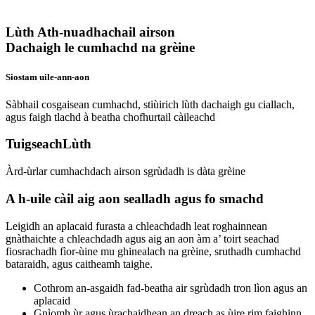
Lùth Ath-nuadhachail airson
Dachaigh le cumhachd na grèine
Siostam uile-ann-aon
Sàbhail cosgaisean cumhachd, stiùirich lùth dachaigh gu ciallach,
agus faigh tlachd à beatha chofhurtail càileachd
Tuigseach
Lùth
Àrd-ùrlar cumhachdach airson sgrùdadh is dàta grèine
A h-uile càil aig aon sealladh agus fo smachd
Leigidh an aplacaid furasta a chleachdadh leat roghainnean
gnàthaichte a chleachdadh agus aig an aon àm a’ toirt seachad
fiosrachadh fìor-ùine mu ghinealach na grèine, sruthadh cumhachd
bataraidh, agus caitheamh taighe.
Cothrom an-asgaidh fad-beatha air sgrùdadh tron ​​lìon agus an
aplacaid
Gnìomh ùr agus ùrachaidhean an dreach as ùire rim faighinn