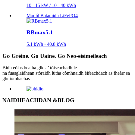
10 - 15 kW / 10 - 40 kWh
Modúl Bataraidh LiFePO4
RBmax5.1
5.1 kWh - 40.8 kWh
Go
Grèine.
Go
Uaine.
Go
Neo-eisimeileach
Bidh eòlas beatha glic a’ tòiseachadh le
na fuasglaidhean stòraidh lùtha còmhnaidh èifeachdach as fheàrr sa
ghnìomhachas
NAIDHEACHDAN &
BLOG