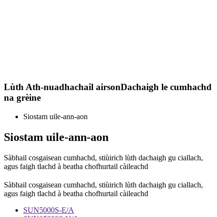
Lùth Ath-nuadhachail airson
Dachaigh le cumhachd
na grèine
Siostam uile-ann-aon
Siostam uile-ann-aon
Sàbhail cosgaisean cumhachd, stiùirich lùth dachaigh gu ciallach,
agus faigh tlachd à beatha chofhurtail càileachd
Sàbhail cosgaisean cumhachd, stiùirich lùth dachaigh gu ciallach,
agus faigh tlachd à beatha chofhurtail càileachd
SUN5000S-E/A