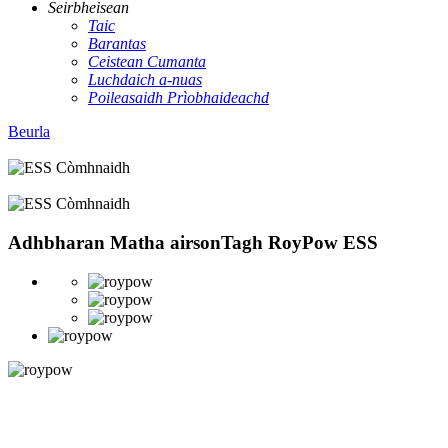
Seirbheisean
Taic
Barantas
Ceistean Cumanta
Luchdaich a-nuas
Poileasaidh Prìobhaideachd
Beurla
Adhbharan Matha airson
Tagh RoyPow ESS