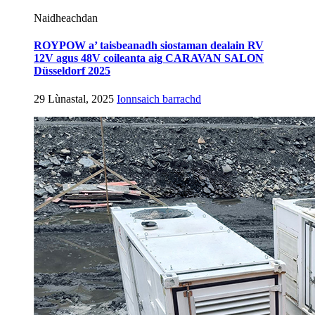
Naidheachdan
ROYPOW a’ taisbeanadh siostaman dealain RV
12V agus 48V coileanta aig CARAVAN SALON
Düsseldorf 2025
29 Lùnastal, 2025
Ionnsaich barrachd