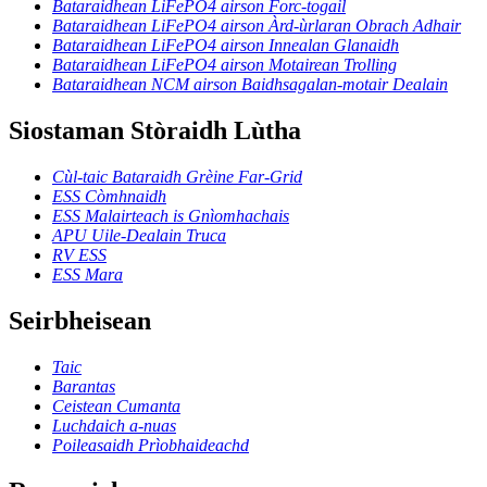
Bataraidhean LiFePO4 airson Forc-togail
Bataraidhean LiFePO4 airson Àrd-ùrlaran Obrach Adhair
Bataraidhean LiFePO4 airson Innealan Glanaidh
Bataraidhean LiFePO4 airson Motairean Trolling
Bataraidhean NCM airson Baidhsagalan-motair Dealain
Siostaman Stòraidh Lùtha
Cùl-taic Bataraidh Grèine Far-Grid
ESS Còmhnaidh
ESS Malairteach is Gnìomhachais
APU Uile-Dealain Truca
RV ESS
ESS Mara
Seirbheisean
Taic
Barantas
Ceistean Cumanta
Luchdaich a-nuas
Poileasaidh Prìobhaideachd