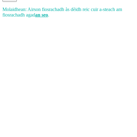
Molaidhean: Airson fiosrachadh às dèidh reic cuir a-steach am
fiosrachadh agad
an seo
.