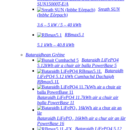
SUN15000T-E/A
Sreath SUN
(Inbhe Eòrpach)
3.6 – 5 kW / 5 – 40 kWh
RBmax5.1
5.1 kWh – 40.8 kWh
Bataraidhean Grèine
Bataraidh LiFePO4
5.12kWh air a chuir air balla PowerBase 5
Bataraidh
LiFePO4 5.12 kWh Cumhachd Dachaigh
RBmax5.1L
Bataraidh LiFePO4 11.7kWh air a chuir air
balla PowerBase 11
Bataraidh LiFePO₄ 16kWh air a chur air an làr
PowerBase 16
Bataraidh LiFePO4 5.12