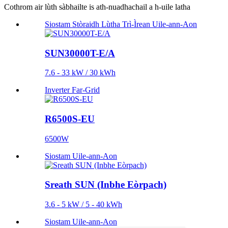
Cothrom air lùth sàbhailte is ath-nuadhachail a h-uile latha
Siostam Stòraidh Lùtha Trì-Ìrean Uile-ann-Aon
SUN30000T-E/A
7.6 - 33 kW / 30 kWh
Inverter Far-Grid
R6500S-EU
6500W
Siostam Uile-ann-Aon
Sreath SUN (Inbhe Eòrpach)
3.6 - 5 kW / 5 - 40 kWh
Siostam Uile-ann-Aon