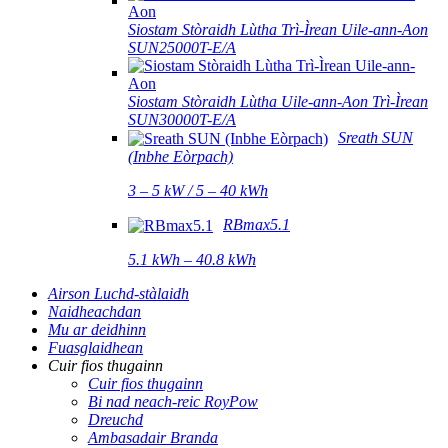
Siostam Stòraidh Lùtha Trì-Ìrean Uile-ann-Aon
SUN25000T-E/A
Siostam Stòraidh Lùtha Uile-ann-Aon Trì-Ìrean
SUN30000T-E/A
Sreath SUN
(Inbhe Eòrpach)
3 – 5 kW / 5 – 40 kWh
RBmax5.1
5.1 kWh – 40.8 kWh
Airson Luchd-stàlaidh
Naidheachdan
Mu ar deidhinn
Fuasglaidhean
Cuir fios thugainn
Cuir fios thugainn
Bi nad neach-reic RoyPow
Dreuchd
Ambasadair Branda