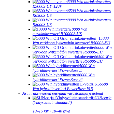
5000 W:n aurinkoinvertteri
R5000S-UP-120V
6500 W:n aurinkoinvertteri
R6500S-US
8000 W:n aurinkoinvertteri
R8000S-US
10000 W:n
aurinkoinvertteri R10000S-US
5000
W:n verkkoon kytkemätön invertteri R5000S-EU
6000 W:n
verkkoon kytkemätön invertteri R6000S-EU
6500 W:n
verkkoon kytkemätön invertteri R6500S-EU
5000 W:n
hybridiinvertteri PowerBase I5
6000 W:n
hybridiinvertteri PowerBase I6
6500
W:n hybridiinvertteri PowerBase I6.5
Asuinrakennusten energian varastointijärjestelmät
SUN-sarja
(Yhdysvaltain standardi)
10–15 kW / 10–40 kWh