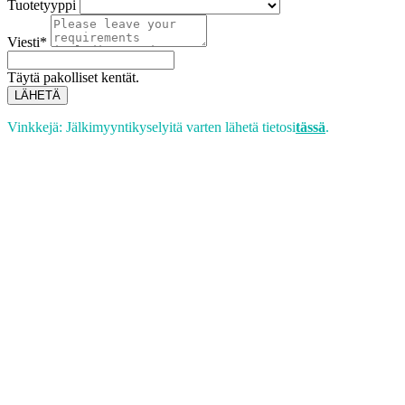
Tuotetyyppi
Viesti*
Täytä pakolliset kentät.
LÄHETÄ
Vinkkejä: Jälkimyyntikyselyitä varten lähetä tietosi
tässä
.