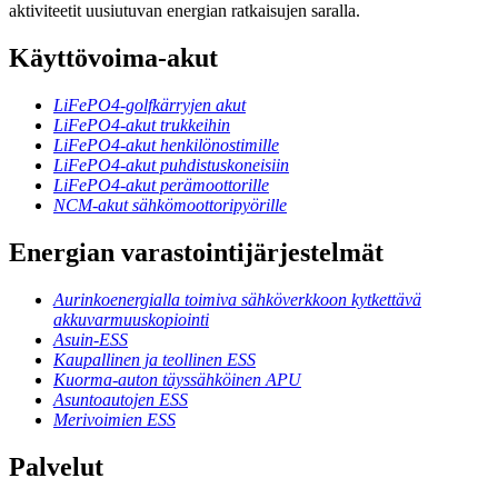
aktiviteetit uusiutuvan energian ratkaisujen saralla.
Käyttövoima-akut
LiFePO4-golfkärryjen akut
LiFePO4-akut trukkeihin
LiFePO4-akut henkilönostimille
LiFePO4-akut puhdistuskoneisiin
LiFePO4-akut perämoottorille
NCM-akut sähkömoottoripyörille
Energian varastointijärjestelmät
Aurinkoenergialla toimiva sähköverkkoon kytkettävä
akkuvarmuuskopiointi
Asuin-ESS
Kaupallinen ja teollinen ESS
Kuorma-auton täyssähköinen APU
Asuntoautojen ESS
Merivoimien ESS
Palvelut