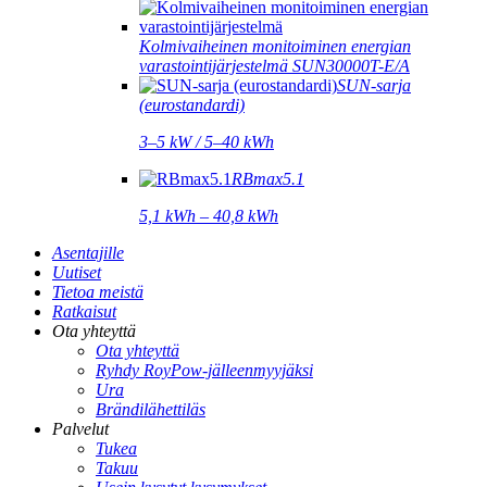
Kolmivaiheinen monitoiminen energian
varastointijärjestelmä SUN30000T-E/A
SUN-sarja
(eurostandardi)
3–5 kW / 5–40 kWh
RBmax5.1
5,1 kWh – 40,8 kWh
Asentajille
Uutiset
Tietoa meistä
Ratkaisut
Ota yhteyttä
Ota yhteyttä
Ryhdy RoyPow-jälleenmyyjäksi
Ura
Brändilähettiläs
Palvelut
Tukea
Takuu