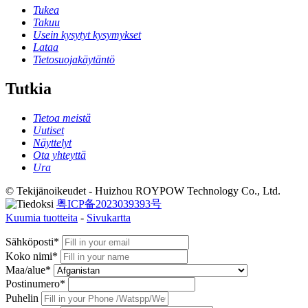
Tukea
Takuu
Usein kysytyt kysymykset
Lataa
Tietosuojakäytäntö
Tutkia
Tietoa meistä
Uutiset
Näyttelyt
Ota yhteyttä
Ura
© Tekijänoikeudet - Huizhou ROYPOW Technology Co., Ltd.
粤ICP备2023039393号
Kuumia tuotteita
-
Sivukartta
Sähköposti*
Koko nimi*
Maa/alue*
Postinumero*
Puhelin