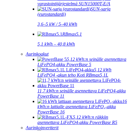
varastointijärjestelmä SUN15000T-E/A
SUN-sarja
(eurostandardi)
3,6–5 kW / 5–40 kWh
RBmax5.1
5,1 kWh – 40,8 kWh
Aurinkoakut
5,12 kWh:n seinälle asennettava
LiFePO4-akku PowerBase 5
5,12 kWh
LiFePO4 -akun teho Koti RBmax5,1L
11,7 kWh:n seinälle asennettava LiFePO4-akku
PowerBase 11
16
kWh:n lattialle asennettava LiFePO₄-akku
PowerBase 16
5,12 kWh:n räkkiin
asennettava LiFePO4-akku PowerBase R5
Aurinkoinvertterit