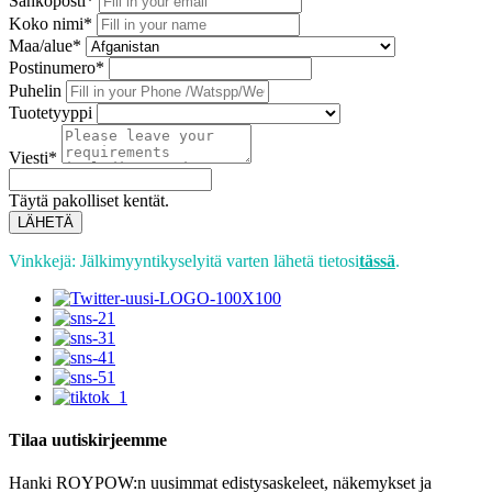
Sähköposti*
Koko nimi*
Maa/alue*
Postinumero*
Puhelin
Tuotetyyppi
Viesti*
Täytä pakolliset kentät.
LÄHETÄ
Vinkkejä: Jälkimyyntikyselyitä varten lähetä tietosi
tässä
.
Tilaa uutiskirjeemme
Hanki ROYPOW:n uusimmat edistysaskeleet, näkemykset ja