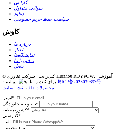
گارانتی
سوالات متداول
دانلود
سیاست حفظ حریم خصوصی
کاوش
درباره ما
اخبار
نمایشگاه‌ها
تماس با ما
شغل
© کپی‌رایت - شرکت فناوری Huizhou ROYPOW، آموزشی
粤ICP备2023039393号
ویبولیتین
محصولات داغ
-
نقشه سایت
ایمیل*
نام و نام خانوادگی*
کشور/منطقه*
کد پستی*
تلفن
نوع محصول