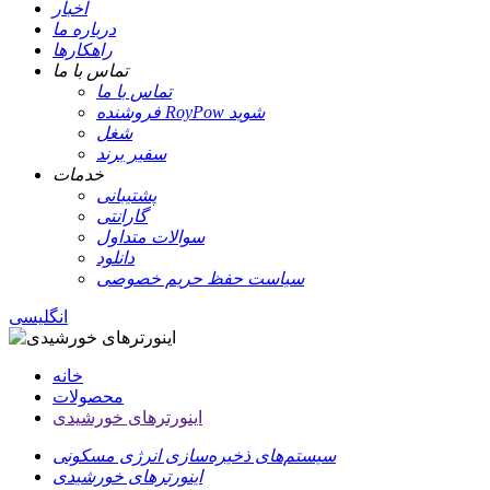
اخبار
درباره ما
راهکارها
تماس با ما
تماس با ما
فروشنده RoyPow شوید
شغل
سفیر برند
خدمات
پشتیبانی
گارانتی
سوالات متداول
دانلود
سیاست حفظ حریم خصوصی
انگلیسی
خانه
محصولات
اینورترهای خورشیدی
سیستم‌های ذخیره‌سازی انرژی مسکونی
اینورترهای خورشیدی