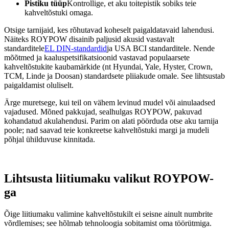
Pistiku tüüp
Kontrollige, et aku toitepistik sobiks teie
kahveltõstuki omaga.
Otsige tarnijaid, kes rõhutavad koheselt paigaldatavaid lahendusi.
Näiteks ROYPOW disainib paljusid akusid vastavalt
standarditele
EL DIN-standardid
ja USA BCI standarditele. Nende
mõõtmed ja kaaluspetsifikatsioonid vastavad populaarsete
kahveltõstukite kaubamärkide (nt Hyundai, Yale, Hyster, Crown,
TCM, Linde ja Doosan) standardsete pliiakude omale. See lihtsustab
paigaldamist oluliselt.
Ärge muretsege, kui teil on vähem levinud mudel või ainulaadsed
vajadused. Mõned pakkujad, sealhulgas ROYPOW, pakuvad
kohandatud akulahendusi. Parim on alati pöörduda otse aku tarnija
poole; nad saavad teie konkreetse kahveltõstuki margi ja mudeli
põhjal ühilduvuse kinnitada.
Lihtsusta liitiumaku valikut ROYPOW-
ga
Õige liitiumaku valimine kahveltõstukilt ei seisne ainult numbrite
võrdlemises; see hõlmab tehnoloogia sobitamist oma töörütmiga.