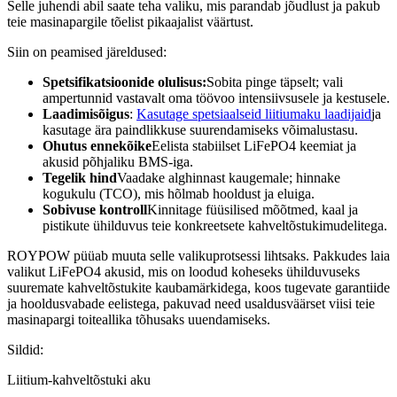
Selle juhendi abil saate teha valiku, mis parandab jõudlust ja pakub
teie masinapargile tõelist pikaajalist väärtust.
Siin on peamised järeldused:
Spetsifikatsioonide olulisus:
Sobita pinge täpselt; vali
ampertunnid vastavalt oma töövoo intensiivsusele ja kestusele.
Laadimisõigus
:
Kasutage spetsiaalseid liitiumaku laadijaid
ja
kasutage ära paindlikkuse suurendamiseks võimalustasu.
Ohutus ennekõike
Eelista stabiilset LiFePO4 keemiat ja
akusid põhjaliku BMS-iga.
Tegelik hind
Vaadake alghinnast kaugemale; hinnake
kogukulu (TCO), mis hõlmab hooldust ja eluiga.
Sobivuse kontroll
Kinnitage füüsilised mõõtmed, kaal ja
pistikute ühilduvus teie konkreetsete kahveltõstukimudelitega.
ROYPOW püüab muuta selle valikuprotsessi lihtsaks. Pakkudes laia
valikut LiFePO4 akusid, mis on loodud koheseks ühilduvuseks
suuremate kahveltõstukite kaubamärkidega, koos tugevate garantiide
ja hooldusvabade eelistega, pakuvad need usaldusväärset viisi teie
masinapargi toiteallika tõhusaks uuendamiseks.
Sildid:
Liitium-kahveltõstuki aku