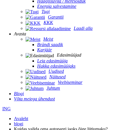
Haagissuvila / meresõiduk
Energia salvestamine
Tugi
Garantii
KKK
Laadi alla
Avasta
Meist
Brändi saadik
Karjäär
Edasimüüjad
Leia edasimüüja
Hakka edasimüüjaks
Uudised
Näitused
Veebiseminar
Juhtum
Blogi
Võta meiega ühendust
ING
Avaleht
blogi
Kuidas valida oma autopargi jaoks õige liitiumaku?