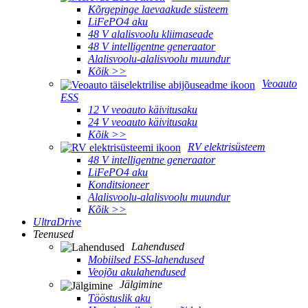
Kõrgepinge laevaakude süsteem
LiFePO4 aku
48 V alalisvoolu kliimaseade
48 V intelligentne generaator
Alalisvoolu-alalisvoolu muundur
Kõik >>
Veoauto
ESS
12 V veoauto käivitusaku
24 V veoauto käivitusaku
Kõik >>
RV elektrisüsteem
48 V intelligentne generaator
LiFePO4 aku
Konditsioneer
Alalisvoolu-alalisvoolu muundur
Kõik >>
UltraDrive
Teenused
Lahendused
Mobiilsed ESS-lahendused
Veojõu akulahendused
Jälgimine
Tööstuslik aku