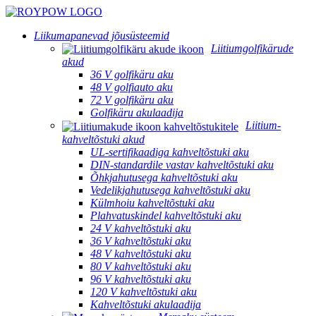
Liikumapanevad jõusüsteemid
Liitiumgolfikärude
akud
36 V golfikäru aku
48 V golfiauto aku
72 V golfikäru aku
Golfikäru akulaadija
Liitium-
kahveltõstuki akud
UL-sertifikaadiga kahveltõstuki aku
DIN-standardile vastav kahveltõstuki aku
Õhkjahutusega kahveltõstuki aku
Vedelikjahutusega kahveltõstuki aku
Külmhoiu kahveltõstuki aku
Plahvatuskindel kahveltõstuki aku
24 V kahveltõstuki aku
36 V kahveltõstuki aku
48 V kahveltõstuki aku
80 V kahveltõstuki aku
96 V kahveltõstuki aku
120 V kahveltõstuki aku
Kahveltõstuki akulaadija