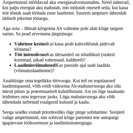
Ampertunnid mõõdavad aku energiasalvestusmahtu. Need näitavad,
kui palju energiat aku mahutab, mis mõjutab otseselt seda, kui kaua
teie tõstuk saab töötada enne laadimist. Suurem ampriarv tähendab
üldiselt pikemat tööaega.
Aga oota – lihtsalt kõrgeima Ah valimine pole alati kõige targem
samm. Sa pead arvestama järgmisega:
Vahetuse kestus
Kui kaua peab kahveltõstuk pidevalt
töötama?
Töö intensiivsus
Kas ülesanded on nõudlikud (rasked
koormad, pikad vahemaad, kaldteed)?
Laadimisvõimalused
Kas pauside ajal saab laadida
(võimaluslaadimine)?
Analüüsige oma tegelikku töövoogu. Kui teil on regulaarsed
laadimispausid, võib veidi väiksema Ah-mahutavusega aku olla
täiesti piisav ja potentsiaalselt kulutõhusam. Asi on õige tasakaalu
leidmises oma tegevuse jaoks. Liiga mahutavusega aku võib
tähendada tarbetuid esialgseid kulusid ja kaalu.
Seega seadke esmalt prioriteediks õige pinge sobitamine. Seejärel
valige ampertunnid, mis sobivad kõige paremini teie autopargi
igapäevase töökoormuse ja laadimisstrateegiaga.