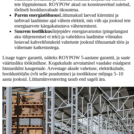
teie lõpptulemust. ROYPOW akud on konstrueeritud suletud,
tõeliselt hooldusvabade üksustena.
Parem energiatõhusus
Liitiumakud laevad kiiremini ja
tarbivad laadimise ajal vähem elektrit, mis viib aja jooksul teie
energiaarvete käegakatsutava vähenemiseni.
Suurem tootlikkus
Järjepidev energiavarustus (pingelangust
aku tühjenemisel ei teki) ja vahelduva laadimise võimalus
hoiavad kahveltõstukeid vahetuste jooksul tõhusamalt töös ja
vähemate katkestustega.
Lisage tugev garantii, näiteks ROYPOW 5-aastane garantii, ja saate
väärtusliku töökindluse. Kogukulude arvutamisel vaadake esialgsest
hinnasildist kaugemale. Arvestage akude vahetuse, elektrikulude,
hooldustööjõu (või selle puudumise) ja tootlikkuse mõjuga 5–10
aasta jooksul. Liitiumiinvesteering tasub end sageli ära.