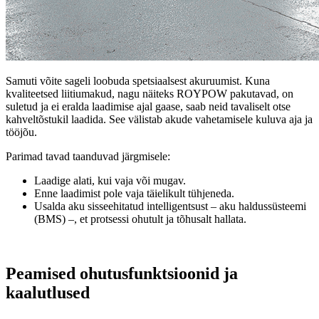
Samuti võite sageli loobuda spetsiaalsest akuruumist. Kuna
kvaliteetsed liitiumakud, nagu näiteks ROYPOW pakutavad, on
suletud ja ei eralda laadimise ajal gaase, saab neid tavaliselt otse
kahveltõstukil laadida. See välistab akude vahetamisele kuluva aja ja
tööjõu.
Parimad tavad taanduvad järgmisele:
Laadige alati, kui vaja või mugav.
Enne laadimist pole vaja täielikult tühjeneda.
Usalda aku sisseehitatud intelligentsust – aku haldussüsteemi
(BMS) –, et protsessi ohutult ja tõhusalt hallata.
Peamised ohutusfunktsioonid ja
kaalutlused