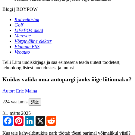
Blogi | ROYPOW
Kahveltõstuk
Golf
LiFePO4 akud
Mereväe
Võrguväline elekter
Elamute ESS
Veoauto
Telli
Liitu uudiskirjaga ja saa esimesena teada uutest toodetest,
tehnoloogilistest uuendustest ja muust.
Kuidas valida oma autopargi jaoks õige liitiumaku?
Autor: Eric Maina
224 vaatamist
清空
31. märts 2025
Facebook
Pinterest
LinkedIn
X
Reddit
Kas teie kahveltõstukite park töötab tõesti parimal võimalikul viisil?