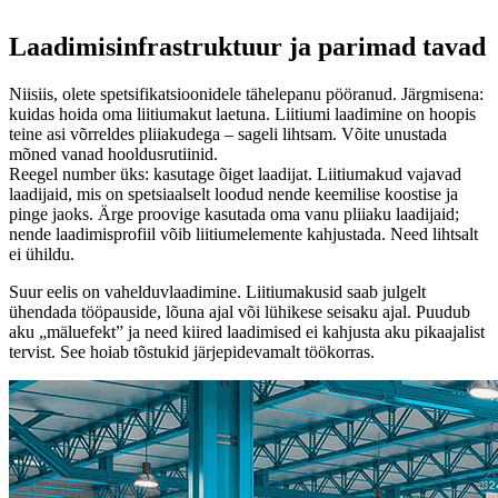
Laadimisinfrastruktuur ja parimad tavad
Niisiis, olete spetsifikatsioonidele tähelepanu pööranud. Järgmisena:
kuidas hoida oma liitiumakut laetuna. Liitiumi laadimine on hoopis
teine ​​asi võrreldes pliiakudega – sageli lihtsam. Võite unustada
mõned vanad hooldusrutiinid.
Reegel number üks: kasutage õiget laadijat. Liitiumakud vajavad
laadijaid, mis on spetsiaalselt loodud nende keemilise koostise ja
pinge jaoks. Ärge proovige kasutada oma vanu pliiaku laadijaid;
nende laadimisprofiil võib liitiumelemente kahjustada. Need lihtsalt
ei ühildu.
Suur eelis on vahelduvlaadimine. Liitiumakusid saab julgelt
ühendada tööpauside, lõuna ajal või lühikese seisaku ajal. Puudub
aku „mäluefekt” ja need kiired laadimised ei kahjusta aku pikaajalist
tervist. See hoiab tõstukid järjepidevamalt töökorras.