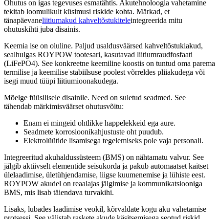
Ohutus on igas tegevuses esmatähtis. Akutehnoloogia vahetamine
tekitab loomulikult küsimusi riskide kohta. Märkad, et
tänapäevane
liitiumakud kahveltõstukitele
integreerida mitu
ohutuskihti juba disainis.
Keemia ise on oluline. Paljud usaldusväärsed kahveltõstukiakud,
sealhulgas ROYPOW tootesari, kasutavad liitiumraudfosfaati
(LiFePO4). See konkreetne keemiline koostis on tuntud oma parema
termilise ja keemilise stabiilsuse poolest võrreldes pliiakudega või
isegi muud tüüpi liitiumioonakudega.
Mõelge füüsilisele disainile. Need on suletud seadmed. See
tähendab märkimisväärset ohutusvõitu:
Enam ei mingeid ohtlikke happelekkeid ega aure.
Seadmete korrosioonikahjustuste oht puudub.
Elektrolüütide lisamisega tegelemiseks pole vaja personali.
Integreeritud akuhaldussüsteem (BMS) on nähtamatu valvur. See
jälgib aktiivselt elementide seisukorda ja pakub automaatset kaitset
ülelaadimise, ületühjendamise, liigse kuumenemise ja lühiste eest.
ROYPOW akudel on reaalajas jälgimise ja kommunikatsiooniga
BMS, mis lisab täiendava turvakihi.
Lisaks, lubades laadimise veokil, kõrvaldate kogu aku vahetamise
protsessi. See välistab raskete akude käsitsemisega seotud riskid,