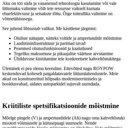
Aku on töö süda ja vananenud tehnoloogia kasutamine või vale
liitiumaku valimine võib teie ressursse vaikselt kurnata
ebaefektiivsuse ja seisakute tõttu. Õige toiteallika valimine on
võtmetähtsusega.
See juhend lihtsustab valikut. Me käsitleme järgmist:
Oluliste näitajate, näiteks voltide ja ampertundide mõistmine
Laadimisinfrastruktuur ja parimad tavad
Peamised ohutusfunktsioonid ja kaalutlused
Tegeliku maksumuse ja pikaajalise väärtuse arvutamine
Ühilduvuse kinnitamine teie konkreetsete kahveltõstukitega
Üleminek ei pea olema keeruline. Ettevõtted nagu ROYPOW
keskenduvad koheselt paigaldatavatele liitiumlahendustele. Meie
akud on konstrueeritud hõlpsaks moderniseerimiseks ja
hooldusvabad, aidates autoparkidel sujuvalt uuendada.
Kriitiliste spetsifikatsioonide mõistmine
Mõelge pingele (V) ja ampertundidele (Ah) nagu oma kahveltõstuki
mootori võimsusele ja kütusepaagi suurusele. Nende