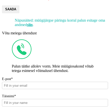
SAADA
Näpunäited: müügijärgse päringu korral palun esitage oma
andmed
siin
.
Võta meiega ühendust
Palun täitke allolev vorm. Meie müügiosakond võtab
teiega esimesel võimalusel ühendust.
E-post*
Täisnimi*