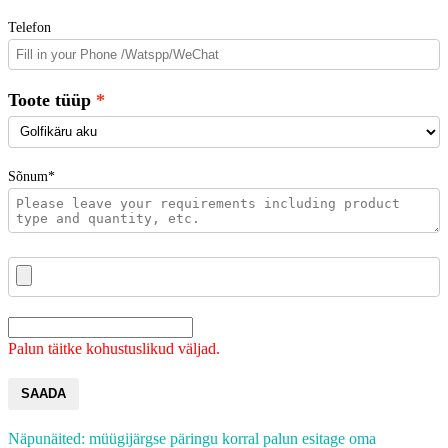
Telefon
Toote tüüp
Sõnum*
Palun täitke kohustuslikud väljad.
SAADA
Näpunäited: müügijärgse päringu korral palun esitage oma