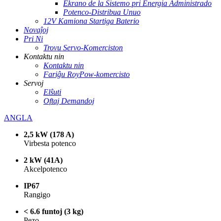
Ekrano de la Sistemo pri Energia Administrado
Potenco-Distribua Unuo
12V Kamiona Startiga Baterio
Novaĵoj
Pri Ni
Trovu Servo-Komerciston
Kontaktu nin
Kontaktu nin
Fariĝu RoyPow-komercisto
Servoj
Elŝuti
Oftaj Demandoj
ANGLA
2,5 kW (178 A)
Virbesta potenco
2 kW (41A)
Akcelpotenco
IP67
Rangigo
< 6.6 funtoj (3 kg)
Pezo