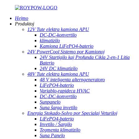
Hejmo
Produktoj
12V Tute elektra kamiona APU
DC-DC-konvertilo
klimatizilo
Kamiona LiFePO4-baterio
24V PowerCool Sistemo por Kamionoj
24V Startigilo kaj Profunda Cikla 2-en-1 Litia
Baterio
24V DC klimatizilo
48V Tute elektra kamiona APU
48 V inteligenta alterngeneratoro
LiFePO4-baterio
Variablo-rapideca HVAC
DC-DC-konvertilo
Sunpanelo
Suna ŝarga invetilo
Energia Stokado-Solvo por Specialaj Veturiloj
LiFePO4-baterio
Invetilo / Ŝargilo
Tegmenta klimatizilo
Suna Panelo