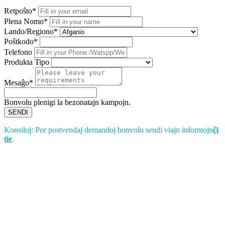
Retpoŝto*
Plena Nomo*
Lando/Regiono*
Poŝtkodo*
Telefono
Produkta Tipo
Mesaĝo*
Bonvolu plenigi la bezonatajn kampojn.
SENDI
Konsiloj: Por postvendaj demandoj bonvolu sendi viajn informojn
ĉi
tie
.