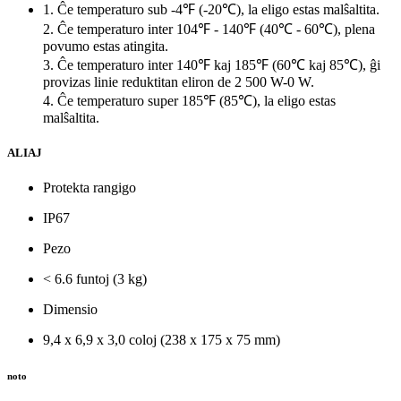
1. Ĉe temperaturo sub -4℉ (-20℃), la eligo estas malŝaltita.
2. Ĉe temperaturo inter 104℉ - 140℉ (40℃ - 60℃), plena
povumo estas atingita.
3. Ĉe temperaturo inter 140℉ kaj 185℉ (60℃ kaj 85℃), ĝi
provizas linie reduktitan eliron de 2 500 W-0 W.
4. Ĉe temperaturo super 185℉ (85℃), la eligo estas
malŝaltita.
ALIAJ
Protekta rangigo
IP67
Pezo
< 6.6 funtoj (3 kg)
Dimensio
9,4 x 6,9 x 3,0 coloj (238 x 175 x 75 mm)
noto