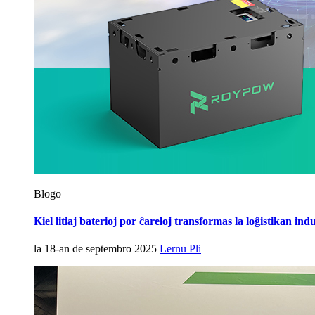
Blogo
Kiel litiaj baterioj por ĉareloj transformas la loĝistikan ind
la 18-an de septembro 2025
Lernu Pli