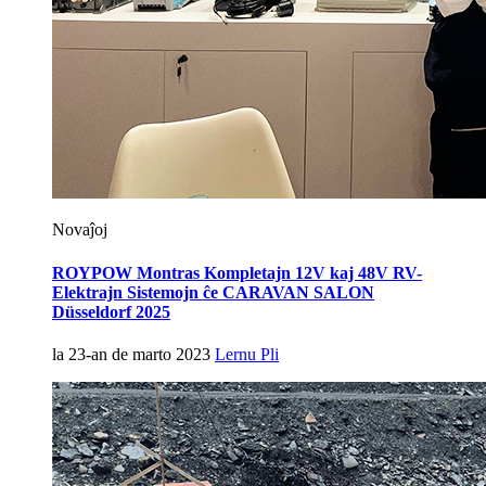
Novaĵoj
ROYPOW Montras Kompletajn 12V kaj 48V RV-
Elektrajn Sistemojn ĉe CARAVAN SALON
Düsseldorf 2025
la 23-an de marto 2023
Lernu Pli