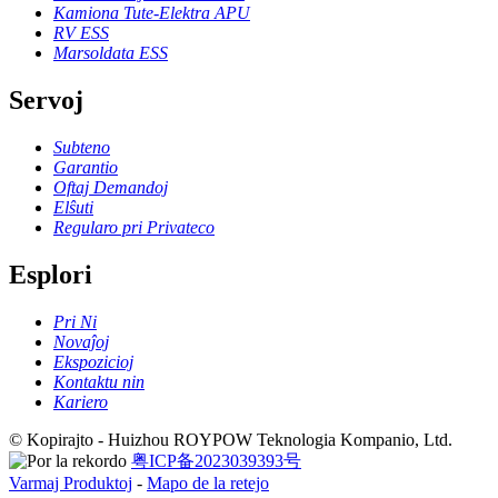
Kamiona Tute-Elektra APU
RV ESS
Marsoldata ESS
Servoj
Subteno
Garantio
Oftaj Demandoj
Elŝuti
Regularo pri Privateco
Esplori
Pri Ni
Novaĵoj
Ekspozicioj
Kontaktu nin
Kariero
© Kopirajto - Huizhou ROYPOW Teknologia Kompanio, Ltd.
粤ICP备2023039393号
Varmaj Produktoj
-
Mapo de la retejo