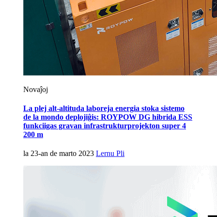
Novaĵoj
La plej alt-altituda laboreja energia stoka sistemo
de la mondo deplojiĝis: ROYPOW DG hibrida ESS
funkciigas gravan infrastrukturprojekton super 4
200 m
la 23-an de marto 2023
Lernu Pli