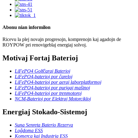
Abonu nian informilon
Ricevu la plej novajn progresojn, komprenojn kaj agadojn de
ROYPOW pri renovigeblaj energiaj solvoj.
Motivaj Fortaj Baterioj
LiFePO4 Golfĉaraj Baterioj
LiFePO4-baterioj por ĉareloj
LiFePO4-baterioj por aeraj laborplatformoj
LiFePO4-baterioj por purigaj maŝinoj
LiFePO4-baterioj por trenmotoroj
NCM-Baterioj por Elektraj Motorcikloj
Energiaj Stokado-Sistemoj
Suna Senreta Baterio Rezerva
Loĝdoma ESS
Komerca kaj Industria ESS