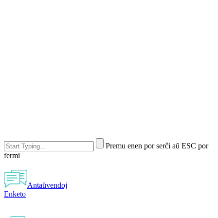
Premu enen por serĉi aŭ ESC por
fermi
Antaŭvendoj
Enketo