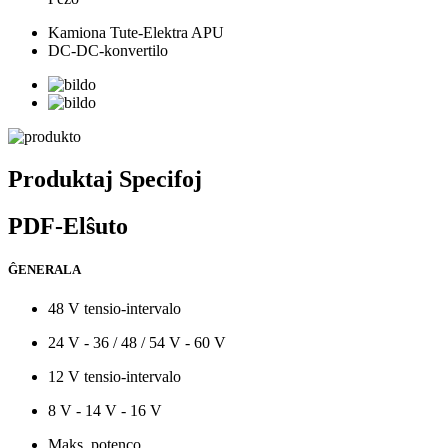
Kamiona Tute-Elektra APU
DC-DC-konvertilo
Produktaj Specifoj
PDF-Elŝuto
ĜENERALA
48 V tensio-intervalo
24 V - 36 / 48 / 54 V - 60 V
12 V tensio-intervalo
8 V - 14 V - 16 V
Maks. potenco