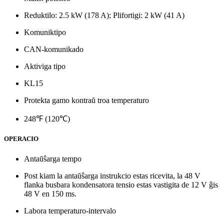
Reduktilo: 2.5 kW (178 A); Plifortigi: 2 kW (41 A)
Komuniktipo
CAN-komunikado
Aktiviga tipo
KL15
Protekta gamo kontraŭ troa temperaturo
248℉ (120℃)
OPERACIO
Antaŭŝarga tempo
Post kiam la antaŭŝarga instrukcio estas ricevita, la 48 V
flanka busbara kondensatora tensio estas vastigita de 12 V ĝis
48 V en 150 ms.
Labora temperaturo-intervalo