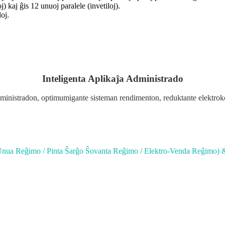
 kaj ĝis 12 unuoj paralele (invetiloj).
oj.
Inteligenta Aplikaĵa Administrado
stradon, optimumigante sisteman rendimenton, reduktante elektrokostoj
nua Reĝimo / Pinta Ŝarĝo Ŝovanta Reĝimo / Elektro-Venda Reĝimo) &