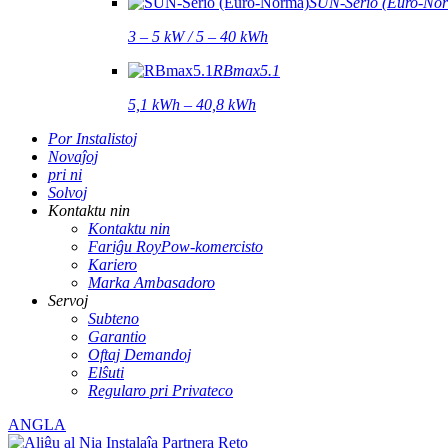
SUN-Serio (Eŭro-No
3 – 5 kW / 5 – 40 kWh
RBmax5.1
5,1 kWh – 40,8 kWh
Por Instalistoj
Novaĵoj
pri ni
Solvoj
Kontaktu nin
Kontaktu nin
Fariĝu RoyPow-komercisto
Kariero
Marka Ambasadoro
Servoj
Subteno
Garantio
Oftaj Demandoj
Elŝuti
Regularo pri Privateco
ANGLA