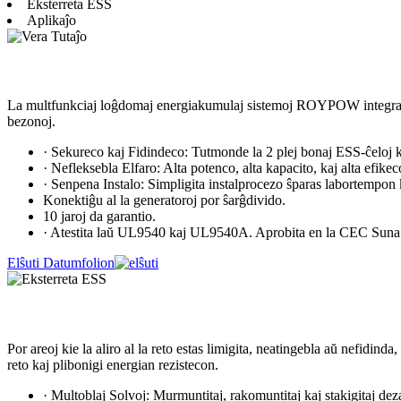
Eksterreta ESS
Aplikaĵo
La multfunkciaj loĝdomaj energiakumulaj sistemoj ROYPOW integras ba
bezonoj.
· Sekureco kaj Fidindeco: Tutmonde la 2 plej bonaj ESS-ĉeloj k
· Nefleksebla Elfaro: Alta potenco, alta kapacito, kaj alta efikec
· Senpena Instalo: Simpligita instalprocezo ŝparas labortempon
Konektiĝu al la generatoroj por ŝarĝdivido.
10 jaroj da garantio.
· Atestita laŭ UL9540 kaj UL9540A. Aprobita en la CEC Suna 
Elŝuti Datumfolion
Por areoj kie la aliro al la reto estas limigita, neatingebla aŭ nefidin
reto kaj plibonigi energian rezistecon.
· Multoblaj Solvoj: Murmuntitaj, rakomuntitaj kaj stakigitaj de