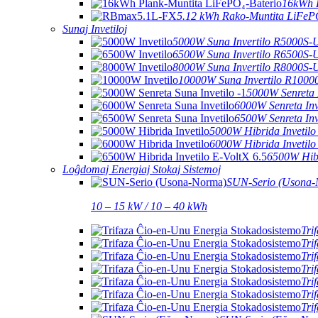
16kWh P
5.12 kWh Rako-Muntita LiFeP
Sunaj Invetiloj
5000W Suna Invertilo R5000S
6500W Suna Invertilo R6500S-
8000W Suna Invertilo R8000S-
10000W Suna Invertilo R1000
5000W Senreta 
6000W Senreta In
6500W Senreta In
5000W Hibrida Invetil
6000W Hibrida Invetil
6500W Hibr
Loĝdomaj Energiaj Stokaj Sistemoj
SUN-Serio (Usona
10 – 15 kW / 10 – 40 kWh
Tri
Tri
Tri
Tri
Tri
Tri
Tri