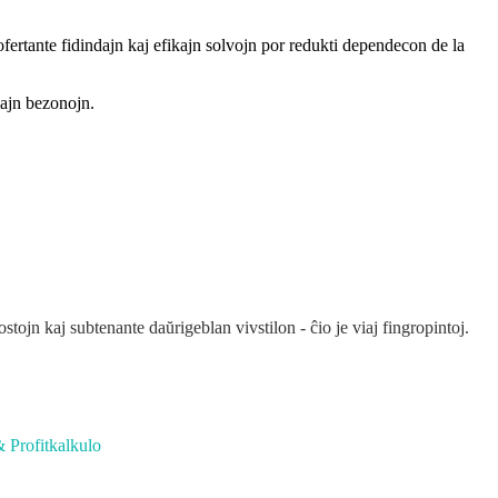
 ofertante fidindajn kaj efikajn solvojn por redukti dependecon de la
majn bezonojn.
n kaj subtenante daŭrigeblan vivstilon - ĉio je viaj fingropintoj.
 Profitkalkulo