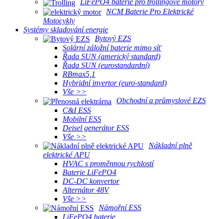
LiFePO4 baterie pro trollingové motory
NCM Baterie Pro Elektrické
Motocykly
Systémy skladování energie
Bytový EZS
Solární záložní baterie mimo síť
Řada SUN (americký standard)
Řada SUN (eurostandardní)
RBmax5,1
Hybridní invertor (euro-standard)
Vše >>
Obchodní a průmyslové EZS
C&I ESS
Mobilní ESS
Deisel generátor ESS
Vše >>
Nákladní plně
elektrické APU
HVAC s proměnnou rychlostí
Baterie LiFePO4
DC-DC konvertor
Alternátor 48V
Vše >>
Námořní ESS
LiFePO4 baterie