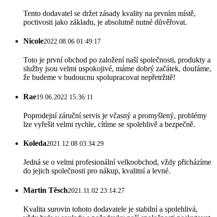
Tento dodavatel se držet zásady kvality na prvním místě,
poctivosti jako základu, je absolutně nutné důvěřovat.
Nicole
2022.08.06 01:49:17
Toto je první obchod po založení naší společnosti, produkty a
služby jsou velmi uspokojivé, máme dobrý začátek, doufáme,
že budeme v budoucnu spolupracovat nepřetržitě!
Rae
19.06.2022 15:36:11
Poprodejní záruční servis je včasný a promyšlený, problémy
lze vyřešit velmi rychle, cítíme se spolehlivě a bezpečně.
Koleda
2021.12.08 03:34:29
Jedná se o velmi profesionální velkoobchod, vždy přicházíme
do jejich společnosti pro nákup, kvalitní a levné.
Martin Těsch
2021.11.02 23:14:27
Kvalita surovin tohoto dodavatele je stabilní a spolehlivá,