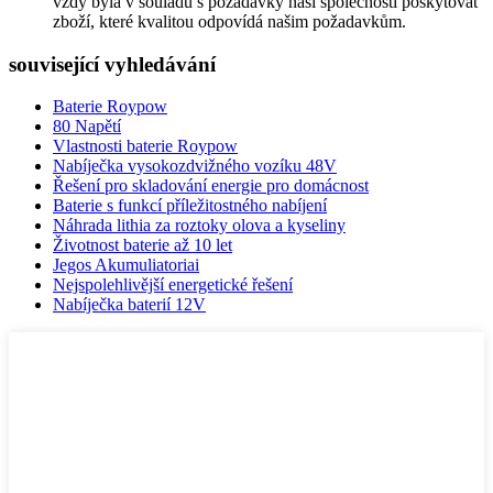
vždy byla v souladu s požadavky naší společnosti poskytovat
zboží, které kvalitou odpovídá našim požadavkům.
související vyhledávání
Baterie Roypow
80 Napětí
Vlastnosti baterie Roypow
Nabíječka vysokozdvižného vozíku 48V
Řešení pro skladování energie pro domácnost
Baterie s funkcí příležitostného nabíjení
Náhrada lithia za roztoky olova a kyseliny
Životnost baterie až 10 let
Jegos Akumuliatoriai
Nejspolehlivější energetické řešení
Nabíječka baterií 12V