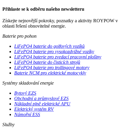
Přihlaste se k odběru našeho newsletteru
Získejte nejnovější pokroky, poznatky a aktivity ROYPOW v
oblasti řešení obnovitelné energie.
Baterie pro pohon
LiFePO4 baterie do golfových vozíků
LiFePO4 baterie pro vysokozdvižné vozíky
LiFePO4 baterie pro zvedací pracovní plošiny
LiFePO4 baterie do čisticích strojů
LiFePO4 baterie pro trollingové motory
Baterie NCM pro elektrické motocykly
Systémy skladování energie
Bytový EZS
Obchodní a průmyslové EZS
Nákladní plně elektrické APU
Elektrický systém RV
Námořní ESS
Služby