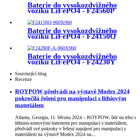
Baterie do vysokozdvižného
vozíku LiFePO4 - F24560P
Baterie do vysokozdvižného
vozíku LiFePO4 - F24150Q
Baterie do vysokozdvižného
vozíku LiFePO4 - F24230Y
Související blog
Recenze
ROYPOW předvádí na výstavě Modex 2024
pokročilá řešení pro manipulaci s lithiovým
materiálem
Atlanta, Georgia, 11. března 2024 – ROYPOW, lídr na trhu s
lithium-iontovými bateriemi pro manipulaci s materiálem,
předvádí své pokroky v řešení napájení pro manipulaci s
materiálem na výstavě Modex 2024 na...