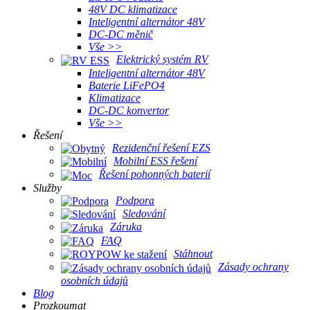
48V DC klimatizace
Inteligentní alternátor 48V
DC-DC měnič
Vše >>
Elektrický systém RV
Inteligentní alternátor 48V
Baterie LiFePO4
Klimatizace
DC-DC konvertor
Vše >>
Řešení
Rezidenční řešení EZS
Mobilní ESS řešení
Řešení pohonných baterií
Služby
Podpora
Sledování
Záruka
FAQ
Stáhnout
Zásady ochrany
osobních údajů
Blog
Prozkoumat