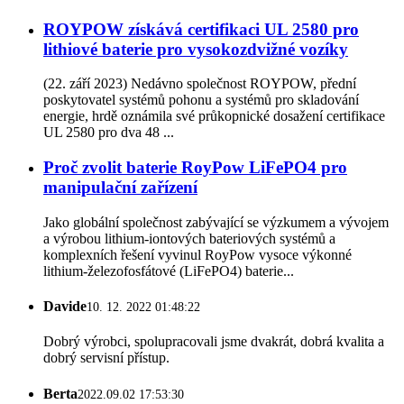
ROYPOW získává certifikaci UL 2580 pro
lithiové baterie pro vysokozdvižné vozíky
(22. září 2023) Nedávno společnost ROYPOW, přední
poskytovatel systémů pohonu a systémů pro skladování
energie, hrdě oznámila své průkopnické dosažení certifikace
UL 2580 pro dva 48 ...
Proč zvolit baterie RoyPow LiFePO4 pro
manipulační zařízení
Jako globální společnost zabývající se výzkumem a vývojem
a výrobou lithium-iontových bateriových systémů a
komplexních řešení vyvinul RoyPow vysoce výkonné
lithium-železofosfátové (LiFePO4) baterie...
Davide
10. 12. 2022 01:48:22
Dobrý výrobci, spolupracovali jsme dvakrát, dobrá kvalita a
dobrý servisní přístup.
Berta
2022.09.02 17:53:30