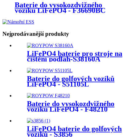
Baterie do vysokozdvižného
vozíku LiFePO4 - F36690BC
Nejprodávanější produkty
LiFePO4 baterie pro stroje na
čištění podlah-S38160A
Baterie do golfových vozíků
LiFePO4 - S51105L
Baterie do vysokozdvižného
vozíku LiFePO4 - F48210
LiFePO4 baterie do golfových
vozíků - S3856