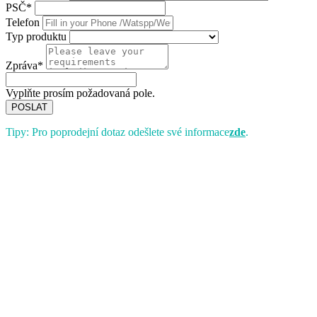
PSČ*
Telefon
Typ produktu
Zpráva*
Vyplňte prosím požadovaná pole.
POSLAT
Tipy: Pro poprodejní dotaz odešlete své informace
zde
.