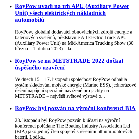
RoyPow uvádí na trh APU (Auxiliary Power
Unit) všech elektrických nákladních
automobilů
RoyPow, globální dodavatel obnovitelných zdrojů energie a
bateriových systémů, představuje All Electric Truck APU
(Auxiliary Power Unit) na Mid-America Trucking Show (30.
března – 1. dubna 2023) – la...
RoyPow se na METSTRADE 2022 dočkal
úspěšného uzavření
Ve dnech 15. - 17. listopadu společnost RoyPow odhalila
systém skladování mořské energie (Marine ESS), jednorázové
řešení napájení speciálně navržené pro jachty na
METSTRADE – největší světové výstavě o...
RoyPow byl pozván na výroční konferenci BIA
28. listopadu byl RoyPow pozván k účasti na výroční
konferenci pořádané The Boating Industry Association Ltd
(BIA) jako jediný člen spojený s řešeními lithium-iontových
baterií. Loďka...