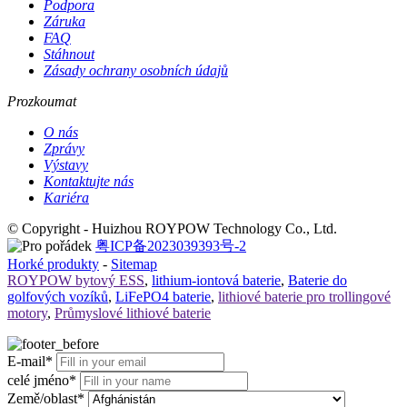
Podpora
Záruka
FAQ
Stáhnout
Zásady ochrany osobních údajů
Prozkoumat
O nás
Zprávy
Výstavy
Kontaktujte nás
Kariéra
© Copyright - Huizhou ROYPOW Technology Co., Ltd.
粤ICP备2023039393号-2
Horké produkty
-
Sitemap
ROYPOW bytový ESS
,
lithium-iontová baterie
,
Baterie do
golfových vozíků
,
LiFePO4 baterie
,
lithiové baterie pro trollingové
motory
,
Průmyslové lithiové baterie
E-mail*
celé jméno*
Země/oblast*