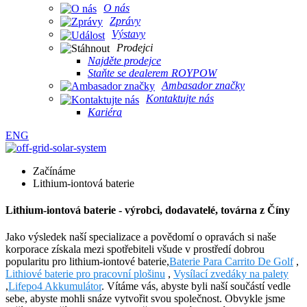
O nás
Zprávy
Výstavy
Prodejci
Najděte prodejce
Staňte se dealerem ROYPOW
Ambasador značky
Kontaktujte nás
Kariéra
ENG
Začínáme
Lithium-iontová baterie
Lithium-iontová baterie - výrobci, dodavatelé, továrna z Číny
Jako výsledek naší specializace a povědomí o opravách si naše
korporace získala mezi spotřebiteli všude v prostředí dobrou
popularitu pro lithium-iontové baterie,
Baterie Para Carrito De Golf
,
Lithiové baterie pro pracovní plošinu
,
Vysílací zvedáky na palety
,
Lifepo4 Akkumulátor
. Vítáme vás, abyste byli naší součástí vedle
sebe, abyste mohli snáze vytvořit svou společnost. Obvykle jsme