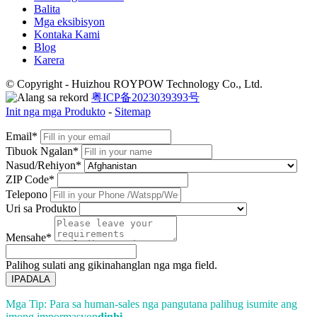
Balita
Mga eksibisyon
Kontaka Kami
Blog
Karera
© Copyright - Huizhou ROYPOW Technology Co., Ltd.
粤ICP备2023039393号
Init nga mga Produkto
-
Sitemap
Email*
Tibuok Ngalan*
Nasud/Rehiyon*
ZIP Code*
Telepono
Uri sa Produkto
Mensahe*
Palihog sulati ang gikinahanglan nga mga field.
IPADALA
Mga Tip: Para sa human-sales nga pangutana palihug isumite ang
imong impormasyon
dinhi
.