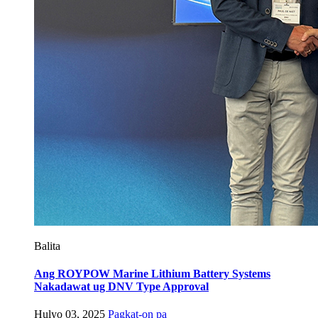
Balita
Ang ROYPOW Marine Lithium Battery Systems
Nakadawat ug DNV Type Approval
Hulyo 03, 2025
Pagkat-on pa