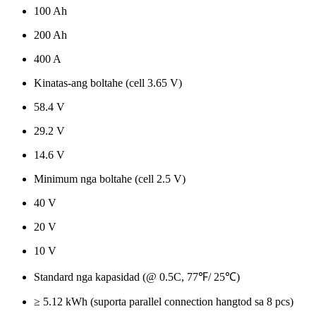
100 Ah
200 Ah
400 A
Kinatas-ang boltahe (cell 3.65 V)
58.4 V
29.2 V
14.6 V
Minimum nga boltahe (cell 2.5 V)
40 V
20 V
10 V
Standard nga kapasidad (@ 0.5C, 77℉/ 25℃)
≥ 5.12 kWh (suporta parallel connection hangtod sa 8 pcs)