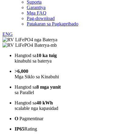
Suporta
Garantiya
Mga FAQ
Pag-download
Patakaran sa Pagkapribado
ENG
Hangtod sa
10 ka tuig
kinabuhi sa baterya
>6,000
Mga Siklo sa Kinabuhi
Hangtod sa
8 mga yunit
sa Parallel
Hangtod sa
40 kWh
scalable nga kapasidad
O
Pagmentinar
IP65
Rating