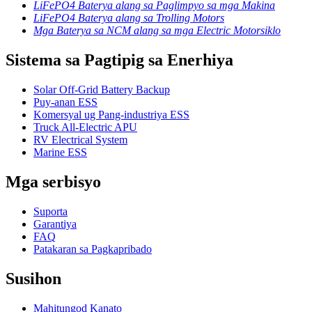
LiFePO4 Baterya alang sa Paglimpyo sa mga Makina
LiFePO4 Baterya alang sa Trolling Motors
Mga Baterya sa NCM alang sa mga Electric Motorsiklo
Sistema sa Pagtipig sa Enerhiya
Solar Off-Grid Battery Backup
Puy-anan ESS
Komersyal ug Pang-industriya ESS
Truck All-Electric APU
RV Electrical System
Marine ESS
Mga serbisyo
Suporta
Garantiya
FAQ
Patakaran sa Pagkapribado
Susihon
Mahitungod Kanato