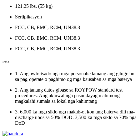
121.25 lbs. (55 kg)
Sertipikasyon
FCC, CB, EMC, RCM, UN38.3
FCC, CB, EMC, RCM, UN38.3
FCC, CB, EMC, RCM, UN38.3
nota
1. Ang awtorisado nga mga personahe lamang ang gitugotan
sa pag-operate o paghimo og mga kausaban sa mga baterya
2. Ang tanang datos gibase sa ROYPOW standard test
procedures. Ang aktuwal nga pasundayag mahimong
magkalahi sumala sa lokal nga kahimtang
3. 6,000 ka mga siklo nga makab-ot kon ang baterya dili ma-
discharge ubos sa 50% DOD. 3,500 ka mga siklo sa 70% nga
DoD