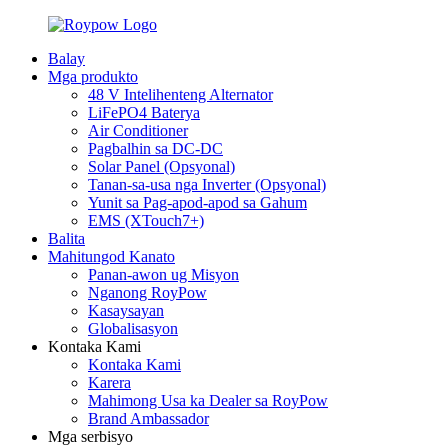
Balay
Mga produkto
48 V Intelihenteng Alternator
LiFePO4 Baterya
Air Conditioner
Pagbalhin sa DC-DC
Solar Panel (Opsyonal)
Tanan-sa-usa nga Inverter (Opsyonal)
Yunit sa Pag-apod-apod sa Gahum
EMS (XTouch7+)
Balita
Mahitungod Kanato
Panan-awon ug Misyon
Nganong RoyPow
Kasaysayan
Globalisasyon
Kontaka Kami
Kontaka Kami
Karera
Mahimong Usa ka Dealer sa RoyPow
Brand Ambassador
Mga serbisyo