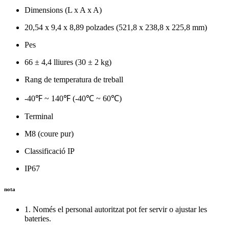
Dimensions (L x A x A)
20,54 x 9,4 x 8,89 polzades (521,8 x 238,8 x 225,8 mm)
Pes
66 ± 4,4 lliures (30 ± 2 kg)
Rang de temperatura de treball
-40℉ ~ 140℉ (-40℃ ~ 60℃)
Terminal
M8 (coure pur)
Classificació IP
IP67
nota
1. Només el personal autoritzat pot fer servir o ajustar les
bateries.