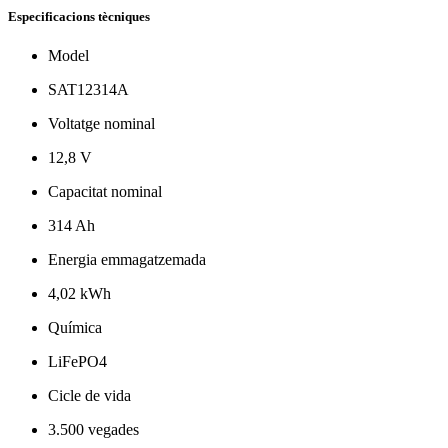
Especificacions tècniques
Model
SAT12314A
Voltatge nominal
12,8 V
Capacitat nominal
314 Ah
Energia emmagatzemada
4,02 kWh
Química
LiFePO4
Cicle de vida
3.500 vegades