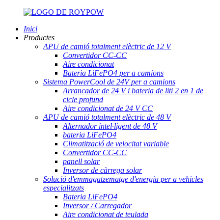
Inici
Productes
APU de camió totalment elèctric de 12 V
Convertidor CC-CC
Aire condicionat
Bateria LiFePO4 per a camions
Sistema PowerCool de 24V per a camions
Arrancador de 24 V i bateria de liti 2 en 1 de
cicle profund
Aire condicionat de 24 V CC
APU de camió totalment elèctric de 48 V
Alternador intel·ligent de 48 V
bateria LiFePO4
Climatització de velocitat variable
Convertidor CC-CC
panell solar
Inversor de càrrega solar
Solució d'emmagatzematge d'energia per a vehicles
especialitzats
Bateria LiFePO4
Inversor / Carregador
Aire condicionat de teulada