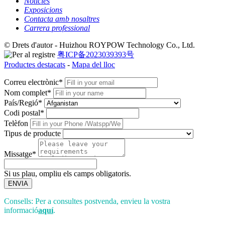
Notícies
Exposicions
Contacta amb nosaltres
Carrera professional
© Drets d'autor - Huizhou ROYPOW Technology Co., Ltd.
粤ICP备2023039393号
Productes destacats
-
Mapa del lloc
Correu electrònic*
Nom complet*
País/Regió*
Codi postal*
Telèfon
Tipus de producte
Missatge*
Si us plau, ompliu els camps obligatoris.
ENVIA
Consells: Per a consultes postvenda, envieu la vostra
informació
aquí
.