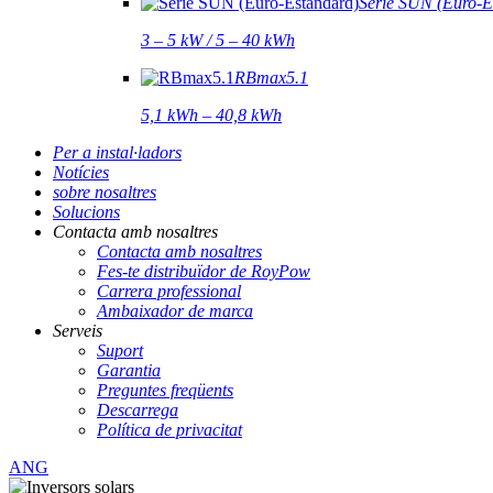
Sèrie SUN (Euro-E
3 – 5 kW / 5 – 40 kWh
RBmax5.1
5,1 kWh – 40,8 kWh
Per a instal·ladors
Notícies
sobre nosaltres
Solucions
Contacta amb nosaltres
Contacta amb nosaltres
Fes-te distribuïdor de RoyPow
Carrera professional
Ambaixador de marca
Serveis
Suport
Garantia
Preguntes freqüents
Descarrega
Política de privacitat
ANG