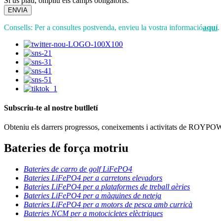
Si us plau, ompliu els camps obligatoris.
ENVIA
Consells: Per a consultes postvenda, envieu la vostra informació
aquí
.
Subscriu-te al nostre butlletí
Obteniu els darrers progressos, coneixements i activitats de ROYPOW
Bateries de força motriu
Bateries de carro de golf LiFePO4
Bateries LiFePO4 per a carretons elevadors
Bateries LiFePO4 per a plataformes de treball aèries
Bateries LiFePO4 per a màquines de neteja
Bateries LiFePO4 per a motors de pesca amb curricà
Bateries NCM per a motocicletes elèctriques