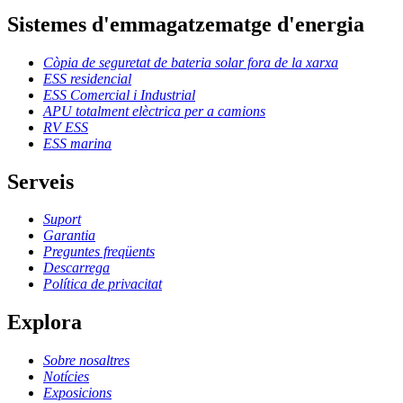
Sistemes d'emmagatzematge d'energia
Còpia de seguretat de bateria solar fora de la xarxa
ESS residencial
ESS Comercial i Industrial
APU totalment elèctrica per a camions
RV ESS
ESS marina
Serveis
Suport
Garantia
Preguntes freqüents
Descarrega
Política de privacitat
Explora
Sobre nosaltres
Notícies
Exposicions