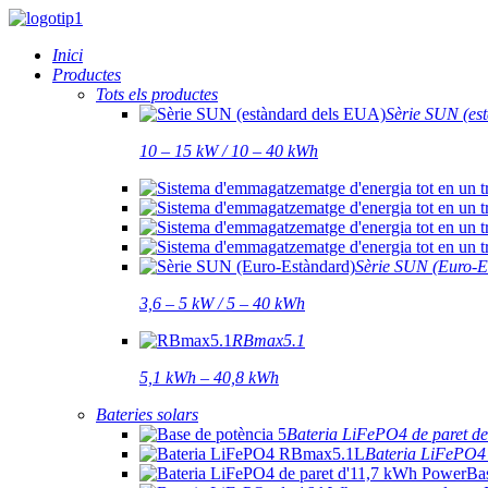
Inici
Productes
Tots els productes
Sèrie SUN (es
10 – 15 kW / 10 – 40 kWh
Sèrie SUN (Euro-E
3,6 – 5 kW / 5 – 40 kWh
RBmax5.1
5,1 kWh – 40,8 kWh
Bateries solars
Bateria LiFePO4 de paret d
Bateria LiFePO