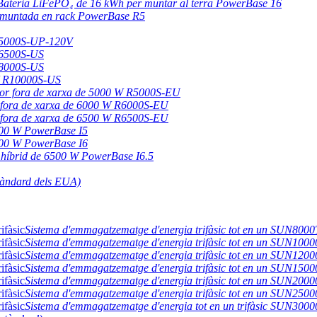
Bateria LiFePO₄ de 16 kWh per muntar al terra PowerBase 16
 muntada en rack PowerBase R5
 R5000S-UP-120V
R6500S-US
R8000S-US
 W R10000S-US
sor fora de xarxa de 5000 W R5000S-EU
 fora de xarxa de 6000 W R6000S-EU
 fora de xarxa de 6500 W R6500S-EU
5000 W PowerBase I5
6000 W PowerBase I6
 híbrid de 6500 W PowerBase I6.5
tàndard dels EUA)
Sistema d'emmagatzematge d'energia trifàsic tot en un SUN800
Sistema d'emmagatzematge d'energia trifàsic tot en un SUN100
Sistema d'emmagatzematge d'energia trifàsic tot en un SUN120
Sistema d'emmagatzematge d'energia trifàsic tot en un SUN150
Sistema d'emmagatzematge d'energia trifàsic tot en un SUN200
Sistema d'emmagatzematge d'energia trifàsic tot en un SUN250
Sistema d'emmagatzematge d'energia tot en un trifàsic SUN300