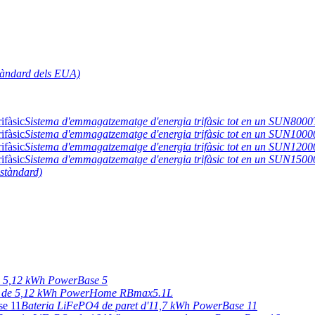
tàndard dels EUA)
Sistema d'emmagatzematge d'energia trifàsic tot en un SUN800
Sistema d'emmagatzematge d'energia trifàsic tot en un SUN100
Sistema d'emmagatzematge d'energia trifàsic tot en un SUN120
Sistema d'emmagatzematge d'energia trifàsic tot en un SUN150
stàndard)
e 5,12 kWh PowerBase 5
4 de 5,12 kWh PowerHome RBmax5.1L
Bateria LiFePO4 de paret d'11,7 kWh PowerBase 11