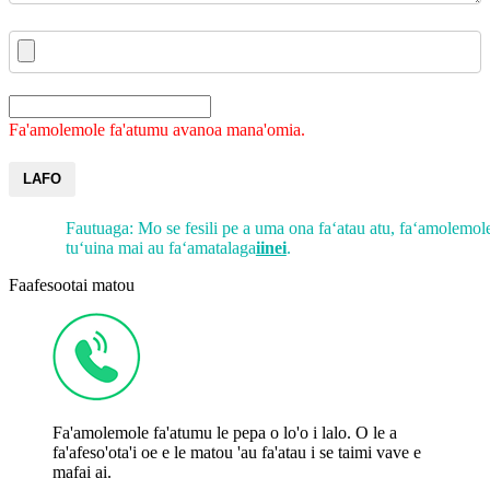
Fa'amolemole fa'atumu avanoa mana'omia.
LAFO
Fautuaga: Mo se fesili pe a uma ona faʻatau atu, faʻamolemol
tuʻuina mai au faʻamatalaga
iinei
.
Faafesootai matou
Fa'amolemole fa'atumu le pepa o lo'o i lalo. O le a
fa'afeso'ota'i oe e le matou 'au fa'atau i se taimi vave e
mafai ai.