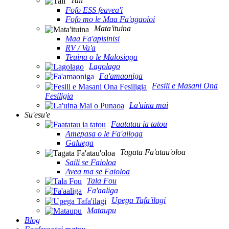
Tali
Fofo ESS feavea'i
Fofo mo le Maa Fa'agaoioi
Mata'ituina
Maa Fa'apisinisi
RV / Va'a
Teuina o le Malosiaga
Lagolago
Fa'amaoniga
Fesili e Masani Ona
Fesiligia
La'uina mai
Su'esu'e
Faatatau ia tatou
Amepasa o le Fa'ailoga
Galuega
Tagata Fa'atau'oloa
Saili se Faioloa
Avea ma se Faioloa
Tala Fou
Fa'aaliga
Upega Tafa'ilagi
Mataupu
Blog