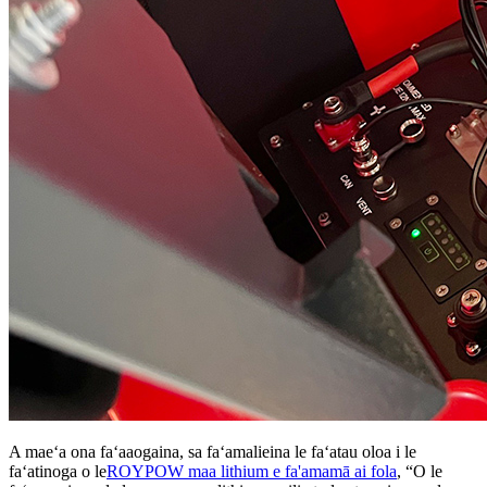
A maeʻa ona faʻaaogaina, sa faʻamalieina le faʻatau oloa i le
faʻatinoga o le
ROYPOW maa lithium e fa'amamā ai fola
, “O le