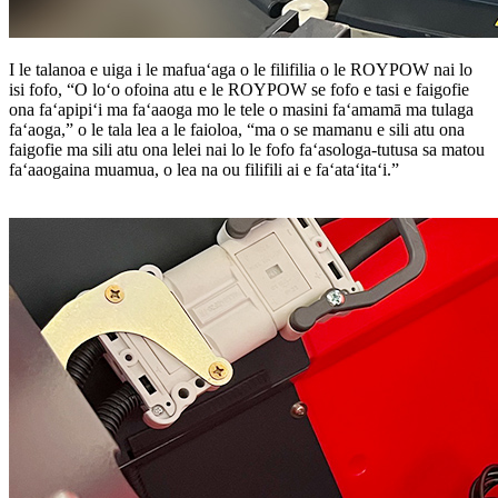
I le talanoa e uiga i le mafuaʻaga o le filifilia o le ROYPOW nai lo
isi fofo, “O loʻo ofoina atu e le ROYPOW se fofo e tasi e faigofie
ona faʻapipiʻi ma faʻaaoga mo le tele o masini faʻamamā ma tulaga
faʻaoga,” o le tala lea a le faioloa, “ma o se mamanu e sili atu ona
faigofie ma sili atu ona lelei nai lo le fofo faʻasologa-tutusa sa matou
faʻaaogaina muamua, o lea na ou filifili ai e faʻataʻitaʻi.”