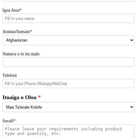
Igoa Atoa*
Atunuu/Itumalo*
Numera o le itu malo
Telefoni
Ituaiga o Oloa
Savali*