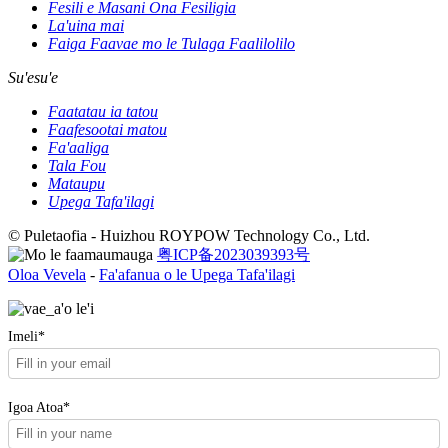
Fesili e Masani Ona Fesiligia
La'uina mai
Faiga Faavae mo le Tulaga Faalilolilo
Su'esu'e
Faatatau ia tatou
Faafesootai matou
Fa'aaliga
Tala Fou
Mataupu
Upega Tafa'ilagi
© Puletaofia - Huizhou ROYPOW Technology Co., Ltd.
粤ICP备2023039393号
Oloa Vevela
-
Fa'afanua o le Upega Tafa'ilagi
Imeli*
Igoa Atoa*