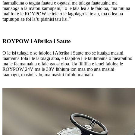
faamalieina o tagata faatau e ogatasi ma tulaga faatauaina ma
manaoga a la matou kamupani,” o le tala lea a le faioloa, “na tuuina
mai foi e le ROYPOW le tele o le lagolago ia te au, ma o lea ua
tuputupu ae foi la’u pisinisi tau lisi.”
ROYPOW i Aferika i Saute
O le isi tulaga o se faioloa i Aferika i Saute mo se ituaiga masini
faamama fola i le lalolagi atoa, e faapitoa i le taulimaina o meafaitino
ma le faamamaina o fale gaosi oloa. Ua filifilia e lenei faioloa le
ROYPOW 24V ma le 38V lithium-ion maa mo ana masini
faamago, masini salu, ma masini fufulu mamafa.