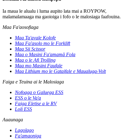
Ia maua le alualu i luma aupito lata mai a ROYPOW,
malamalamaaga ma gaoioiga i fofo o le malosiaga faafouina.
Maa Fa'aosofiaga
Maa Ta'avale Kolofe
Maa Fa'asolo mo le Forklift
Maa Sii Scissor
Maa o Masini Fa'amamā Fola
Maa o le Afi Trolling
Maa mo Masini Faufale
Maa Lithium mo le Gataifale e Maualuga-Volt
Faiga e Teuina ai le Malosiaga
Nofoaga o Galuega ESS
ESS o le Va'a
Faiga Eletise a le RV
Loli ESS
Auaunaga
Lagolago
Fa'amaoniga