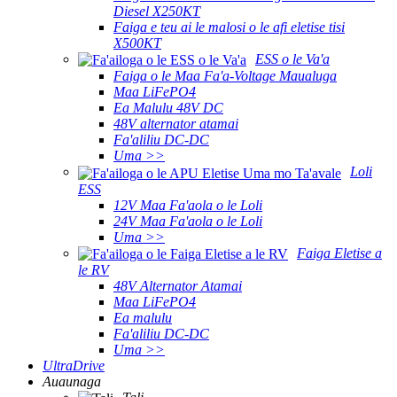
Diesel X250KT
Faiga e teu ai le malosi o le afi eletise tisi
X500KT
ESS o le Va'a
Faiga o le Maa Fa'a-Voltage Maualuga
Maa LiFePO4
Ea Malulu 48V DC
48V alternator atamai
Fa'aliliu DC-DC
Uma >>
Loli
ESS
12V Maa Fa'aola o le Loli
24V Maa Fa'aola o le Loli
Uma >>
Faiga Eletise a
le RV
48V Alternator Atamai
Maa LiFePO4
Ea malulu
Fa'aliliu DC-DC
Uma >>
UltraDrive
Auaunaga