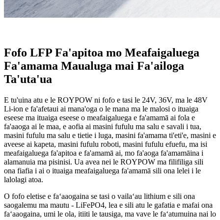
Fofo LFP Fa'apitoa mo Meafaigaluega
Fa'amama Maualuga mai Fa'ailoga
Ta'uta'ua
E tu'uina atu e le ROYPOW ni fofo e tasi le 24V, 36V, ma le 48V
Li-ion e fa'afetaui ai mana'oga o le mana ma le malosi o ituaiga
eseese ma ituaiga eseese o meafaigaluega e fa'amamā ai fola e
fa'aaoga ai le maa, e aofia ai masini fufulu ma salu e savali i tua,
masini fufulu ma salu e tietie i luga, masini fa'amama ti'eti'e, masini e
aveese ai kapeta, masini fufulu roboti, masini fufulu efuefu, ma isi
meafaigaluega fa'apitoa e fa'amamā ai, mo fa'aoga fa'amamāina i
alamanuia ma pisinisi. Ua avea nei le ROYPOW ma filifiliga sili
ona fiafia i ai o ituaiga meafaigaluega fa'amamā sili ona lelei i le
lalolagi atoa.
O fofo eletise e faʻaaogaina se tasi o vailaʻau lithium e sili ona
saogalemu ma mautu - LiFePO4, lea e sili atu le gafatia e mafai ona
faʻaaogaina, umi le ola, itiiti le tausiga, ma vave le faʻatumuina nai lo