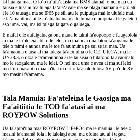
isi ituaiga maa. O loʻo tuʻufaʻatasia ma BMS atamai, o nei maa ua
fausia e tusa ai ma tulaga faʻataʻavale ma se olaga mamanu e oʻo atu
i le 10 tausaga ma se IP65 pe sili atu le puipuiga mai le ulufale mai,
e faʻamautinoa ai le faʻatuatuaina ma le tumau e puipuia ai le gatete i
aso uma, vai, ma isi tulaga faigata o galuega.
E mafai e le aufaigaluega ona maua le taimi fa'aopoopo e fa'agaoioia
ai ma le fa'aleleia atili o le lelei, ma mafai ai ona latou fa'aogaina le
tele o taimi e aunoa ma le toe fa'atumuina pe sui se isi maa. Ua
fa'amaonia e tusa ai ma tulaga fa'atonuina o le CE, UKCA, ma le
UN38.3, o oloa e fa'amautinoa ai le tausisia o tulafono fa'avaomalo
mo le saogalemu ma le lelei. O nei mea uma e avea ai ma sui lelei
mo fofo masani o maa ta'ita'i ma fofo fa'asolo tutusa 6V po'o le 8V
mo masini fa'amama.
Tala Manuia: Fa'ateleina le Gaosiga ma
Fa'aitiitia le TCO fa'atasi ai ma
ROYPOW Solutions
Ua fa'apipi'iina maa ROYPOW LiFePO4 ma le manuia i le tele o
masini fa'amamā fola i le lalolagi atoa, ma ofoina atu ai i tagata
fa'aoga ni fofo eletise e saogalemu, aoga, ma taugofie. O nei