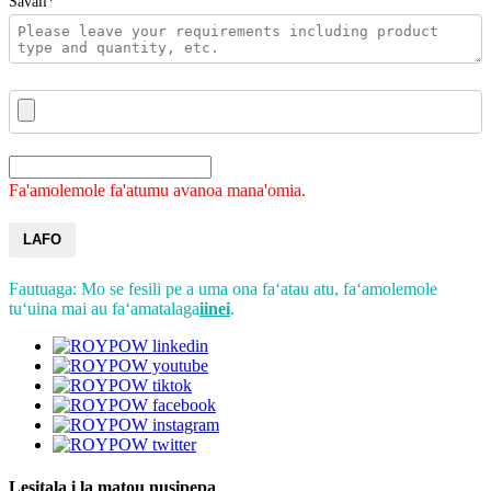
Savali*
Fa'amolemole fa'atumu avanoa mana'omia.
LAFO
Fautuaga: Mo se fesili pe a uma ona faʻatau atu, faʻamolemole
tuʻuina mai au faʻamatalaga
iinei
.
Lesitala i la matou nusipepa