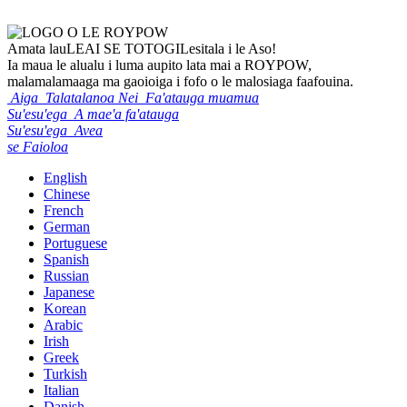
Amata lau
LEAI SE TOTOGI
Lesitala i le Aso!
Ia maua le alualu i luma aupito lata mai a ROYPOW,
malamalamaaga ma gaoioiga i fofo o le malosiaga faafouina.
Aiga
Talatalanoa Nei
Fa'atauga muamua
Su'esu'ega
A mae'a fa'atauga
Su'esu'ega
Avea
se Faioloa
English
Chinese
French
German
Portuguese
Spanish
Russian
Japanese
Korean
Arabic
Irish
Greek
Turkish
Italian
Danish