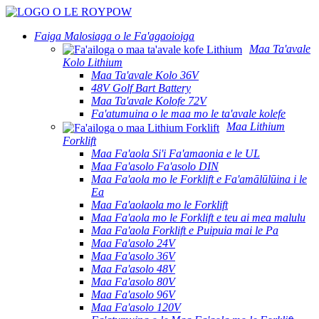
Faiga Malosiaga o le Fa'agaoioiga
Maa Ta'avale
Kolo Lithium
Maa Ta'avale Kolo 36V
48V Golf Bart Battery
Maa Ta'avale Kolofe 72V
Fa'atumuina o le maa mo le ta'avale kolefe
Maa Lithium
Forklift
Maa Fa'aola Si'i Fa'amaonia e le UL
Maa Fa'asolo Fa'asolo DIN
Maa Fa'aola mo le Forklift e Fa'amālūlūina i le
Ea
Maa Fa'aolaola mo le Forklift
Maa Fa'aola mo le Forklift e teu ai mea malulu
Maa Fa'aola Forklift e Puipuia mai le Pa
Maa Fa'asolo 24V
Maa Fa'asolo 36V
Maa Fa'asolo 48V
Maa Fa'asolo 80V
Maa Fa'asolo 96V
Maa Fa'asolo 120V