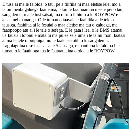
E tusa ai ma le faioloa, o tau, pe a filifilia ni maa eletise lelei mo a
latou meafaigaluega faamama, latou te faamuamua mea e pei o tau,
saogalemu, ma le tusi saisai, ma o fofo lithium a le ROYPOW e
ausia nei manaoga. O le tumau o taavale e faaitiitia ai le tele o
tausiga, faaitiitia ai le fesuiai o maa eletise ma tau o galuega, ma
faaopoopo atu ai i le tele o sefega. E le gata i lea, o le BMS atamai
ua fausia i totonu e mataitu ma pulea sela uma i le taimi moni faatasi
ai ma le tele o puipuiga mo le faaleleia atili o le saogalemu.
Lagolagoina e se tusi saisai e 5 tausaga, e mautinoa le faioloa i le
tumau o le faatinoga ma le faatuatuaina o oloa a le ROYPOW.