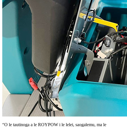
“O le tautinoga a le ROYPOW i le lelei, saogalemu, ma le