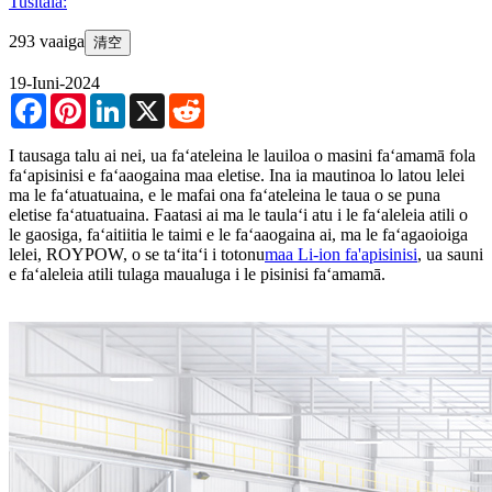
Tusitala:
293 vaaiga
清空
19-Iuni-2024
Facebook
Pinterest
LinkedIn
X
Reddit
I tausaga talu ai nei, ua faʻateleina le lauiloa o masini faʻamamā fola
faʻapisinisi e faʻaaogaina maa eletise. Ina ia mautinoa lo latou lelei
ma le faʻatuatuaina, e le mafai ona faʻateleina le taua o se puna
eletise faʻatuatuaina. Faatasi ai ma le taulaʻi atu i le faʻaleleia atili o
le gaosiga, faʻaitiitia le taimi e le faʻaaogaina ai, ma le faʻagaoioiga
lelei, ROYPOW, o se taʻitaʻi i totonu
maa Li-ion fa'apisinisi
, ua sauni
e faʻaleleia atili tulaga maualuga i le pisinisi faʻamamā.