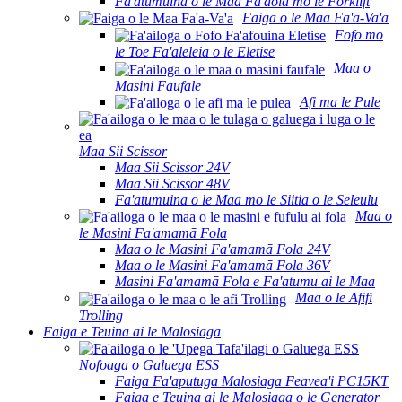
Fa'atumuina o le Maa Fa'aola mo le Forklift
Faiga o le Maa Fa'a-Va'a
Fofo mo
le Toe Fa'aleleia o le Eletise
Maa o
Masini Faufale
Afi ma le Pule
Maa Sii Scissor
Maa Sii Scissor 24V
Maa Sii Scissor 48V
Fa'atumuina o le Maa mo le Siitia o le Seleulu
Maa o
le Masini Fa'amamā Fola
Maa o le Masini Fa'amamā Fola 24V
Maa o le Masini Fa'amamā Fola 36V
Masini Fa'amamā Fola e Fa'atumu ai le Maa
Maa o le Afifi
Trolling
Faiga e Teuina ai le Malosiaga
Nofoaga o Galuega ESS
Faiga Fa'aputuga Malosiaga Feavea'i PC15KT
Faiga e Teuina ai le Malosiaga o le Generator