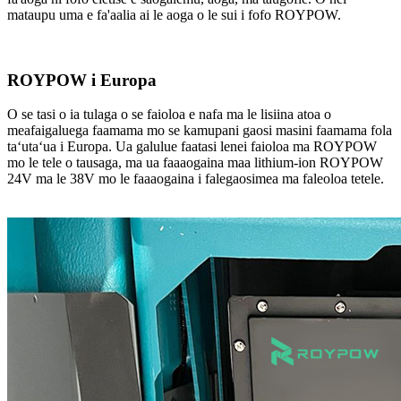
mataupu uma e fa'aalia ai le aoga o le sui i fofo ROYPOW.
ROYPOW i Europa
O se tasi o ia tulaga o se faioloa e nafa ma le lisiina atoa o
meafaigaluega faamama mo se kamupani gaosi masini faamama fola
taʻutaʻua i Europa. Ua galulue faatasi lenei faioloa ma ROYPOW
mo le tele o tausaga, ma ua faaaogaina maa lithium-ion ROYPOW
24V ma le 38V mo le faaaogaina i falegaosimea ma faleoloa tetele.