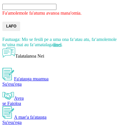
Fa'amolemole fa'atumu avanoa mana'omia.
LAFO
Fautuaga: Mo se fesili pe a uma ona faʻatau atu, faʻamolemole
tuʻuina mai au faʻamatalaga
iinei
.
Talatalanoa Nei
Fa'atauga muamua
Su'esu'ega
Avea
se Faioloa
A mae'a fa'atauga
Su'esu'ega