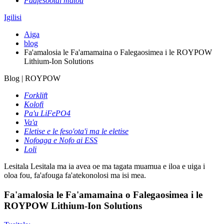
Faafesootai matou
Igilisi
Aiga
blog
Fa'amalosia le Fa'amamaina o Falegaosimea i le ROYPOW
Lithium-Ion Solutions
Blog | ROYPOW
Forklift
Kolofi
Pa'u LiFePO4
Va'a
Eletise e le feso'ota'i ma le eletise
Nofoaga e Nofo ai ESS
Loli
Lesitala
Lesitala ma ia avea oe ma tagata muamua e iloa e uiga i
oloa fou, fa'afouga fa'atekonolosi ma isi mea.
Fa'amalosia le Fa'amamaina o Falegaosimea i le
ROYPOW Lithium-Ion Solutions