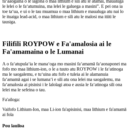
faʻaaogaina o le lagona o maa lithium e sili atu le atamai, maualuga
le lelei o le faʻatumuina, ma lelei le galuega a masini”. E pei ona ia
toe taʻua, e ui o le tau muamua o maa lithium e maualuga atu nai lo
le ituaiga lead-acid, o maa lithium e sili atu le malosi ma itiiti le
tausiga.
Filifili ROYPOW e Fa'amalosia ai le
Fa'amamaina o le Lumanai
A o faʻatupulaʻia le manaʻoga mo masini faʻamamā faʻaonaponei ma
fofo mo maa lithium-ion, o le a tuuto atu ROYPOW i le faʻatinoga
ma le saogalemu, e tuʻuina atu fofo e tuleia ai le alamanuia
faʻamamā agai i se lumanaʻi e sili atu ona lelei ma saogalemu, ma
faʻamalosia ai pisinisi i le lalolagi atoa e ausia le faʻatinoga sili ona
lelei ma le sefeina o tau.
Fa'ailoga:
Vaifofo Lithium-Ion, maa Li-ion fa'apisinisi, maa lithium e fa'amamā
ai fola
Pou lauiloa