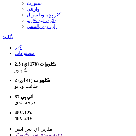
سپورٽ
وارنٽي
اڪثر پڇيا ويا سوال
ڊائون لوڊ ڪريو
رازداري پاليسي
انگلينڊ
گھر
مصنوعات
2.5 ڪلوواٽ (178 اي)
بڪ پاور
2 ڪلوواٽ (41 اي)
طاقت وڌايو
آئي پي 67
درجه بندي
48V-12V
48V-24V
مئرين اي ايس ايس
ڊي سي-ڊي سي ڪنورٽر