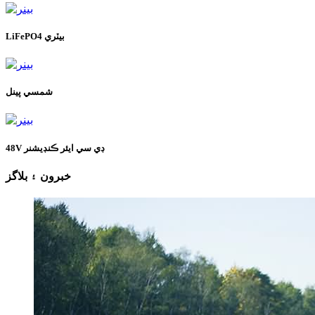
LiFePO4 بيٽري
شمسي پينل
48V ڊي سي ايئر ڪنڊيشنر
خبرون ۽ بلاگز