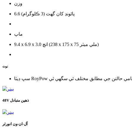
وزن
6.6 پائونڊ کان گهٽ (3 ڪلوگرام)
ماپ
9.4 x 6.9 x 3.0 انچ (238 x 175 x 75 ملي ميٽر)
نوٽ
48V ذهين متبادل
آل-ان-ون انورٽر