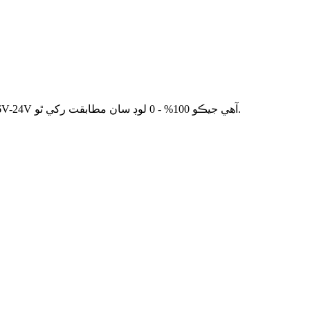
بڪ: 2.5 ڪلوواٽ (178 A @14 V) ڊيريٽنگ فيڪٽر 54V -57V، 36V-24V آهي جيڪو 100% - 0 لوڊ سان مطابقت رکي ٿو.