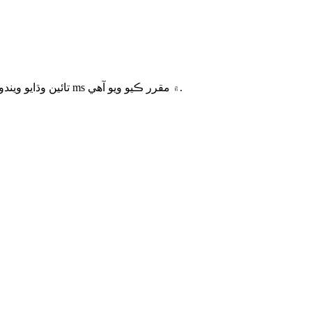
هڪ ڀيرو پري چارج هدايتون ملي وينديون آهن، 48 V سائڊ بس بار ڪيپيسيٽر وولٽيج کي 12 V کان 48 V تائين وڌايو ويندو آهي جيڪو ڪنٽرولر پاران 150 ms ۾ مقرر ڪيو ويو آهي.