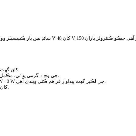
1. -40℉ (-40℃) کان گهٽ درجه حرارت تي، آئوٽ پُٽ بند ڪيو ويندو آهي.
2. 104℉ - 140℉ (40℃ - 60℃) جي وچ ۾ گرمي پد تي، مڪمل پاور آئوٽ پُٽ پهچي ويندو آهي.
3. 140℉ - 185℉ (60℃ - 85℃) جي وچ ۾ گرمي پد تي، 2,500 W - 0 W جي لڪير گھٽ پيداوار فراهم ڪئي ويندي آهي.
4. 185℉ (85℃) کان مٿي گرمي پد تي، آئوٽ پُٽ بند ڪيو ويندو آهي.