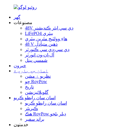
گھر
مصنوعات
48V ڊي سي ايئر ڪنڊيشنر
LiFePO4 بيٽري
هاءِ وولٽيج مئرين بيٽري
48 V ذهين متبادل
ڊي سي-ڊي سي ڪنورٽر
آل-ان-ون انورٽر
شمسي پينل
خبرون
اسان جي باري ۾
نظريو ۽ مشن
ڇو RoyPow
تاريخ
گلوبلائيزيشن
اسان سان رابطو ڪريو
اسان سان رابطو ڪريو
ڪيريئر
هڪ RoyPow ڊيلر بڻجو
برانڊ سفير
خدمتون