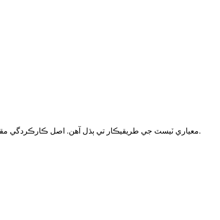
سڀ ڊيٽا RoyPow معياري ٽيسٽ جي طريقيڪار تي ٻڌل آهن. اصل ڪارڪردگي مقامي حالتن جي مطابق مختلف ٿي سگهي ٿي.