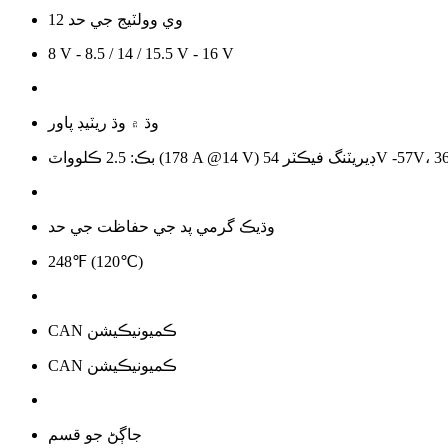
12 وي وولٽيج جي حد
8 V - 8.5 / 14 / 15.5 V - 16 V
وڌ ۾ وڌ ريٽيڊ پاور
وڌيڪ گرمي پد جي حفاظت جي حد
248℉ (120℃)
CAN ڪميونيڪيشن
CAN ڪميونيڪيشن
جاڳڻ جو قسم