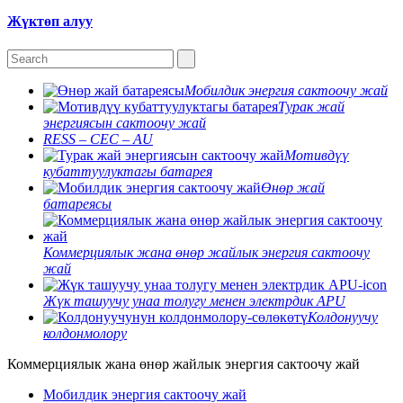
Жүктөп алуу
Мобилдик энергия сактоочу жай
Турак жай
энергиясын сактоочу жай
RESS – CEC – AU
Мотивдүү
кубаттуулуктагы батарея
Өнөр жай
батареясы
Коммерциялык жана өнөр жайлык энергия сактоочу
жай
Жүк ташуучу унаа толугу менен электрдик APU
Колдонуучу
колдонмолору
Коммерциялык жана өнөр жайлык энергия сактоочу жай
Мобилдик энергия сактоочу жай