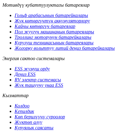
Мотивдүү кубаттуулуктагы батареялар
Гольф арабасынын батарейкалары
Жүк көтөргүчтүн аккумуляторлору
Кайчы көтөргүч батареялар
Пол жуугуч машинанын батареялары
Троллинг моторунун батарейкалары
Курулуш техникасынын батареялары
Жогорку вольттуу литий деңиз батарейкалары
Энергия сактоо системалары
ESS жумуш орду
Деңиз ESS
RV электр системасы
Жүк ташуучу унаа ESS
Кызматтар
Колдоо
Кепилдик
Көп берилүүчү суроолор
Жүктөп алуу
Купуялык саясаты