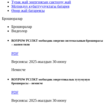
Турак жай энергиясын сактоочу жай
Мотивдүү кубаттуулуктагы батарея
Өнөр жай батареясы
Брошюралар
Брошюралар
Видеолор
ROYPOW PC15KT мобилдик энергия системасынын брошюрасы
– жапон тили
PDF
Версиясы: 2025-жылдын 30-июну
Немисче
ROYPOW PC15KT мобилдик энергетикалык тутумунун
брошюрасы – немисче
PDF
Версиясы: 2025-жылдын 30-июну