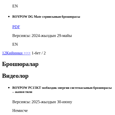
EN
ROYPOW DG Mate сериясынын брошюрасы
PDF
Версиясы: 2024-жылдын 29-майы
EN
1
2
Кийинки >
>>
1-бет / 2
Брошюралар
Видеолор
ROYPOW PC15KT мобилдик энергия системасынын брошюрасы
– жапон тили
Версиясы: 2025-жылдын 30-июну
Немисче