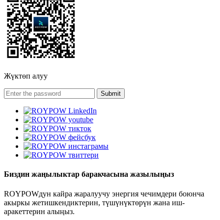
Жүктөп алуу
Биздин жаңылыктар баракчасына жазылыңыз
ROYPOWдун кайра жаралуучу энергия чечимдери боюнча
акыркы жетишкендиктерин, түшүнүктөрүн жана иш-
аракеттерин алыңыз.