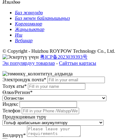
Изилдөө
Биз жөнүндө
Биз менен байланышыңыз
Көргөзмөлөр
Жаңылыктар
Иш
Вебинар
© Copyright - Huizhou ROYPOW Technology Co., Ltd.
粤ICP备2023039393号
Эң популярдуу товарлар
-
Сайттын картасы
Электрондук почта*
Толук аты*
Өлкө/Регион*
Индекс
Телефон
Продукциянын түрү
Билдирүү*