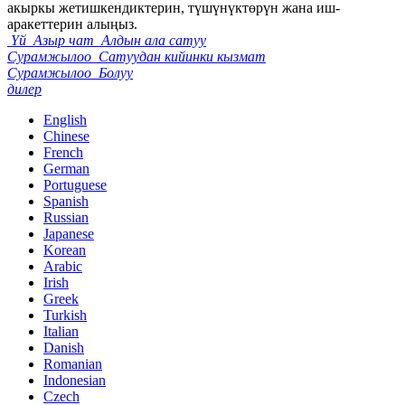
акыркы жетишкендиктерин, түшүнүктөрүн жана иш-
аракеттерин алыңыз.
Үй
Азыр чат
Алдын ала сатуу
Сурамжылоо
Сатуудан кийинки кызмат
Сурамжылоо
Болуу
дилер
English
Chinese
French
German
Portuguese
Spanish
Russian
Japanese
Korean
Arabic
Irish
Greek
Turkish
Italian
Danish
Romanian
Indonesian
Czech