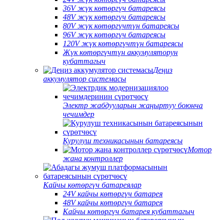
36V жүк көтөргүч батареясы
48V жүк көтөргүч батареясы
80V жүк көтөргүчтүн батареясы
96V жүк көтөргүч батареясы
120V жүк көтөргүчтүн батареясы
Жүк көтөргүчтүн аккумуляторун
кубаттагыч
Деңиз
аккумулятор системасы
Электр жабдууларын жаңыртуу боюнча
чечимдер
Курулуш техникасынын батареясы
Мотор
жана контроллер
Кайчы көтөргүч батареялар
24V кайчы көтөргүч батарея
48V кайчы көтөргүч батарея
Кайчы көтөргүч батарея кубаттагыч