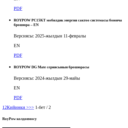
PDF
ROYPOW PC15KT мобилдик энергия сактоо системасы боюнча
брошюра – EN
Версиясы: 2025-жылдын 11-февралы
EN
PDF
ROYPOW DG Mate сериясынын брошюрасы
Версиясы: 2024-жылдын 29-майы
EN
PDF
1
2
Кийинки >
>>
1-бет / 2
RoyPow колдонмосу