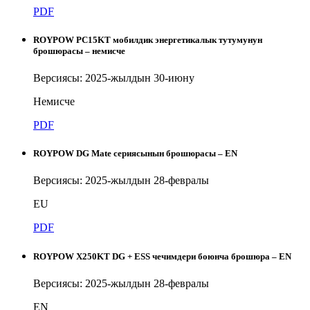
PDF
ROYPOW PC15KT мобилдик энергетикалык тутумунун
брошюрасы – немисче
Версиясы: 2025-жылдын 30-июну
Немисче
PDF
ROYPOW DG Mate сериясынын брошюрасы – EN
Версиясы: 2025-жылдын 28-февралы
EU
PDF
ROYPOW X250KT DG + ESS чечимдери боюнча брошюра – EN
Версиясы: 2025-жылдын 28-февралы
EN