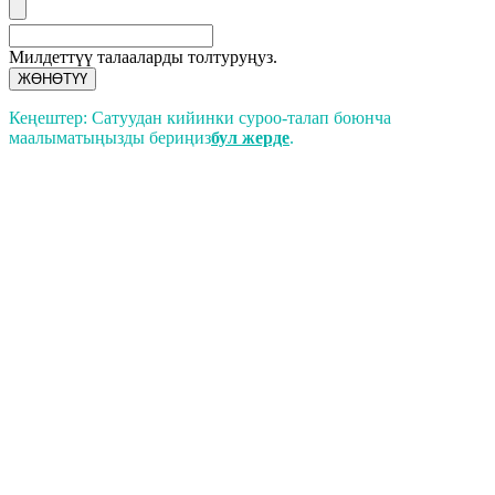
Милдеттүү талааларды толтуруңуз.
ЖӨНӨТҮҮ
Кеңештер: Сатуудан кийинки суроо-талап боюнча
маалыматыңызды бериңиз
бул жерде
.