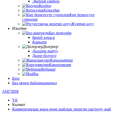
Энергия сактоо
Колдоо
Кепилдик
Көп берилүүчү
суроолор
Жүктөп алуу
Изилдөө
Биз жөнүндө
Бренд элчиси
Карьера
Дилерлер
Дилерди табуу
Дилер болуңуз
Жаңылыктар
Көргөзмөлөр
Вебинар
Иш
Блог
Биз менен байланышыңыз
АНГЛИЯ
Үй
Кызмат
Коммерциялык жана өнөр жайлык энергия сактоочу жай