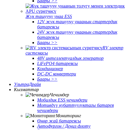
Баары >>
Жүк ташуучу унаа ESS
12V жүк ташуучу унаанын стартердик
батареясы
24V жүк ташуучу унаанын стартердик
батареясы
Баары >>
RV электр
системасы
48V интеллектуалдык генератор
LiFePO4 батареясы
Кондиционер
DC-DC конвертери
Баары >>
УльтраДрайв
Кызматтар
Чечимдер
Мобилдик ESS чечимдери
Мотивдүү кубаттуулуктагы батарея
чечимдери
Мониторинг
Өнөр жай батареясы
Автофургон / Деңиз флоту