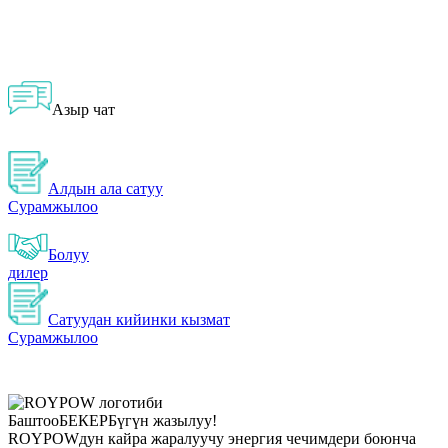
Азыр чат
Алдын ала сатуу
Сурамжылоо
Болуу
дилер
Сатуудан кийинки кызмат
Сурамжылоо
Баштоо
БЕКЕР
Бүгүн жазылуу!
ROYPOWдун кайра жаралуучу энергия чечимдери боюнча