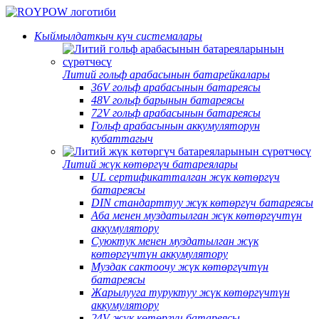
Кыймылдаткыч күч системалары
Литий гольф арабасынын батарейкалары
36V гольф арабасынын батареясы
48V гольф барынын батареясы
72V гольф арабасынын батареясы
Гольф арабасынын аккумуляторун
кубаттагыч
Литий жүк көтөргүч батареялары
UL сертификатталган жүк көтөргүч
батареясы
DIN стандарттуу жүк көтөргүч батареясы
Аба менен муздатылган жүк көтөргүчтүн
аккумулятору
Суюктук менен муздатылган жүк
көтөргүчтүн аккумулятору
Муздак сактоочу жүк көтөргүчтүн
батареясы
Жарылууга туруктуу жүк көтөргүчтүн
аккумулятору
24V жүк көтөргүч батареясы