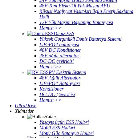
24V Yük Maşını Güclü Soyutma Sistemi
48V Tam Elektrikli Yük Maşını APU
Xüsusi Nəqliyyat Vasitələri üçün Enerji Saxlama
Həlli
12V Yük Maşını Başlanğıc Batareyası
Hamısı >>
Dəniz ESS
Yüksək Gərginlikli Dəniz Batareya Sistemi
LiFePO4 batareyası
48V DC Kondisioner
48V ağıllı alternator
DC-DC çeviricisi
Hamısı >>
RV Elektrik Sistemi
48V Ağıllı Alternator
LiFePO4 Batareyası
Kondisioner
DC-DC Çeviricisi
Hamısı >>
UltraDrive
Xidmətlər
Həllər
Yaşayış üçün ESS Həlləri
Mobil ESS Həlləri
Motiv Güc Batareya Həlləri