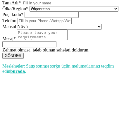
Tam Adı*
Ölkə/Region*
Poçt kodu*
Telefon
Məhsul Növü
Mesaj*
Zəhmət olmasa, tələb olunan sahələri doldurun.
GÖNDƏR
Məsləhətlər: Satış sonrası sorğu üçün məlumatlarınızı təqdim
edin
burada
.