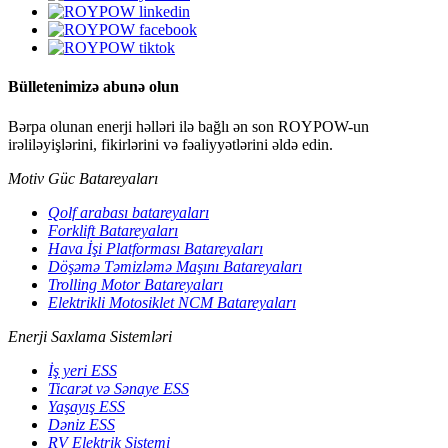
Bülletenimizə abunə olun
Bərpa olunan enerji həlləri ilə bağlı ən son ROYPOW-un
irəliləyişlərini, fikirlərini və fəaliyyətlərini əldə edin.
Motiv Güc Batareyaları
Qolf arabası batareyaları
Forklift Batareyaları
Hava İşi Platforması Batareyaları
Döşəmə Təmizləmə Maşını Batareyaları
Trolling Motor Batareyaları
Elektrikli Motosiklet NCM Batareyaları
Enerji Saxlama Sistemləri
İş yeri ESS
Ticarət və Sənaye ESS
Yaşayış ESS
Dəniz ESS
RV Elektrik Sistemi