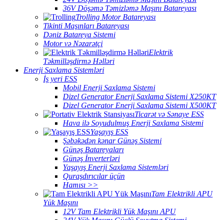
36V Döşəmə Təmizləmə Maşını Batareyası
Trolling Motor Batareyası
Tikinti Maşınları Batareyası
Dəniz Batareya Sistemi
Motor və Nəzarətçi
Elektrik
Təkmilləşdirmə Həlləri
Enerji Saxlama Sistemləri
İş yeri ESS
Mobil Enerji Saxlama Sistemi
Dizel Generator Enerji Saxlama Sistemi X250KT
Dizel Generator Enerji Saxlama Sistemi X500KT
Ticarət və Sənaye ESS
Hava ilə Soyudulmuş Enerji Saxlama Sistemi
Yaşayış ESS
Şəbəkədən kənar Günəş Sistemi
Günəş Batareyaları
Günəş İnverterləri
Yaşayış Enerji Saxlama Sistemləri
Quraşdırıcılar üçün
Hamısı >>
Tam Elektrikli APU
Yük Maşını
12V Tam Elektrikli Yük Maşını APU