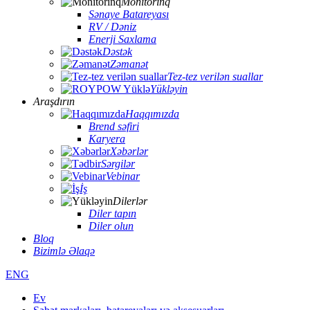
Monitorinq
Sənaye Batareyası
RV / Dəniz
Enerji Saxlama
Dəstək
Zəmanət
Tez-tez verilən suallar
Yükləyin
Araşdırın
Haqqımızda
Brend səfiri
Karyera
Xəbərlər
Sərgilər
Vebinar
İş
Dilerlər
Diler tapın
Diler olun
Bloq
Bizimlə Əlaqə
ENG
Ev