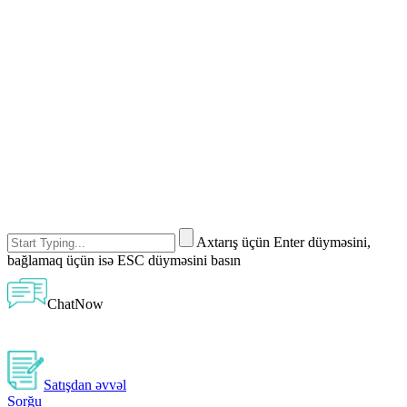
Axtarış üçün Enter düyməsini,
bağlamaq üçün isə ESC düyməsini basın
ChatNow
Satışdan əvvəl
Sorğu