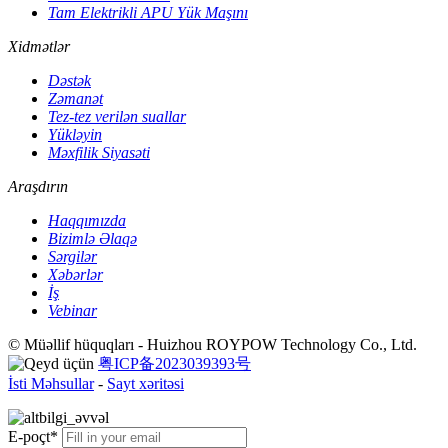
Tam Elektrikli APU Yük Maşını
Xidmətlər
Dəstək
Zəmanət
Tez-tez verilən suallar
Yükləyin
Məxfilik Siyasəti
Araşdırın
Haqqımızda
Bizimlə Əlaqə
Sərgilər
Xəbərlər
İş
Vebinar
© Müəllif hüquqları - Huizhou ROYPOW Technology Co., Ltd.
粤ICP备2023039393号
İsti Məhsullar
-
Sayt xəritəsi
E-poçt*