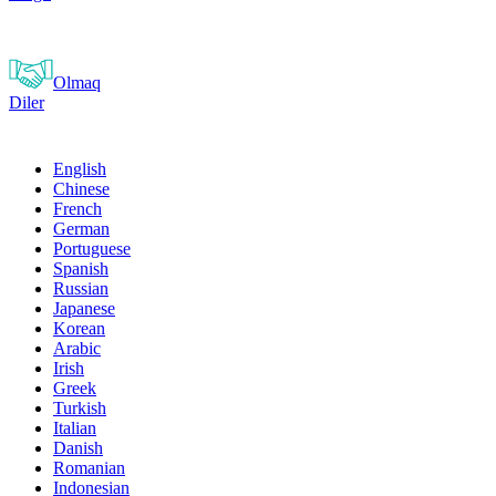
Olmaq
Diler
English
Chinese
French
German
Portuguese
Spanish
Russian
Japanese
Korean
Arabic
Irish
Greek
Turkish
Italian
Danish
Romanian
Indonesian