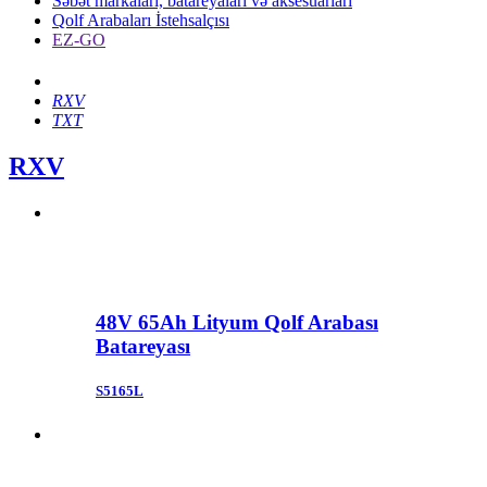
Səbət markaları, batareyaları və aksesuarları
Qolf Arabaları İstehsalçısı
EZ-GO
RXV
TXT
RXV
48V 65Ah Lityum Qolf Arabası
Batareyası
S5165L