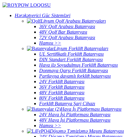
Hərəkətverici Güc Sistemləri
Lityum Qolf Arabası Batareyaları
36V Qolf Arabası Batareyası
48V Qolf Bar Batareyası
72V Qolf Arabası Batareyası
Hamısı >>
Lityum Forklift Batareyaları
UL Sertifikatlı Forklift Batareyası
DIN Standart Forklift Batareyası
Hava ilə Soyudulmuş Forklift Batareyası
Donmaya Qarşı Forklift Batareyası
Partlayışa davamlı forklift batareyası
24V Forklift Batareyası
36V Forklift Batareyası
48V Forklift Batareyası
80V Forklift Batareyası
Forklift Batareya Şarj Cihazı
Hava İş Platforması Batareyası
24V Hava İşi Platforması Batareyası
48V Hava İşi Platforması Batareyası
Hamısı >>
Döşəmə Təmizləmə Maşını Batareyası
24V Döşəmə Təmizləmə Maşını Batareyası