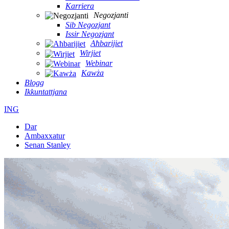
Karriera
Negozjanti
Sib Negozjant
Issir Negozjant
Aħbarijiet
Wirjiet
Webinar
Kawża
Blogg
Ikkuntattjana
ING
Dar
Ambaxxatur
Senan Stanley