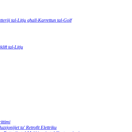
tteriji tal-Litju għall-Karrettun tal-Golf
klift tal-Litju
ittimi
uzzjonijiet ta' Retrofit Elettriku