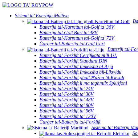
Sistemi ta' Enerġija Mottiva
Ba
Batterija tal-Karrettun tal-Golf ta' 36V
Batterija tal-Golf Bart ta' 48V
Batterija tal-Karrettun tal-Golf ta' 72V
Ċarġer tal-Batterija tal-Golf Cart
Batteriji tal-For
Batterija tal-Forklift Ċertifikata mill-UL
Batterija tal-Forklift Standard DIN
Batterija tal-Forklift Imkessħa bl-Arja
Batterija tal-Forklift Imkessħa bil-Likwidu
Batterija tal-Forklift għall-Ħażna fil-Kiesaħ
Batterija tal-Forklift li ma tagħmilx Splużjoni
Batterija tal-Forklift ta' 24V
Batterija tal-Forklift ta' 36V
Batterija tal-Forklift ta' 48V
Batterija tal-Forklift ta' 80V
Batterija tal-Forklift ta' 96V
Batterija tal-Forklift ta' 120V
Ċarġer tal-Batterija tal-Forklift
Sistema ta' Batteriji Mar
Sol