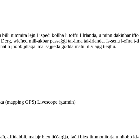
 billi nimmira lejn l-ispeċi kollha li toffri l-Irlanda, u minn dakinhar iff
h Derg, wieħed mill-akbar passaġġi tal-ilma tal-Irlanda. Is-sena l-oħra t
jonat li jħobb jiltaqa' ma' sajjieda ġodda matul il-vjaġġ tiegħu.
onika (mapping GPS) Livescope (garmin)
ħaħ, affidabbli, malajr biex tiċċarġja, faċli biex timmonitorja u nħobb i