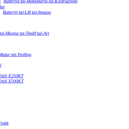
Batterija tal-Makkinarju tal-Kostruzzjoni
lur
Batteriji tal-Lift tal-Imqass
tal-Magna tat-Tindif tal-Art
-Mutur tat-Trolling
l
-Diżil X250KT
-Diżil X500KT
Trakk