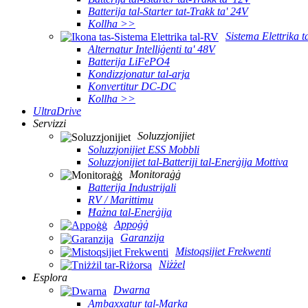
Batterija tal-Starter tat-Trakk ta' 24V
Kollha >>
Sistema Elettrika 
Alternatur Intelliġenti ta' 48V
Batterija LiFePO4
Kondizzjonatur tal-arja
Konvertitur DC-DC
Kollha >>
UltraDrive
Servizzi
Soluzzjonijiet
Soluzzjonijiet ESS Mobbli
Soluzzjonijiet tal-Batteriji tal-Enerġija Mottiva
Monitoraġġ
Batterija Industrijali
RV / Marittimu
Ħażna tal-Enerġija
Appoġġ
Garanzija
Mistoqsijiet Frekwenti
Niżżel
Esplora
Dwarna
Ambaxxatur tal-Marka