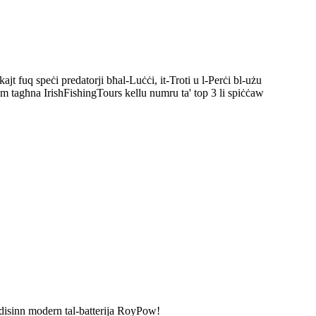
okajt fuq speċi predatorji bħal-Luċċi, it-Troti u l-Perċi bl-użu
-tim tagħna IrishFishingTours kellu numru ta' top 3 li spiċċaw
d-disinn modern tal-batterija RoyPow!