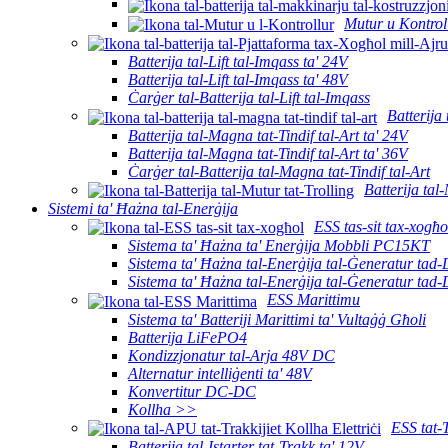
Mutur u Kontrol
Batterija tal-Lift tal-Imqass ta' 24V
Batterija tal-Lift tal-Imqass ta' 48V
Ċarġer tal-Batterija tal-Lift tal-Imqass
Batterija 
Batterija tal-Magna tat-Tindif tal-Art ta' 24V
Batterija tal-Magna tat-Tindif tal-Art ta' 36V
Ċarġer tal-Batterija tal-Magna tat-Tindif tal-Art
Batterija tal
Sistemi ta' Ħażna tal-Enerġija
ESS tas-sit tax-xogħo
Sistema ta' Ħażna ta' Enerġija Mobbli PC15KT
Sistema ta' Ħażna tal-Enerġija tal-Ġeneratur tad
Sistema ta' Ħażna tal-Enerġija tal-Ġeneratur tad
ESS Marittimu
Sistema ta' Batteriji Marittimi ta' Vultaġġ Għoli
Batterija LiFePO4
Kondizzjonatur tal-Arja 48V DC
Alternatur intelliġenti ta' 48V
Konvertitur DC-DC
Kollha >>
ESS tat-
Batterija tal-Istarter tat-Trakk ta' 12V