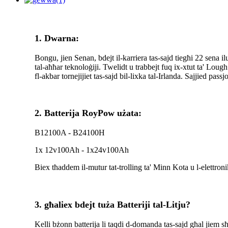
1. Dwarna:
Bongu, jien Senan, bdejt il-karriera tas-sajd tiegħi 22 sena ilu
tal-aħħar teknoloġiji. Twelidt u trabbejt fuq ix-xtut ta' Loug
fl-akbar tornejijiet tas-sajd bil-lixka tal-Irlanda. Sajjied pass
2. Batterija RoyPow użata:
B12100A - B24100H
1x 12v100Ah - 1x24v100Ah
Biex tħaddem il-mutur tat-trolling ta' Minn Kota u l-elettr
3. għaliex bdejt tuża Batteriji tal-Litju?
Kelli bżonn batterija li taqdi d-domanda tas-sajd għal jiem s